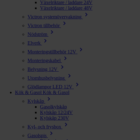
Växelriktare / laddare 24V
Växelriktare / laddare 48V
chevron_right
Victron systemövervakning
chevron_right
Victron tillbehör
chevron_right
Nödström
chevron_right
Elverk
chevron_right
Monteringstillbehör 12V
chevron_right
Monteringskabel
chevron_right
Belysning 12V
chevron_right
Utomhusbelysning
chevron_right
Glödlampor LED 12V
Kök & Gasol
Kök & Gasol
chevron_right
Kylskåp
Gasolkylskåp
Kylskåp 12/24V
Kylskåp 230V
chevron_right
Kyl- och frysbox
chevron_right
Gasolspis