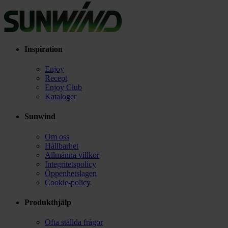
Inspiration
Enjoy
Recept
Enjoy Club
Kataloger
Sunwind
Om oss
Hållbarhet
Allmänna villkor
Integritetspolicy
Öppenhetslagen
Cookie-policy
Produkthjälp
Ofta ställda frågor