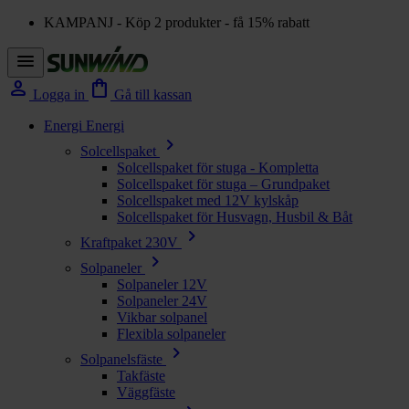
KAMPANJ - Köp 2 produkter - få 15% rabatt
menu
person
shopping_bag
Logga in
Gå till kassan
Energi
Energi
chevron_right
Solcellspaket
Solcellspaket för stuga - Kompletta
Solcellspaket för stuga – Grundpaket
Solcellspaket med 12V kylskåp
Solcellspaket för Husvagn, Husbil & Båt
chevron_right
Kraftpaket 230V
chevron_right
Solpaneler
Solpaneler 12V
Solpaneler 24V
Vikbar solpanel
Flexibla solpaneler
chevron_right
Solpanelsfäste
Takfäste
Väggfäste