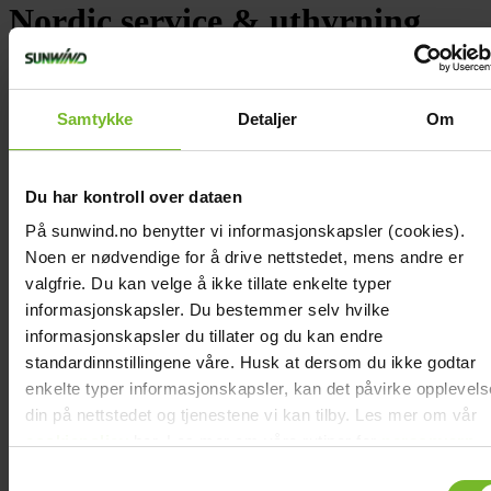
chevron_right
Toalett
Nordic service & uthyrning
chevron_right
Grill & Fritid
Lacanche
chevron_right
Reservdelar
Samtykke
Detaljer
Om
Click & collect
Du har kontroll over dataen
På sunwind.no benytter vi informasjonskapsler (cookies).
Adress:
Hantverkargatan 8, 681 42, Kristinehamn
Öppettider:
Noen er nødvendige for å drive nettstedet, mens andre er
valgfrie. Du kan velge å ikke tillate enkelte typer
Mån-Fre: 7.00-16.00
informasjonskapsler. Du bestemmer selv hvilke
Lunchstängt mellan 12.00-13.00
informasjonskapsler du tillater og du kan endre
standardinnstillingene våre. Husk at dersom du ikke godtar
enkelte typer informasjonskapsler, kan det påvirke opplevel
Om butiken
din på nettstedet og tjenestene vi kan tilby. Les mer om vår
cookiepolicy
her. Les mer om våre rutiner for
personvern
Nordic Service & Uthyrning i Kristinehamn erbjuder ett mindre
her.
Samtykkevalg
utbud av Sunwinds produkter.