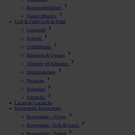
chevron_right
Kompostbehållare
chevron_right
Toalett tillbehör
Grill & Fritid
Grill & Fritid
chevron_right
Gasolgrill
chevron_right
Kolgrill
chevron_right
Grilltillbehör
chevron_right
Bålpanna & Utespis
chevron_right
Tillbehör till bålpanna
chevron_right
Terrassvärmare
chevron_right
Pizzaugn
chevron_right
Krispaket
chevron_right
Friluftsliv
Lacanche
Lacanche
Reservdelar
Reservdelar
chevron_right
Reservdelar - Värme
chevron_right
Reservdelar - Kök & Gasol
chevron_right
Reservdelar - Toalett