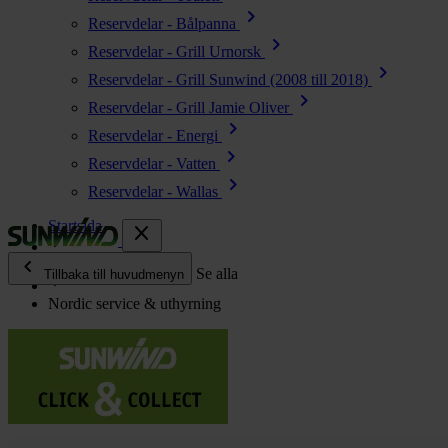
chevron_right
Reservdelar - Bålpanna
chevron_right
Reservdelar - Grill Urnorsk
chevron_right
Reservdelar - Grill Sunwind (2008 till 2018)
chevron_right
Reservdelar - Grill Jamie Oliver
chevron_right
Reservdelar - Energi
chevron_right
Reservdelar - Vatten
chevron_right
Reservdelar - Wallas
Startsida
close
chevron_left
Återförsäljare
Se alla
Tillbaka till huvudmenyn
Nordic service & uthyrning
chevron_right
Energi
chevron_right
Kök & Gasol
chevron_right
Värme
chevron_right
Vatten