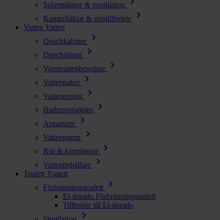
chevron_right
Solventilator & ventilation
chevron_right
Kaminfläktar & spistillbehör
Vatten
Vatten
chevron_right
Duschkabiner
chevron_right
Duschdörrar
chevron_right
Varmvattenberedare
chevron_right
Vattenpaket
chevron_right
Vattenrening
chevron_right
Badrumsmöbler
chevron_right
Armaturer
chevron_right
Vattenpump
chevron_right
Rör & kopplingar
chevron_right
Vattenbehållare
Toalett
Toalett
chevron_right
Förbränningstoalett
El-dorado Förbränningstoalett
Tillbehör till El-dorado
chevron_right
Ventilation