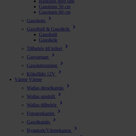
Bänkspis med ugn
Gasolspis 50 cm
Gasolspis 60 cm
chevron_right
Gasolugn
chevron_right
Gasolhäll & Gasolkök
Gasolhäll
Gasolkök
chevron_right
Tillbehör till köket
chevron_right
Gasvarnare
chevron_right
Gasolutrustning
chevron_right
Köksfläkt 12V
Värme
Värme
chevron_right
Wallas dieselkamin
chevron_right
Wallas spishäll
chevron_right
Wallas tillbehör
chevron_right
Fotogenkamin
chevron_right
Gasolkamin
chevron_right
Byggtork/Värmekanon