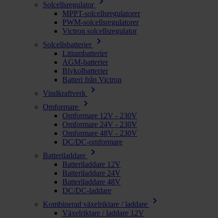
chevron_right
Solcellsregulator
MPPT-solcellsregulatorer
PWM-solcellsregulatorer
Victron solcellsregulator
chevron_right
Solcellsbatterier
Litiumbatterier
AGM-batterier
Blykolbatterier
Batteri från Victron
chevron_right
Vindkraftverk
chevron_right
Omformare
Omformare 12V - 230V
Omformare 24V - 230V
Omformare 48V - 230V
DC/DC-omformare
chevron_right
Batteriladdare
Batteriladdare 12V
Batteriladdare 24V
Batteriladdare 48V
DC/DC-laddare
chevron_right
Kombinerad växelriktare / laddare
Växelriktare / laddare 12V