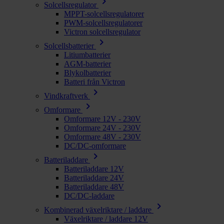
chevron_right
Solcellsregulator
MPPT-solcellsregulatorer
PWM-solcellsregulatorer
Victron solcellsregulator
chevron_right
Solcellsbatterier
Litiumbatterier
AGM-batterier
Blykolbatterier
Batteri från Victron
chevron_right
Vindkraftverk
chevron_right
Omformare
Omformare 12V - 230V
Omformare 24V - 230V
Omformare 48V - 230V
DC/DC-omformare
chevron_right
Batteriladdare
Batteriladdare 12V
Batteriladdare 24V
Batteriladdare 48V
DC/DC-laddare
chevron_right
Kombinerad växelriktare / laddare
Växelriktare / laddare 12V