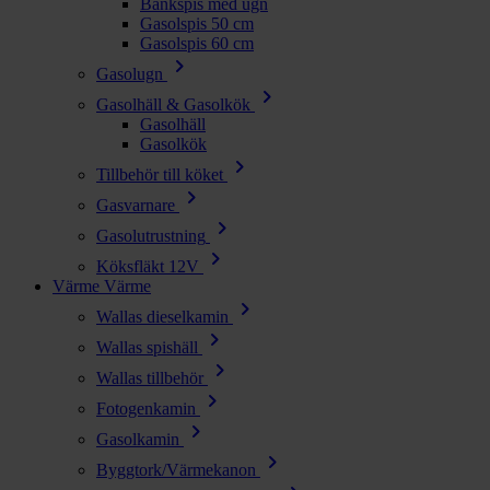
Bänkspis med ugn
Gasolspis 50 cm
Gasolspis 60 cm
chevron_right
Gasolugn
chevron_right
Gasolhäll & Gasolkök
Gasolhäll
Gasolkök
chevron_right
Tillbehör till köket
chevron_right
Gasvarnare
chevron_right
Gasolutrustning
chevron_right
Köksfläkt 12V
Värme
Värme
chevron_right
Wallas dieselkamin
chevron_right
Wallas spishäll
chevron_right
Wallas tillbehör
chevron_right
Fotogenkamin
chevron_right
Gasolkamin
chevron_right
Byggtork/Värmekanon