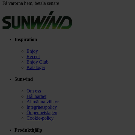
Få varorna hem, betala senare
Inspiration
Enjoy
Recept
Enjoy Club
Kataloger
Sunwind
Om oss
Hållbarhet
Allmänna villkor
Integritetspolicy
Öppenhetslagen
Cookie-policy
Produkthjälp