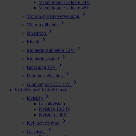
Växelriktare / laddare 24V
Växelriktare / laddare 48V
chevron_right
Victron systemövervakning
chevron_right
Victron tillbehör
chevron_right
Nödström
chevron_right
Elverk
chevron_right
Monteringstillbehör 12V
chevron_right
Monteringskabel
chevron_right
Belysning 12V
chevron_right
Utomhusbelysning
chevron_right
Glödlampor LED 12V
Kök & Gasol
Kök & Gasol
chevron_right
Kylskåp
Gasolkylskåp
Kylskåp 12/24V
Kylskåp 230V
chevron_right
Kyl- och frysbox
chevron_right
Gasolspis