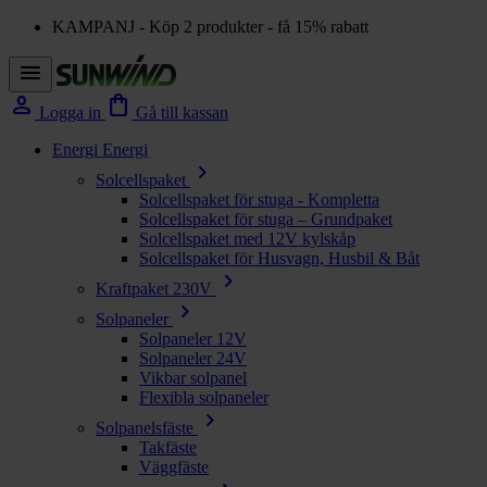
KAMPANJ - Köp 2 produkter - få 15% rabatt
menu
person
shopping_bag
Logga in
Gå till kassan
Energi
Energi
chevron_right
Solcellspaket
Solcellspaket för stuga - Kompletta
Solcellspaket för stuga – Grundpaket
Solcellspaket med 12V kylskåp
Solcellspaket för Husvagn, Husbil & Båt
chevron_right
Kraftpaket 230V
chevron_right
Solpaneler
Solpaneler 12V
Solpaneler 24V
Vikbar solpanel
Flexibla solpaneler
chevron_right
Solpanelsfäste
Takfäste
Väggfäste