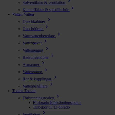
chevron_right
Solventilator & ventilation
chevron_right
Kaminfläktar & spistillbehör
Vatten
Vatten
chevron_right
Duschkabiner
chevron_right
Duschdörrar
chevron_right
Varmvattenberedare
chevron_right
Vattenpaket
chevron_right
Vattenrening
chevron_right
Badrumsmöbler
chevron_right
Armaturer
chevron_right
Vattenpump
chevron_right
Rör & kopplingar
chevron_right
Vattenbehållare
Toalett
Toalett
chevron_right
Förbränningstoalett
El-dorado Förbränningstoalett
Tillbehör till El-dorado
chevron_right
Ventilation