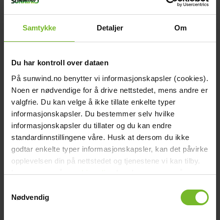
chevron_right
Reservdelar - Bålpanna
chevron_right
Reservdelar - Grill Urnorsk
Samtykke
Detaljer
Om
chevron_right
Reservdelar - Grill Sunwind (2008 till 2018)
chevron_right
Reservdelar - Grill Jamie Oliver
chevron_right
Du har kontroll over dataen
Reservdelar - Energi
chevron_right
På sunwind.no benytter vi informasjonskapsler (cookies).
Reservdelar - Vatten
chevron_right
Noen er nødvendige for å drive nettstedet, mens andre er
Reservdelar - Wallas
valgfrie. Du kan velge å ikke tillate enkelte typer
Startsida
close
informasjonskapsler. Du bestemmer selv hvilke
informasjonskapsler du tillater og du kan endre
chevron_left
Återförsäljare
Se alla
Tillbaka till huvudmenyn
standardinnstillingene våre. Husk at dersom du ikke
godtar enkelte typer informasjonskapsler, kan det påvirke
Sunwind Vetlanda
chevron_right
Energi
opplevelsen din på nettstedet og tjenestene vi kan tilby.
Sunwind Vetlanda
chevron_right
Les mer om vår
cookiepolicy
her. Les mer om våre
Kök & Gasol
rutiner for
personvern
her.
chevron_right
Samtykkevalg
Värme
Adress:
Stålvägen 9a, 574 38, Vetlanda
Nødvendig
chevron_right
Tel.:
087420170
Vatten
Öppettider: