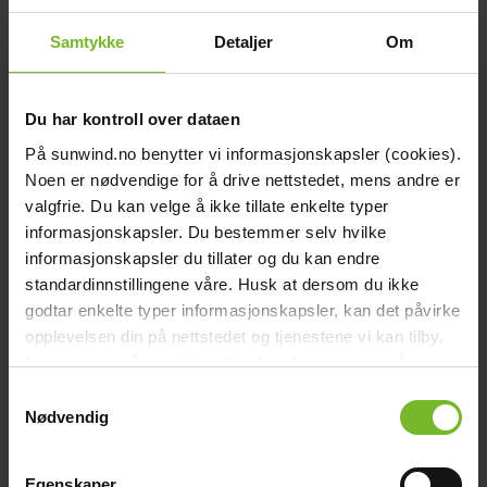
chevron_right
Kompostbehållare
Samtykke
Detaljer
Om
chevron_right
Toalett tillbehör
Grill & Fritid
Grill & Fritid
chevron_right
Gasolgrill
Du har kontroll over dataen
chevron_right
Kolgrill
På sunwind.no benytter vi informasjonskapsler (cookies).
chevron_right
Grilltillbehör
Noen er nødvendige for å drive nettstedet, mens andre er
chevron_right
Bålpanna & Utespis
valgfrie. Du kan velge å ikke tillate enkelte typer
chevron_right
Tillbehör till bålpanna
informasjonskapsler. Du bestemmer selv hvilke
chevron_right
informasjonskapsler du tillater og du kan endre
Terrassvärmare
chevron_right
standardinnstillingene våre. Husk at dersom du ikke
Pizzaugn
chevron_right
godtar enkelte typer informasjonskapsler, kan det påvirke
Krispaket
opplevelsen din på nettstedet og tjenestene vi kan tilby.
chevron_right
Friluftsliv
Les mer om vår
cookiepolicy
her. Les mer om våre
Lacanche
Lacanche
rutiner for
personvern
her.
Reservdelar
Reservdelar
Samtykkevalg
chevron_right
Nødvendig
Reservdelar - Värme
chevron_right
Reservdelar - Kök & Gasol
chevron_right
Reservdelar - Toalett
Egenskaper