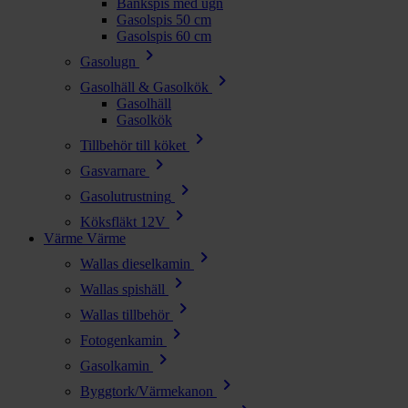
Bänkspis med ugn
Gasolspis 50 cm
Gasolspis 60 cm
chevron_right
Gasolugn
chevron_right
Gasolhäll & Gasolkök
Gasolhäll
Gasolkök
chevron_right
Tillbehör till köket
chevron_right
Gasvarnare
chevron_right
Gasolutrustning
chevron_right
Köksfläkt 12V
Värme
Värme
chevron_right
Wallas dieselkamin
chevron_right
Wallas spishäll
chevron_right
Wallas tillbehör
chevron_right
Fotogenkamin
chevron_right
Gasolkamin
chevron_right
Byggtork/Värmekanon