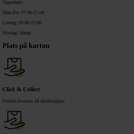
chevron_right
Öppettider:
Toalett
chevron_right
Mån-Fre: 07.00-17.00
Grill & Fritid
Lacanche
Lördag: 09.00-13.00
chevron_right
Reservdelar
Söndag: Stängt
Plats på kartan
Click & Collect
Fraktfri leverans till återförsäljare