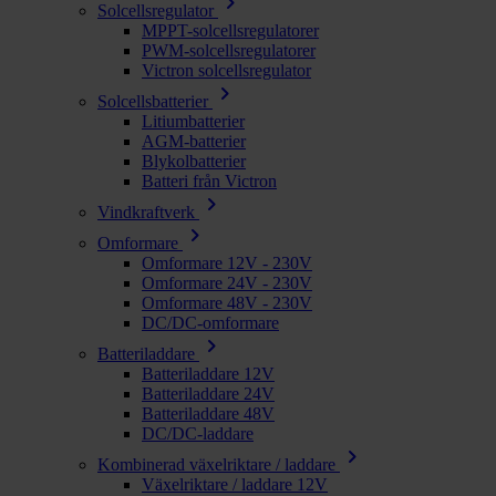
chevron_right
Solcellsregulator
MPPT-solcellsregulatorer
PWM-solcellsregulatorer
Victron solcellsregulator
chevron_right
Solcellsbatterier
Litiumbatterier
AGM-batterier
Blykolbatterier
Batteri från Victron
chevron_right
Vindkraftverk
chevron_right
Omformare
Omformare 12V - 230V
Omformare 24V - 230V
Omformare 48V - 230V
DC/DC-omformare
chevron_right
Batteriladdare
Batteriladdare 12V
Batteriladdare 24V
Batteriladdare 48V
DC/DC-laddare
chevron_right
Kombinerad växelriktare / laddare
Växelriktare / laddare 12V