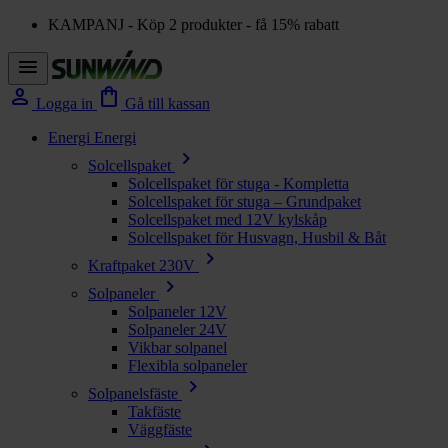
KAMPANJ - Köp 2 produkter - få 15% rabatt
menu
person
shopping_bag
Logga in
Gå till kassan
Energi
Energi
chevron_right
Solcellspaket
Solcellspaket för stuga - Kompletta
Solcellspaket för stuga – Grundpaket
Solcellspaket med 12V kylskåp
Solcellspaket för Husvagn, Husbil & Båt
chevron_right
Kraftpaket 230V
chevron_right
Solpaneler
Solpaneler 12V
Solpaneler 24V
Vikbar solpanel
Flexibla solpaneler
chevron_right
Solpanelsfäste
Takfäste
Väggfäste