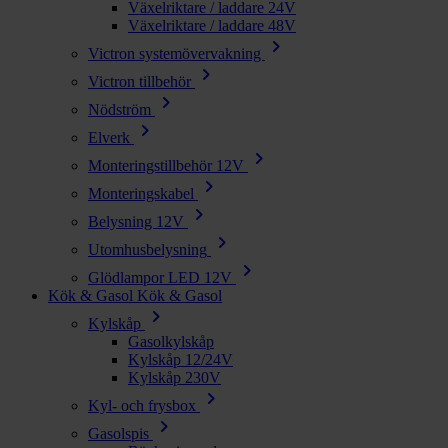
Växelriktare / laddare 24V
Växelriktare / laddare 48V
chevron_right
Victron systemövervakning
chevron_right
Victron tillbehör
chevron_right
Nödström
chevron_right
Elverk
chevron_right
Monteringstillbehör 12V
chevron_right
Monteringskabel
chevron_right
Belysning 12V
chevron_right
Utomhusbelysning
chevron_right
Glödlampor LED 12V
Kök & Gasol
Kök & Gasol
chevron_right
Kylskåp
Gasolkylskåp
Kylskåp 12/24V
Kylskåp 230V
chevron_right
Kyl- och frysbox
chevron_right
Gasolspis