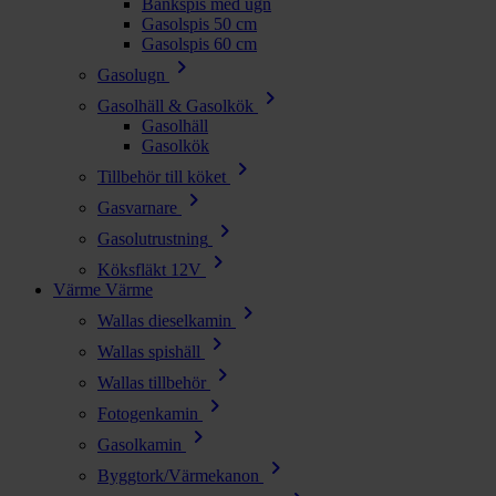
Bänkspis med ugn
Gasolspis 50 cm
Gasolspis 60 cm
chevron_right
Gasolugn
chevron_right
Gasolhäll & Gasolkök
Gasolhäll
Gasolkök
chevron_right
Tillbehör till köket
chevron_right
Gasvarnare
chevron_right
Gasolutrustning
chevron_right
Köksfläkt 12V
Värme
Värme
chevron_right
Wallas dieselkamin
chevron_right
Wallas spishäll
chevron_right
Wallas tillbehör
chevron_right
Fotogenkamin
chevron_right
Gasolkamin
chevron_right
Byggtork/Värmekanon