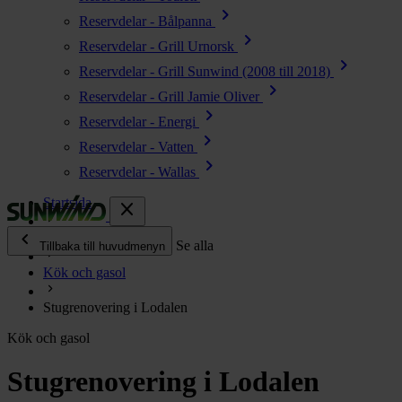
chevron_right
Reservdelar - Bålpanna
chevron_right
Reservdelar - Grill Urnorsk
chevron_right
Reservdelar - Grill Sunwind (2008 till 2018)
chevron_right
Reservdelar - Grill Jamie Oliver
chevron_right
Reservdelar - Energi
chevron_right
Reservdelar - Vatten
chevron_right
Reservdelar - Wallas
Startsida
close
chevron_left
Enjoy
Se alla
Tillbaka till huvudmenyn
Kök och gasol
chevron_right
Energi
Stugrenovering i Lodalen
chevron_right
Kök & Gasol
Kök och gasol
chevron_right
Värme
chevron_right
Stugrenovering i Lodalen
Vatten