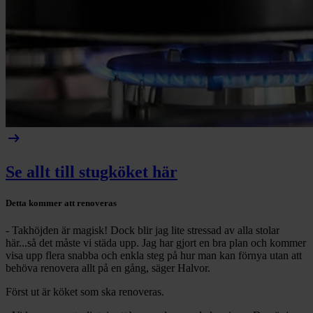
arrow_right_alt
Se allt till stugköket här
Detta kommer att renoveras
- Takhöjden är magisk! Dock blir jag lite stressad av alla stolar
här...så det måste vi städa upp. Jag har gjort en bra plan och kommer
visa upp flera snabba och enkla steg på hur man kan förnya utan att
behöva renovera allt på en gång, säger Halvor.
Först ut är köket som ska renoveras.