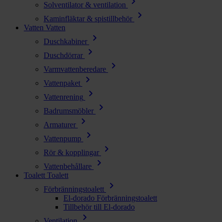
chevron_right
Solventilator & ventilation
chevron_right
Kaminfläktar & spistillbehör
Vatten
Vatten
chevron_right
Duschkabiner
chevron_right
Duschdörrar
chevron_right
Varmvattenberedare
chevron_right
Vattenpaket
chevron_right
Vattenrening
chevron_right
Badrumsmöbler
chevron_right
Armaturer
chevron_right
Vattenpump
chevron_right
Rör & kopplingar
chevron_right
Vattenbehållare
Toalett
Toalett
chevron_right
Förbränningstoalett
El-dorado Förbränningstoalett
Tillbehör till El-dorado
chevron_right
Ventilation