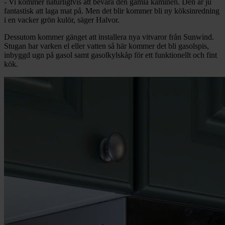
- Vi kommer naturligtvis att bevara den gamla kaminen. Den är ju
fantastisk att laga mat på. Men det blir kommer bli ny köksinredning
i en vacker grön kulör, säger Halvor.
Dessutom kommer gänget att installera nya vitvaror från Sunwind.
Stugan har varken el eller vatten så här kommer det bli gasolspis,
inbyggd ugn på gasol samt gasolkylskåp för ett funktionellt och fint
kök.