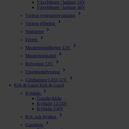
Växelriktare / laddare 24V
Växelriktare / laddare 48V
chevron_right
Victron systemövervakning
chevron_right
Victron tillbehör
chevron_right
Nödström
chevron_right
Elverk
chevron_right
Monteringstillbehör 12V
chevron_right
Monteringskabel
chevron_right
Belysning 12V
chevron_right
Utomhusbelysning
chevron_right
Glödlampor LED 12V
Kök & Gasol
Kök & Gasol
chevron_right
Kylskåp
Gasolkylskåp
Kylskåp 12/24V
Kylskåp 230V
chevron_right
Kyl- och frysbox
chevron_right
Gasolspis