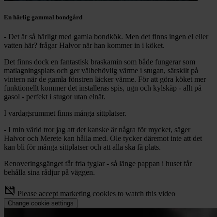
En härlig gammal bondgård
- Det är så härligt med gamla bondkök. Men det finns ingen el eller
vatten här? frågar Halvor när han kommer in i köket.
Det finns dock en fantastisk braskamin som både fungerar som
matlagningsplats och ger välbehövlig värme i stugan, särskilt på
vintern när de gamla fönstren läcker värme. För att göra köket mer
funktionellt kommer det installeras spis, ugn och kylskåp - allt på
gasol - perfekt i stugor utan elnät.
I vardagsrummet finns många sittplatser.
- I min värld tror jag att det kanske är några för mycket, säger
Halvor och Merete kan hålla med. Ole tycker däremot inte att det
kan bli för många sittplatser och att alla ska få plats.
Renoveringsgänget får fria tyglar - så länge pappan i huset får
behålla sina rådjur på väggen.
movie_off
Please accept marketing cookies to watch this video
Change cookie settings