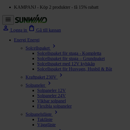
KAMPANJ - Köp 2 produkter - få 15% rabatt
menu
person
shopping_bag
Logga in
Gå till kassan
Energi
Energi
chevron_right
Solcellspaket
Solcellspaket för stuga - Kompletta
Solcellspaket för stuga – Grundpaket
Solcellspaket med 12V kylskåp
Solcellspaket för Husvagn, Husbil & Båt
chevron_right
Kraftpaket 230V
chevron_right
Solpaneler
Solpaneler 12V
Solpaneler 24V
Vikbar solpanel
Flexibla solpaneler
chevron_right
Solpanelsfäste
Takfäste
Väggfäste