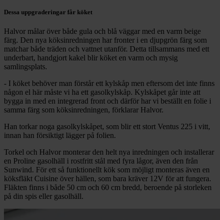
Dessa uppgraderingar får köket
Halvor målar över både gula och blå väggar med en varm beige
färg. Den nya köksinredningen har fronter i en djupgrön färg som
matchar både träden och vattnet utanför. Detta tillsammans med ett
underbart, handgjort kakel blir köket en varm och mysig
samlingsplats.
- I köket behöver man förstår ett kylskåp men eftersom det inte finns
någon el här måste vi ha ett gasolkylskåp. Kylskåpet går inte att
bygga in med en integrerad front och därför har vi beställt en folie i
samma färg som köksinredningen, förklarar Halvor.
Han torkar noga gasolkylskåpet, som blir ett stort Ventus 225 i vitt,
innan han försiktigt lägger på folien.
Torkel och Halvor monterar den helt nya inredningen och installerar
en Proline gasolhäll i rostfritt stål med fyra lågor, även den från
Sunwind. För ett så funktionellt kök som möjligt monteras även en
köksfläkt Cuisine över hällen, som bara kräver 12V för att fungera.
Fläkten finns i både 50 cm och 60 cm bredd, beroende på storleken
på din spis eller gasolhäll.