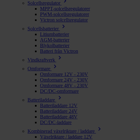
chevron_right
Solcellsregulator
MPPT-solcellsregulatorer
PWM-solcellsregulatorer
Victron solcellsregulator
chevron_right
Solcellsbatterier
Litiumbatterier
AGM-batterier
Blykolbatterier
Batteri från Victron
chevron_right
Vindkraftverk
chevron_right
Omformare
Omformare 12V - 230V
Omformare 24V - 230V
Omformare 48V - 230V
DC/DC-omformare
chevron_right
Batteriladdare
Batteriladdare 12V
Batteriladdare 24V
Batteriladdare 48V
DC/DC-laddare
chevron_right
Kombinerad växelriktare / laddare
Växelriktare / laddare 12V