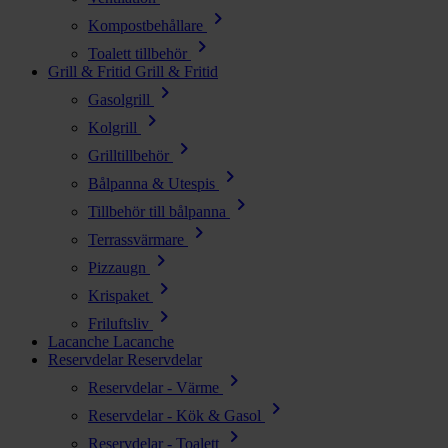
chevron_right
Kompostbehållare
chevron_right
Toalett tillbehör
Grill & Fritid
Grill & Fritid
chevron_right
Gasolgrill
chevron_right
Kolgrill
chevron_right
Grilltillbehör
chevron_right
Bålpanna & Utespis
chevron_right
Tillbehör till bålpanna
chevron_right
Terrassvärmare
chevron_right
Pizzaugn
chevron_right
Krispaket
chevron_right
Friluftsliv
Lacanche
Lacanche
Reservdelar
Reservdelar
chevron_right
Reservdelar - Värme
chevron_right
Reservdelar - Kök & Gasol
chevron_right
Reservdelar - Toalett