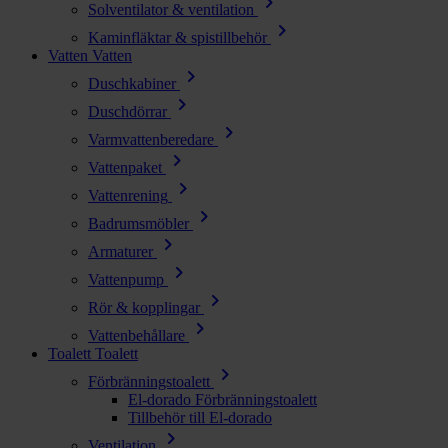
chevron_right
Solventilator & ventilation
chevron_right
Kaminfläktar & spistillbehör
Vatten
Vatten
chevron_right
Duschkabiner
chevron_right
Duschdörrar
chevron_right
Varmvattenberedare
chevron_right
Vattenpaket
chevron_right
Vattenrening
chevron_right
Badrumsmöbler
chevron_right
Armaturer
chevron_right
Vattenpump
chevron_right
Rör & kopplingar
chevron_right
Vattenbehållare
Toalett
Toalett
chevron_right
Förbränningstoalett
El-dorado Förbränningstoalett
Tillbehör till El-dorado
chevron_right
Ventilation