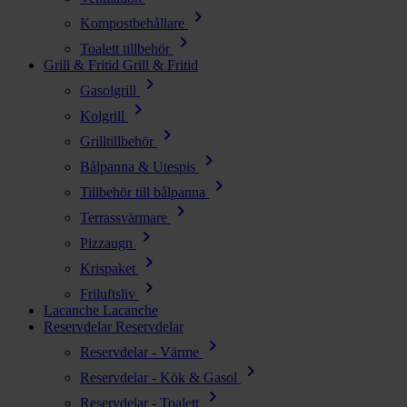
chevron_right
Kompostbehållare
chevron_right
Toalett tillbehör
Grill & Fritid
Grill & Fritid
chevron_right
Gasolgrill
chevron_right
Kolgrill
chevron_right
Grilltillbehör
chevron_right
Bålpanna & Utespis
chevron_right
Tillbehör till bålpanna
chevron_right
Terrassvärmare
chevron_right
Pizzaugn
chevron_right
Krispaket
chevron_right
Friluftsliv
Lacanche
Lacanche
Reservdelar
Reservdelar
chevron_right
Reservdelar - Värme
chevron_right
Reservdelar - Kök & Gasol
chevron_right
Reservdelar - Toalett