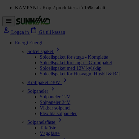
KAMPANJ - Köp 2 produkter - få 15% rabatt
menu
person
shopping_bag
Logga in
Gå till kassan
Energi
Energi
chevron_right
Solcellspaket
Solcellspaket för stuga - Kompletta
Solcellspaket för stuga – Grundpaket
Solcellspaket med 12V kylskåp
Solcellspaket för Husvagn, Husbil & Båt
chevron_right
Kraftpaket 230V
chevron_right
Solpaneler
Solpaneler 12V
Solpaneler 24V
Vikbar solpanel
Flexibla solpaneler
chevron_right
Solpanelsfäste
Takfäste
Väggfäste