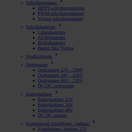
chevron_right
Solcellsregulator
MPPT-solcellsregulatorer
PWM-solcellsregulatorer
Victron solcellsregulator
chevron_right
Solcellsbatterier
Litiumbatterier
AGM-batterier
Blykolbatterier
Batteri från Victron
chevron_right
Vindkraftverk
chevron_right
Omformare
Omformare 12V - 230V
Omformare 24V - 230V
Omformare 48V - 230V
DC/DC-omformare
chevron_right
Batteriladdare
Batteriladdare 12V
Batteriladdare 24V
Batteriladdare 48V
DC/DC-laddare
chevron_right
Kombinerad växelriktare / laddare
Växelriktare / laddare 12V