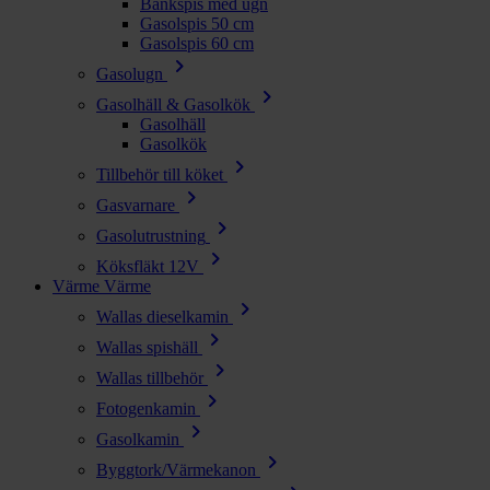
Bänkspis med ugn
Gasolspis 50 cm
Gasolspis 60 cm
chevron_right
Gasolugn
chevron_right
Gasolhäll & Gasolkök
Gasolhäll
Gasolkök
chevron_right
Tillbehör till köket
chevron_right
Gasvarnare
chevron_right
Gasolutrustning
chevron_right
Köksfläkt 12V
Värme
Värme
chevron_right
Wallas dieselkamin
chevron_right
Wallas spishäll
chevron_right
Wallas tillbehör
chevron_right
Fotogenkamin
chevron_right
Gasolkamin
chevron_right
Byggtork/Värmekanon