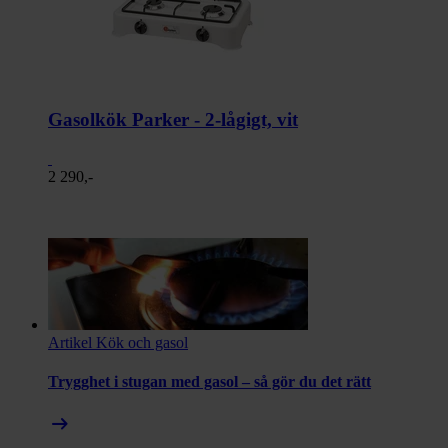
Gasolkök Parker - 2-lågigt, vit
2 290,-
Artikel
Kök och gasol
Trygghet i stugan med gasol – så gör du det rätt
arrow_right_alt