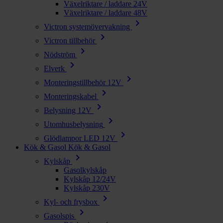
Växelriktare / laddare 24V
Växelriktare / laddare 48V
chevron_right
Victron systemövervakning
chevron_right
Victron tillbehör
chevron_right
Nödström
chevron_right
Elverk
chevron_right
Monteringstillbehör 12V
chevron_right
Monteringskabel
chevron_right
Belysning 12V
chevron_right
Utomhusbelysning
chevron_right
Glödlampor LED 12V
Kök & Gasol
Kök & Gasol
chevron_right
Kylskåp
Gasolkylskåp
Kylskåp 12/24V
Kylskåp 230V
chevron_right
Kyl- och frysbox
chevron_right
Gasolspis