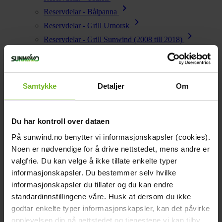
chevron_right
Reservdelar - Bålpanna
chevron_right
Reservdelar - Grill Urnorsk
chevron_right
Reservdelar - Grill Sunwind (2008 till 2018)
chevron_right
Reservdelar - Grill Jamie Oliver
chevron_right
Reservdelar - Energi
chevron_right
Reservdelar - Vatten
Samtykke
Detaljer
Om
chevron_right
Reservdelar - Wallas
Startsida
close
Du har kontroll over dataen
chevron_left
Enjoy
Se alla
Tillbaka till huvudmenyn
På sunwind.no benytter vi informasjonskapsler (cookies).
Noen er nødvendige for å drive nettstedet, mens andre er
Kök och gasol
chevron_right
valgfrie. Du kan velge å ikke tillate enkelte typer
Energi
Sunwind Kaffebryggare för gasollåga - Home Away
chevron_right
informasjonskapsler. Du bestemmer selv hvilke
Kök & Gasol
informasjonskapsler du tillater og du kan endre
Kök och gasol
chevron_right
Värme
standardinnstillingene våre. Husk at dersom du ikke
chevron_right
Sunwind Kaffebryggare för
godtar enkelte typer informasjonskapsler, kan det påvirke
Vatten
opplevelsen din på nettstedet og tjenestene vi kan tilby.