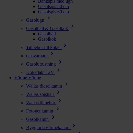
Bänkspis med ugn
Gasolspis 50 cm
Gasolspis 60 cm
chevron_right
Gasolugn
chevron_right
Gasolhäll & Gasolkök
Gasolhäll
Gasolkök
chevron_right
Tillbehör till köket
chevron_right
Gasvarnare
chevron_right
Gasolutrustning
chevron_right
Köksfläkt 12V
Värme
Värme
chevron_right
Wallas dieselkamin
chevron_right
Wallas spishäll
chevron_right
Wallas tillbehör
chevron_right
Fotogenkamin
chevron_right
Gasolkamin
chevron_right
Byggtork/Värmekanon