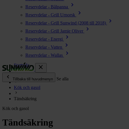
chevron_right
Reservdelar - Bålpanna
chevron_right
Reservdelar - Grill Urnorsk
chevron_right
Reservdelar - Grill Sunwind (2008 till 2018)
chevron_right
Reservdelar - Grill Jamie Oliver
chevron_right
Reservdelar - Energi
chevron_right
Reservdelar - Vatten
chevron_right
Reservdelar - Wallas
Startsida
close
chevron_left
Enjoy
Se alla
Tillbaka till huvudmenyn
Kök och gasol
chevron_right
Energi
Tändsäkring
chevron_right
Kök & Gasol
Kök och gasol
chevron_right
Värme
chevron_right
Tändsäkring
Vatten