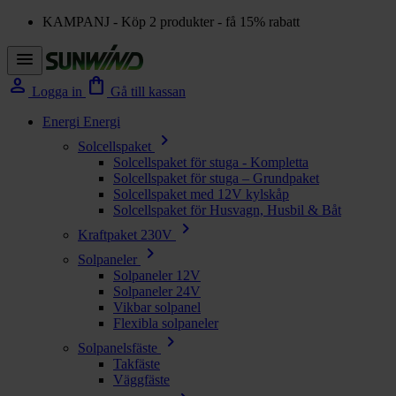
KAMPANJ - Köp 2 produkter - få 15% rabatt
menu
person
shopping_bag
Logga in
Gå till kassan
Energi
Energi
chevron_right
Solcellspaket
Solcellspaket för stuga - Kompletta
Solcellspaket för stuga – Grundpaket
Solcellspaket med 12V kylskåp
Solcellspaket för Husvagn, Husbil & Båt
chevron_right
Kraftpaket 230V
chevron_right
Solpaneler
Solpaneler 12V
Solpaneler 24V
Vikbar solpanel
Flexibla solpaneler
chevron_right
Solpanelsfäste
Takfäste
Väggfäste