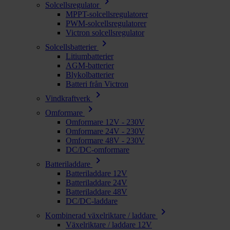
chevron_right
Solcellsregulator
MPPT-solcellsregulatorer
PWM-solcellsregulatorer
Victron solcellsregulator
chevron_right
Solcellsbatterier
Litiumbatterier
AGM-batterier
Blykolbatterier
Batteri från Victron
chevron_right
Vindkraftverk
chevron_right
Omformare
Omformare 12V - 230V
Omformare 24V - 230V
Omformare 48V - 230V
DC/DC-omformare
chevron_right
Batteriladdare
Batteriladdare 12V
Batteriladdare 24V
Batteriladdare 48V
DC/DC-laddare
chevron_right
Kombinerad växelriktare / laddare
Växelriktare / laddare 12V