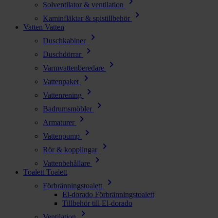
chevron_right
Solventilator & ventilation
chevron_right
Kaminfläktar & spistillbehör
Vatten
Vatten
chevron_right
Duschkabiner
chevron_right
Duschdörrar
chevron_right
Varmvattenberedare
chevron_right
Vattenpaket
chevron_right
Vattenrening
chevron_right
Badrumsmöbler
chevron_right
Armaturer
chevron_right
Vattenpump
chevron_right
Rör & kopplingar
chevron_right
Vattenbehållare
Toalett
Toalett
chevron_right
Förbränningstoalett
El-dorado Förbränningstoalett
Tillbehör till El-dorado
chevron_right
Ventilation