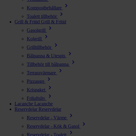
chevron_right
Kompostbehållare
chevron_right
Toalett tillbehör
Grill & Fritid
Grill & Fritid
chevron_right
Gasolgrill
chevron_right
Kolgrill
chevron_right
Grilltillbehör
chevron_right
Bålpanna & Utespis
chevron_right
Tillbehör till bålpanna
chevron_right
Terrassvärmare
chevron_right
Pizzaugn
chevron_right
Krispaket
chevron_right
Friluftsliv
Lacanche
Lacanche
Reservdelar
Reservdelar
chevron_right
Reservdelar - Värme
chevron_right
Reservdelar - Kök & Gasol
chevron_right
Reservdelar - Toalett