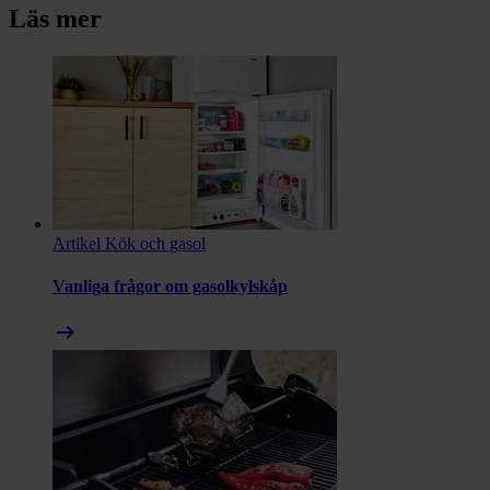
Läs mer
Artikel
Kök och gasol
Vanliga frågor om gasolkylskåp
arrow_right_alt