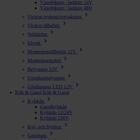
Växelriktare / laddare 24V
Växelriktare / laddare 48V
chevron_right
Victron systemövervakning
chevron_right
Victron tillbehör
chevron_right
Nödström
chevron_right
Elverk
chevron_right
Monteringstillbehör 12V
chevron_right
Monteringskabel
chevron_right
Belysning 12V
chevron_right
Utomhusbelysning
chevron_right
Glödlampor LED 12V
Kök & Gasol
Kök & Gasol
chevron_right
Kylskåp
Gasolkylskåp
Kylskåp 12/24V
Kylskåp 230V
chevron_right
Kyl- och frysbox
chevron_right
Gasolspis