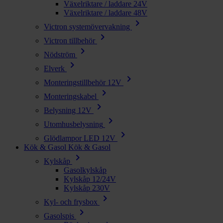
Växelriktare / laddare 24V
Växelriktare / laddare 48V
chevron_right
Victron systemövervakning
chevron_right
Victron tillbehör
chevron_right
Nödström
chevron_right
Elverk
chevron_right
Monteringstillbehör 12V
chevron_right
Monteringskabel
chevron_right
Belysning 12V
chevron_right
Utomhusbelysning
chevron_right
Glödlampor LED 12V
Kök & Gasol
Kök & Gasol
chevron_right
Kylskåp
Gasolkylskåp
Kylskåp 12/24V
Kylskåp 230V
chevron_right
Kyl- och frysbox
chevron_right
Gasolspis