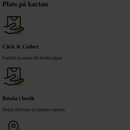
chevron_right
Toalett
Plats på kartan
chevron_right
Grill & Fritid
Lacanche
chevron_right
Reservdelar
Click & Collect
Fraktfri leverans till återförsäljare
Betala i butik
Betala först när du hämtar varorna