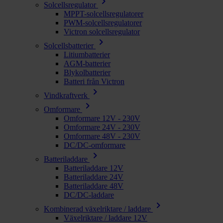
chevron_right
Solcellsregulator
MPPT-solcellsregulatorer
PWM-solcellsregulatorer
Victron solcellsregulator
chevron_right
Solcellsbatterier
Litiumbatterier
AGM-batterier
Blykolbatterier
Batteri från Victron
chevron_right
Vindkraftverk
chevron_right
Omformare
Omformare 12V - 230V
Omformare 24V - 230V
Omformare 48V - 230V
DC/DC-omformare
chevron_right
Batteriladdare
Batteriladdare 12V
Batteriladdare 24V
Batteriladdare 48V
DC/DC-laddare
chevron_right
Kombinerad växelriktare / laddare
Växelriktare / laddare 12V