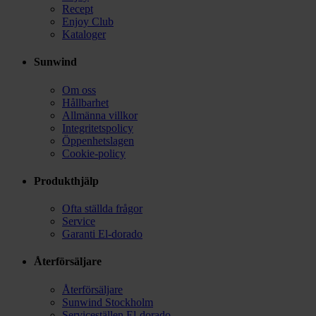
Recept
Enjoy Club
Kataloger
Sunwind
Om oss
Hållbarhet
Allmänna villkor
Integritetspolicy
Öppenhetslagen
Cookie-policy
Produkthjälp
Ofta ställda frågor
Service
Garanti El-dorado
Återförsäljare
Återförsäljare
Sunwind Stockholm
Serviceställen El-dorado