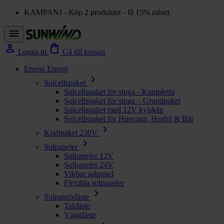
KAMPANJ - Köp 2 produkter - få 15% rabatt
menu
person
shopping_bag
Logga in
Gå till kassan
Energi
Energi
chevron_right
Solcellspaket
Solcellspaket för stuga - Kompletta
Solcellspaket för stuga – Grundpaket
Solcellspaket med 12V kylskåp
Solcellspaket för Husvagn, Husbil & Båt
chevron_right
Kraftpaket 230V
chevron_right
Solpaneler
Solpaneler 12V
Solpaneler 24V
Vikbar solpanel
Flexibla solpaneler
chevron_right
Solpanelsfäste
Takfäste
Väggfäste