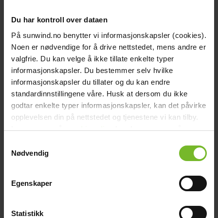
chevron_right
Kompostbehållare
Du har kontroll over dataen
chevron_right
Toalett tillbehör
Grill & Fritid
Grill & Fritid
På sunwind.no benytter vi informasjonskapsler (cookies).
chevron_right
Noen er nødvendige for å drive nettstedet, mens andre er
Gasolgrill
chevron_right
valgfrie. Du kan velge å ikke tillate enkelte typer
Kolgrill
chevron_right
informasjonskapsler. Du bestemmer selv hvilke
Grilltillbehör
informasjonskapsler du tillater og du kan endre
chevron_right
Bålpanna & Utespis
standardinnstillingene våre. Husk at dersom du ikke
chevron_right
Tillbehör till bålpanna
godtar enkelte typer informasjonskapsler, kan det påvirke
chevron_right
Terrassvärmare
opplevelsen din på nettstedet og tjenestene vi kan tilby.
chevron_right
Les mer om vår
cookiepolicy
her. Les mer om våre
Pizzaugn
chevron_right
rutiner for
personvern
her.
Samtykkevalg
Krispaket
chevron_right
Nødvendig
Friluftsliv
Lacanche
Lacanche
Reservdelar
Reservdelar
chevron_right
Egenskaper
Reservdelar - Värme
chevron_right
Reservdelar - Kök & Gasol
chevron_right
Statistikk
Reservdelar - Toalett