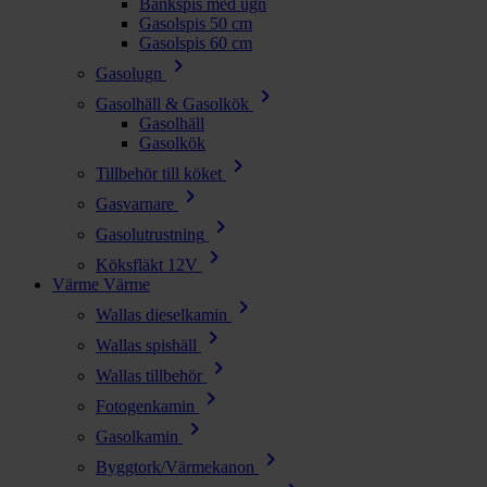
Bänkspis med ugn
Gasolspis 50 cm
Gasolspis 60 cm
chevron_right
Gasolugn
chevron_right
Gasolhäll & Gasolkök
Gasolhäll
Gasolkök
chevron_right
Tillbehör till köket
chevron_right
Gasvarnare
chevron_right
Gasolutrustning
chevron_right
Köksfläkt 12V
Värme
Värme
chevron_right
Wallas dieselkamin
chevron_right
Wallas spishäll
chevron_right
Wallas tillbehör
chevron_right
Fotogenkamin
chevron_right
Gasolkamin
chevron_right
Byggtork/Värmekanon