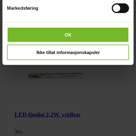
Markedsføring
OK
Ikke tillat informasjonskapsler
LED-ljuslist 2,2W, vridbar
395,-