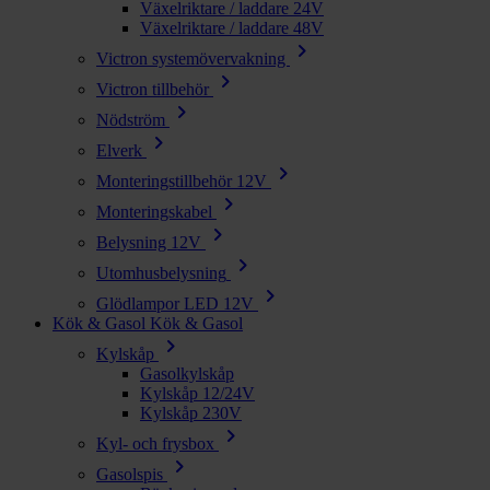
Växelriktare / laddare 24V
Växelriktare / laddare 48V
chevron_right
Victron systemövervakning
chevron_right
Victron tillbehör
chevron_right
Nödström
chevron_right
Elverk
chevron_right
Monteringstillbehör 12V
chevron_right
Monteringskabel
chevron_right
Belysning 12V
chevron_right
Utomhusbelysning
chevron_right
Glödlampor LED 12V
Kök & Gasol
Kök & Gasol
chevron_right
Kylskåp
Gasolkylskåp
Kylskåp 12/24V
Kylskåp 230V
chevron_right
Kyl- och frysbox
chevron_right
Gasolspis