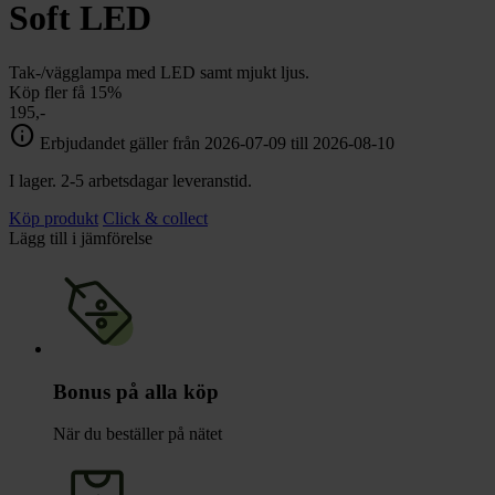
chevron_right
Soft LED
Toalett
chevron_right
Grill & Fritid
Lacanche
Tak-/vägglampa med LED samt mjukt ljus.
chevron_right
Köp fler få 15%
Reservdelar
195,-
info
Erbjudandet gäller från 2026-07-09 till 2026-08-10
I lager. 2-5 arbetsdagar leveranstid.
Köp produkt
Click & collect
Lägg till i jämförelse
Bonus på alla köp
När du beställer på nätet