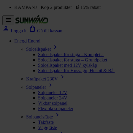
KAMPANJ - Köp 2 produkter - få 15% rabatt
menu
person
shopping_bag
Logga in
Gå till kassan
Energi
Energi
chevron_right
Solcellspaket
Solcellspaket för stuga - Kompletta
Solcellspaket för stuga – Grundpaket
Solcellspaket med 12V kylskåp
Solcellspaket för Husvagn, Husbil & Båt
chevron_right
Kraftpaket 230V
chevron_right
Solpaneler
Solpaneler 12V
Solpaneler 24V
Vikbar solpanel
Flexibla solpaneler
chevron_right
Solpanelsfäste
Takfäste
Väggfäste