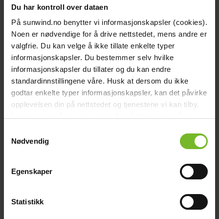
Du har kontroll over dataen
Köp fler få 15%
På sunwind.no benytter vi informasjonskapsler (cookies).
Noen er nødvendige for å drive nettstedet, mens andre er
valgfrie. Du kan velge å ikke tillate enkelte typer
informasjonskapsler. Du bestemmer selv hvilke
informasjonskapsler du tillater og du kan endre
standardinnstillingene våre. Husk at dersom du ikke
godtar enkelte typer informasjonskapsler, kan det påvirke
opplevelsen din på nettstedet og tjenestene vi kan tilby.
Les mer om vår
cookiepolicy
her. Les mer om våre
rutiner for
personvern
her.
Samtykkevalg
LED Downlight Nova, 1,2 W
Nødvendig
249,-
Egenskaper
Köp fler få 15%
Statistikk