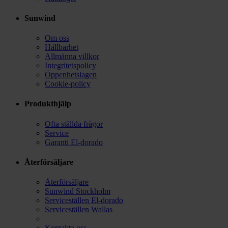
Sunwind
Om oss
Hållbarhet
Allmänna villkor
Integritetspolicy
Öppenhetslagen
Cookie-policy
Produkthjälp
Ofta ställda frågor
Service
Garanti El-dorado
Återförsäljare
Återförsäljare
Sunwind Stockholm
Serviceställen El-dorado
Serviceställen Wallas
Kontakta oss