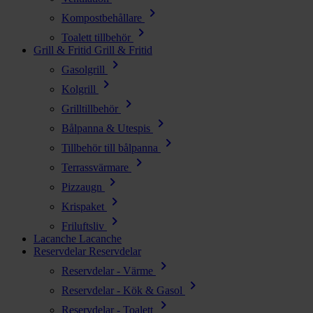
chevron_right
Kompostbehållare
chevron_right
Toalett tillbehör
Grill & Fritid
Grill & Fritid
chevron_right
Gasolgrill
chevron_right
Kolgrill
chevron_right
Grilltillbehör
chevron_right
Bålpanna & Utespis
chevron_right
Tillbehör till bålpanna
chevron_right
Terrassvärmare
chevron_right
Pizzaugn
chevron_right
Krispaket
chevron_right
Friluftsliv
Lacanche
Lacanche
Reservdelar
Reservdelar
chevron_right
Reservdelar - Värme
chevron_right
Reservdelar - Kök & Gasol
chevron_right
Reservdelar - Toalett