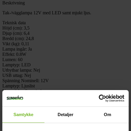
Beskrivning
Tak-/vägglampa 12V med LED samt mjukt ljus.
Teknisk data
Höjd (cm):
3,5
Djup (cm):
6,4
Bredd (cm):
24,8
Vikt (kg):
0,11
Lampa ingår:
Ja
Effekt:
0.8W
Lumen:
60
Lamptyp:
LED
Utbytbar lampa:
Nej
USB uttag:
Nej
Spänning Nominell:
12V
Lamptyp:
Ljuslist
Varumärke:
Sunwind
Paketets dimensioner
Bredd (cm):
5
Höjd (cm):
33
Längd (cm):
15
Samtykke
Detaljer
Om
Vikt (kg):
0,1
Recensioner
Liknande produkter