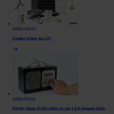
Artikel
Energi
Vanliga frågor om 12V
arrow_right_alt
Artikel
Energi
Därför stängs DAB-radion av när LED-lampan tänds