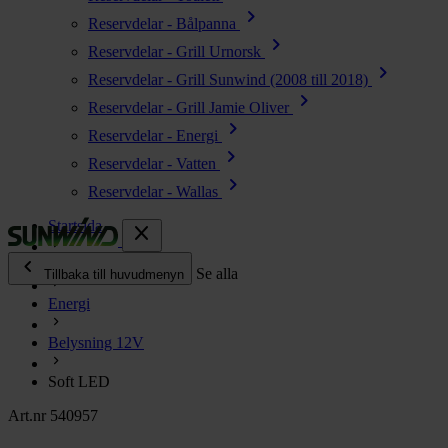
chevron_right
Reservdelar - Bålpanna
chevron_right
Reservdelar - Grill Urnorsk
chevron_right
Reservdelar - Grill Sunwind (2008 till 2018)
chevron_right
Reservdelar - Grill Jamie Oliver
chevron_right
Reservdelar - Energi
chevron_right
Reservdelar - Vatten
chevron_right
Reservdelar - Wallas
Startsida
close
chevron_left
Alla produkter
Se alla
Tillbaka till huvudmenyn
Energi
chevron_right
Energi
Belysning 12V
chevron_right
Kök & Gasol
chevron_right
Soft LED
Värme
chevron_right
Art.nr 540957
Vatten