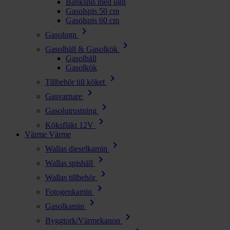
Bänkspis med ugn
Gasolspis 50 cm
Gasolspis 60 cm
chevron_right
Gasolugn
chevron_right
Gasolhäll & Gasolkök
Gasolhäll
Gasolkök
chevron_right
Tillbehör till köket
chevron_right
Gasvarnare
chevron_right
Gasolutrustning
chevron_right
Köksfläkt 12V
Värme
Värme
chevron_right
Wallas dieselkamin
chevron_right
Wallas spishäll
chevron_right
Wallas tillbehör
chevron_right
Fotogenkamin
chevron_right
Gasolkamin
chevron_right
Byggtork/Värmekanon