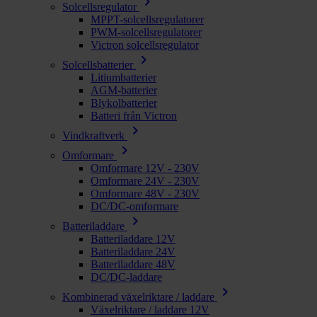
chevron_right
Solcellsregulator
MPPT-solcellsregulatorer
PWM-solcellsregulatorer
Victron solcellsregulator
chevron_right
Solcellsbatterier
Litiumbatterier
AGM-batterier
Blykolbatterier
Batteri från Victron
chevron_right
Vindkraftverk
chevron_right
Omformare
Omformare 12V - 230V
Omformare 24V - 230V
Omformare 48V - 230V
DC/DC-omformare
chevron_right
Batteriladdare
Batteriladdare 12V
Batteriladdare 24V
Batteriladdare 48V
DC/DC-laddare
chevron_right
Kombinerad växelriktare / laddare
Växelriktare / laddare 12V