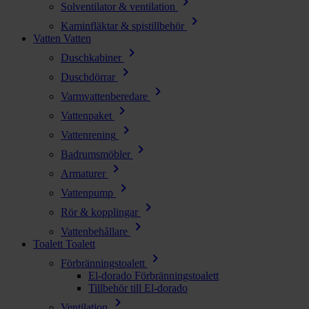
chevron_right
Solventilator & ventilation
chevron_right
Kaminfläktar & spistillbehör
Vatten
Vatten
chevron_right
Duschkabiner
chevron_right
Duschdörrar
chevron_right
Varmvattenberedare
chevron_right
Vattenpaket
chevron_right
Vattenrening
chevron_right
Badrumsmöbler
chevron_right
Armaturer
chevron_right
Vattenpump
chevron_right
Rör & kopplingar
chevron_right
Vattenbehållare
Toalett
Toalett
chevron_right
Förbränningstoalett
El-dorado Förbränningstoalett
Tillbehör till El-dorado
chevron_right
Ventilation