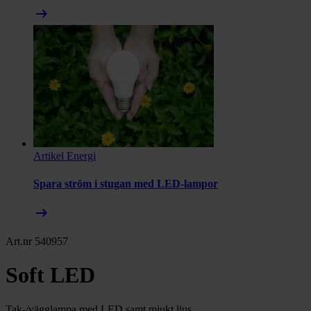
arrow_right_alt
Artikel
Energi
Spara ström i stugan med LED-lampor
arrow_right_alt
Art.nr 540957
Soft LED
Tak-/vägglampa med LED samt mjukt ljus.