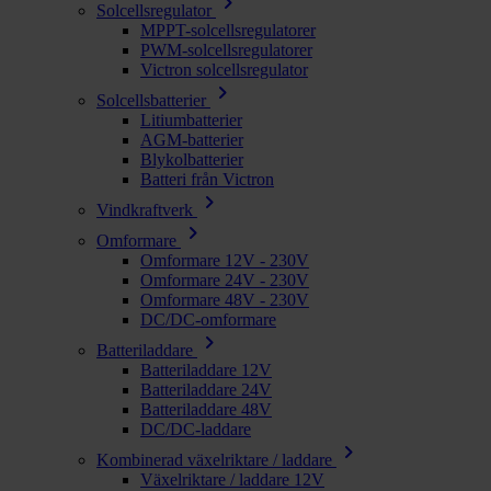
chevron_right
Solcellsregulator
MPPT-solcellsregulatorer
PWM-solcellsregulatorer
Victron solcellsregulator
chevron_right
Solcellsbatterier
Litiumbatterier
AGM-batterier
Blykolbatterier
Batteri från Victron
chevron_right
Vindkraftverk
chevron_right
Omformare
Omformare 12V - 230V
Omformare 24V - 230V
Omformare 48V - 230V
DC/DC-omformare
chevron_right
Batteriladdare
Batteriladdare 12V
Batteriladdare 24V
Batteriladdare 48V
DC/DC-laddare
chevron_right
Kombinerad växelriktare / laddare
Växelriktare / laddare 12V