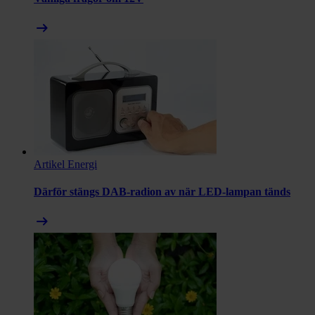
arrow_right_alt
Artikel
Energi
Därför stängs DAB-radion av när LED-lampan tänds
arrow_right_alt