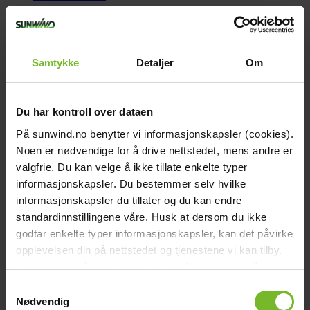
Beskrivning
12V
Integrerad LED glödlampa med ca 30000 timmars livslängd.
Samtykke
Detaljer
Om
Strömbrytare integrerad på armaturens bas.
Teknisk data
Höjd (cm):
10,5
Du har kontroll over dataen
Djup (cm):
11
Bredd (cm):
6
På sunwind.no benytter vi informasjonskapsler (cookies).
Vikt (kg):
0,23
Noen er nødvendige for å drive nettstedet, mens andre er
Lampa ingår:
Ja
Effekt:
4W
valgfrie. Du kan velge å ikke tillate enkelte typer
Kelvin:
2700
informasjonskapsler. Du bestemmer selv hvilke
Lumen:
150
informasjonskapsler du tillater og du kan endre
Lamptyp:
LED
Utbytbar lampa:
Nej
standardinnstillingene våre. Husk at dersom du ikke
USB uttag:
Nej
godtar enkelte typer informasjonskapsler, kan det påvirke
Spänning Nominell:
12V
opplevelsen din på nettstedet og tjenestene vi kan tilby.
Lamptyp:
Vägglampa
Varumärke:
Sunwind
Les mer om vår
cookiepolicy
her. Les mer om våre
Paketets dimensioner
rutiner for
personvern
her.
Samtykkevalg
Bredd (cm):
7
Nødvendig
Höjd (cm):
11,5