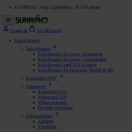
KAMPANJ - Köp 2 produkter - få 15% rabatt
menu
person
shopping_bag
Logga in
Gå till kassan
Energi
Energi
chevron_right
Solcellspaket
Solcellspaket för stuga - Kompletta
Solcellspaket för stuga – Grundpaket
Solcellspaket med 12V kylskåp
Solcellspaket för Husvagn, Husbil & Båt
chevron_right
Kraftpaket 230V
chevron_right
Solpaneler
Solpaneler 12V
Solpaneler 24V
Vikbar solpanel
Flexibla solpaneler
chevron_right
Solpanelsfäste
Takfäste
Väggfäste