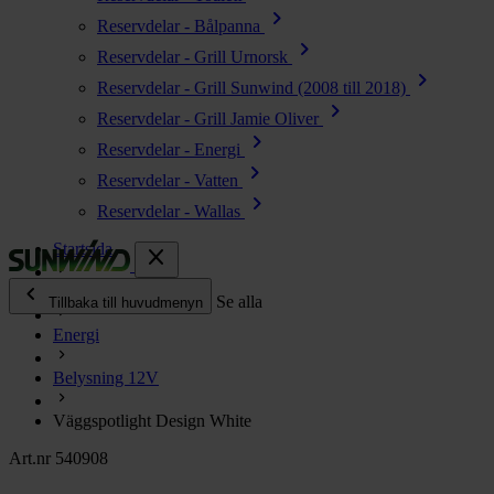
chevron_right
Reservdelar - Bålpanna
chevron_right
Reservdelar - Grill Urnorsk
chevron_right
Reservdelar - Grill Sunwind (2008 till 2018)
chevron_right
Reservdelar - Grill Jamie Oliver
chevron_right
Reservdelar - Energi
chevron_right
Reservdelar - Vatten
chevron_right
Reservdelar - Wallas
Startsida
close
chevron_left
Alla produkter
Se alla
Tillbaka till huvudmenyn
Energi
chevron_right
Energi
Belysning 12V
chevron_right
Kök & Gasol
chevron_right
Väggspotlight Design White
Värme
chevron_right
Art.nr 540908
Vatten