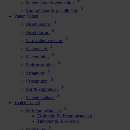
chevron_right
Solventilator & ventilation
chevron_right
Kaminfläktar & spistillbehör
Vatten
Vatten
chevron_right
Duschkabiner
chevron_right
Duschdörrar
chevron_right
Varmvattenberedare
chevron_right
Vattenpaket
chevron_right
Vattenrening
chevron_right
Badrumsmöbler
chevron_right
Armaturer
chevron_right
Vattenpump
chevron_right
Rör & kopplingar
chevron_right
Vattenbehållare
Toalett
Toalett
chevron_right
Förbränningstoalett
El-dorado Förbränningstoalett
Tillbehör till El-dorado
chevron_right
Ventilation