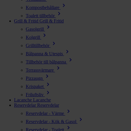
chevron_right
Kompostbehållare
chevron_right
Toalett tillbehör
Grill & Fritid
Grill & Fritid
chevron_right
Gasolgrill
chevron_right
Kolgrill
chevron_right
Grilltillbehör
chevron_right
Bålpanna & Utespis
chevron_right
Tillbehör till bålpanna
chevron_right
Terrassvärmare
chevron_right
Pizzaugn
chevron_right
Krispaket
chevron_right
Friluftsliv
Lacanche
Lacanche
Reservdelar
Reservdelar
chevron_right
Reservdelar - Värme
chevron_right
Reservdelar - Kök & Gasol
chevron_right
Reservdelar - Toalett