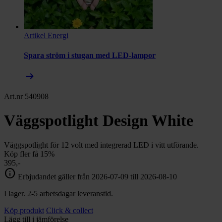
Artikel
Energi
Spara ström i stugan med LED-lampor
arrow_right_alt
Art.nr 540908
Väggspotlight Design White
Väggspotlight för 12 volt med integrerad LED i vitt utförande.
Köp fler få 15%
395,-
info
Erbjudandet gäller från 2026-07-09 till 2026-08-10
I lager. 2-5 arbetsdagar leveranstid.
Köp produkt
Click & collect
Lägg till i jämförelse