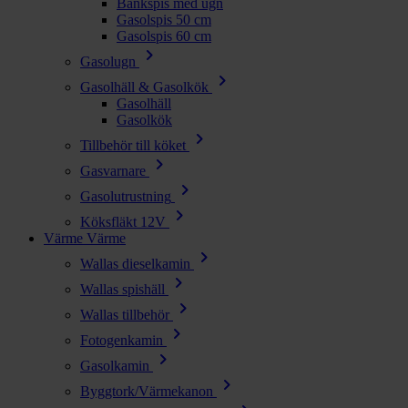
Bänkspis med ugn
Gasolspis 50 cm
Gasolspis 60 cm
chevron_right
Gasolugn
chevron_right
Gasolhäll & Gasolkök
Gasolhäll
Gasolkök
chevron_right
Tillbehör till köket
chevron_right
Gasvarnare
chevron_right
Gasolutrustning
chevron_right
Köksfläkt 12V
Värme
Värme
chevron_right
Wallas dieselkamin
chevron_right
Wallas spishäll
chevron_right
Wallas tillbehör
chevron_right
Fotogenkamin
chevron_right
Gasolkamin
chevron_right
Byggtork/Värmekanon