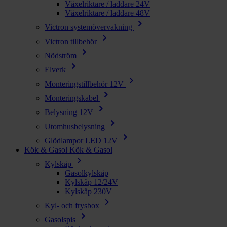
Växelriktare / laddare 24V
Växelriktare / laddare 48V
chevron_right
Victron systemövervakning
chevron_right
Victron tillbehör
chevron_right
Nödström
chevron_right
Elverk
chevron_right
Monteringstillbehör 12V
chevron_right
Monteringskabel
chevron_right
Belysning 12V
chevron_right
Utomhusbelysning
chevron_right
Glödlampor LED 12V
Kök & Gasol
Kök & Gasol
chevron_right
Kylskåp
Gasolkylskåp
Kylskåp 12/24V
Kylskåp 230V
chevron_right
Kyl- och frysbox
chevron_right
Gasolspis