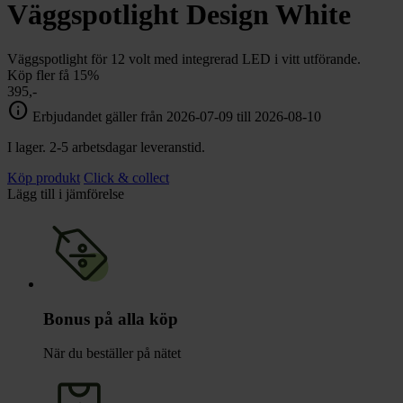
chevron_right
Väggspotlight Design White
Toalett
chevron_right
Grill & Fritid
Lacanche
Väggspotlight för 12 volt med integrerad LED i vitt utförande.
chevron_right
Köp fler få 15%
Reservdelar
395,-
info
Erbjudandet gäller från 2026-07-09 till 2026-08-10
I lager. 2-5 arbetsdagar leveranstid.
Köp produkt
Click & collect
Lägg till i jämförelse
Bonus på alla köp
När du beställer på nätet