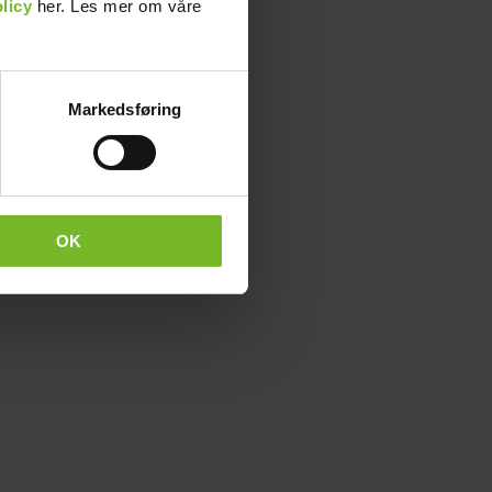
licy
her. Les mer om våre
Markedsføring
OK