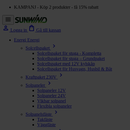
KAMPANJ - Köp 2 produkter - få 15% rabatt
menu
person
shopping_bag
Logga in
Gå till kassan
Energi
Energi
chevron_right
Solcellspaket
Solcellspaket för stuga - Kompletta
Solcellspaket för stuga – Grundpaket
Solcellspaket med 12V kylskåp
Solcellspaket för Husvagn, Husbil & Båt
chevron_right
Kraftpaket 230V
chevron_right
Solpaneler
Solpaneler 12V
Solpaneler 24V
Vikbar solpanel
Flexibla solpaneler
chevron_right
Solpanelsfäste
Takfäste
Väggfäste