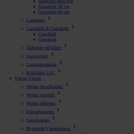
Bänkspis med ugn
Gasolspis 50 cm
Gasolspis 60 cm
chevron_right
Gasolugn
chevron_right
Gasolhäll & Gasolkök
Gasolhäll
Gasolkök
chevron_right
Tillbehör till köket
chevron_right
Gasvarnare
chevron_right
Gasolutrustning
chevron_right
Köksfläkt 12V
Värme
Värme
chevron_right
Wallas dieselkamin
chevron_right
Wallas spishäll
chevron_right
Wallas tillbehör
chevron_right
Fotogenkamin
chevron_right
Gasolkamin
chevron_right
Byggtork/Värmekanon