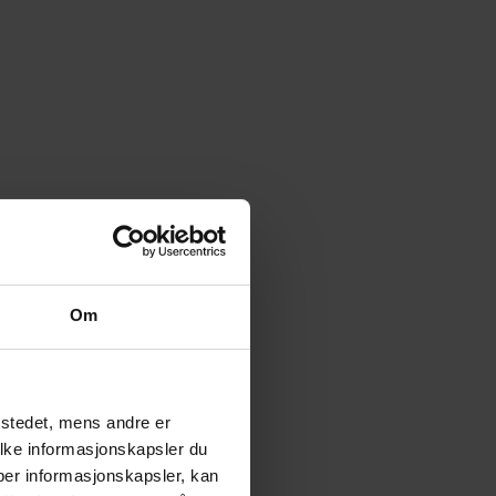
Om
tstedet, mens andre er
ilke informasjonskapsler du
yper informasjonskapsler, kan