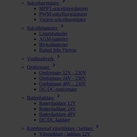
chevron_right
Solcellsregulator
MPPT-solcellsregulatorer
PWM-solcellsregulatorer
Victron solcellsregulator
chevron_right
Solcellsbatterier
Litiumbatterier
AGM-batterier
Blykolbatterier
Batteri från Victron
chevron_right
Vindkraftverk
chevron_right
Omformare
Omformare 12V - 230V
Omformare 24V - 230V
Omformare 48V - 230V
DC/DC-omformare
chevron_right
Batteriladdare
Batteriladdare 12V
Batteriladdare 24V
Batteriladdare 48V
DC/DC-laddare
chevron_right
Kombinerad växelriktare / laddare
Växelriktare / laddare 12V