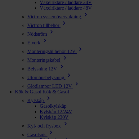
Växelriktare / laddare 24V
Växelriktare / laddare 48V
chevron_right
Victron systemövervakning
chevron_right
Victron tillbehör
chevron_right
Nödström
chevron_right
Elverk
chevron_right
Monteringstillbehör 12V
chevron_right
Monteringskabel
chevron_right
Belysning 12V
chevron_right
Utomhusbelysning
chevron_right
Glödlampor LED 12V
Kök & Gasol
Kök & Gasol
chevron_right
Kylskåp
Gasolkylskåp
Kylskåp 12/24V
Kylskåp 230V
chevron_right
Kyl- och frysbox
chevron_right
Gasolspis