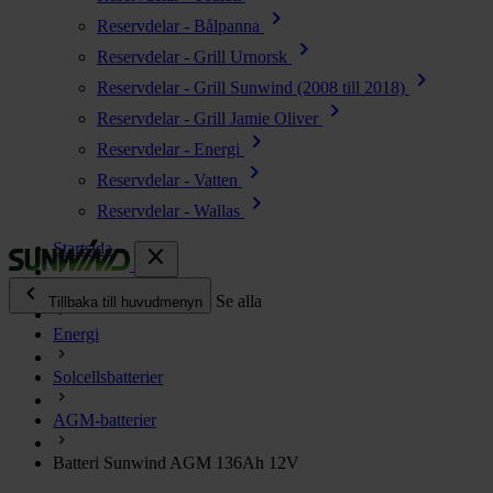
chevron_right
Reservdelar - Bålpanna
chevron_right
Reservdelar - Grill Urnorsk
chevron_right
Reservdelar - Grill Sunwind (2008 till 2018)
chevron_right
Reservdelar - Grill Jamie Oliver
chevron_right
Reservdelar - Energi
chevron_right
Reservdelar - Vatten
chevron_right
Reservdelar - Wallas
Startsida
close
chevron_left
Alla produkter
Se alla
Tillbaka till huvudmenyn
Energi
chevron_right
Energi
Solcellsbatterier
chevron_right
Kök & Gasol
chevron_right
AGM-batterier
Värme
chevron_right
Batteri Sunwind AGM 136Ah 12V
Vatten