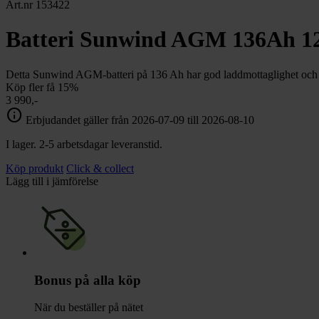
chevron_right
Art.nr 153422
Toalett
chevron_right
Grill & Fritid
Batteri Sunwind AGM 136Ah 1
Lacanche
chevron_right
Reservdelar
Detta Sunwind AGM-batteri på 136 Ah har god laddmottaglighet och är 
Köp fler få 15%
3 990,-
info
Erbjudandet gäller från 2026-07-09 till 2026-08-10
I lager. 2-5 arbetsdagar leveranstid.
Köp produkt
Click & collect
Lägg till i jämförelse
Bonus på alla köp
När du beställer på nätet