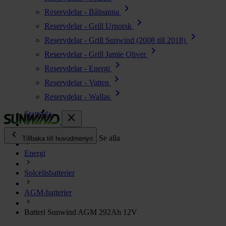
chevron_right
Reservdelar - Bålpanna
chevron_right
Reservdelar - Grill Urnorsk
chevron_right
Reservdelar - Grill Sunwind (2008 till 2018)
chevron_right
Reservdelar - Grill Jamie Oliver
chevron_right
Reservdelar - Energi
chevron_right
Reservdelar - Vatten
chevron_right
Reservdelar - Wallas
Startsida
close
chevron_left
Alla produkter
Se alla
Tillbaka till huvudmenyn
Energi
chevron_right
Energi
Solcellsbatterier
chevron_right
Kök & Gasol
chevron_right
AGM-batterier
Värme
chevron_right
Batteri Sunwind AGM 292Ah 12V
Vatten