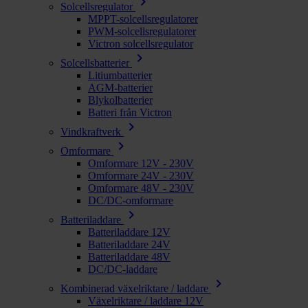
chevron_right
Solcellsregulator
MPPT-solcellsregulatorer
PWM-solcellsregulatorer
Victron solcellsregulator
chevron_right
Solcellsbatterier
Litiumbatterier
AGM-batterier
Blykolbatterier
Batteri från Victron
chevron_right
Vindkraftverk
chevron_right
Omformare
Omformare 12V - 230V
Omformare 24V - 230V
Omformare 48V - 230V
DC/DC-omformare
chevron_right
Batteriladdare
Batteriladdare 12V
Batteriladdare 24V
Batteriladdare 48V
DC/DC-laddare
chevron_right
Kombinerad växelriktare / laddare
Växelriktare / laddare 12V