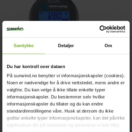
Samtykke
Detaljer
Om
Batterimonitor Victron BMV-712 Smart
Du har kontroll over dataen
1 526,-
På sunwind.no benytter vi informasjonskapsler (cookies).
Tidigare pris:
1 795,-
Noen er nødvendige for å drive nettstedet, mens andre er
valgfrie. Du kan velge å ikke tillate enkelte typer
Victronkampanj
informasjonskapsler. Du bestemmer selv hvilke
-15%
informasjonskapsler du tillater og du kan endre
standardinnstillingene våre. Husk at dersom du ikke
godtar enkelte typer informasjonskapsler, kan det påvirke
opplevelsen din på nettstedet og tjenestene vi kan tilby.