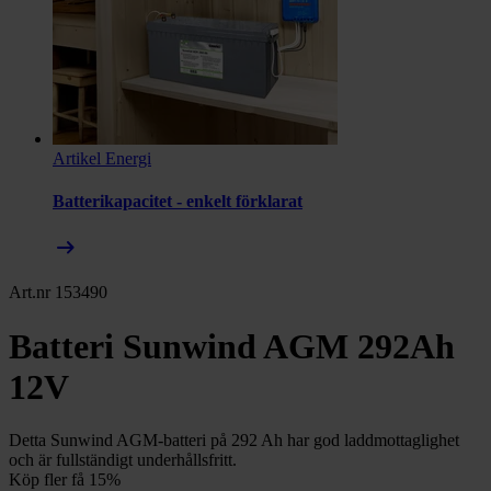
Artikel
Energi
Batterikapacitet - enkelt förklarat
arrow_right_alt
Art.nr 153490
Batteri Sunwind AGM 292Ah
12V
Detta Sunwind AGM-batteri på 292 Ah har god laddmottaglighet
och är fullständigt underhållsfritt.
Köp fler få 15%