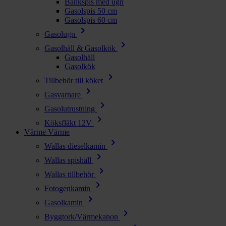
Bänkspis med ugn
Gasolspis 50 cm
Gasolspis 60 cm
chevron_right
Gasolugn
chevron_right
Gasolhäll & Gasolkök
Gasolhäll
Gasolkök
chevron_right
Tillbehör till köket
chevron_right
Gasvarnare
chevron_right
Gasolutrustning
chevron_right
Köksfläkt 12V
Värme
Värme
chevron_right
Wallas dieselkamin
chevron_right
Wallas spishäll
chevron_right
Wallas tillbehör
chevron_right
Fotogenkamin
chevron_right
Gasolkamin
chevron_right
Byggtork/Värmekanon