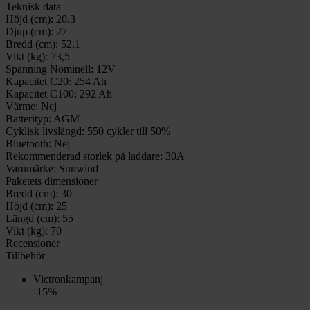
Teknisk data
Höjd (cm):
20,3
Djup (cm):
27
Bredd (cm):
52,1
Vikt (kg):
73,5
Spänning Nominell:
12V
Kapacitet C20:
254 Ah
Kapacitet C100:
292 Ah
Värme:
Nej
Batterityp:
AGM
Cyklisk livslängd:
550 cykler till 50%
Bluetooth:
Nej
Rekommenderad storlek på laddare:
30A
Varumärke:
Sunwind
Paketets dimensioner
Bredd (cm):
30
Höjd (cm):
25
Längd (cm):
55
Vikt (kg):
70
Recensioner
Tillbehör
Victronkampanj
-15%