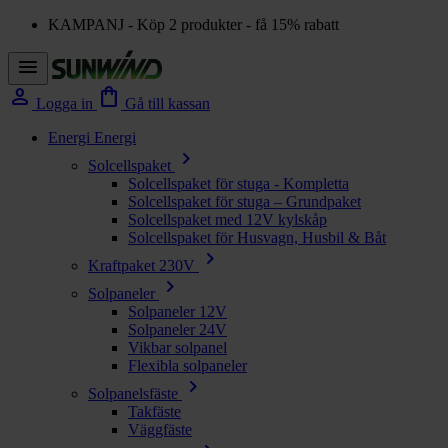
KAMPANJ - Köp 2 produkter - få 15% rabatt
menu
person
shopping_bag
Logga in
Gå till kassan
Energi
Energi
chevron_right
Solcellspaket
Solcellspaket för stuga - Kompletta
Solcellspaket för stuga – Grundpaket
Solcellspaket med 12V kylskåp
Solcellspaket för Husvagn, Husbil & Båt
chevron_right
Kraftpaket 230V
chevron_right
Solpaneler
Solpaneler 12V
Solpaneler 24V
Vikbar solpanel
Flexibla solpaneler
chevron_right
Solpanelsfäste
Takfäste
Väggfäste