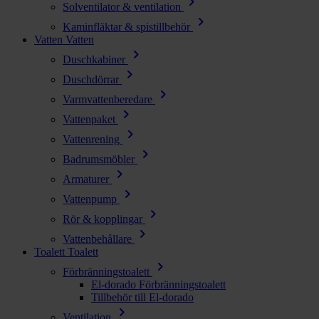
chevron_right
Solventilator & ventilation
chevron_right
Kaminfläktar & spistillbehör
Vatten
Vatten
chevron_right
Duschkabiner
chevron_right
Duschdörrar
chevron_right
Varmvattenberedare
chevron_right
Vattenpaket
chevron_right
Vattenrening
chevron_right
Badrumsmöbler
chevron_right
Armaturer
chevron_right
Vattenpump
chevron_right
Rör & kopplingar
chevron_right
Vattenbehållare
Toalett
Toalett
chevron_right
Förbränningstoalett
El-dorado Förbränningstoalett
Tillbehör till El-dorado
chevron_right
Ventilation