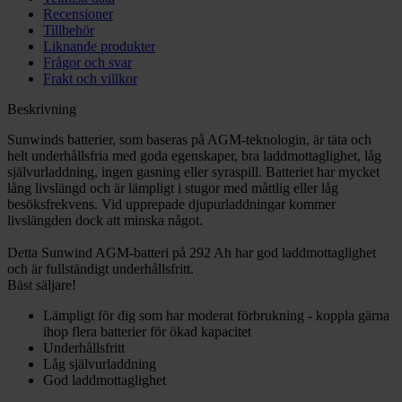
Recensioner
Tillbehör
Liknande produkter
Frågor och svar
Frakt och villkor
Beskrivning
Sunwinds batterier, som baseras på AGM-teknologin, är täta och
helt underhållsfria med goda egenskaper, bra laddmottaglighet, låg
självurladdning, ingen gasning eller syraspill. Batteriet har mycket
lång livslängd och är lämpligt i stugor med måttlig eller låg
besöksfrekvens. Vid upprepade djupurladdningar kommer
livslängden dock att minska något.
Detta Sunwind AGM-batteri på 292 Ah har god laddmottaglighet
och är fullständigt underhållsfritt.
Bäst säljare!
Lämpligt för dig som har moderat förbrukning - koppla gärna
ihop flera batterier för ökad kapacitet
Underhållsfritt
Låg självurladdning
God laddmottaglighet