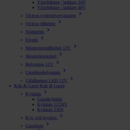
Växelriktare / laddare 24V
Växelriktare / laddare 48V
chevron_right
Victron systemövervakning
chevron_right
Victron tillbehör
chevron_right
Nödström
chevron_right
Elverk
chevron_right
Monteringstillbehör 12V
chevron_right
Monteringskabel
chevron_right
Belysning 12V
chevron_right
Utomhusbelysning
chevron_right
Glödlampor LED 12V
Kök & Gasol
Kök & Gasol
chevron_right
Kylskåp
Gasolkylskåp
Kylskåp 12/24V
Kylskåp 230V
chevron_right
Kyl- och frysbox
chevron_right
Gasolspis