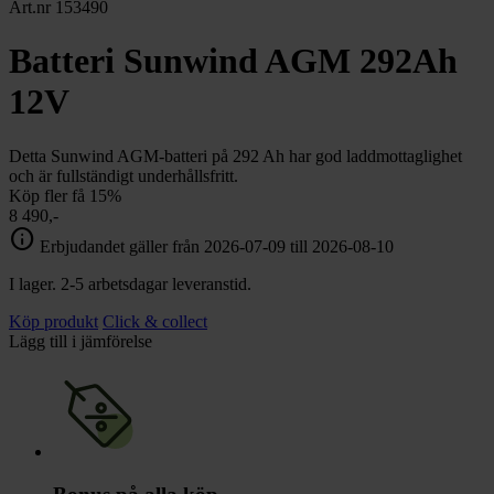
chevron_right
Art.nr 153490
Toalett
chevron_right
Grill & Fritid
Batteri Sunwind AGM 292Ah
Lacanche
chevron_right
12V
Reservdelar
Detta Sunwind AGM-batteri på 292 Ah har god laddmottaglighet
och är fullständigt underhållsfritt.
Köp fler få 15%
8 490,-
info
Erbjudandet gäller från 2026-07-09 till 2026-08-10
I lager. 2-5 arbetsdagar leveranstid.
Köp produkt
Click & collect
Lägg till i jämförelse