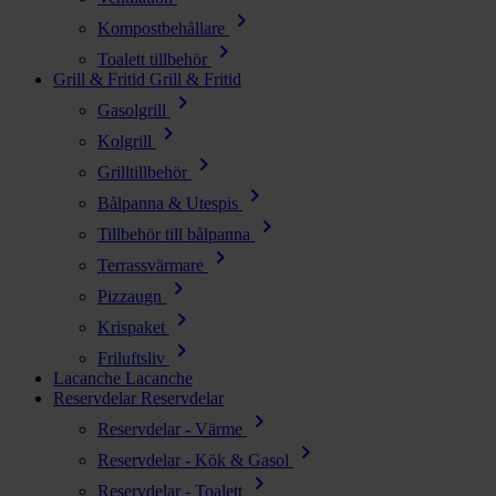
chevron_right
Kompostbehållare
chevron_right
Toalett tillbehör
Grill & Fritid
Grill & Fritid
chevron_right
Gasolgrill
chevron_right
Kolgrill
chevron_right
Grilltillbehör
chevron_right
Bålpanna & Utespis
chevron_right
Tillbehör till bålpanna
chevron_right
Terrassvärmare
chevron_right
Pizzaugn
chevron_right
Krispaket
chevron_right
Friluftsliv
Lacanche
Lacanche
Reservdelar
Reservdelar
chevron_right
Reservdelar - Värme
chevron_right
Reservdelar - Kök & Gasol
chevron_right
Reservdelar - Toalett