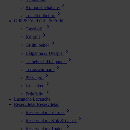
chevron_right
Kompostbehållare
chevron_right
Toalett tillbehör
Grill & Fritid
Grill & Fritid
chevron_right
Gasolgrill
chevron_right
Kolgrill
chevron_right
Grilltillbehör
chevron_right
Bålpanna & Utespis
chevron_right
Tillbehör till bålpanna
chevron_right
Terrassvärmare
chevron_right
Pizzaugn
chevron_right
Krispaket
chevron_right
Friluftsliv
Lacanche
Lacanche
Reservdelar
Reservdelar
chevron_right
Reservdelar - Värme
chevron_right
Reservdelar - Kök & Gasol
chevron_right
Reservdelar - Toalett