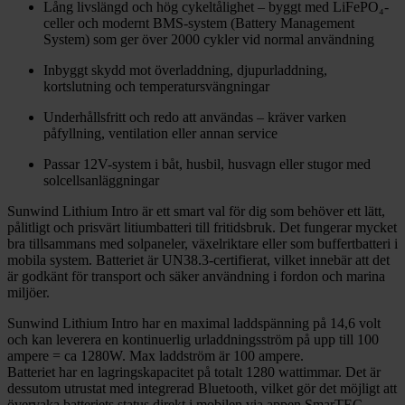
Lång livslängd och hög cykeltålighet – byggt med LiFePO₄-
celler och modernt BMS-system (Battery Management
System) som ger över 2000 cykler vid normal användning
Inbyggt skydd mot överladdning, djupurladdning,
kortslutning och temperatursvängningar
Underhållsfritt och redo att användas – kräver varken
påfyllning, ventilation eller annan service
Passar 12V-system i båt, husbil, husvagn eller stugor med
solcellsanläggningar
Sunwind Lithium Intro är ett smart val för dig som behöver ett lätt,
pålitligt och prisvärt litiumbatteri till fritidsbruk. Det fungerar mycket
bra tillsammans med solpaneler, växelriktare eller som buffertbatteri i
mobila system. Batteriet är UN38.3-certifierat, vilket innebär att det
är godkänt för transport och säker användning i fordon och marina
miljöer.
Sunwind Lithium Intro har en maximal laddspänning på 14,6 volt
och kan leverera en kontinuerlig urladdningsström på upp till 100
ampere = ca 1280W. Max laddström är 100 ampere.
Batteriet har en lagringskapacitet på totalt 1280 wattimmar. Det är
dessutom utrustat med integrerad Bluetooth, vilket gör det möjligt att
övervaka batteriets status direkt i mobilen via appen SmarTEC