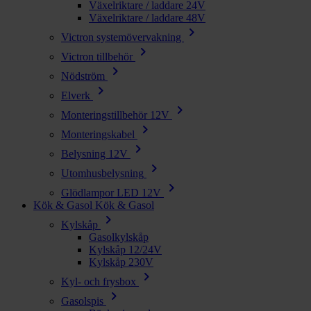
Växelriktare / laddare 24V
Växelriktare / laddare 48V
chevron_right
Victron systemövervakning
chevron_right
Victron tillbehör
chevron_right
Nödström
chevron_right
Elverk
chevron_right
Monteringstillbehör 12V
chevron_right
Monteringskabel
chevron_right
Belysning 12V
chevron_right
Utomhusbelysning
chevron_right
Glödlampor LED 12V
Kök & Gasol
Kök & Gasol
chevron_right
Kylskåp
Gasolkylskåp
Kylskåp 12/24V
Kylskåp 230V
chevron_right
Kyl- och frysbox
chevron_right
Gasolspis