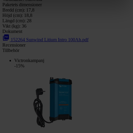
Paketets dimensioner
Bredd (cm):
17,8
Höjd (cm):
18,8
Längd (cm):
28
Vikt (kg):
36
Dokument
picture_as_pdf
152264 Sunwind Litium Intro 100Ah.pdf
Recensioner
Tillbehör
Victronkampanj
-15%