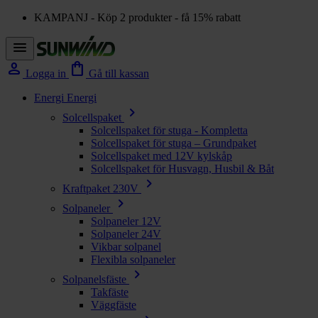
KAMPANJ - Köp 2 produkter - få 15% rabatt
menu
person
shopping_bag
Logga in
Gå till kassan
Energi
Energi
chevron_right
Solcellspaket
Solcellspaket för stuga - Kompletta
Solcellspaket för stuga – Grundpaket
Solcellspaket med 12V kylskåp
Solcellspaket för Husvagn, Husbil & Båt
chevron_right
Kraftpaket 230V
chevron_right
Solpaneler
Solpaneler 12V
Solpaneler 24V
Vikbar solpanel
Flexibla solpaneler
chevron_right
Solpanelsfäste
Takfäste
Väggfäste