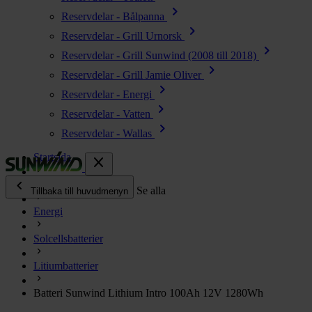
chevron_right
Reservdelar - Bålpanna
chevron_right
Reservdelar - Grill Urnorsk
chevron_right
Reservdelar - Grill Sunwind (2008 till 2018)
chevron_right
Reservdelar - Grill Jamie Oliver
chevron_right
Reservdelar - Energi
chevron_right
Reservdelar - Vatten
chevron_right
Reservdelar - Wallas
Startsida
close
chevron_left
Alla produkter
Se alla
Tillbaka till huvudmenyn
Energi
chevron_right
Energi
Solcellsbatterier
chevron_right
Kök & Gasol
chevron_right
Litiumbatterier
Värme
chevron_right
Batteri Sunwind Lithium Intro 100Ah 12V 1280Wh
Vatten