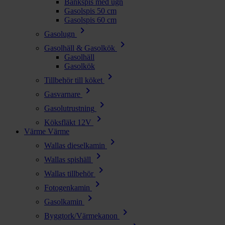
Bänkspis med ugn
Gasolspis 50 cm
Gasolspis 60 cm
chevron_right
Gasolugn
chevron_right
Gasolhäll & Gasolkök
Gasolhäll
Gasolkök
chevron_right
Tillbehör till köket
chevron_right
Gasvarnare
chevron_right
Gasolutrustning
chevron_right
Köksfläkt 12V
Värme
Värme
chevron_right
Wallas dieselkamin
chevron_right
Wallas spishäll
chevron_right
Wallas tillbehör
chevron_right
Fotogenkamin
chevron_right
Gasolkamin
chevron_right
Byggtork/Värmekanon