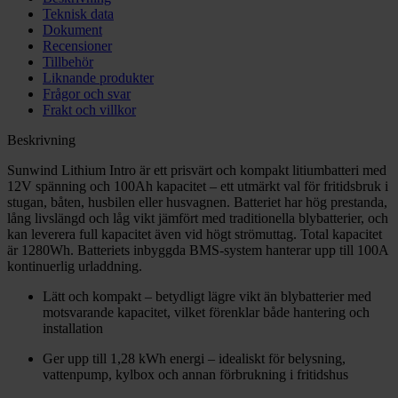
Teknisk data
Dokument
Recensioner
Tillbehör
Liknande produkter
Frågor och svar
Frakt och villkor
Beskrivning
Sunwind Lithium Intro är ett prisvärt och kompakt litiumbatteri med
12V spänning och 100Ah kapacitet – ett utmärkt val för fritidsbruk i
stugan, båten, husbilen eller husvagnen. Batteriet har hög prestanda,
lång livslängd och låg vikt jämfört med traditionella blybatterier, och
kan leverera full kapacitet även vid högt strömuttag. Total kapacitet
är 1280Wh. Batteriets inbyggda BMS-system hanterar upp till 100A
kontinuerlig urladdning.
Lätt och kompakt – betydligt lägre vikt än blybatterier med
motsvarande kapacitet, vilket förenklar både hantering och
installation
Ger upp till 1,28 kWh energi – idealiskt för belysning,
vattenpump, kylbox och annan förbrukning i fritidshus