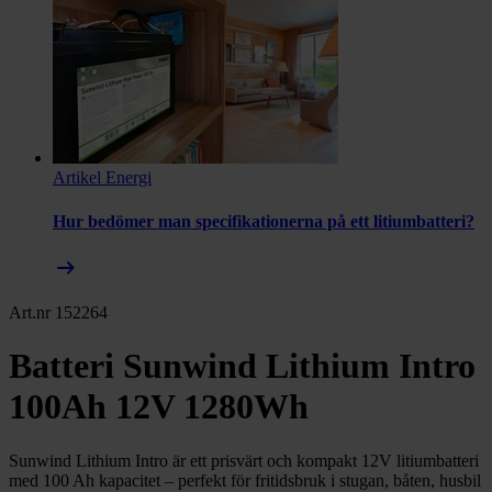
Artikel
Energi
Hur bedömer man specifikationerna på ett litiumbatteri?
arrow_right_alt
Art.nr 152264
Batteri Sunwind Lithium Intro
100Ah 12V 1280Wh
Sunwind Lithium Intro är ett prisvärt och kompakt 12V litiumbatteri
med 100 Ah kapacitet – perfekt för fritidsbruk i stugan, båten, husbil