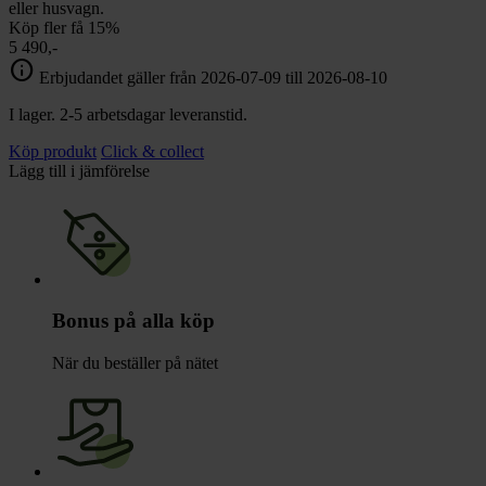
eller husvagn.
Köp fler få 15%
5 490,-
info
Erbjudandet gäller från 2026-07-09 till 2026-08-10
I lager. 2-5 arbetsdagar leveranstid.
Köp produkt
Click & collect
Lägg till i jämförelse
Bonus på alla köp
När du beställer på nätet