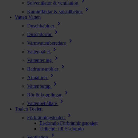
chevron_right
Solventilator & ventilation
chevron_right
Kaminfläktar & spistillbehör
Vatten
Vatten
chevron_right
Duschkabiner
chevron_right
Duschdörrar
chevron_right
Varmvattenberedare
chevron_right
Vattenpaket
chevron_right
Vattenrening
chevron_right
Badrumsmöbler
chevron_right
Armaturer
chevron_right
Vattenpump
chevron_right
Rör & kopplingar
chevron_right
Vattenbehållare
Toalett
Toalett
chevron_right
Förbränningstoalett
El-dorado Förbränningstoalett
Tillbehör till El-dorado
chevron_right
Ventilation