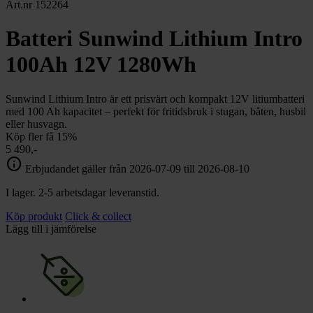
chevron_right
Art.nr 152264
Toalett
chevron_right
Grill & Fritid
Batteri Sunwind Lithium Intro
Lacanche
chevron_right
100Ah 12V 1280Wh
Reservdelar
Sunwind Lithium Intro är ett prisvärt och kompakt 12V litiumbatteri
med 100 Ah kapacitet – perfekt för fritidsbruk i stugan, båten, husbil
eller husvagn.
Köp fler få 15%
5 490,-
info
Erbjudandet gäller från 2026-07-09 till 2026-08-10
I lager. 2-5 arbetsdagar leveranstid.
Köp produkt
Click & collect
Lägg till i jämförelse