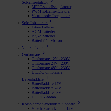
chevron_right
Solcellsregulator
MPPT-solcellsregulatorer
PWM-solcellsregulatorer
Victron solcellsregulator
chevron_right
Solcellsbatterier
Litiumbatterier
AGM-batterier
Blykolbatterier
Batteri från Victron
chevron_right
Vindkraftverk
chevron_right
Omformare
Omformare 12V - 230V
Omformare 24V - 230V
Omformare 48V - 230V
DC/DC-omformare
chevron_right
Batteriladdare
Batteriladdare 12V
Batteriladdare 24V
Batteriladdare 48V
DC/DC-laddare
chevron_right
Kombinerad växelriktare / laddare
Växelriktare / laddare 12V