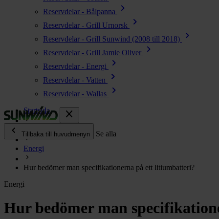
chevron_right
Reservdelar - Bålpanna
chevron_right
Reservdelar - Grill Urnorsk
chevron_right
Reservdelar - Grill Sunwind (2008 till 2018)
chevron_right
Reservdelar - Grill Jamie Oliver
chevron_right
Reservdelar - Energi
chevron_right
Reservdelar - Vatten
chevron_right
Reservdelar - Wallas
Startsida
close
chevron_left
Enjoy
Se alla
Tillbaka till huvudmenyn
Energi
chevron_right
Energi
Hur bedömer man specifikationerna på ett litiumbatteri?
chevron_right
Kök & Gasol
Energi
chevron_right
Värme
chevron_right
Hur bedömer man specifikatione
Vatten