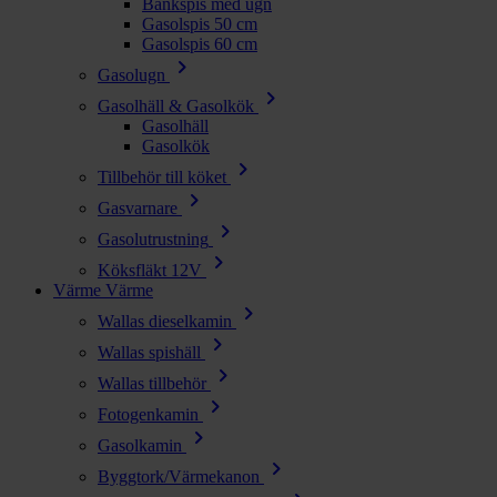
Bänkspis med ugn
Gasolspis 50 cm
Gasolspis 60 cm
chevron_right
Gasolugn
chevron_right
Gasolhäll & Gasolkök
Gasolhäll
Gasolkök
chevron_right
Tillbehör till köket
chevron_right
Gasvarnare
chevron_right
Gasolutrustning
chevron_right
Köksfläkt 12V
Värme
Värme
chevron_right
Wallas dieselkamin
chevron_right
Wallas spishäll
chevron_right
Wallas tillbehör
chevron_right
Fotogenkamin
chevron_right
Gasolkamin
chevron_right
Byggtork/Värmekanon