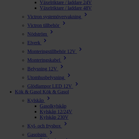
Växelriktare / laddare 24V
Växelriktare / laddare 48V
chevron_right
Victron systemövervakning
chevron_right
Victron tillbehör
chevron_right
Nödström
chevron_right
Elverk
chevron_right
Monteringstillbehör 12V
chevron_right
Monteringskabel
chevron_right
Belysning 12V
chevron_right
Utomhusbelysning
chevron_right
Glödlampor LED 12V
Kök & Gasol
Kök & Gasol
chevron_right
Kylskåp
Gasolkylskåp
Kylskåp 12/24V
Kylskåp 230V
chevron_right
Kyl- och frysbox
chevron_right
Gasolspis