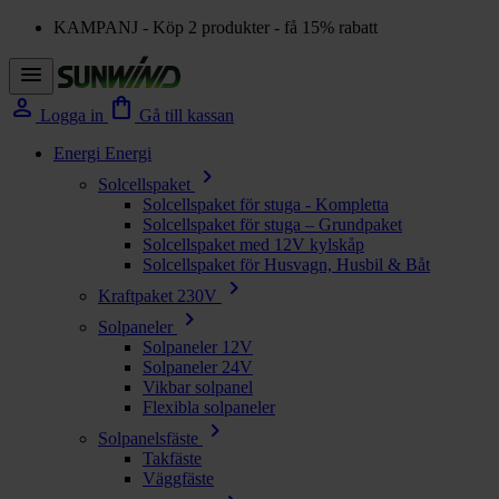
KAMPANJ - Köp 2 produkter - få 15% rabatt
menu
person
shopping_bag
Logga in
Gå till kassan
Energi
Energi
chevron_right
Solcellspaket
Solcellspaket för stuga - Kompletta
Solcellspaket för stuga – Grundpaket
Solcellspaket med 12V kylskåp
Solcellspaket för Husvagn, Husbil & Båt
chevron_right
Kraftpaket 230V
chevron_right
Solpaneler
Solpaneler 12V
Solpaneler 24V
Vikbar solpanel
Flexibla solpaneler
chevron_right
Solpanelsfäste
Takfäste
Väggfäste