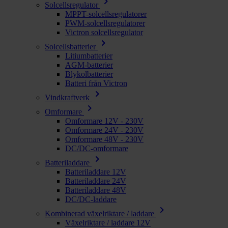
chevron_right
Solcellsregulator
MPPT-solcellsregulatorer
PWM-solcellsregulatorer
Victron solcellsregulator
chevron_right
Solcellsbatterier
Litiumbatterier
AGM-batterier
Blykolbatterier
Batteri från Victron
chevron_right
Vindkraftverk
chevron_right
Omformare
Omformare 12V - 230V
Omformare 24V - 230V
Omformare 48V - 230V
DC/DC-omformare
chevron_right
Batteriladdare
Batteriladdare 12V
Batteriladdare 24V
Batteriladdare 48V
DC/DC-laddare
chevron_right
Kombinerad växelriktare / laddare
Växelriktare / laddare 12V