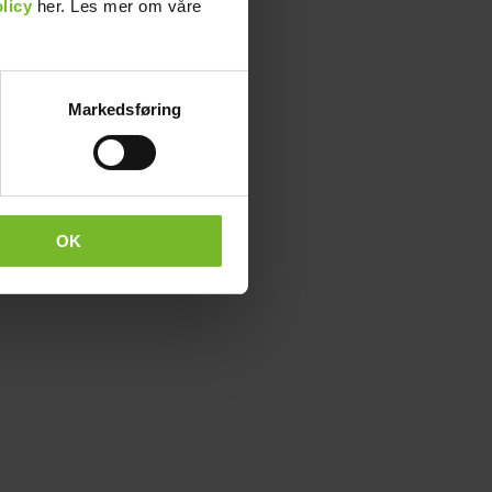
licy
her. Les mer om våre
Markedsføring
OK