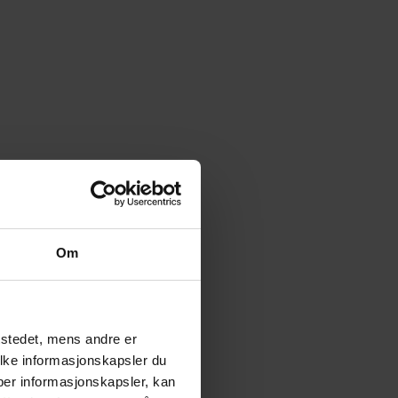
Om
tstedet, mens andre er
ilke informasjonskapsler du
yper informasjonskapsler, kan