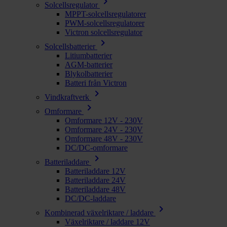
chevron_right
Solcellsregulator
MPPT-solcellsregulatorer
PWM-solcellsregulatorer
Victron solcellsregulator
chevron_right
Solcellsbatterier
Litiumbatterier
AGM-batterier
Blykolbatterier
Batteri från Victron
chevron_right
Vindkraftverk
chevron_right
Omformare
Omformare 12V - 230V
Omformare 24V - 230V
Omformare 48V - 230V
DC/DC-omformare
chevron_right
Batteriladdare
Batteriladdare 12V
Batteriladdare 24V
Batteriladdare 48V
DC/DC-laddare
chevron_right
Kombinerad växelriktare / laddare
Växelriktare / laddare 12V