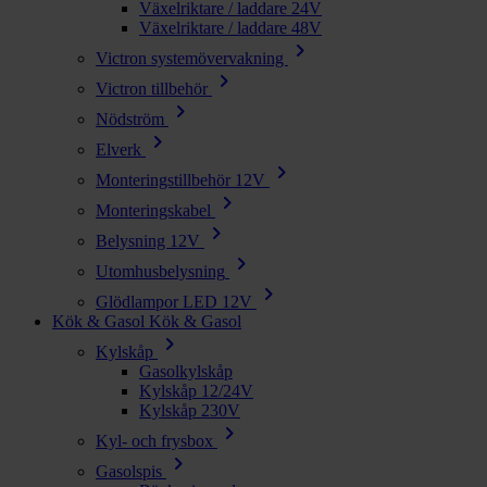
Växelriktare / laddare 24V
Växelriktare / laddare 48V
chevron_right
Victron systemövervakning
chevron_right
Victron tillbehör
chevron_right
Nödström
chevron_right
Elverk
chevron_right
Monteringstillbehör 12V
chevron_right
Monteringskabel
chevron_right
Belysning 12V
chevron_right
Utomhusbelysning
chevron_right
Glödlampor LED 12V
Kök & Gasol
Kök & Gasol
chevron_right
Kylskåp
Gasolkylskåp
Kylskåp 12/24V
Kylskåp 230V
chevron_right
Kyl- och frysbox
chevron_right
Gasolspis