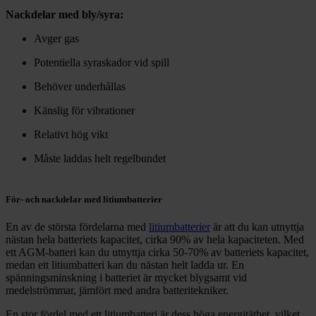
Nackdelar med bly/syra:
Avger gas
Potentiella syraskador vid spill
Behöver underhållas
Känslig för vibrationer
Relativt hög vikt
Måste laddas helt regelbundet
För- och nackdelar med litiumbatterier
En av de största fördelarna med
litiumbatterier
är att du kan utnyttja
nästan hela batteriets kapacitet, cirka 90% av hela kapaciteten. Med
ett AGM-batteri kan du utnyttja cirka 50-70% av batteriets kapacitet,
medan ett litiumbatteri kan du nästan helt ladda ur. En
spänningsminskning i batteriet är mycket blygsamt vid
medelströmmar, jämfört med andra batteritekniker.
En stor fördel med ett litiumbatteri är dess höga energitäthet, vilket