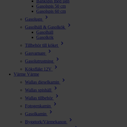
Bänkspis med ugn
Gasolspis 50 cm
Gasolspis 60 cm
chevron_right
Gasolugn
chevron_right
Gasolhäll & Gasolkök
Gasolhäll
Gasolkök
chevron_right
Tillbehör till köket
chevron_right
Gasvarnare
chevron_right
Gasolutrustning
chevron_right
Köksfläkt 12V
Värme
Värme
chevron_right
Wallas dieselkamin
chevron_right
Wallas spishäll
chevron_right
Wallas tillbehör
chevron_right
Fotogenkamin
chevron_right
Gasolkamin
chevron_right
Byggtork/Värmekanon