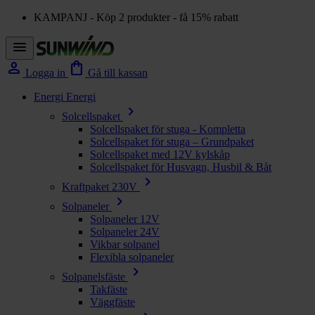
KAMPANJ - Köp 2 produkter - få 15% rabatt
menu
person
shopping_bag
Logga in
Gå till kassan
Energi
Energi
chevron_right
Solcellspaket
Solcellspaket för stuga - Kompletta
Solcellspaket för stuga – Grundpaket
Solcellspaket med 12V kylskåp
Solcellspaket för Husvagn, Husbil & Båt
chevron_right
Kraftpaket 230V
chevron_right
Solpaneler
Solpaneler 12V
Solpaneler 24V
Vikbar solpanel
Flexibla solpaneler
chevron_right
Solpanelsfäste
Takfäste
Väggfäste