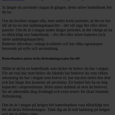
Ju längre du använder stugan åt gången, desto större batteribank bör
du ha.
Om du besöker stugan ofta, men under korta perioder, är det en bra
idé att ha en stor laddningskapacitet – det vill säga fler eller större
paneler. Om du är i stugan under längre perioder, är det viktigt att ha
en tillräckligt stor batteribank – dvs fler eller större batterier (och
större laddningskapacitet).
Batterier tillverkas i många kvaliteter och har olika egenskaper
beroende på syfte och användning.
Batteribanken måste täcka förbrukningen plus lite till
Målet är att ha en batteribank som täcker de behov du har i stugan.
För att veta hur stort behov du faktiskt har behöver du veta vilken
utrustning du har i stugan som kräver el, hur mycket ström den drar
och hur länge den kommer att användas. Ett batteri bör ha en hög
kapacitet i amperetimmar. Helst minst dubbelt så stort än behovet,
för att säkerställa lång livslängd och extra reserv för ökad framtida
förbrukning.
Om du är i stugan på helgen bör batteribanken vara tillräckligt stor
för att täcka förbrukningen. Tänk dig att få noll laddning på helgen
och det är dåligt väder.