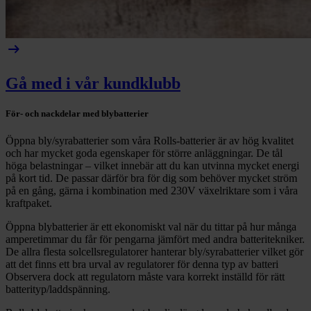
arrow_right_alt
Gå med i vår kundklubb
För- och nackdelar med blybatterier
Öppna bly/syrabatterier som våra Rolls-batterier är av hög kvalitet
och har mycket goda egenskaper för större anläggningar. De tål
höga belastningar – vilket innebär att du kan utvinna mycket energi
på kort tid. De passar därför bra för dig som behöver mycket ström
på en gång, gärna i kombination med 230V växelriktare som i våra
kraftpaket.
Öppna blybatterier är ett ekonomiskt val när du tittar på hur många
amperetimmar du får för pengarna jämfört med andra batteritekniker.
De allra flesta solcellsregulatorer hanterar bly/syrabatterier vilket gör
att det finns ett bra urval av regulatorer för denna typ av batteri
Observera dock att regulatorn måste vara korrekt inställd för rätt
batterityp/laddspänning.