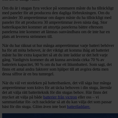
Om du är i stugan fyra veckor på sommaren måste du ha tillräckligt
med paneler för att producera den dagliga förbrukningen. Om du
använder 30 amperetimmar om dagen måste du ha tillräckligt med
paneler för att producera 30 amperetimmar även nästa dag. Stor
batterikapacitet kommer att utnyttja panelerna bättre eftersom
panelerna inte kommer att lämnas oanvändbara om de inte har en
plats att leverera strömmen till.
När du har räknat ut hur många amperetimmar varje batteri behöver
ha för att möta behovet, är det viktigt att komma ihåg att batteriet
måste ha lite extra kapacitet så att du inte laddar ur det helt varje
gång. Vanligtvis kommer du att kunna använda cirka 70 % av
batteriets kapacitet, 90 % om du har ett litiumbatteri. Som sagt, det
finns ett antal andra faktorer som hjälper till att avgöra detta men
dessa siffror är en bra tumregel.
När du väl vet storleken på batteribanken, det vill säga hur många
amperetimmar som krävs för att täcka behoven i din stuga, återstår
det att välja rätt batteriteknik för din stugas behov. Här finns det
mycket att välja på både
batterier från victron
eller oss – vi
sammanfattar för- och nackdelar så att du kan välja det som passar
bäst för din stuga. Glöm även inte bort
batteriladdare.