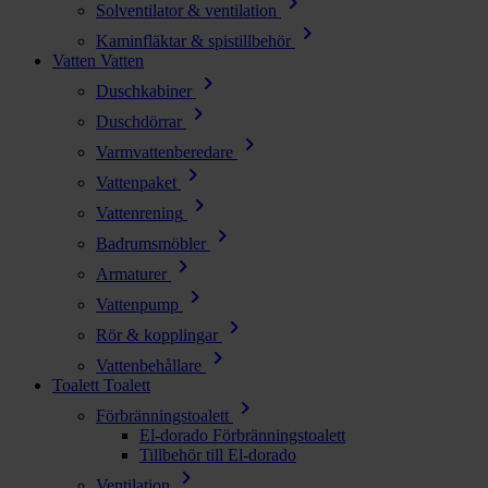
chevron_right
Solventilator & ventilation
chevron_right
Kaminfläktar & spistillbehör
Vatten
Vatten
chevron_right
Duschkabiner
chevron_right
Duschdörrar
chevron_right
Varmvattenberedare
chevron_right
Vattenpaket
chevron_right
Vattenrening
chevron_right
Badrumsmöbler
chevron_right
Armaturer
chevron_right
Vattenpump
chevron_right
Rör & kopplingar
chevron_right
Vattenbehållare
Toalett
Toalett
chevron_right
Förbränningstoalett
El-dorado Förbränningstoalett
Tillbehör till El-dorado
chevron_right
Ventilation