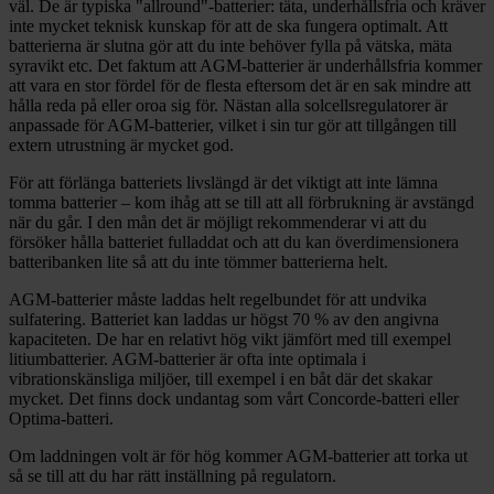
väl. De är typiska "allround"-batterier: täta, underhållsfria och kräver
inte mycket teknisk kunskap för att de ska fungera optimalt. Att
batterierna är slutna gör att du inte behöver fylla på vätska, mäta
syravikt etc. Det faktum att AGM-batterier är underhållsfria kommer
att vara en stor fördel för de flesta eftersom det är en sak mindre att
hålla reda på eller oroa sig för. Nästan alla solcellsregulatorer är
anpassade för AGM-batterier, vilket i sin tur gör att tillgången till
extern utrustning är mycket god.
För att förlänga batteriets livslängd är det viktigt att inte lämna
tomma batterier – kom ihåg att se till att all förbrukning är avstängd
när du går. I den mån det är möjligt rekommenderar vi att du
försöker hålla batteriet fulladdat och att du kan överdimensionera
batteribanken lite så att du inte tömmer batterierna helt.
AGM-batterier måste laddas helt regelbundet för att undvika
sulfatering. Batteriet kan laddas ur högst 70 % av den angivna
kapaciteten. De har en relativt hög vikt jämfört med till exempel
litiumbatterier. AGM-batterier är ofta inte optimala i
vibrationskänsliga miljöer, till exempel i en båt där det skakar
mycket. Det finns dock undantag som vårt Concorde-batteri eller
Optima-batteri.
Om laddningen volt är för hög kommer AGM-batterier att torka ut
så se till att du har rätt inställning på regulatorn.