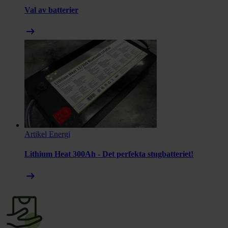
Val av batterier
arrow_right_alt
Artikel
Energi
Lithium Heat 300Ah - Det perfekta stugbatteriet!
arrow_right_alt