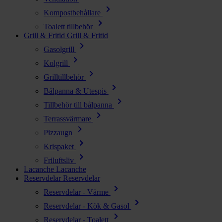
chevron_right
Kompostbehållare
chevron_right
Toalett tillbehör
Grill & Fritid
Grill & Fritid
chevron_right
Gasolgrill
chevron_right
Kolgrill
chevron_right
Grilltillbehör
chevron_right
Bålpanna & Utespis
chevron_right
Tillbehör till bålpanna
chevron_right
Terrassvärmare
chevron_right
Pizzaugn
chevron_right
Krispaket
chevron_right
Friluftsliv
Lacanche
Lacanche
Reservdelar
Reservdelar
chevron_right
Reservdelar - Värme
chevron_right
Reservdelar - Kök & Gasol
chevron_right
Reservdelar - Toalett