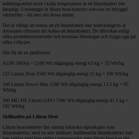
laddningsström även i kalla temperaturer är ett litiumbatteri inte
lämpligt. Undantaget är litium heat-batterier som har en inbyggd
värmefilm – läs mer om dessa nedan.
Det är viktigt att notera att ett litiumbatteri inte nödvändigtvis är
detsamma eftersom det kallas ett litiumbatteri. De tillverkas enligt
olika produktionsmetoder och kemiska föreningar och byggs upp på
olika celltyper.
Här får du en jämförelse:
AGM 260Ah = 2180 Wh tillgänglig energi 63 kg = 35 Wh/kg
125 Litium Heat 1500 Wh tillgänglig energi 15 kg = 100 Wh/kg
100 Litium Power Max 1280 Wh tillgänglig energi 13,5 kg = 95
Wh/kg
300 MG HE Litium (24V) 7500 Wh tillgänglig energi 41,5 kg =
182 Wh/kg
Skillnaden på Litium Heat
Litium heat-batterier har samma tekniska egenskaper som
litiumbatterier, med en stor skillnad: traditionella litiumbatterier kan
inte laddas med hög ström i minusgrader, men litium heat kan det.