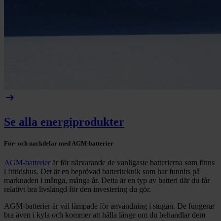
arrow_right_alt
Se alla energiprodukter
För- och nackdelar med AGM-batterier
AGM-batterier
är för närvarande de vanligaste batterierna som finns
i fritidshus. Det är en beprövad batteriteknik som har funnits på
marknaden i många, många år. Detta är en typ av batteri där du får
relativt bra livslängd för den investering du gör.
AGM-batterier är väl lämpade för användning i stugan. De fungerar
bra även i kyla och kommer att hålla länge om du behandlar dem