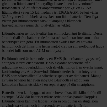
gör att ett litiumbatteri är betydligt lättare än ett konventionellt
fritidsbatteri. Så du får fler amperetimmar per kg: ett 125Ah
litiumbatteri väger 15 kg, medan vårt 136Ah AGM-batteri väger
32,5 kg, mer än dubbelt så mycket som litiumbatteriet. Den låga
vikten gör litiumbatterier särskilt lämpliga i båtar och
husvagnar/husvagnar där totalvikten är viktig.
Litiumbatterier av god kvalitet har en mycket lång livslängd. Dessa
är underhållsfria batterier: de är täta och sulfaterar inte som andra
batterityper kan göra. Ett litiumbatteri skadas inte av att vara
halvfullt och det finns inte heller något krav på att regelbundet ladda
batteriet fullt som med AGM och bly/syra.
Ett litiumbatteri är beroende av ett BMS (batterihanteringssystem),
antingen internt eller externt. BMS skyddar batterierna från
urladdning och överladdning och skyddar miljön från överhettning,
kortslutning etc. Alla Sunwinds litiumbatterier har ett integrerat
BMS som säkerställer alla säkerhetsaspekter av ditt batteri. Många
av våra batterier har även inbyggd Bluetooth så att du kan
kontrollera batteriets skick i en separat app på din smartphone.
Batteribanken kan byggas ut om behovet ökar, till skillnad från till
exempel AGM där batterier måste seriekopplas/parallellkopplas.
Litiumbatterier kan inte laddas i kyla så om du har en stuga som
används på vintern och är beroende av att batteriet får full