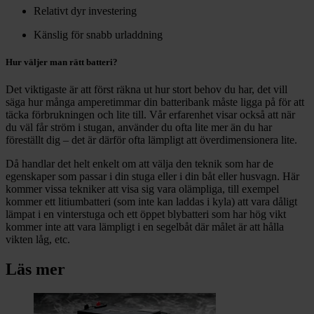
Relativt dyr investering
Känslig för snabb urladdning
Hur väljer man rätt batteri?
Det viktigaste är att först räkna ut hur stort behov du har, det vill
säga hur många amperetimmar din batteribank måste ligga på för att
täcka förbrukningen och lite till. Vår erfarenhet visar också att när
du väl får ström i stugan, använder du ofta lite mer än du har
föreställt dig – det är därför ofta lämpligt att överdimensionera lite.
Då handlar det helt enkelt om att välja den teknik som har de
egenskaper som passar i din stuga eller i din båt eller husvagn. Här
kommer vissa tekniker att visa sig vara olämpliga, till exempel
kommer ett litiumbatteri (som inte kan laddas i kyla) att vara dåligt
lämpat i en vinterstuga och ett öppet blybatteri som har hög vikt
kommer inte att vara lämpligt i en segelbåt där målet är att hålla
vikten låg, etc.
Läs mer