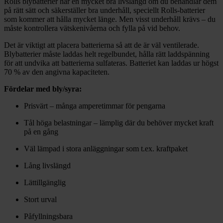
Rolls blybatterier har en mycket bra livslängd om du behandlar dem
på rätt sätt och säkerställer bra underhåll, speciellt Rolls-batterier
som kommer att hålla mycket länge. Men visst underhåll krävs – du
måste kontrollera vätskenivåerna och fylla på vid behov.
Det är viktigt att placera batterierna så att de är väl ventilerade.
Blybatterier måste laddas helt regelbundet, hålla rätt laddspänning
för att undvika att batterierna sulfateras. Batteriet kan laddas ur högst
70 % av den angivna kapaciteten.
Fördelar med bly/syra:
Prisvärt – många amperetimmar för pengarna
Tål höga belastningar – lämplig där du behöver mycket kraft
på en gång
Väl lämpad i stora anläggningar som t.ex. kraftpaket
Lång livslängd
Lättillgänglig
Stort urval
Påfyllningsbara