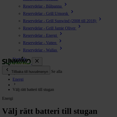
chevron_right
Reservdelar - Bålpanna
chevron_right
Reservdelar - Grill Urnorsk
chevron_right
Reservdelar - Grill Sunwind (2008 till 2018)
chevron_right
Reservdelar - Grill Jamie Oliver
chevron_right
Reservdelar - Energi
chevron_right
Reservdelar - Vatten
chevron_right
Reservdelar - Wallas
Startsida
close
chevron_left
Enjoy
Se alla
Tillbaka till huvudmenyn
Energi
chevron_right
Energi
Välj rätt batteri till stugan
chevron_right
Kök & Gasol
Energi
chevron_right
Värme
chevron_right
Välj rätt batteri till stugan
Vatten