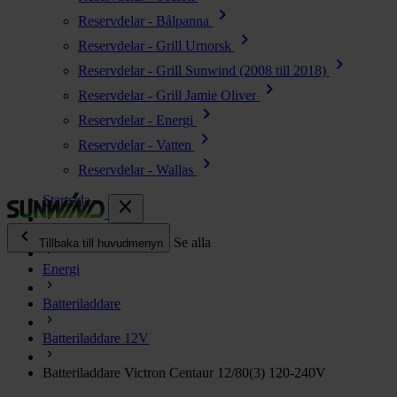
chevron_right
Reservdelar - Bålpanna
chevron_right
Reservdelar - Grill Urnorsk
chevron_right
Reservdelar - Grill Sunwind (2008 till 2018)
chevron_right
Reservdelar - Grill Jamie Oliver
chevron_right
Reservdelar - Energi
chevron_right
Reservdelar - Vatten
chevron_right
Reservdelar - Wallas
Startsida
close
chevron_left
Alla produkter
Se alla
Tillbaka till huvudmenyn
Energi
chevron_right
Energi
Batteriladdare
chevron_right
Kök & Gasol
chevron_right
Batteriladdare 12V
Värme
chevron_right
Batteriladdare Victron Centaur 12/80(3) 120-240V
Vatten