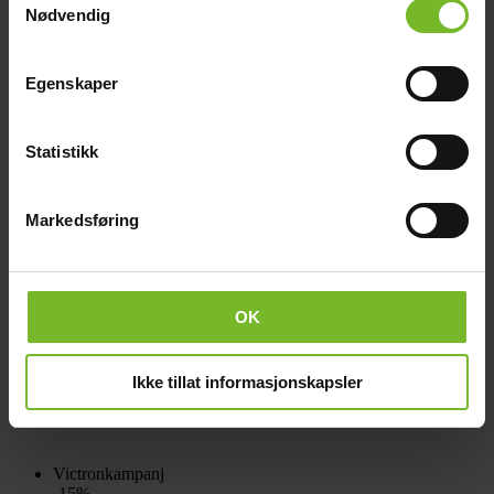
Nødvendig
Victronkampanj
-15%
Egenskaper
Statistikk
Markedsføring
OK
Victron MEGA-säkring 100A/32V (1 st)
Ikke tillat informasjonskapsler
67,-
Tidigare pris:
79,-
Victronkampanj
-15%