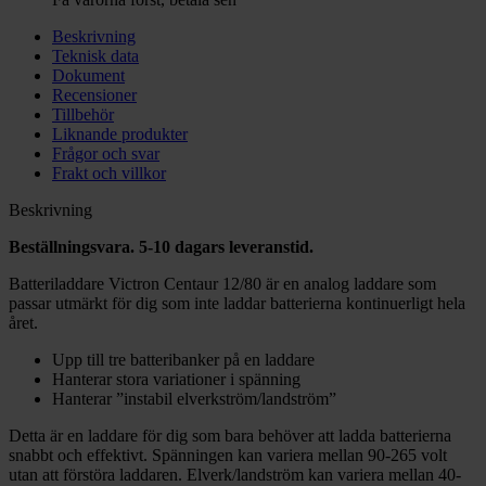
Beskrivning
Teknisk data
Dokument
Recensioner
Tillbehör
Liknande produkter
Frågor och svar
Frakt och villkor
Beskrivning
Beställningsvara. 5-10 dagars leveranstid.
Batteriladdare Victron Centaur 12/80 är en analog laddare som
passar utmärkt för dig som inte laddar batterierna kontinuerligt hela
året.
Upp till tre batteribanker på en laddare
Hanterar stora variationer i spänning
Hanterar ”instabil elverkström/landström”
Detta är en laddare för dig som bara behöver att ladda batterierna
snabbt och effektivt. Spänningen kan variera mellan 90-265 volt
utan att förstöra laddaren. Elverk/landström kan variera mellan 40-