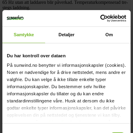
65 Hz utan att laddaren blir påverkad. Temperaturkompenserad tre-
stegs laddning.
Tillverkarens art.nr: CCH012080000
Teknisk data
Höjd (cm):
51,4
Samtykke
Detaljer
Om
Djup (cm):
12,3
Vikt (kg):
12
Spänning Nominell:
12V
Antal laddutgångar:
3
Du har kontroll over dataen
Bluetooth:
Nej
På sunwind.no benytter vi informasjonskapsler (cookies).
Strömförsörjningsläge:
Nej
Programmerbar:
Ja
Noen er nødvendige for å drive nettstedet, mens andre er
Varumärke:
Victron Energy
valgfrie. Du kan velge å ikke tillate enkelte typer
Victron art.nr:
CCH012080000
informasjonskapsler. Du bestemmer selv hvilke
Paketets dimensioner
Bredd (cm):
24
informasjonskapsler du tillater og du kan endre
Höjd (cm):
64
standardinnstillingene våre. Husk at dersom du ikke
Längd (cm):
35
godtar enkelte typer informasjonskapsler, kan det påvirke
Vikt (kg):
10,8
Dokument
opplevelsen din på nettstedet og tjenestene vi kan tilby.
picture_as_pdf
Les mer om vår
cookiepolicy
her. Les mer om våre
192080_bruksanvisning_all.pdf
Recensioner
rutiner for
personvern
her.
Samtykkevalg
Tillbehör