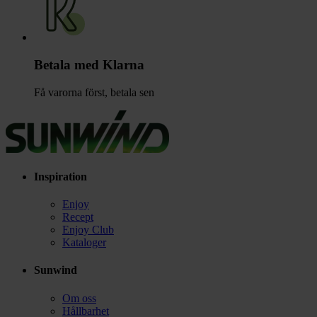
Betala med Klarna
Få varorna först, betala sen
Inspiration
Enjoy
Recept
Enjoy Club
Kataloger
Sunwind
Om oss
Hållbarhet