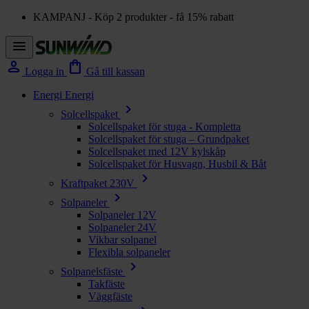
KAMPANJ - Köp 2 produkter - få 15% rabatt
menu
person
shopping_bag
Logga in
Gå till kassan
Energi
Energi
chevron_right
Solcellspaket
Solcellspaket för stuga - Kompletta
Solcellspaket för stuga – Grundpaket
Solcellspaket med 12V kylskåp
Solcellspaket för Husvagn, Husbil & Båt
chevron_right
Kraftpaket 230V
chevron_right
Solpaneler
Solpaneler 12V
Solpaneler 24V
Vikbar solpanel
Flexibla solpaneler
chevron_right
Solpanelsfäste
Takfäste
Väggfäste