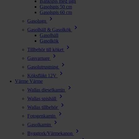
Bänkspis med ugn
Gasolspis 50 cm
Gasolspis 60 cm
chevron_right
Gasolugn
chevron_right
Gasolhäll & Gasolkök
Gasolhäll
Gasolkök
chevron_right
Tillbehör till köket
chevron_right
Gasvarnare
chevron_right
Gasolutrustning
chevron_right
Köksfläkt 12V
Värme
Värme
chevron_right
Wallas dieselkamin
chevron_right
Wallas spishäll
chevron_right
Wallas tillbehör
chevron_right
Fotogenkamin
chevron_right
Gasolkamin
chevron_right
Byggtork/Värmekanon