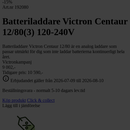
chevron_right
-15%
Toalett
Art.nr 192080
chevron_right
Grill & Fritid
Lacanche
Batteriladdare Victron Centaur
chevron_right
Reservdelar
12/80(3) 120-240V
Batteriladdare Victron Centaur 12/80 är en analog laddare som
passar utmärkt för dig som inte laddar batterierna kontinuerligt hela
året.
Victronkampanj
9 002,-
Tidigare pris:
10 590,-
info
Erbjudandet gäller från 2026-07-09 till 2026-08-10
Beställningsvara - normalt 5-10 dagars lev.tid
Köp produkt
Click & collect
Lägg till i jämförelse