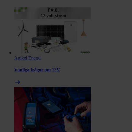
Artikel
Energi
Vanliga frågor om 12V
arrow_right_alt