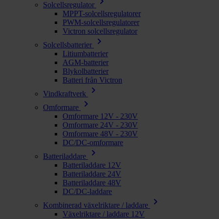
chevron_right
Solcellsregulator
MPPT-solcellsregulatorer
PWM-solcellsregulatorer
Victron solcellsregulator
chevron_right
Solcellsbatterier
Litiumbatterier
AGM-batterier
Blykolbatterier
Batteri från Victron
chevron_right
Vindkraftverk
chevron_right
Omformare
Omformare 12V - 230V
Omformare 24V - 230V
Omformare 48V - 230V
DC/DC-omformare
chevron_right
Batteriladdare
Batteriladdare 12V
Batteriladdare 24V
Batteriladdare 48V
DC/DC-laddare
chevron_right
Kombinerad växelriktare / laddare
Växelriktare / laddare 12V