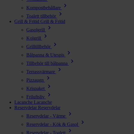
chevron_right
Kompostbehållare
chevron_right
Toalett tillbehör
Grill & Fritid
Grill & Fritid
chevron_right
Gasolgrill
chevron_right
Kolgrill
chevron_right
Grilltillbehör
chevron_right
Bålpanna & Utespis
chevron_right
Tillbehör till bålpanna
chevron_right
Terrassvärmare
chevron_right
Pizzaugn
chevron_right
Krispaket
chevron_right
Friluftsliv
Lacanche
Lacanche
Reservdelar
Reservdelar
chevron_right
Reservdelar - Värme
chevron_right
Reservdelar - Kök & Gasol
chevron_right
Reservdelar - Toalett