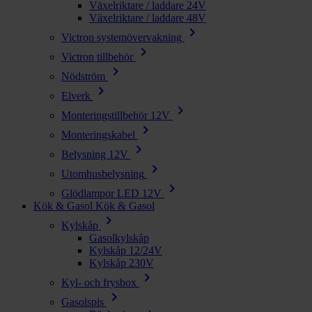
Växelriktare / laddare 24V
Växelriktare / laddare 48V
chevron_right
Victron systemövervakning
chevron_right
Victron tillbehör
chevron_right
Nödström
chevron_right
Elverk
chevron_right
Monteringstillbehör 12V
chevron_right
Monteringskabel
chevron_right
Belysning 12V
chevron_right
Utomhusbelysning
chevron_right
Glödlampor LED 12V
Kök & Gasol
Kök & Gasol
chevron_right
Kylskåp
Gasolkylskåp
Kylskåp 12/24V
Kylskåp 230V
chevron_right
Kyl- och frysbox
chevron_right
Gasolspis