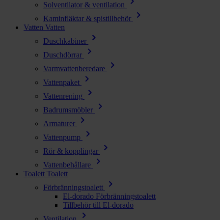
chevron_right
Solventilator & ventilation
chevron_right
Kaminfläktar & spistillbehör
Vatten
Vatten
chevron_right
Duschkabiner
chevron_right
Duschdörrar
chevron_right
Varmvattenberedare
chevron_right
Vattenpaket
chevron_right
Vattenrening
chevron_right
Badrumsmöbler
chevron_right
Armaturer
chevron_right
Vattenpump
chevron_right
Rör & kopplingar
chevron_right
Vattenbehållare
Toalett
Toalett
chevron_right
Förbränningstoalett
El-dorado Förbränningstoalett
Tillbehör till El-dorado
chevron_right
Ventilation