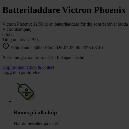
chevron_right
Toalett
Batteriladdare Victron Phoenix
chevron_right
Grill & Fritid
Lacanche
chevron_right
Victron Phoenix 12/50 är en batteriladdare för dig som behöver ladda ba
Reservdelar
Victronkampanj
6 622,-
Tidigare pris:
7 790,-
info
Erbjudandet gäller från 2026-07-09 till 2026-08-10
Beställningsvara - normalt 5-10 dagars lev.tid
Köp produkt
Click & collect
Lägg till i jämförelse
Bonus på alla köp
När du beställer på nätet