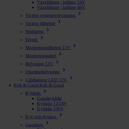
Växelriktare / laddare 24V
Växelriktare / laddare 48V
chevron_right
Victron systemövervakning
chevron_right
Victron tillbehör
chevron_right
Nödström
chevron_right
Elverk
chevron_right
Monteringstillbehör 12V
chevron_right
Monteringskabel
chevron_right
Belysning 12V
chevron_right
Utomhusbelysning
chevron_right
Glödlampor LED 12V
Kök & Gasol
Kök & Gasol
chevron_right
Kylskåp
Gasolkylskåp
Kylskåp 12/24V
Kylskåp 230V
chevron_right
Kyl- och frysbox
chevron_right
Gasolspis