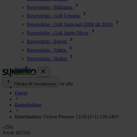
chevron_right
Reservdelar - Bålpanna
chevron_right
Reservdelar - Grill Urnorsk
chevron_right
Reservdelar - Grill Sunwind (2008 till 2018)
chevron_right
Reservdelar - Grill Jamie Oliver
chevron_right
Reservdelar - Energi
chevron_right
Reservdelar - Vatten
chevron_right
Reservdelar - Wallas
Startsida
close
chevron_left
Alla produkter
Se alla
Tillbaka till huvudmenyn
Energi
chevron_right
Energi
Batteriladdare
chevron_right
Kök & Gasol
chevron_right
Batteriladdare Victron Phoenix 12/50 (2+1) 120-240V
Värme
chevron_right
-15%
Vatten
Art.nr 185550