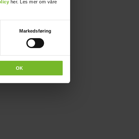
licy
her. Les mer om våre
Markedsføring
OK