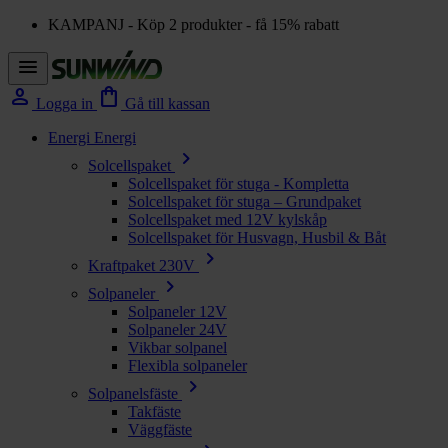
KAMPANJ - Köp 2 produkter - få 15% rabatt
menu
person
shopping_bag
Logga in
Gå till kassan
Energi
Energi
chevron_right
Solcellspaket
Solcellspaket för stuga - Kompletta
Solcellspaket för stuga – Grundpaket
Solcellspaket med 12V kylskåp
Solcellspaket för Husvagn, Husbil & Båt
chevron_right
Kraftpaket 230V
chevron_right
Solpaneler
Solpaneler 12V
Solpaneler 24V
Vikbar solpanel
Flexibla solpaneler
chevron_right
Solpanelsfäste
Takfäste
Väggfäste