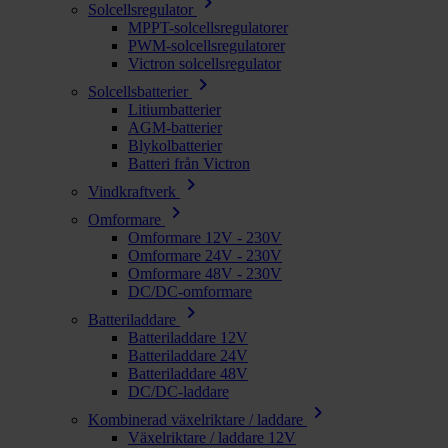
chevron_right
Solcellsregulator
MPPT-solcellsregulatorer
PWM-solcellsregulatorer
Victron solcellsregulator
chevron_right
Solcellsbatterier
Litiumbatterier
AGM-batterier
Blykolbatterier
Batteri från Victron
chevron_right
Vindkraftverk
chevron_right
Omformare
Omformare 12V - 230V
Omformare 24V - 230V
Omformare 48V - 230V
DC/DC-omformare
chevron_right
Batteriladdare
Batteriladdare 12V
Batteriladdare 24V
Batteriladdare 48V
DC/DC-laddare
chevron_right
Kombinerad växelriktare / laddare
Växelriktare / laddare 12V