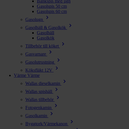
Bänkspis med ugn
Gasolspis 50 cm
Gasolspis 60 cm
chevron_right
Gasolugn
chevron_right
Gasolhäll & Gasolkök
Gasolhäll
Gasolkök
chevron_right
Tillbehör till köket
chevron_right
Gasvarnare
chevron_right
Gasolutrustning
chevron_right
Köksfläkt 12V
Värme
Värme
chevron_right
Wallas dieselkamin
chevron_right
Wallas spishäll
chevron_right
Wallas tillbehör
chevron_right
Fotogenkamin
chevron_right
Gasolkamin
chevron_right
Byggtork/Värmekanon