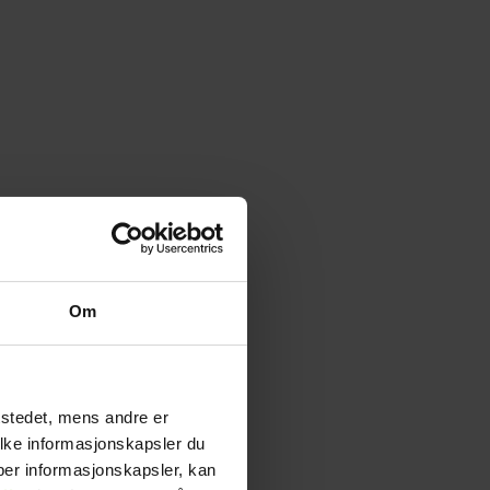
Om
tstedet, mens andre er
ilke informasjonskapsler du
yper informasjonskapsler, kan