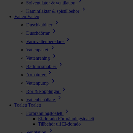
chevron_right
Solventilator & ventilation
chevron_right
Kaminfläktar & spistillbehör
Vatten
Vatten
chevron_right
Duschkabiner
chevron_right
Duschdörrar
chevron_right
Varmvattenberedare
chevron_right
Vattenpaket
chevron_right
Vattenrening
chevron_right
Badrumsmöbler
chevron_right
Armaturer
chevron_right
Vattenpump
chevron_right
Rör & kopplingar
chevron_right
Vattenbehållare
Toalett
Toalett
chevron_right
Förbränningstoalett
El-dorado Förbränningstoalett
Tillbehör till El-dorado
chevron_right
Ventilation