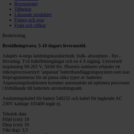
Recensioner
Tillbehör
Liknande produkter
Frågor och svar
Frakt och villkor
Beskrivning
Beställningsvara. 5-10 dagars leveranstid.
Adaptiv 4-stegs laddningskarakteristik: bulk- absorption - flyt -
förvaring. Två fulleffektutgångar och en 4 A utgång. Universell
inspänning 90-265 V, 50/60 Hz. Phoenix-laddaren erbjuder ett
mikroprocessorstyrt ‘anpassat’ batterihandläggningssystem som kan
förprogrammeras för att passa olika typer av batterier.
Anpassningsfunktionen kommer automatiskt att optimera processen
i förhållande till batteriets användningssätt.
Anslutningskabel för batteri 540232 och kabel för ingående AC
230V kablage 103400 ingår ej.
Teknisk data
Höjd (cm):
18
Djup (cm):
10
Vikt (kg):
3,5