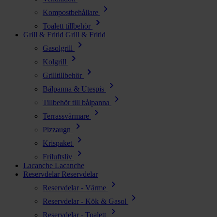
chevron_right
Kompostbehållare
chevron_right
Toalett tillbehör
Grill & Fritid
Grill & Fritid
chevron_right
Gasolgrill
chevron_right
Kolgrill
chevron_right
Grilltillbehör
chevron_right
Bålpanna & Utespis
chevron_right
Tillbehör till bålpanna
chevron_right
Terrassvärmare
chevron_right
Pizzaugn
chevron_right
Krispaket
chevron_right
Friluftsliv
Lacanche
Lacanche
Reservdelar
Reservdelar
chevron_right
Reservdelar - Värme
chevron_right
Reservdelar - Kök & Gasol
chevron_right
Reservdelar - Toalett