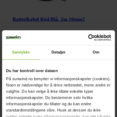
Batterikabel Röd/Blå, 2m 16mm2
459,-
Köp fler få 15%
Samtykke
Detaljer
Om
Du har kontroll over dataen
På sunwind.no benytter vi informasjonskapsler (cookies).
Noen er nødvendige for å drive nettstedet, mens andre er
valgfrie. Du kan velge å ikke tillate enkelte typer
informasjonskapsler. Du bestemmer selv hvilke
informasjonskapsler du tillater og du kan endre
standardinnstillingene våre. Husk at dersom du ikke
Batterikabel 2m 2x10mm
godtar enkelte typer informasjonskapsler, kan det påvirke