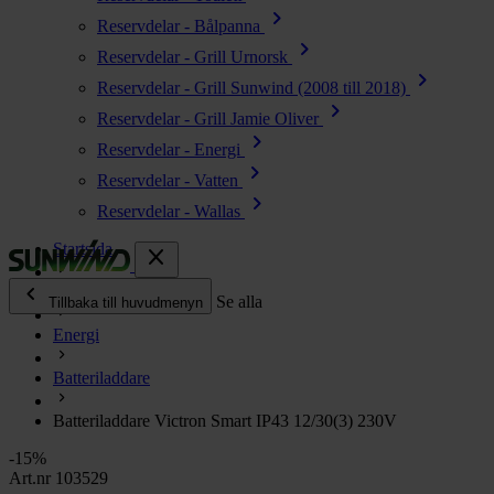
chevron_right
Reservdelar - Bålpanna
chevron_right
Reservdelar - Grill Urnorsk
chevron_right
Reservdelar - Grill Sunwind (2008 till 2018)
chevron_right
Reservdelar - Grill Jamie Oliver
chevron_right
Reservdelar - Energi
chevron_right
Reservdelar - Vatten
chevron_right
Reservdelar - Wallas
Startsida
close
chevron_left
Alla produkter
Se alla
Tillbaka till huvudmenyn
Energi
chevron_right
Energi
Batteriladdare
chevron_right
Kök & Gasol
chevron_right
Batteriladdare Victron Smart IP43 12/30(3) 230V
Värme
chevron_right
-15%
Vatten
Art.nr 103529