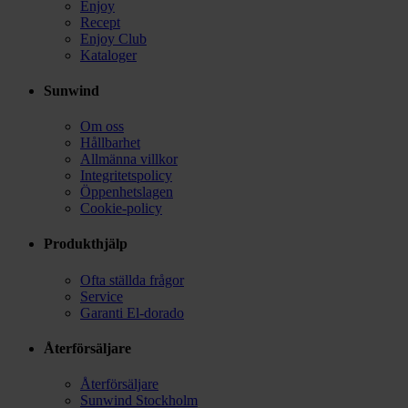
Enjoy
Recept
Enjoy Club
Kataloger
Sunwind
Om oss
Hållbarhet
Allmänna villkor
Integritetspolicy
Öppenhetslagen
Cookie-policy
Produkthjälp
Ofta ställda frågor
Service
Garanti El-dorado
Återförsäljare
Återförsäljare
Sunwind Stockholm