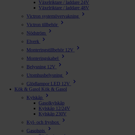
Växelriktare / laddare 24V
Växelriktare / laddare 48V
chevron_right
Victron systemövervakning
chevron_right
Victron tillbehör
chevron_right
Nödström
chevron_right
Elverk
chevron_right
Monteringstillbehör 12V
chevron_right
Monteringskabel
chevron_right
Belysning 12V
chevron_right
Utomhusbelysning
chevron_right
Glödlampor LED 12V
Kök & Gasol
Kök & Gasol
chevron_right
Kylskåp
Gasolkylskåp
Kylskåp 12/24V
Kylskåp 230V
chevron_right
Kyl- och frysbox
chevron_right
Gasolspis