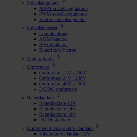
chevron_right
Solcellsregulator
MPPT-solcellsregulatorer
PWM-solcellsregulatorer
Victron solcellsregulator
chevron_right
Solcellsbatterier
Litiumbatterier
AGM-batterier
Blykolbatterier
Batteri från Victron
chevron_right
Vindkraftverk
chevron_right
Omformare
Omformare 12V - 230V
Omformare 24V - 230V
Omformare 48V - 230V
DC/DC-omformare
chevron_right
Batteriladdare
Batteriladdare 12V
Batteriladdare 24V
Batteriladdare 48V
DC/DC-laddare
chevron_right
Kombinerad växelriktare / laddare
Växelriktare / laddare 12V