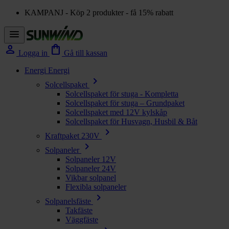
KAMPANJ - Köp 2 produkter - få 15% rabatt
menu
person
shopping_bag
Logga in
Gå till kassan
Energi
Energi
chevron_right
Solcellspaket
Solcellspaket för stuga - Kompletta
Solcellspaket för stuga – Grundpaket
Solcellspaket med 12V kylskåp
Solcellspaket för Husvagn, Husbil & Båt
chevron_right
Kraftpaket 230V
chevron_right
Solpaneler
Solpaneler 12V
Solpaneler 24V
Vikbar solpanel
Flexibla solpaneler
chevron_right
Solpanelsfäste
Takfäste
Väggfäste