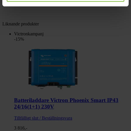
Tidigare pris:
179,-
Liknande produkter
Victronkampanj
-15%
Batteriladdare Victron Phoenix Smart IP43
24/16(1+1) 230V
Tillfälligt slut / Beställningsvara
3 816,-