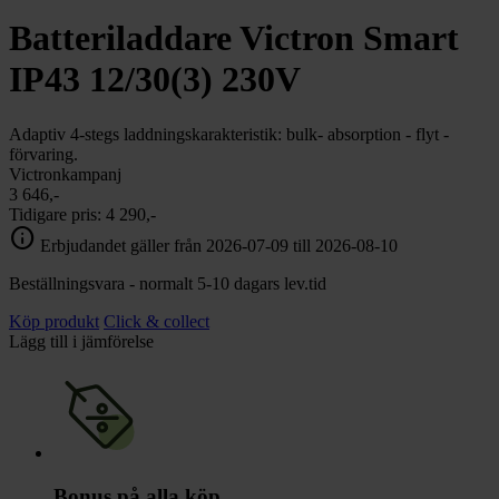
chevron_right
Toalett
Batteriladdare Victron Smart
chevron_right
Grill & Fritid
Lacanche
IP43 12/30(3) 230V
chevron_right
Reservdelar
Adaptiv 4-stegs laddningskarakteristik: bulk- absorption - flyt -
förvaring.
Victronkampanj
3 646,-
Tidigare pris:
4 290,-
info
Erbjudandet gäller från 2026-07-09 till 2026-08-10
Beställningsvara - normalt 5-10 dagars lev.tid
Köp produkt
Click & collect
Lägg till i jämförelse
Bonus på alla köp