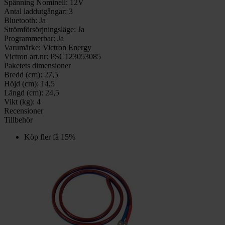
Spänning Nominell:
12V
Antal laddutgångar:
3
Bluetooth:
Ja
Strömförsörjningsläge:
Ja
Programmerbar:
Ja
Varumärke:
Victron Energy
Victron art.nr:
PSC123053085
Paketets dimensioner
Bredd (cm):
27,5
Höjd (cm):
14,5
Längd (cm):
24,5
Vikt (kg):
4
Recensioner
Tillbehör
Köp fler få 15%