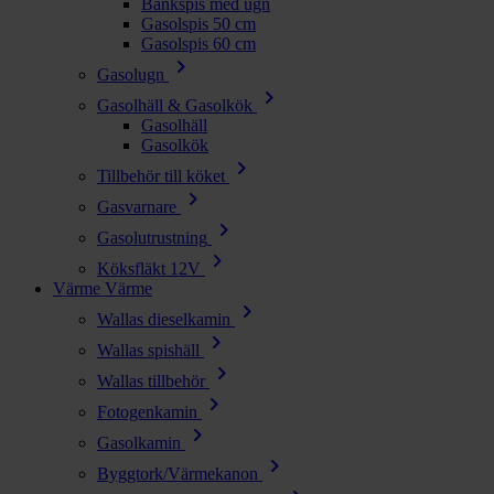
Bänkspis med ugn
Gasolspis 50 cm
Gasolspis 60 cm
chevron_right
Gasolugn
chevron_right
Gasolhäll & Gasolkök
Gasolhäll
Gasolkök
chevron_right
Tillbehör till köket
chevron_right
Gasvarnare
chevron_right
Gasolutrustning
chevron_right
Köksfläkt 12V
Värme
Värme
chevron_right
Wallas dieselkamin
chevron_right
Wallas spishäll
chevron_right
Wallas tillbehör
chevron_right
Fotogenkamin
chevron_right
Gasolkamin
chevron_right
Byggtork/Värmekanon