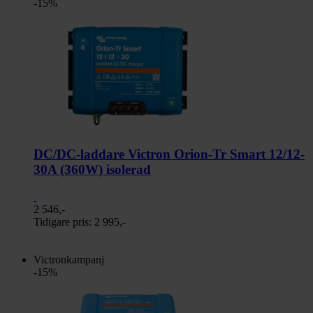
-15%
DC/DC-laddare Victron Orion-Tr Smart 12/12-
30A (360W) isolerad
2 546,-
Tidigare pris:
2 995,-
Victronkampanj
-15%