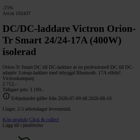
chevron_right
Toalett
-15%
chevron_right
Grill & Fritid
Art.nr 192437
Lacanche
chevron_right
DC/DC-laddare Victron Orion-
Reservdelar
Tr Smart 24/24-17A (400W)
isolerad
Orion-Tr Smart DC till DC-laddare är en professionell DC till DC-
adaptiv 3-stegs-laddare med inbyggd Bluetooth. 17A effekt!
Victronkampanj
2 712,-
Tidigare pris:
3 190,-
info
Erbjudandet gäller från 2026-07-09 till 2026-08-10
I lager. 2-5 arbetsdagar leveranstid.
Köp produkt
Click & collect
Lägg till i jämförelse