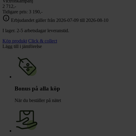
Victronkampanj
2 712,-
Tidigare pris:
3 190,-
info
Erbjudandet gäller från 2026-07-09 till 2026-08-10
I lager. 2-5 arbetsdagar leveranstid.
Köp produkt
Click & collect
Lägg till i jämförelse
Bonus på alla köp
När du beställer på nätet