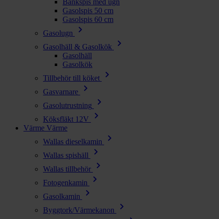
Bänkspis med ugn
Gasolspis 50 cm
Gasolspis 60 cm
chevron_right
Gasolugn
chevron_right
Gasolhäll & Gasolkök
Gasolhäll
Gasolkök
chevron_right
Tillbehör till köket
chevron_right
Gasvarnare
chevron_right
Gasolutrustning
chevron_right
Köksfläkt 12V
Värme
Värme
chevron_right
Wallas dieselkamin
chevron_right
Wallas spishäll
chevron_right
Wallas tillbehör
chevron_right
Fotogenkamin
chevron_right
Gasolkamin
chevron_right
Byggtork/Värmekanon