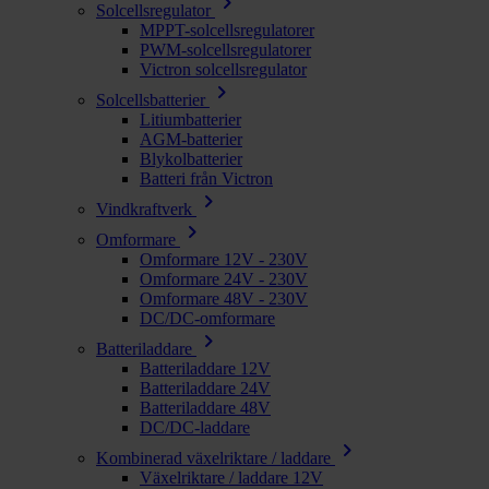
chevron_right
Solcellsregulator
MPPT-solcellsregulatorer
PWM-solcellsregulatorer
Victron solcellsregulator
chevron_right
Solcellsbatterier
Litiumbatterier
AGM-batterier
Blykolbatterier
Batteri från Victron
chevron_right
Vindkraftverk
chevron_right
Omformare
Omformare 12V - 230V
Omformare 24V - 230V
Omformare 48V - 230V
DC/DC-omformare
chevron_right
Batteriladdare
Batteriladdare 12V
Batteriladdare 24V
Batteriladdare 48V
DC/DC-laddare
chevron_right
Kombinerad växelriktare / laddare
Växelriktare / laddare 12V