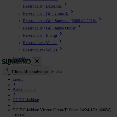
chevron_right
Reservdelar - Bålpanna
chevron_right
Reservdelar - Grill Urnorsk
chevron_right
Reservdelar - Grill Sunwind (2008 till 2018)
chevron_right
Reservdelar - Grill Jamie Oliver
chevron_right
Reservdelar - Energi
chevron_right
Reservdelar - Vatten
chevron_right
Reservdelar - Wallas
Startsida
close
chevron_left
Alla produkter
Se alla
Tillbaka till huvudmenyn
Energi
chevron_right
Energi
Batteriladdare
chevron_right
Kök & Gasol
chevron_right
DC/DC-laddare
Värme
chevron_right
DC/DC-laddare Victron Orion-Tr Smart 24/24-17A (400W)
Vatten
isolerad