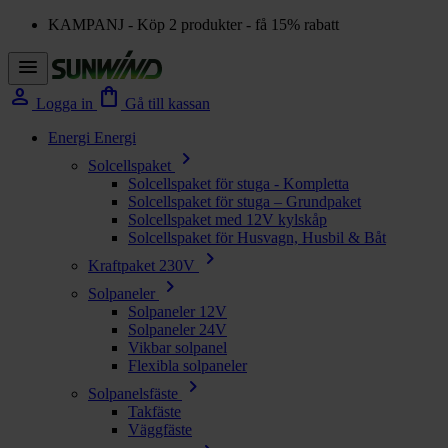
KAMPANJ - Köp 2 produkter - få 15% rabatt
menu
person
shopping_bag
Logga in
Gå till kassan
Energi
Energi
chevron_right
Solcellspaket
Solcellspaket för stuga - Kompletta
Solcellspaket för stuga – Grundpaket
Solcellspaket med 12V kylskåp
Solcellspaket för Husvagn, Husbil & Båt
chevron_right
Kraftpaket 230V
chevron_right
Solpaneler
Solpaneler 12V
Solpaneler 24V
Vikbar solpanel
Flexibla solpaneler
chevron_right
Solpanelsfäste
Takfäste
Väggfäste