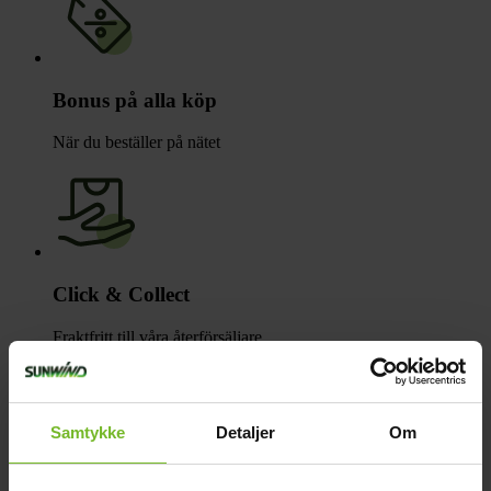
Bonus på alla köp
När du beställer på nätet
Click & Collect
Fraktfritt till våra återförsäljare
Samtykke
Detaljer
Om
Betala med Klarna