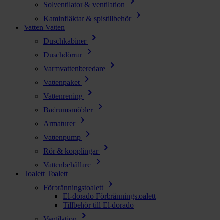
chevron_right
Solventilator & ventilation
chevron_right
Kaminfläktar & spistillbehör
Vatten
Vatten
chevron_right
Duschkabiner
chevron_right
Duschdörrar
chevron_right
Varmvattenberedare
chevron_right
Vattenpaket
chevron_right
Vattenrening
chevron_right
Badrumsmöbler
chevron_right
Armaturer
chevron_right
Vattenpump
chevron_right
Rör & kopplingar
chevron_right
Vattenbehållare
Toalett
Toalett
chevron_right
Förbränningstoalett
El-dorado Förbränningstoalett
Tillbehör till El-dorado
chevron_right
Ventilation