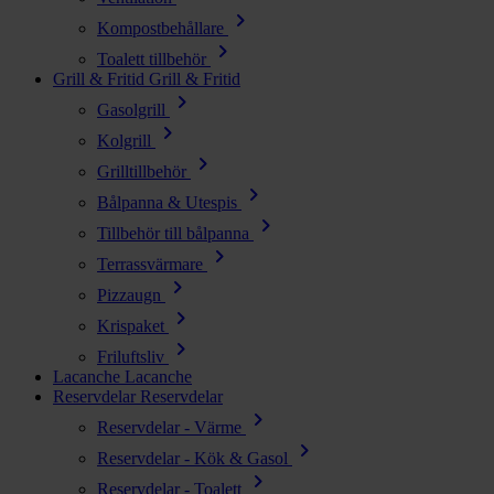
chevron_right
Kompostbehållare
chevron_right
Toalett tillbehör
Grill & Fritid
Grill & Fritid
chevron_right
Gasolgrill
chevron_right
Kolgrill
chevron_right
Grilltillbehör
chevron_right
Bålpanna & Utespis
chevron_right
Tillbehör till bålpanna
chevron_right
Terrassvärmare
chevron_right
Pizzaugn
chevron_right
Krispaket
chevron_right
Friluftsliv
Lacanche
Lacanche
Reservdelar
Reservdelar
chevron_right
Reservdelar - Värme
chevron_right
Reservdelar - Kök & Gasol
chevron_right
Reservdelar - Toalett