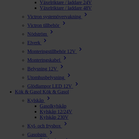
Växelriktare / laddare 24V
Växelriktare / laddare 48V
chevron_right
Victron systemövervakning
chevron_right
Victron tillbehör
chevron_right
Nödström
chevron_right
Elverk
chevron_right
Monteringstillbehör 12V
chevron_right
Monteringskabel
chevron_right
Belysning 12V
chevron_right
Utomhusbelysning
chevron_right
Glödlampor LED 12V
Kök & Gasol
Kök & Gasol
chevron_right
Kylskåp
Gasolkylskåp
Kylskåp 12/24V
Kylskåp 230V
chevron_right
Kyl- och frysbox
chevron_right
Gasolspis