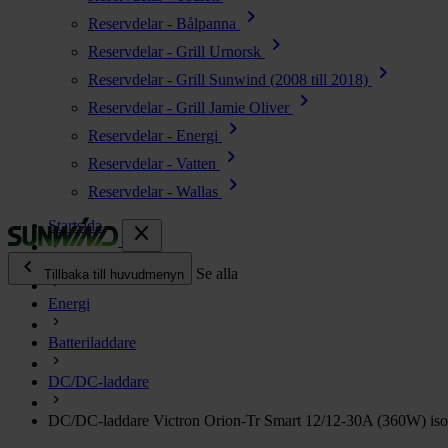
chevron_right
Reservdelar - Bålpanna
chevron_right
Reservdelar - Grill Urnorsk
chevron_right
Reservdelar - Grill Sunwind (2008 till 2018)
chevron_right
Reservdelar - Grill Jamie Oliver
chevron_right
Reservdelar - Energi
chevron_right
Reservdelar - Vatten
chevron_right
Reservdelar - Wallas
Startsida
close
chevron_left
Alla produkter
Se alla
Tillbaka till huvudmenyn
Energi
chevron_right
Energi
Batteriladdare
chevron_right
Kök & Gasol
chevron_right
DC/DC-laddare
Värme
chevron_right
DC/DC-laddare Victron Orion-Tr Smart 12/12-30A (360W) iso
Vatten