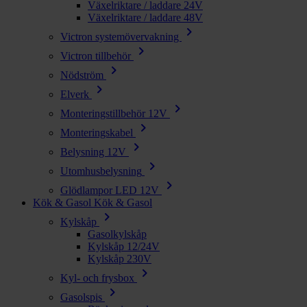
Växelriktare / laddare 24V
Växelriktare / laddare 48V
chevron_right
Victron systemövervakning
chevron_right
Victron tillbehör
chevron_right
Nödström
chevron_right
Elverk
chevron_right
Monteringstillbehör 12V
chevron_right
Monteringskabel
chevron_right
Belysning 12V
chevron_right
Utomhusbelysning
chevron_right
Glödlampor LED 12V
Kök & Gasol
Kök & Gasol
chevron_right
Kylskåp
Gasolkylskåp
Kylskåp 12/24V
Kylskåp 230V
chevron_right
Kyl- och frysbox
chevron_right
Gasolspis