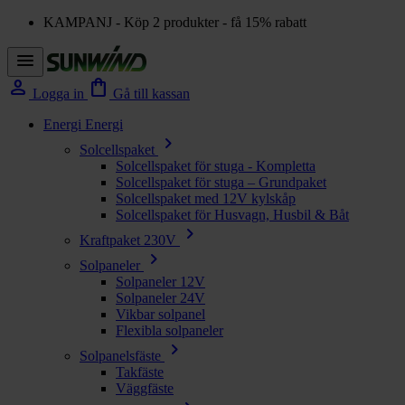
KAMPANJ - Köp 2 produkter - få 15% rabatt
menu
person
shopping_bag
Logga in
Gå till kassan
Energi
Energi
chevron_right
Solcellspaket
Solcellspaket för stuga - Kompletta
Solcellspaket för stuga – Grundpaket
Solcellspaket med 12V kylskåp
Solcellspaket för Husvagn, Husbil & Båt
chevron_right
Kraftpaket 230V
chevron_right
Solpaneler
Solpaneler 12V
Solpaneler 24V
Vikbar solpanel
Flexibla solpaneler
chevron_right
Solpanelsfäste
Takfäste
Väggfäste