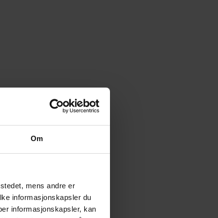
Om
tstedet, mens andre er
ilke informasjonskapsler du
yper informasjonskapsler, kan