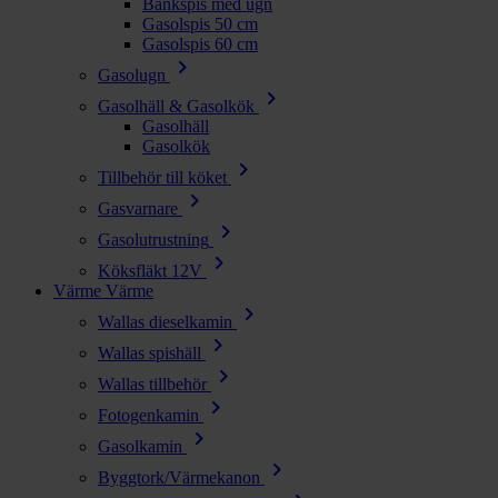
Bänkspis med ugn
Gasolspis 50 cm
Gasolspis 60 cm
chevron_right
Gasolugn
chevron_right
Gasolhäll & Gasolkök
Gasolhäll
Gasolkök
chevron_right
Tillbehör till köket
chevron_right
Gasvarnare
chevron_right
Gasolutrustning
chevron_right
Köksfläkt 12V
Värme
Värme
chevron_right
Wallas dieselkamin
chevron_right
Wallas spishäll
chevron_right
Wallas tillbehör
chevron_right
Fotogenkamin
chevron_right
Gasolkamin
chevron_right
Byggtork/Värmekanon