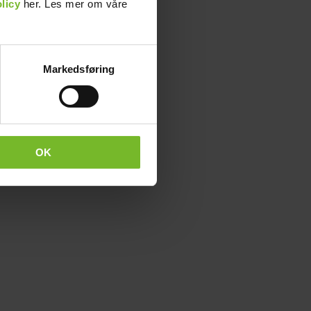
licy
her. Les mer om våre
Markedsføring
OK