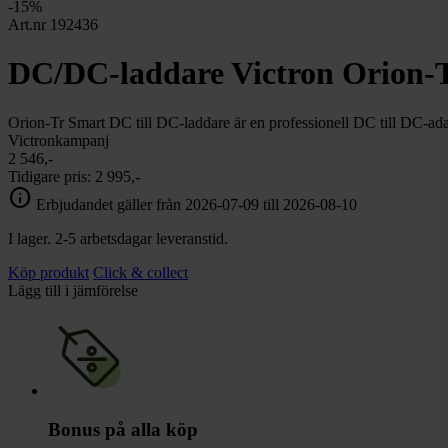
chevron_right
-15%
Toalett
Art.nr 192436
chevron_right
Grill & Fritid
Lacanche
DC/DC-laddare Victron Orion-T
chevron_right
Reservdelar
Orion-Tr Smart DC till DC-laddare är en professionell DC till DC-ad
Victronkampanj
2 546,-
Tidigare pris:
2 995,-
info
Erbjudandet gäller från 2026-07-09 till 2026-08-10
I lager. 2-5 arbetsdagar leveranstid.
Köp produkt
Click & collect
Lägg till i jämförelse
Bonus på alla köp