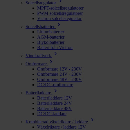
chevron_right
Solcellsregulator
MPPT-solcellsregulatorer
PWM-solcellsregulatorer
Victron solcellsregulator
chevron_right
Solcellsbatterier
Litiumbatterier
AGM-batterier
Blykolbatterier
Batteri från Victron
chevron_right
Vindkraftverk
chevron_right
Omformare
Omformare 12V - 230V
Omformare 24V - 230V
Omformare 48V - 230V
DC/DC-omformare
chevron_right
Batteriladdare
Batteriladdare 12V
Batteriladdare 24V
Batteriladdare 48V
DC/DC-laddare
chevron_right
Kombinerad växelriktare / laddare
Växelriktare / laddare 12V