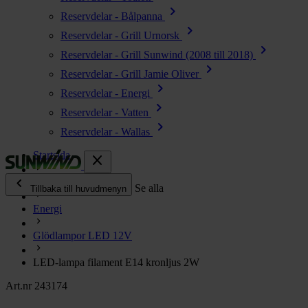
chevron_right
Reservdelar - Bålpanna
chevron_right
Reservdelar - Grill Urnorsk
chevron_right
Reservdelar - Grill Sunwind (2008 till 2018)
chevron_right
Reservdelar - Grill Jamie Oliver
chevron_right
Reservdelar - Energi
chevron_right
Reservdelar - Vatten
chevron_right
Reservdelar - Wallas
Startsida
close
chevron_left
Alla produkter
Se alla
Tillbaka till huvudmenyn
Energi
chevron_right
Energi
Glödlampor LED 12V
chevron_right
Kök & Gasol
chevron_right
LED-lampa filament E14 kronljus 2W
Värme
chevron_right
Art.nr 243174
Vatten