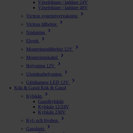
Växelriktare / laddare 24V
Växelriktare / laddare 48V
chevron_right
Victron systemövervakning
chevron_right
Victron tillbehör
chevron_right
Nödström
chevron_right
Elverk
chevron_right
Monteringstillbehör 12V
chevron_right
Monteringskabel
chevron_right
Belysning 12V
chevron_right
Utomhusbelysning
chevron_right
Glödlampor LED 12V
Kök & Gasol
Kök & Gasol
chevron_right
Kylskåp
Gasolkylskåp
Kylskåp 12/24V
Kylskåp 230V
chevron_right
Kyl- och frysbox
chevron_right
Gasolspis