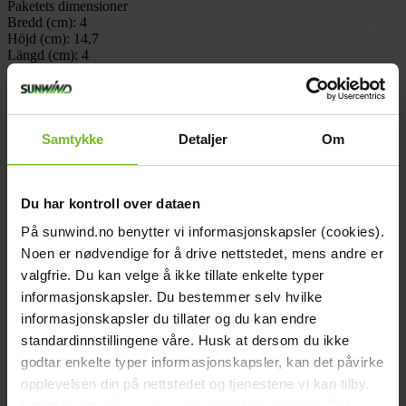
Paketets dimensioner
Bredd (cm):
4
Höjd (cm):
14,7
Längd (cm):
4
Vikt (kg):
0,1
Dokument
picture_as_pdf
243174_productinformation_all.pdf
Recensioner
Samtykke
Detaljer
Om
Liknande produkter
Köp fler få 15%
Du har kontroll over dataen
På sunwind.no benytter vi informasjonskapsler (cookies).
Noen er nødvendige for å drive nettstedet, mens andre er
valgfrie. Du kan velge å ikke tillate enkelte typer
informasjonskapsler. Du bestemmer selv hvilke
informasjonskapsler du tillater og du kan endre
standardinnstillingene våre. Husk at dersom du ikke
godtar enkelte typer informasjonskapsler, kan det påvirke
opplevelsen din på nettstedet og tjenestene vi kan tilby.
Les mer om vår
cookiepolicy
her. Les mer om våre