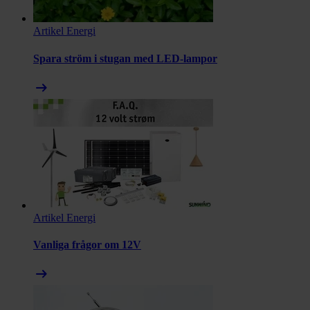
Artikel
Energi
Spara ström i stugan med LED-lampor
arrow_right_alt
Artikel
Energi
Vanliga frågor om 12V
arrow_right_alt