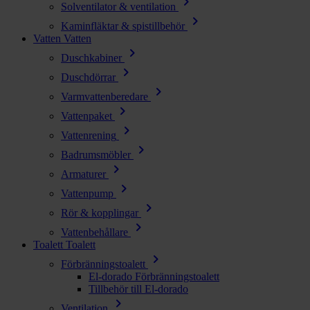
chevron_right
Solventilator & ventilation
chevron_right
Kaminfläktar & spistillbehör
Vatten
Vatten
chevron_right
Duschkabiner
chevron_right
Duschdörrar
chevron_right
Varmvattenberedare
chevron_right
Vattenpaket
chevron_right
Vattenrening
chevron_right
Badrumsmöbler
chevron_right
Armaturer
chevron_right
Vattenpump
chevron_right
Rör & kopplingar
chevron_right
Vattenbehållare
Toalett
Toalett
chevron_right
Förbränningstoalett
El-dorado Förbränningstoalett
Tillbehör till El-dorado
chevron_right
Ventilation