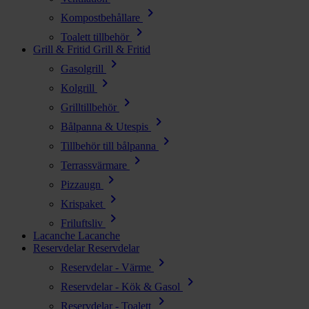
chevron_right
Kompostbehållare
chevron_right
Toalett tillbehör
Grill & Fritid
Grill & Fritid
chevron_right
Gasolgrill
chevron_right
Kolgrill
chevron_right
Grilltillbehör
chevron_right
Bålpanna & Utespis
chevron_right
Tillbehör till bålpanna
chevron_right
Terrassvärmare
chevron_right
Pizzaugn
chevron_right
Krispaket
chevron_right
Friluftsliv
Lacanche
Lacanche
Reservdelar
Reservdelar
chevron_right
Reservdelar - Värme
chevron_right
Reservdelar - Kök & Gasol
chevron_right
Reservdelar - Toalett