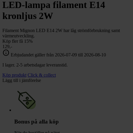
chevron_right
LED-lampa filament E14
Toalett
chevron_right
Grill & Fritid
kronljus 2W
Lacanche
chevron_right
Reservdelar
Filament Mignon LED E14 2W har låg strömförbrukning samt
värmeutveckling.
Köp fler få 15%
129,-
info
Erbjudandet gäller från 2026-07-09 till 2026-08-10
I lager. 2-5 arbetsdagar leveranstid.
Köp produkt
Click & collect
Lägg till i jämförelse
Bonus på alla köp
När du beställer på nätet