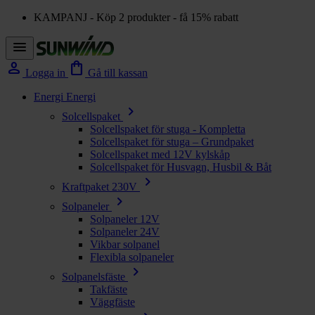
KAMPANJ - Köp 2 produkter - få 15% rabatt
menu
person
shopping_bag
Logga in
Gå till kassan
Energi
Energi
chevron_right
Solcellspaket
Solcellspaket för stuga - Kompletta
Solcellspaket för stuga – Grundpaket
Solcellspaket med 12V kylskåp
Solcellspaket för Husvagn, Husbil & Båt
chevron_right
Kraftpaket 230V
chevron_right
Solpaneler
Solpaneler 12V
Solpaneler 24V
Vikbar solpanel
Flexibla solpaneler
chevron_right
Solpanelsfäste
Takfäste
Väggfäste