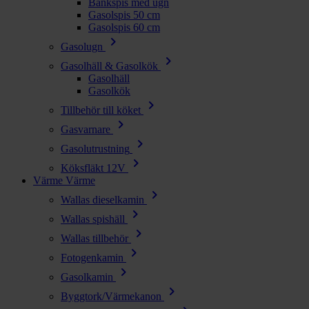
Bänkspis med ugn
Gasolspis 50 cm
Gasolspis 60 cm
chevron_right
Gasolugn
chevron_right
Gasolhäll & Gasolkök
Gasolhäll
Gasolkök
chevron_right
Tillbehör till köket
chevron_right
Gasvarnare
chevron_right
Gasolutrustning
chevron_right
Köksfläkt 12V
Värme
Värme
chevron_right
Wallas dieselkamin
chevron_right
Wallas spishäll
chevron_right
Wallas tillbehör
chevron_right
Fotogenkamin
chevron_right
Gasolkamin
chevron_right
Byggtork/Värmekanon