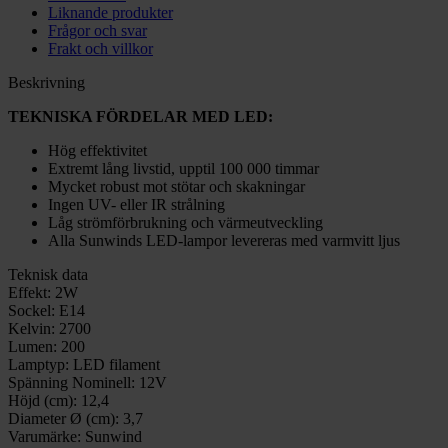
Liknande produkter
Frågor och svar
Frakt och villkor
Beskrivning
TEKNISKA FÖRDELAR MED LED:
Hög effektivitet
Extremt lång livstid, upptil 100 000 timmar
Mycket robust mot stötar och skakningar
Ingen UV- eller IR strålning
Låg strömförbrukning och värmeutveckling
Alla Sunwinds LED-lampor levereras med varmvitt ljus
Teknisk data
Effekt:
2W
Sockel:
E14
Kelvin:
2700
Lumen:
200
Lamptyp:
LED filament
Spänning Nominell:
12V
Höjd (cm):
12,4
Diameter Ø (cm):
3,7
Varumärke:
Sunwind