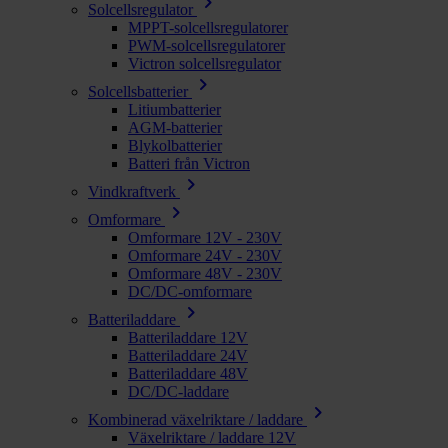
chevron_right
Solcellsregulator
MPPT-solcellsregulatorer
PWM-solcellsregulatorer
Victron solcellsregulator
chevron_right
Solcellsbatterier
Litiumbatterier
AGM-batterier
Blykolbatterier
Batteri från Victron
chevron_right
Vindkraftverk
chevron_right
Omformare
Omformare 12V - 230V
Omformare 24V - 230V
Omformare 48V - 230V
DC/DC-omformare
chevron_right
Batteriladdare
Batteriladdare 12V
Batteriladdare 24V
Batteriladdare 48V
DC/DC-laddare
chevron_right
Kombinerad växelriktare / laddare
Växelriktare / laddare 12V