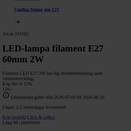
Vanliga frågor om 12V
arrow_right_alt
Art.nr 243182
LED-lampa filament E27
60mm 2W
Filament LED E27 2W har låg strömförbrukning samt
värmeutveckling.
Köp fler få 15%
129,-
info
Erbjudandet gäller från 2026-07-09 till 2026-08-10
I lager. 2-5 arbetsdagar leveranstid.
Köp produkt
Click & collect
Lägg till i jämförelse