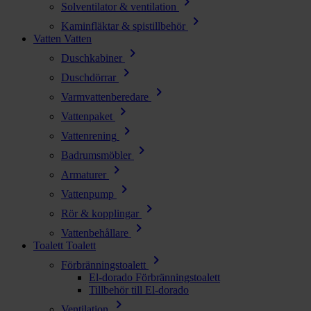
chevron_right
Solventilator & ventilation
chevron_right
Kaminfläktar & spistillbehör
Vatten
Vatten
chevron_right
Duschkabiner
chevron_right
Duschdörrar
chevron_right
Varmvattenberedare
chevron_right
Vattenpaket
chevron_right
Vattenrening
chevron_right
Badrumsmöbler
chevron_right
Armaturer
chevron_right
Vattenpump
chevron_right
Rör & kopplingar
chevron_right
Vattenbehållare
Toalett
Toalett
chevron_right
Förbränningstoalett
El-dorado Förbränningstoalett
Tillbehör till El-dorado
chevron_right
Ventilation