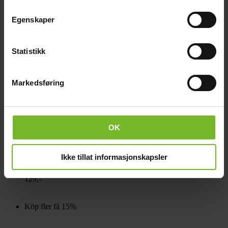
Egenskaper
Statistikk
Markedsføring
OK
LED-lampa filament E27 60mm 4W
Ikke tillat informasjonskapsler
129,-
Köp fler få 15%