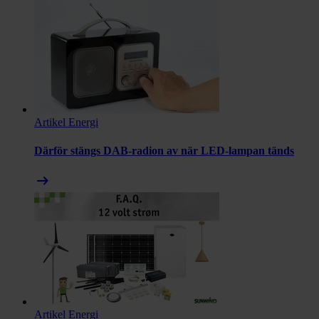
Artikel
Energi
Därför stängs DAB-radion av när LED-lampan tänds
arrow_right_alt
Artikel
Energi