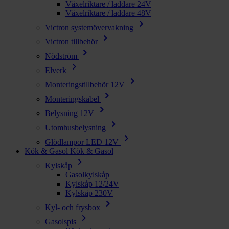
Växelriktare / laddare 24V
Växelriktare / laddare 48V
chevron_right
Victron systemövervakning
chevron_right
Victron tillbehör
chevron_right
Nödström
chevron_right
Elverk
chevron_right
Monteringstillbehör 12V
chevron_right
Monteringskabel
chevron_right
Belysning 12V
chevron_right
Utomhusbelysning
chevron_right
Glödlampor LED 12V
Kök & Gasol
Kök & Gasol
chevron_right
Kylskåp
Gasolkylskåp
Kylskåp 12/24V
Kylskåp 230V
chevron_right
Kyl- och frysbox
chevron_right
Gasolspis