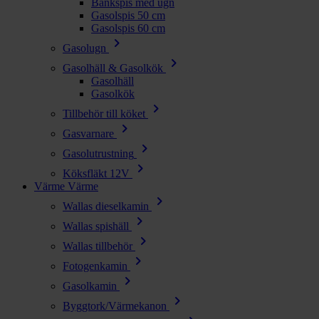
Bänkspis med ugn
Gasolspis 50 cm
Gasolspis 60 cm
chevron_right
Gasolugn
chevron_right
Gasolhäll & Gasolkök
Gasolhäll
Gasolkök
chevron_right
Tillbehör till köket
chevron_right
Gasvarnare
chevron_right
Gasolutrustning
chevron_right
Köksfläkt 12V
Värme
Värme
chevron_right
Wallas dieselkamin
chevron_right
Wallas spishäll
chevron_right
Wallas tillbehör
chevron_right
Fotogenkamin
chevron_right
Gasolkamin
chevron_right
Byggtork/Värmekanon