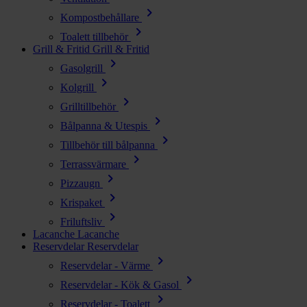
chevron_right
Kompostbehållare
chevron_right
Toalett tillbehör
Grill & Fritid
Grill & Fritid
chevron_right
Gasolgrill
chevron_right
Kolgrill
chevron_right
Grilltillbehör
chevron_right
Bålpanna & Utespis
chevron_right
Tillbehör till bålpanna
chevron_right
Terrassvärmare
chevron_right
Pizzaugn
chevron_right
Krispaket
chevron_right
Friluftsliv
Lacanche
Lacanche
Reservdelar
Reservdelar
chevron_right
Reservdelar - Värme
chevron_right
Reservdelar - Kök & Gasol
chevron_right
Reservdelar - Toalett