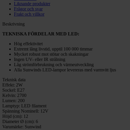
Liknande produkter
Frågor och svar
Frakt och villkor
Beskrivning
TEKNISKA FÖRDELAR MED LED:
Hög effektivitet
Extremt lång livstid, upptil 100 000 timmar
Mycket robust mot stötar och skakningar
Ingen UV- eller IR strålning
Låg strömförbrukning och värmeutveckling
Alla Sunwinds LED-lampor levereras med varmvitt ljus
Teknisk data
Effekt:
2W
Sockel:
E27
Kelvin:
2700
Lumen:
200
Lamptyp:
LED filament
Spänning Nominell:
12V
Höjd (cm):
12
Diameter Ø (cm):
6
Varumärke:
Sunwind