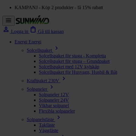
KAMPANJ - Köp 2 produkter - få 15% rabatt
menu
person
shopping_bag
Logga in
Gå till kassan
Energi
Energi
chevron_right
Solcellspaket
Solcellspaket för stuga - Kompletta
Solcellspaket för stuga – Grundpaket
Solcellspaket med 12V kylskåp
Solcellspaket för Husvagn, Husbil & Båt
chevron_right
Kraftpaket 230V
chevron_right
Solpaneler
Solpaneler 12V
Solpaneler 24V
Vikbar solpanel
Flexibla solpaneler
chevron_right
Solpanelsfäste
Takfäste
Väggfäste