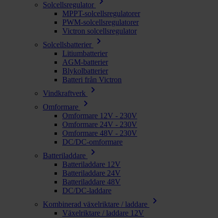
chevron_right
Solcellsregulator
MPPT-solcellsregulatorer
PWM-solcellsregulatorer
Victron solcellsregulator
chevron_right
Solcellsbatterier
Litiumbatterier
AGM-batterier
Blykolbatterier
Batteri från Victron
chevron_right
Vindkraftverk
chevron_right
Omformare
Omformare 12V - 230V
Omformare 24V - 230V
Omformare 48V - 230V
DC/DC-omformare
chevron_right
Batteriladdare
Batteriladdare 12V
Batteriladdare 24V
Batteriladdare 48V
DC/DC-laddare
chevron_right
Kombinerad växelriktare / laddare
Växelriktare / laddare 12V