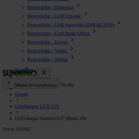
chevron_right
Reservdelar - Bålpanna
chevron_right
Reservdelar - Grill Urnorsk
chevron_right
Reservdelar - Grill Sunwind (2008 till 2018)
chevron_right
Reservdelar - Grill Jamie Oliver
chevron_right
Reservdelar - Energi
chevron_right
Reservdelar - Vatten
chevron_right
Reservdelar - Wallas
Startsida
close
chevron_left
Alla produkter
Se alla
Tillbaka till huvudmenyn
Energi
chevron_right
Energi
Glödlampor LED 12V
chevron_right
Kök & Gasol
chevron_right
LED-lampa filament E27 60mm 2W
Värme
chevron_right
Art.nr 243182
Vatten