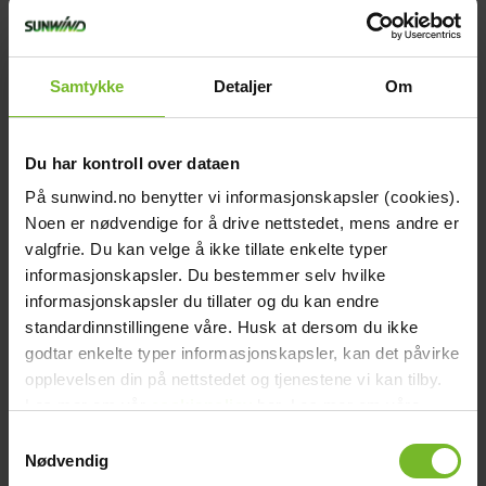
Samtykke
Detaljer
Om
Du har kontroll over dataen
På sunwind.no benytter vi informasjonskapsler (cookies).
LED-lampa filament E27 45mm 2W
Noen er nødvendige for å drive nettstedet, mens andre er
valgfrie. Du kan velge å ikke tillate enkelte typer
129,-
informasjonskapsler. Du bestemmer selv hvilke
informasjonskapsler du tillater og du kan endre
Köp fler få 15%
standardinnstillingene våre. Husk at dersom du ikke
godtar enkelte typer informasjonskapsler, kan det påvirke
opplevelsen din på nettstedet og tjenestene vi kan tilby.
Les mer om vår
cookiepolicy
her. Les mer om våre
rutiner for
personvern
her.
Samtykkevalg
Nødvendig