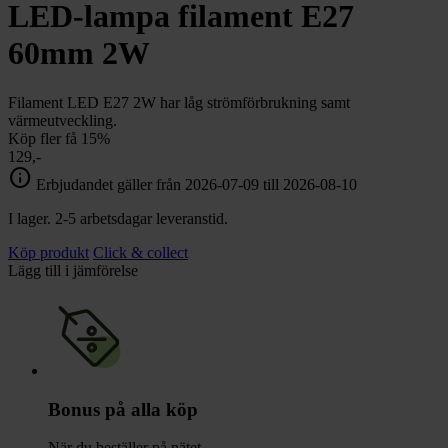
chevron_right
LED-lampa filament E27
Toalett
chevron_right
Grill & Fritid
60mm 2W
Lacanche
chevron_right
Reservdelar
Filament LED E27 2W har låg strömförbrukning samt
värmeutveckling.
Köp fler få 15%
129,-
info
Erbjudandet gäller från 2026-07-09 till 2026-08-10
I lager. 2-5 arbetsdagar leveranstid.
Köp produkt
Click & collect
Lägg till i jämförelse
Bonus på alla köp
När du beställer på nätet