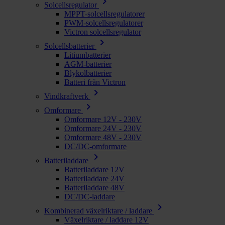
chevron_right
Solcellsregulator
MPPT-solcellsregulatorer
PWM-solcellsregulatorer
Victron solcellsregulator
chevron_right
Solcellsbatterier
Litiumbatterier
AGM-batterier
Blykolbatterier
Batteri från Victron
chevron_right
Vindkraftverk
chevron_right
Omformare
Omformare 12V - 230V
Omformare 24V - 230V
Omformare 48V - 230V
DC/DC-omformare
chevron_right
Batteriladdare
Batteriladdare 12V
Batteriladdare 24V
Batteriladdare 48V
DC/DC-laddare
chevron_right
Kombinerad växelriktare / laddare
Växelriktare / laddare 12V