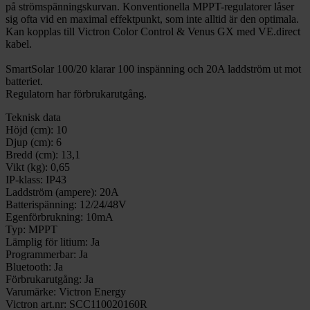
på strömspänningskurvan. Konventionella MPPT-regulatorer låser
sig ofta vid en maximal effektpunkt, som inte alltid är den optimala.
Kan kopplas till Victron Color Control & Venus GX med VE.direct
kabel.
SmartSolar 100/20 klarar 100 inspänning och 20A laddström ut mot
batteriet.
Regulatorn har förbrukarutgång.
Teknisk data
Höjd (cm):
10
Djup (cm):
6
Bredd (cm):
13,1
Vikt (kg):
0,65
IP-klass:
IP43
Laddström (ampere):
20A
Batterispänning:
12/24/48V
Egenförbrukning:
10mA
Typ:
MPPT
Lämplig för litium:
Ja
Programmerbar:
Ja
Bluetooth:
Ja
Förbrukarutgång:
Ja
Varumärke:
Victron Energy
Victron art.nr:
SCC110020160R