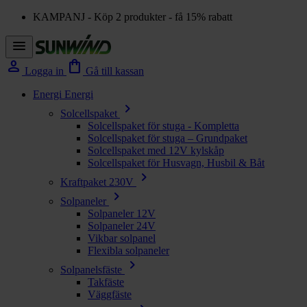
KAMPANJ - Köp 2 produkter - få 15% rabatt
menu
person
shopping_bag
Logga in
Gå till kassan
Energi
Energi
chevron_right
Solcellspaket
Solcellspaket för stuga - Kompletta
Solcellspaket för stuga – Grundpaket
Solcellspaket med 12V kylskåp
Solcellspaket för Husvagn, Husbil & Båt
chevron_right
Kraftpaket 230V
chevron_right
Solpaneler
Solpaneler 12V
Solpaneler 24V
Vikbar solpanel
Flexibla solpaneler
chevron_right
Solpanelsfäste
Takfäste
Väggfäste