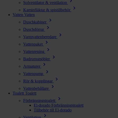
chevron_right
Solventilator & ventilation
chevron_right
Kaminfläktar & spistillbehör
Vatten
Vatten
chevron_right
Duschkabiner
chevron_right
Duschdörrar
chevron_right
Varmvattenberedare
chevron_right
Vattenpaket
chevron_right
Vattenrening
chevron_right
Badrumsmöbler
chevron_right
Armaturer
chevron_right
Vattenpump
chevron_right
Rör & kopplingar
chevron_right
Vattenbehållare
Toalett
Toalett
chevron_right
Förbränningstoalett
El-dorado Förbränningstoalett
Tillbehör till El-dorado
chevron_right
Ventilation