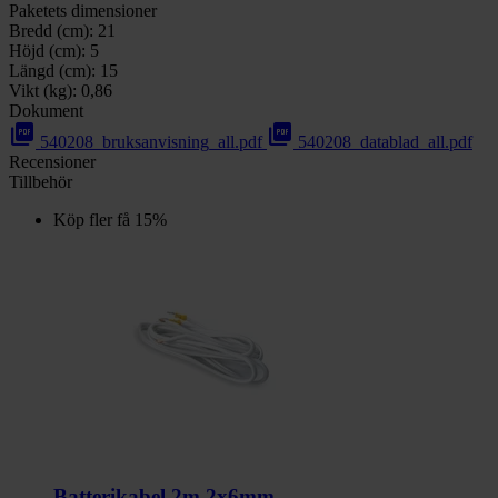
Paketets dimensioner
Bredd (cm):
21
Höjd (cm):
5
Längd (cm):
15
Vikt (kg):
0,86
Dokument
picture_as_pdf
picture_as_pdf
540208_bruksanvisning_all.pdf
540208_datablad_all.pdf
Recensioner
Tillbehör
Köp fler få 15%
Batterikabel 2m 2x6mm