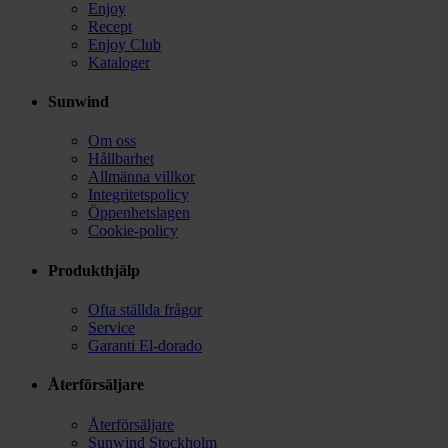
Enjoy
Recept
Enjoy Club
Kataloger
Sunwind
Om oss
Hållbarhet
Allmänna villkor
Integritetspolicy
Öppenhetslagen
Cookie-policy
Produkthjälp
Ofta ställda frågor
Service
Garanti El-dorado
Återförsäljare
Återförsäljare
Sunwind Stockholm