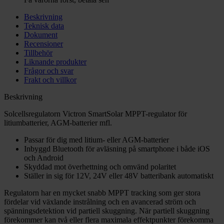
Beskrivning
Teknisk data
Dokument
Recensioner
Tillbehör
Liknande produkter
Frågor och svar
Frakt och villkor
Beskrivning
Solcellsregulatorn Victron SmartSolar MPPT-regulator för
litiumbatterier, AGM-batterier mfl.
Passar för dig med litium- eller AGM-batterier
Inbyggd Bluetooth för avläsning på smartphone i både iOS
och Android
Skyddad mot överhettning och omvänd polaritet
Ställer in sig för 12V, 24V eller 48V batteribank automatiskt
Regulatorn har en mycket snabb MPPT tracking som ger stora
fördelar vid växlande instrålning och en avancerad ström och
spänningsdetektion vid partiell skuggning. När partiell skuggning
förekommer kan två eller flera maximala effektpunkter förekomma