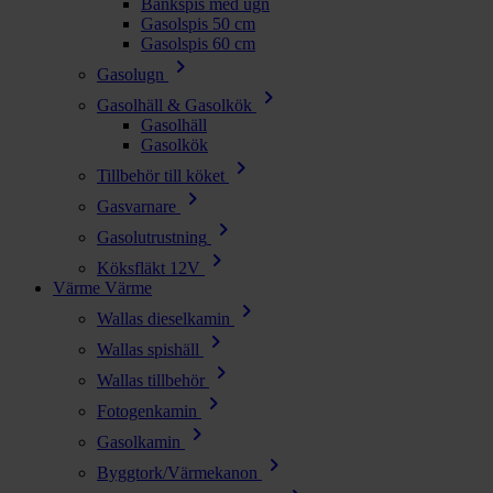
Bänkspis med ugn
Gasolspis 50 cm
Gasolspis 60 cm
chevron_right
Gasolugn
chevron_right
Gasolhäll & Gasolkök
Gasolhäll
Gasolkök
chevron_right
Tillbehör till köket
chevron_right
Gasvarnare
chevron_right
Gasolutrustning
chevron_right
Köksfläkt 12V
Värme
Värme
chevron_right
Wallas dieselkamin
chevron_right
Wallas spishäll
chevron_right
Wallas tillbehör
chevron_right
Fotogenkamin
chevron_right
Gasolkamin
chevron_right
Byggtork/Värmekanon