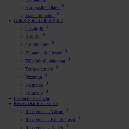
chevron_right
Kompostbehållare
chevron_right
Toalett tillbehör
Grill & Fritid
Grill & Fritid
chevron_right
Gasolgrill
chevron_right
Kolgrill
chevron_right
Grilltillbehör
chevron_right
Bålpanna & Utespis
chevron_right
Tillbehör till bålpanna
chevron_right
Terrassvärmare
chevron_right
Pizzaugn
chevron_right
Krispaket
chevron_right
Friluftsliv
Lacanche
Lacanche
Reservdelar
Reservdelar
chevron_right
Reservdelar - Värme
chevron_right
Reservdelar - Kök & Gasol
chevron_right
Reservdelar - Toalett