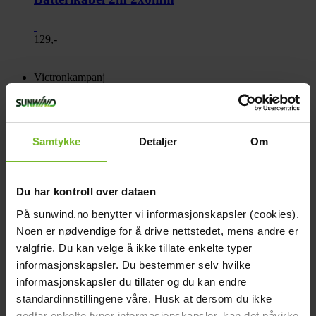
129,-
Victronkampanj
-15%
Samtykke
Detaljer
Om
Du har kontroll over dataen
På sunwind.no benytter vi informasjonskapsler (cookies).
Noen er nødvendige for å drive nettstedet, mens andre er
valgfrie. Du kan velge å ikke tillate enkelte typer
Victron Smart Battery Sense long range (upp
informasjonskapsler. Du bestemmer selv hvilke
till 10m)
informasjonskapsler du tillater og du kan endre
standardinnstillingene våre. Husk at dersom du ikke
godtar enkelte typer informasjonskapsler, kan det påvirke