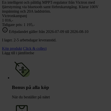
En intelligent och pålitlig MPPT-regulator från Victron med
fjärrstyrning via bluetooth samt förbrukarutgång. Klarar 100V
inspänning och 20A laddström.
Victronkampanj
1 016,-
Tidigare pris:
1 195,-
info
Erbjudandet gäller från 2026-07-09 till 2026-08-10
I lager. 2-5 arbetsdagar leveranstid.
Köp produkt
Click & collect
Lägg till i jämförelse
Bonus på alla köp
När du beställer på nätet