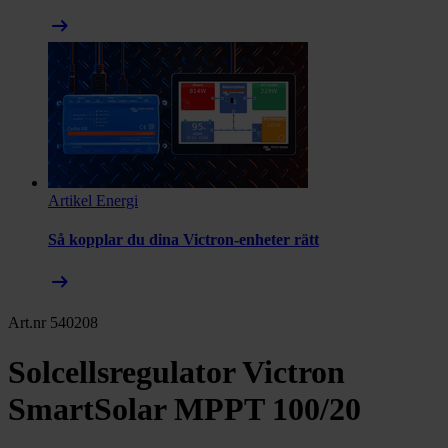
arrow_right_alt
Artikel
Energi
Så kopplar du dina Victron-enheter rätt
arrow_right_alt
Art.nr 540208
Solcellsregulator Victron
SmartSolar MPPT 100/20