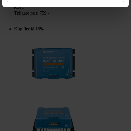
645,-
Tidigare pris:
759,-
Köp fler få 15%