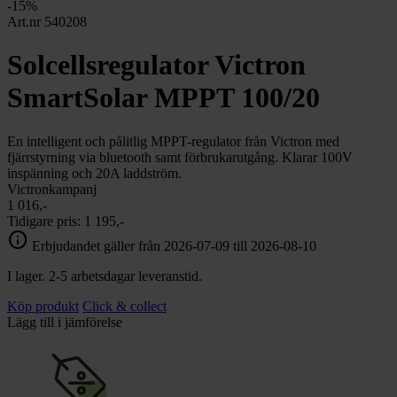
chevron_right
-15%
Toalett
Art.nr 540208
chevron_right
Grill & Fritid
Lacanche
Solcellsregulator Victron
chevron_right
Reservdelar
SmartSolar MPPT 100/20
En intelligent och pålitlig MPPT-regulator från Victron med
fjärrstyrning via bluetooth samt förbrukarutgång. Klarar 100V
inspänning och 20A laddström.
Victronkampanj
1 016,-
Tidigare pris:
1 195,-
info
Erbjudandet gäller från 2026-07-09 till 2026-08-10
I lager. 2-5 arbetsdagar leveranstid.
Köp produkt
Click & collect
Lägg till i jämförelse