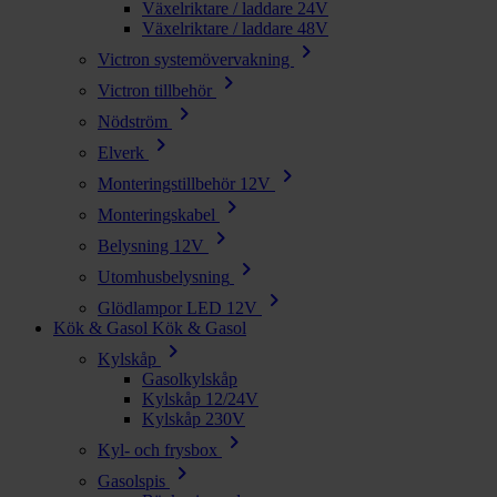
Växelriktare / laddare 24V
Växelriktare / laddare 48V
chevron_right
Victron systemövervakning
chevron_right
Victron tillbehör
chevron_right
Nödström
chevron_right
Elverk
chevron_right
Monteringstillbehör 12V
chevron_right
Monteringskabel
chevron_right
Belysning 12V
chevron_right
Utomhusbelysning
chevron_right
Glödlampor LED 12V
Kök & Gasol
Kök & Gasol
chevron_right
Kylskåp
Gasolkylskåp
Kylskåp 12/24V
Kylskåp 230V
chevron_right
Kyl- och frysbox
chevron_right
Gasolspis