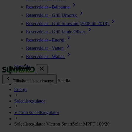
chevron_right
Reservdelar - Bålpanna
chevron_right
Reservdelar - Grill Urnorsk
chevron_right
Reservdelar - Grill Sunwind (2008 till 2018)
chevron_right
Reservdelar - Grill Jamie Oliver
chevron_right
Reservdelar - Energi
chevron_right
Reservdelar - Vatten
chevron_right
Reservdelar - Wallas
Startsida
close
chevron_left
Alla produkter
Se alla
Tillbaka till huvudmenyn
Energi
chevron_right
Energi
Solcellsregulator
chevron_right
Kök & Gasol
chevron_right
Victron solcellsregulator
Värme
chevron_right
Solcellsregulator Victron SmartSolar MPPT 100/20
Vatten