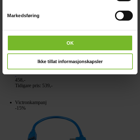
-15%
Markedsføring
OK
Ikke tillat informasjonskapsler
Kabel Victron RJ12 UTP 30 m
458,-
Tidigare pris:
539,-
Victronkampanj
-15%