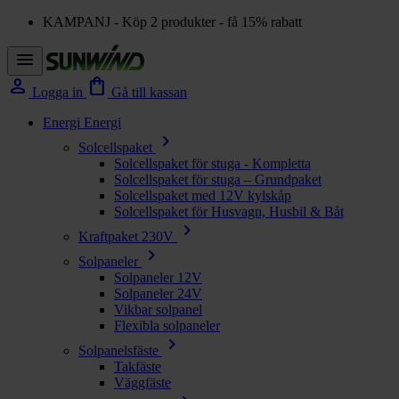
KAMPANJ - Köp 2 produkter - få 15% rabatt
menu
person
shopping_bag
Logga in
Gå till kassan
Energi
Energi
chevron_right
Solcellspaket
Solcellspaket för stuga - Kompletta
Solcellspaket för stuga – Grundpaket
Solcellspaket med 12V kylskåp
Solcellspaket för Husvagn, Husbil & Båt
chevron_right
Kraftpaket 230V
chevron_right
Solpaneler
Solpaneler 12V
Solpaneler 24V
Vikbar solpanel
Flexibla solpaneler
chevron_right
Solpanelsfäste
Takfäste
Väggfäste