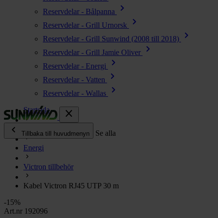
chevron_right
Reservdelar - Bålpanna
chevron_right
Reservdelar - Grill Urnorsk
chevron_right
Reservdelar - Grill Sunwind (2008 till 2018)
chevron_right
Reservdelar - Grill Jamie Oliver
chevron_right
Reservdelar - Energi
chevron_right
Reservdelar - Vatten
chevron_right
Reservdelar - Wallas
Startsida
close
chevron_left
Alla produkter
Se alla
Tillbaka till huvudmenyn
Energi
chevron_right
Energi
Victron tillbehör
chevron_right
Kök & Gasol
chevron_right
Kabel Victron RJ45 UTP 30 m
Värme
chevron_right
-15%
Vatten
Art.nr 192096