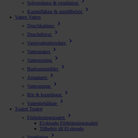
chevron_right
Solventilator & ventilation
chevron_right
Kaminfläktar & spistillbehör
Vatten
Vatten
chevron_right
Duschkabiner
chevron_right
Duschdörrar
chevron_right
Varmvattenberedare
chevron_right
Vattenpaket
chevron_right
Vattenrening
chevron_right
Badrumsmöbler
chevron_right
Armaturer
chevron_right
Vattenpump
chevron_right
Rör & kopplingar
chevron_right
Vattenbehållare
Toalett
Toalett
chevron_right
Förbränningstoalett
El-dorado Förbränningstoalett
Tillbehör till El-dorado
chevron_right
Ventilation