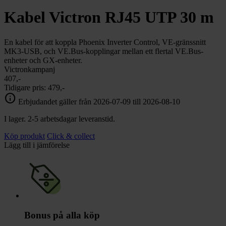
chevron_right
Toalett
Kabel Victron RJ45 UTP 30 m
chevron_right
Grill & Fritid
Lacanche
chevron_right
En kabel för att koppla Phoenix Inverter Control, VE-gränssnitt
Reservdelar
MK3-USB, och VE.Bus-kopplingar mellan ett flertal VE.Bus-
enheter och GX-enheter.
Victronkampanj
407,-
Tidigare pris:
479,-
info
Erbjudandet gäller från 2026-07-09 till 2026-08-10
I lager. 2-5 arbetsdagar leveranstid.
Köp produkt
Click & collect
Lägg till i jämförelse
Bonus på alla köp