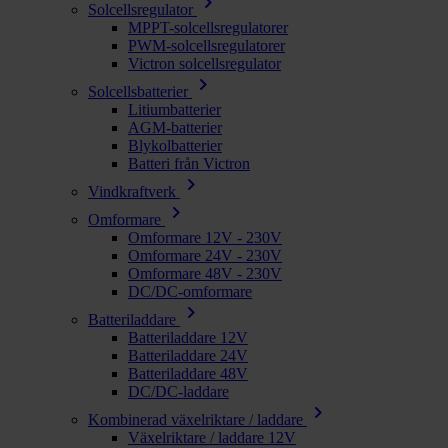
chevron_right
Solcellsregulator
MPPT-solcellsregulatorer
PWM-solcellsregulatorer
Victron solcellsregulator
chevron_right
Solcellsbatterier
Litiumbatterier
AGM-batterier
Blykolbatterier
Batteri från Victron
chevron_right
Vindkraftverk
chevron_right
Omformare
Omformare 12V - 230V
Omformare 24V - 230V
Omformare 48V - 230V
DC/DC-omformare
chevron_right
Batteriladdare
Batteriladdare 12V
Batteriladdare 24V
Batteriladdare 48V
DC/DC-laddare
chevron_right
Kombinerad växelriktare / laddare
Växelriktare / laddare 12V