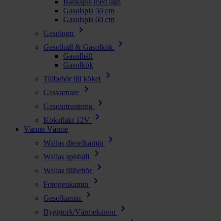
Bänkspis med ugn
Gasolspis 50 cm
Gasolspis 60 cm
chevron_right
Gasolugn
chevron_right
Gasolhäll & Gasolkök
Gasolhäll
Gasolkök
chevron_right
Tillbehör till köket
chevron_right
Gasvarnare
chevron_right
Gasolutrustning
chevron_right
Köksfläkt 12V
Värme
Värme
chevron_right
Wallas dieselkamin
chevron_right
Wallas spishäll
chevron_right
Wallas tillbehör
chevron_right
Fotogenkamin
chevron_right
Gasolkamin
chevron_right
Byggtork/Värmekanon