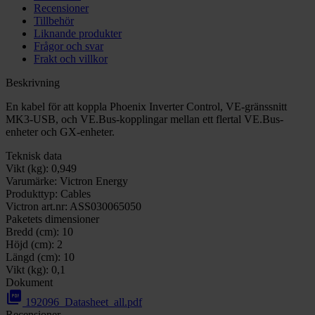
Recensioner
Tillbehör
Liknande produkter
Frågor och svar
Frakt och villkor
Beskrivning
En kabel för att koppla Phoenix Inverter Control, VE-gränssnitt
MK3-USB, och VE.Bus-kopplingar mellan ett flertal VE.Bus-
enheter och GX-enheter.
Teknisk data
Vikt (kg):
0,949
Varumärke:
Victron Energy
Produkttyp:
Cables
Victron art.nr:
ASS030065050
Paketets dimensioner
Bredd (cm):
10
Höjd (cm):
2
Längd (cm):
10
Vikt (kg):
0,1
Dokument
picture_as_pdf
192096_Datasheet_all.pdf
Recensioner