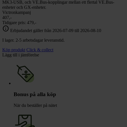
MK3-USB, och VE.Bus-kopplingar mellan ett flertal VE.Bus-
enheter och GX-enheter.
Victronkampanj
407,-
Tidigare pris:
479,-
info
Erbjudandet gäller från 2026-07-09 till 2026-08-10
I lager. 2-5 arbetsdagar leveranstid.
Köp produkt
Click & collect
Lägg till i jämförelse
Bonus på alla köp
När du beställer på nätet