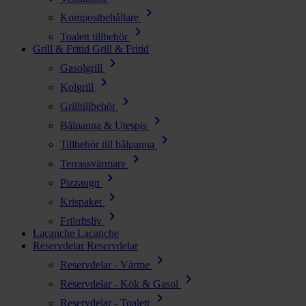
chevron_right
Kompostbehållare
chevron_right
Toalett tillbehör
Grill & Fritid
Grill & Fritid
chevron_right
Gasolgrill
chevron_right
Kolgrill
chevron_right
Grilltillbehör
chevron_right
Bålpanna & Utespis
chevron_right
Tillbehör till bålpanna
chevron_right
Terrassvärmare
chevron_right
Pizzaugn
chevron_right
Krispaket
chevron_right
Friluftsliv
Lacanche
Lacanche
Reservdelar
Reservdelar
chevron_right
Reservdelar - Värme
chevron_right
Reservdelar - Kök & Gasol
chevron_right
Reservdelar - Toalett