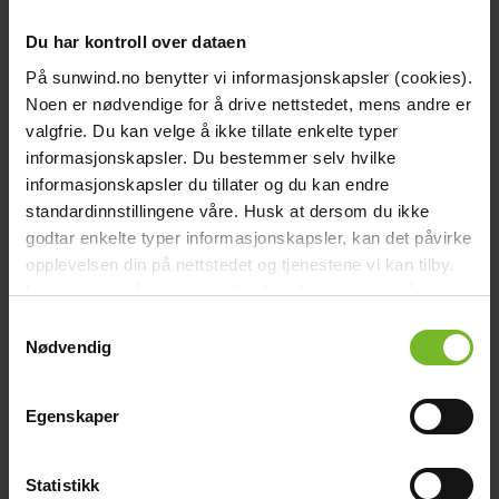
Köp fler få 15%
Du har kontroll over dataen
På sunwind.no benytter vi informasjonskapsler (cookies).
Noen er nødvendige for å drive nettstedet, mens andre er
valgfrie. Du kan velge å ikke tillate enkelte typer
informasjonskapsler. Du bestemmer selv hvilke
informasjonskapsler du tillater og du kan endre
standardinnstillingene våre. Husk at dersom du ikke
godtar enkelte typer informasjonskapsler, kan det påvirke
opplevelsen din på nettstedet og tjenestene vi kan tilby.
Les mer om vår
cookiepolicy
her. Les mer om våre
Victron GX Touch 70
rutiner for
personvern
her.
Samtykkevalg
Nødvendig
3 990,-
Egenskaper
Liknande produkter
Statistikk
Victronkampanj