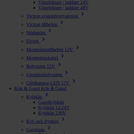
Växelriktare / laddare 24V
Växelriktare / laddare 48V
chevron_right
Victron systemövervakning
chevron_right
Victron tillbehör
chevron_right
Nödström
chevron_right
Elverk
chevron_right
Monteringstillbehör 12V
chevron_right
Monteringskabel
chevron_right
Belysning 12V
chevron_right
Utomhusbelysning
chevron_right
Glödlampor LED 12V
Kök & Gasol
Kök & Gasol
chevron_right
Kylskåp
Gasolkylskåp
Kylskåp 12/24V
Kylskåp 230V
chevron_right
Kyl- och frysbox
chevron_right
Gasolspis