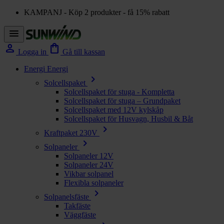
KAMPANJ - Köp 2 produkter - få 15% rabatt
menu
person
shopping_bag
Logga in
Gå till kassan
Energi
Energi
chevron_right
Solcellspaket
Solcellspaket för stuga - Kompletta
Solcellspaket för stuga – Grundpaket
Solcellspaket med 12V kylskåp
Solcellspaket för Husvagn, Husbil & Båt
chevron_right
Kraftpaket 230V
chevron_right
Solpaneler
Solpaneler 12V
Solpaneler 24V
Vikbar solpanel
Flexibla solpaneler
chevron_right
Solpanelsfäste
Takfäste
Väggfäste