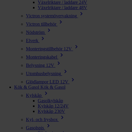
Växelriktare / laddare 24V
Växelriktare / laddare 48V
chevron_right
Victron systemövervakning
chevron_right
Victron tillbehör
chevron_right
Nödström
chevron_right
Elverk
chevron_right
Monteringstillbehör 12V
chevron_right
Monteringskabel
chevron_right
Belysning 12V
chevron_right
Utomhusbelysning
chevron_right
Glödlampor LED 12V
Kök & Gasol
Kök & Gasol
chevron_right
Kylskåp
Gasolkylskåp
Kylskåp 12/24V
Kylskåp 230V
chevron_right
Kyl- och frysbox
chevron_right
Gasolspis