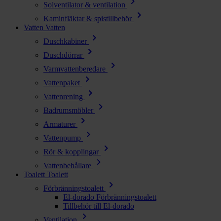
chevron_right
Solventilator & ventilation
chevron_right
Kaminfläktar & spistillbehör
Vatten
Vatten
chevron_right
Duschkabiner
chevron_right
Duschdörrar
chevron_right
Varmvattenberedare
chevron_right
Vattenpaket
chevron_right
Vattenrening
chevron_right
Badrumsmöbler
chevron_right
Armaturer
chevron_right
Vattenpump
chevron_right
Rör & kopplingar
chevron_right
Vattenbehållare
Toalett
Toalett
chevron_right
Förbränningstoalett
El-dorado Förbränningstoalett
Tillbehör till El-dorado
chevron_right
Ventilation