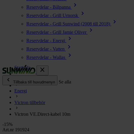
chevron_right
Reservdelar - Bålpanna
chevron_right
Reservdelar - Grill Urnorsk
chevron_right
Reservdelar - Grill Sunwind (2008 till 2018)
chevron_right
Reservdelar - Grill Jamie Oliver
chevron_right
Reservdelar - Energi
chevron_right
Reservdelar - Vatten
chevron_right
Reservdelar - Wallas
Startsida
close
chevron_left
Alla produkter
Se alla
Tillbaka till huvudmenyn
Energi
chevron_right
Energi
Victron tillbehör
chevron_right
Kök & Gasol
chevron_right
Victron VE.Direct-kabel 10m
Värme
chevron_right
-15%
Vatten
Art.nr 191924