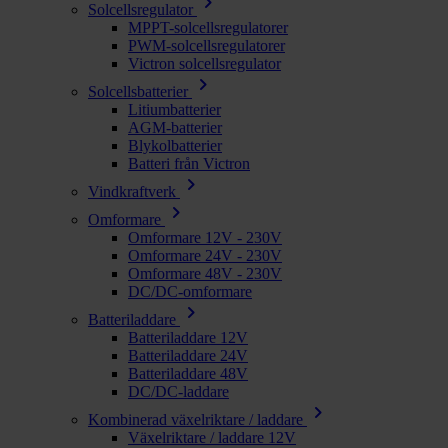
chevron_right
Solcellsregulator
MPPT-solcellsregulatorer
PWM-solcellsregulatorer
Victron solcellsregulator
chevron_right
Solcellsbatterier
Litiumbatterier
AGM-batterier
Blykolbatterier
Batteri från Victron
chevron_right
Vindkraftverk
chevron_right
Omformare
Omformare 12V - 230V
Omformare 24V - 230V
Omformare 48V - 230V
DC/DC-omformare
chevron_right
Batteriladdare
Batteriladdare 12V
Batteriladdare 24V
Batteriladdare 48V
DC/DC-laddare
chevron_right
Kombinerad växelriktare / laddare
Växelriktare / laddare 12V