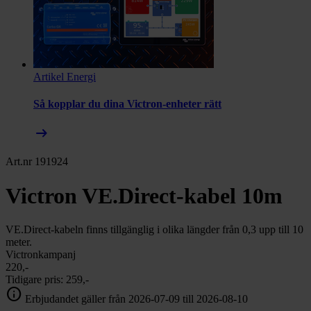
Artikel
Energi
Så kopplar du dina Victron-enheter rätt
arrow_right_alt
Art.nr 191924
Victron VE.Direct-kabel 10m
VE.Direct-kabeln finns tillgänglig i olika längder från 0,3 upp till 10
meter.
Victronkampanj
220,-
Tidigare pris:
259,-
info
Erbjudandet gäller från 2026-07-09 till 2026-08-10