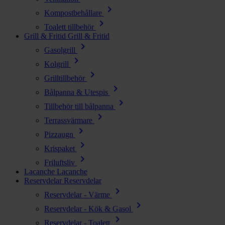
chevron_right
Kompostbehållare
chevron_right
Toalett tillbehör
Grill & Fritid
Grill & Fritid
chevron_right
Gasolgrill
chevron_right
Kolgrill
chevron_right
Grilltillbehör
chevron_right
Bålpanna & Utespis
chevron_right
Tillbehör till bålpanna
chevron_right
Terrassvärmare
chevron_right
Pizzaugn
chevron_right
Krispaket
chevron_right
Friluftsliv
Lacanche
Lacanche
Reservdelar
Reservdelar
chevron_right
Reservdelar - Värme
chevron_right
Reservdelar - Kök & Gasol
chevron_right
Reservdelar - Toalett