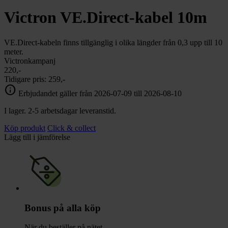
chevron_right
Toalett
Victron VE.Direct-kabel 10m
chevron_right
Grill & Fritid
Lacanche
chevron_right
VE.Direct-kabeln finns tillgänglig i olika längder från 0,3 upp till 10
Reservdelar
meter.
Victronkampanj
220,-
Tidigare pris:
259,-
info
Erbjudandet gäller från 2026-07-09 till 2026-08-10
I lager. 2-5 arbetsdagar leveranstid.
Köp produkt
Click & collect
Lägg till i jämförelse
Bonus på alla köp
När du beställer på nätet