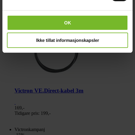
Victronkampanj
-15%
OK
Ikke tillat informasjonskapsler
Victron VE.Direct-kabel 3m
169,-
Tidigare pris:
199,-
Victronkampanj
-15%