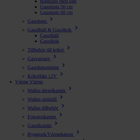
Bänkspis med ugn
Gasolspis 50 cm
Gasolspis 60 cm
chevron_right
Gasolugn
chevron_right
Gasolhäll & Gasolkök
Gasolhäll
Gasolkök
chevron_right
Tillbehör till köket
chevron_right
Gasvarnare
chevron_right
Gasolutrustning
chevron_right
Köksfläkt 12V
Värme
Värme
chevron_right
Wallas dieselkamin
chevron_right
Wallas spishäll
chevron_right
Wallas tillbehör
chevron_right
Fotogenkamin
chevron_right
Gasolkamin
chevron_right
Byggtork/Värmekanon