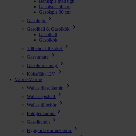
Bänkspis med ugn
Gasolspis 50 cm
Gasolspis 60 cm
chevron_right
Gasolugn
chevron_right
Gasolhäll & Gasolkök
Gasolhäll
Gasolkök
chevron_right
Tillbehör till köket
chevron_right
Gasvarnare
chevron_right
Gasolutrustning
chevron_right
Köksfläkt 12V
Värme
Värme
chevron_right
Wallas dieselkamin
chevron_right
Wallas spishäll
chevron_right
Wallas tillbehör
chevron_right
Fotogenkamin
chevron_right
Gasolkamin
chevron_right
Byggtork/Värmekanon