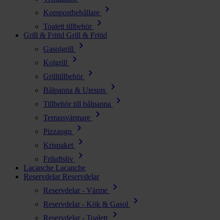
chevron_right
Kompostbehållare
chevron_right
Toalett tillbehör
Grill & Fritid
Grill & Fritid
chevron_right
Gasolgrill
chevron_right
Kolgrill
chevron_right
Grilltillbehör
chevron_right
Bålpanna & Utespis
chevron_right
Tillbehör till bålpanna
chevron_right
Terrassvärmare
chevron_right
Pizzaugn
chevron_right
Krispaket
chevron_right
Friluftsliv
Lacanche
Lacanche
Reservdelar
Reservdelar
chevron_right
Reservdelar - Värme
chevron_right
Reservdelar - Kök & Gasol
chevron_right
Reservdelar - Toalett