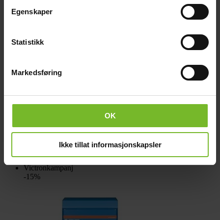
Egenskaper
Statistikk
Markedsføring
Batterikabelset 1,5m, 2x50mm2
OK
1 190,-
Ikke tillat informasjonskapsler
Liknande produkter
Victronkampanj
-15%