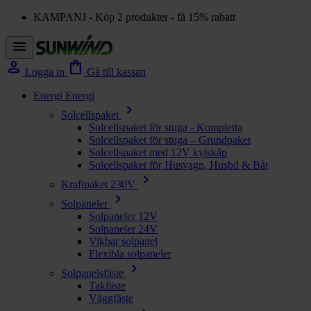
KAMPANJ - Köp 2 produkter - få 15% rabatt
menu
person
shopping_bag
Logga in
Gå till kassan
Energi
Energi
chevron_right
Solcellspaket
Solcellspaket för stuga - Kompletta
Solcellspaket för stuga – Grundpaket
Solcellspaket med 12V kylskåp
Solcellspaket för Husvagn, Husbil & Båt
chevron_right
Kraftpaket 230V
chevron_right
Solpaneler
Solpaneler 12V
Solpaneler 24V
Vikbar solpanel
Flexibla solpaneler
chevron_right
Solpanelsfäste
Takfäste
Väggfäste