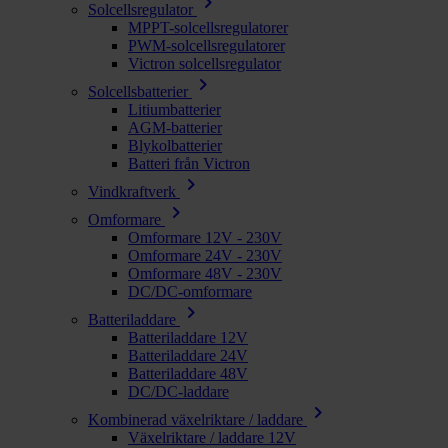
chevron_right
Solcellsregulator
MPPT-solcellsregulatorer
PWM-solcellsregulatorer
Victron solcellsregulator
chevron_right
Solcellsbatterier
Litiumbatterier
AGM-batterier
Blykolbatterier
Batteri från Victron
chevron_right
Vindkraftverk
chevron_right
Omformare
Omformare 12V - 230V
Omformare 24V - 230V
Omformare 48V - 230V
DC/DC-omformare
chevron_right
Batteriladdare
Batteriladdare 12V
Batteriladdare 24V
Batteriladdare 48V
DC/DC-laddare
chevron_right
Kombinerad växelriktare / laddare
Växelriktare / laddare 12V