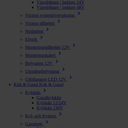
Växelriktare / laddare 24V
Växelriktare / laddare 48V
chevron_right
Victron systemövervakning
chevron_right
Victron tillbehör
chevron_right
Nödström
chevron_right
Elverk
chevron_right
Monteringstillbehör 12V
chevron_right
Monteringskabel
chevron_right
Belysning 12V
chevron_right
Utomhusbelysning
chevron_right
Glödlampor LED 12V
Kök & Gasol
Kök & Gasol
chevron_right
Kylskåp
Gasolkylskåp
Kylskåp 12/24V
Kylskåp 230V
chevron_right
Kyl- och frysbox
chevron_right
Gasolspis