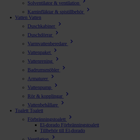
chevron_right
Solventilator & ventilation
chevron_right
Kaminfläktar & spistillbehör
Vatten
Vatten
chevron_right
Duschkabiner
chevron_right
Duschdörrar
chevron_right
Varmvattenberedare
chevron_right
Vattenpaket
chevron_right
Vattenrening
chevron_right
Badrumsmöbler
chevron_right
Armaturer
chevron_right
Vattenpump
chevron_right
Rör & kopplingar
chevron_right
Vattenbehållare
Toalett
Toalett
chevron_right
Förbränningstoalett
El-dorado Förbränningstoalett
Tillbehör till El-dorado
chevron_right
Ventilation