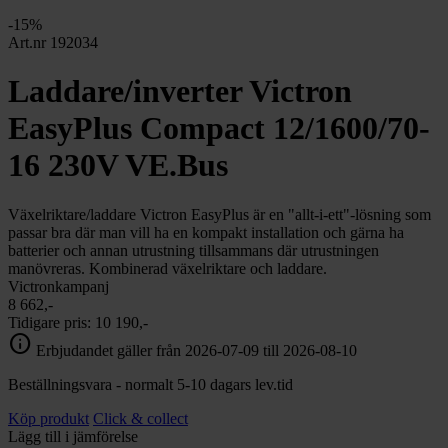
chevron_right
Toalett
-15%
chevron_right
Grill & Fritid
Art.nr 192034
Lacanche
chevron_right
Laddare/inverter Victron
Reservdelar
EasyPlus Compact 12/1600/70-
16 230V VE.Bus
Växelriktare/laddare Victron EasyPlus är en "allt-i-ett"-lösning som
passar bra där man vill ha en kompakt installation och gärna ha
batterier och annan utrustning tillsammans där utrustningen
manövreras. Kombinerad växelriktare och laddare.
Victronkampanj
8 662,-
Tidigare pris:
10 190,-
info
Erbjudandet gäller från 2026-07-09 till 2026-08-10
Beställningsvara - normalt 5-10 dagars lev.tid
Köp produkt
Click & collect
Lägg till i jämförelse