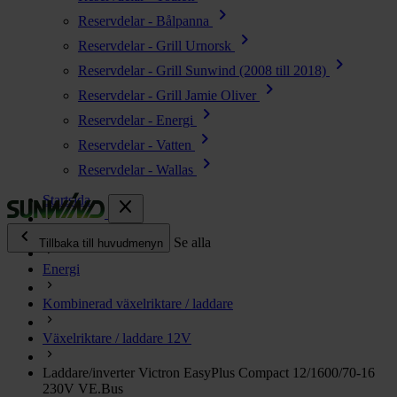
chevron_right
Reservdelar - Bålpanna
chevron_right
Reservdelar - Grill Urnorsk
chevron_right
Reservdelar - Grill Sunwind (2008 till 2018)
chevron_right
Reservdelar - Grill Jamie Oliver
chevron_right
Reservdelar - Energi
chevron_right
Reservdelar - Vatten
chevron_right
Reservdelar - Wallas
Startsida
close
chevron_left
Alla produkter
Se alla
Tillbaka till huvudmenyn
Energi
chevron_right
Energi
Kombinerad växelriktare / laddare
chevron_right
Kök & Gasol
chevron_right
Växelriktare / laddare 12V
Värme
chevron_right
Laddare/inverter Victron EasyPlus Compact 12/1600/70-16
Vatten
230V VE.Bus