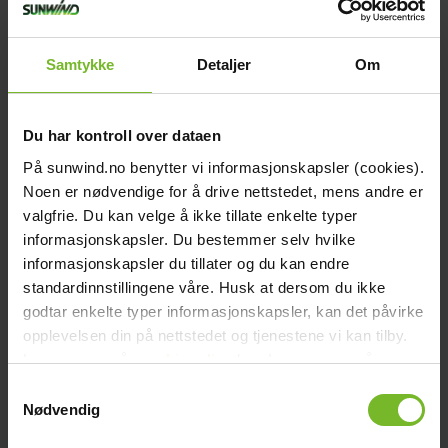
-15%
Samtykke
Detaljer
Om
Du har kontroll over dataen
På sunwind.no benytter vi informasjonskapsler (cookies).
Noen er nødvendige for å drive nettstedet, mens andre er
valgfrie. Du kan velge å ikke tillate enkelte typer
informasjonskapsler. Du bestemmer selv hvilke
Victron GX LTE 4G-E
informasjonskapsler du tillater og du kan endre
standardinnstillingene våre. Husk at dersom du ikke
2 116,-
godtar enkelte typer informasjonskapsler, kan det påvirke
Tidigare pris:
2 490,-
opplevelsen din på nettstedet og tjenestene vi kan tilby.
Les mer om vår
cookiepolicy
her. Les mer om våre
Köp fler få 15%
rutiner for
personvern
her.
Samtykkevalg
Nødvendig