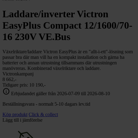
Laddare/inverter Victron
EasyPlus Compact 12/1600/70-
16 230V VE.Bus
Växelriktare/laddare Victron EasyPlus är en "allt-i-ett"-lösning som
passar bra där man vill ha en kompakt installation och gärna ha
batterier och annan utrustning tillsammans där utrustningen
manövreras. Kombinerad växelriktare och laddare.
Victronkampanj
8 662,-
Tidigare pris:
10 190,-
info
Erbjudandet gäller från 2026-07-09 till 2026-08-10
Beställningsvara - normalt 5-10 dagars lev.tid
Köp produkt
Click & collect
Lägg till i jämförelse