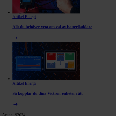
Artikel
Energi
Allt du behöver veta om val av batteriladdare
arrow_right_alt
Artikel
Energi
Så kopplar du dina Victron-enheter rätt
arrow_right_alt
Art.nr 192034