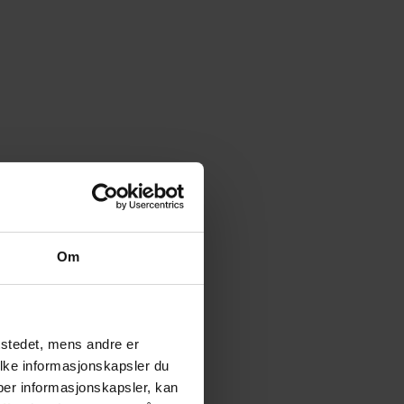
Om
tstedet, mens andre er
ilke informasjonskapsler du
yper informasjonskapsler, kan