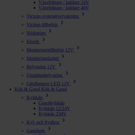
Växelriktare / laddare 24V
Växelriktare / laddare 48V
chevron_right
Victron systemövervakning
chevron_right
Victron tillbehör
chevron_right
Nödström
chevron_right
Elverk
chevron_right
Monteringstillbehör 12V
chevron_right
Monteringskabel
chevron_right
Belysning 12V
chevron_right
Utomhusbelysning
chevron_right
Glödlampor LED 12V
Kök & Gasol
Kök & Gasol
chevron_right
Kylskåp
Gasolkylskåp
Kylskåp 12/24V
Kylskåp 230V
chevron_right
Kyl- och frysbox
chevron_right
Gasolspis