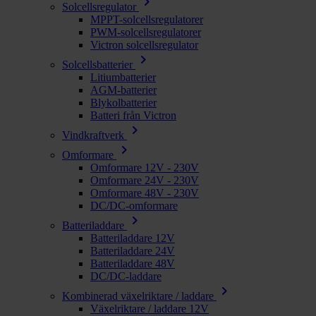
chevron_right
Solcellsregulator
MPPT-solcellsregulatorer
PWM-solcellsregulatorer
Victron solcellsregulator
chevron_right
Solcellsbatterier
Litiumbatterier
AGM-batterier
Blykolbatterier
Batteri från Victron
chevron_right
Vindkraftverk
chevron_right
Omformare
Omformare 12V - 230V
Omformare 24V - 230V
Omformare 48V - 230V
DC/DC-omformare
chevron_right
Batteriladdare
Batteriladdare 12V
Batteriladdare 24V
Batteriladdare 48V
DC/DC-laddare
chevron_right
Kombinerad växelriktare / laddare
Växelriktare / laddare 12V