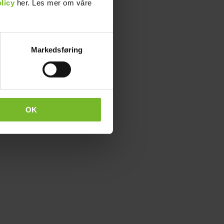
licy
her. Les mer om våre
Markedsføring
OK