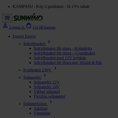
KAMPANJ - Köp 2 produkter - få 15% rabatt
menu
person
shopping_bag
Logga in
Gå till kassan
Energi
Energi
chevron_right
Solcellspaket
Solcellspaket för stuga - Kompletta
Solcellspaket för stuga – Grundpaket
Solcellspaket med 12V kylskåp
Solcellspaket för Husvagn, Husbil & Båt
chevron_right
Kraftpaket 230V
chevron_right
Solpaneler
Solpaneler 12V
Solpaneler 24V
Vikbar solpanel
Flexibla solpaneler
chevron_right
Solpanelsfäste
Takfäste
Väggfäste