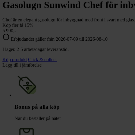
chevron_right
Gasolugn Sunwind Chef för in
Toalett
chevron_right
Grill & Fritid
Lacanche
Chef är en elegant gasolugn för inbyggnad med front i svart med glas.
chevron_right
Köp fler få 15%
Reservdelar
5 990,-
info
Erbjudandet gäller från 2026-07-09 till 2026-08-10
I lager. 2-5 arbetsdagar leveranstid.
Köp produkt
Click & collect
Lägg till i jämförelse
Bonus på alla köp
När du beställer på nätet