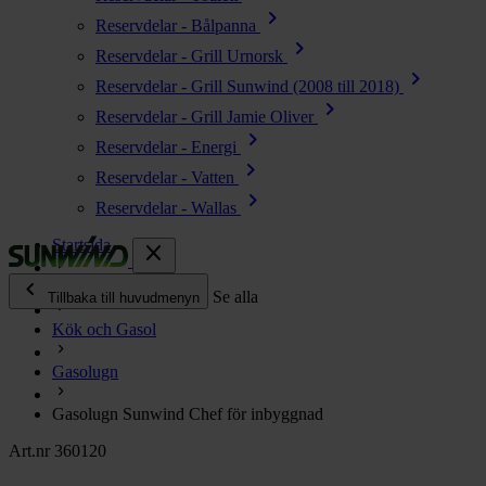
chevron_right
Reservdelar - Bålpanna
chevron_right
Reservdelar - Grill Urnorsk
chevron_right
Reservdelar - Grill Sunwind (2008 till 2018)
chevron_right
Reservdelar - Grill Jamie Oliver
chevron_right
Reservdelar - Energi
chevron_right
Reservdelar - Vatten
chevron_right
Reservdelar - Wallas
Startsida
close
chevron_left
Alla produkter
Se alla
Tillbaka till huvudmenyn
Kök och Gasol
chevron_right
Energi
Gasolugn
chevron_right
Kök & Gasol
chevron_right
Gasolugn Sunwind Chef för inbyggnad
Värme
chevron_right
Art.nr 360120
Vatten