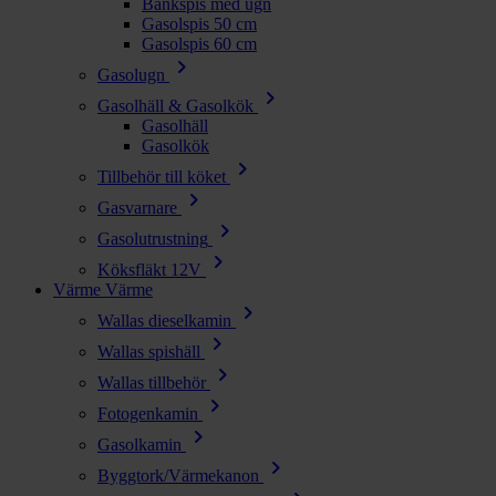
Bänkspis med ugn
Gasolspis 50 cm
Gasolspis 60 cm
chevron_right
Gasolugn
chevron_right
Gasolhäll & Gasolkök
Gasolhäll
Gasolkök
chevron_right
Tillbehör till köket
chevron_right
Gasvarnare
chevron_right
Gasolutrustning
chevron_right
Köksfläkt 12V
Värme
Värme
chevron_right
Wallas dieselkamin
chevron_right
Wallas spishäll
chevron_right
Wallas tillbehör
chevron_right
Fotogenkamin
chevron_right
Gasolkamin
chevron_right
Byggtork/Värmekanon