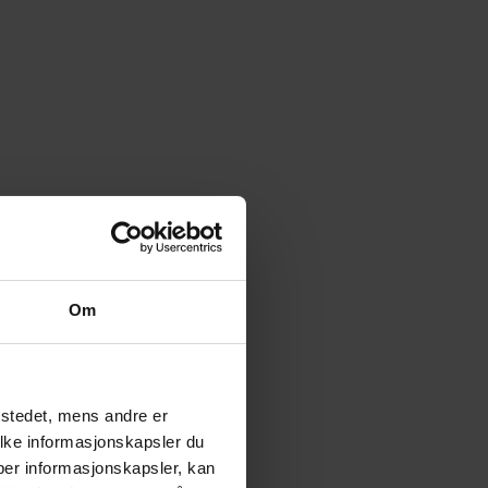
Om
tstedet, mens andre er
ilke informasjonskapsler du
yper informasjonskapsler, kan