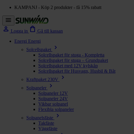
KAMPANJ - Köp 2 produkter - få 15% rabatt
menu
person
shopping_bag
Logga in
Gå till kassan
Energi
Energi
chevron_right
Solcellspaket
Solcellspaket för stuga - Kompletta
Solcellspaket för stuga – Grundpaket
Solcellspaket med 12V kylskåp
Solcellspaket för Husvagn, Husbil & Båt
chevron_right
Kraftpaket 230V
chevron_right
Solpaneler
Solpaneler 12V
Solpaneler 24V
Vikbar solpanel
Flexibla solpaneler
chevron_right
Solpanelsfäste
Takfäste
Väggfäste