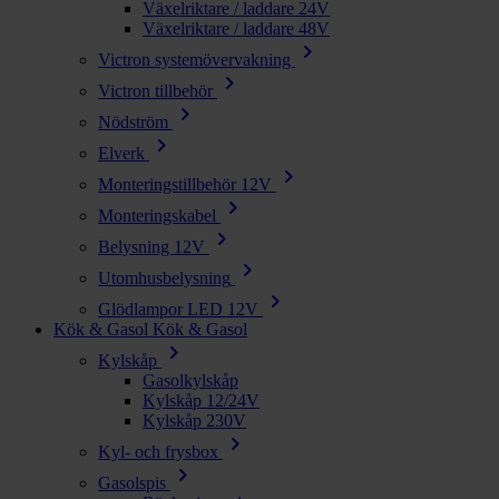
Växelriktare / laddare 24V
Växelriktare / laddare 48V
chevron_right
Victron systemövervakning
chevron_right
Victron tillbehör
chevron_right
Nödström
chevron_right
Elverk
chevron_right
Monteringstillbehör 12V
chevron_right
Monteringskabel
chevron_right
Belysning 12V
chevron_right
Utomhusbelysning
chevron_right
Glödlampor LED 12V
Kök & Gasol
Kök & Gasol
chevron_right
Kylskåp
Gasolkylskåp
Kylskåp 12/24V
Kylskåp 230V
chevron_right
Kyl- och frysbox
chevron_right
Gasolspis