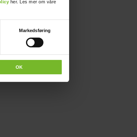
licy
her. Les mer om våre
Markedsføring
OK