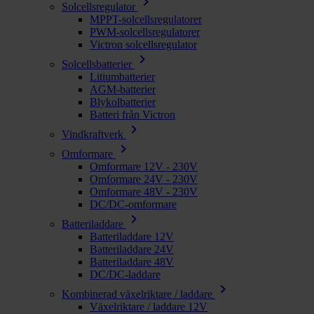
chevron_right
Solcellsregulator
MPPT-solcellsregulatorer
PWM-solcellsregulatorer
Victron solcellsregulator
chevron_right
Solcellsbatterier
Litiumbatterier
AGM-batterier
Blykolbatterier
Batteri från Victron
chevron_right
Vindkraftverk
chevron_right
Omformare
Omformare 12V - 230V
Omformare 24V - 230V
Omformare 48V - 230V
DC/DC-omformare
chevron_right
Batteriladdare
Batteriladdare 12V
Batteriladdare 24V
Batteriladdare 48V
DC/DC-laddare
chevron_right
Kombinerad växelriktare / laddare
Växelriktare / laddare 12V