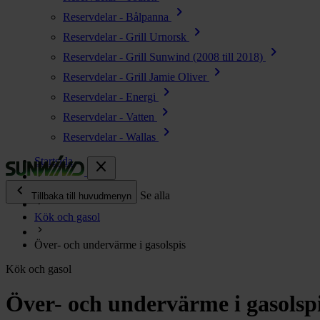
chevron_right
Reservdelar - Bålpanna
chevron_right
Reservdelar - Grill Urnorsk
chevron_right
Reservdelar - Grill Sunwind (2008 till 2018)
chevron_right
Reservdelar - Grill Jamie Oliver
chevron_right
Reservdelar - Energi
chevron_right
Reservdelar - Vatten
chevron_right
Reservdelar - Wallas
Startsida
close
chevron_left
Enjoy
Se alla
Tillbaka till huvudmenyn
Kök och gasol
chevron_right
Energi
Över- och undervärme i gasolspis
chevron_right
Kök & Gasol
Kök och gasol
chevron_right
Värme
chevron_right
Över- och undervärme i gasolsp
Vatten