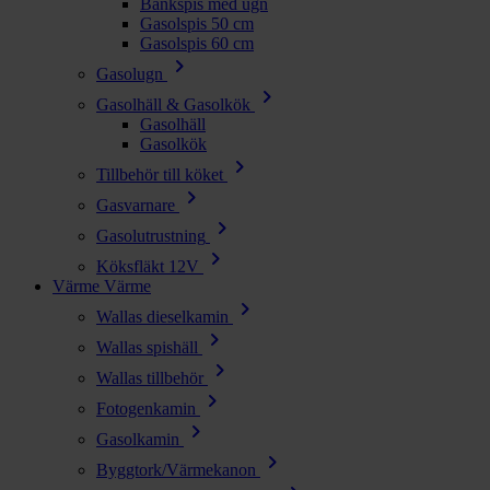
Bänkspis med ugn
Gasolspis 50 cm
Gasolspis 60 cm
chevron_right
Gasolugn
chevron_right
Gasolhäll & Gasolkök
Gasolhäll
Gasolkök
chevron_right
Tillbehör till köket
chevron_right
Gasvarnare
chevron_right
Gasolutrustning
chevron_right
Köksfläkt 12V
Värme
Värme
chevron_right
Wallas dieselkamin
chevron_right
Wallas spishäll
chevron_right
Wallas tillbehör
chevron_right
Fotogenkamin
chevron_right
Gasolkamin
chevron_right
Byggtork/Värmekanon