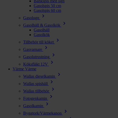
Bänkspis med ugn
Gasolspis 50 cm
Gasolspis 60 cm
chevron_right
Gasolugn
chevron_right
Gasolhäll & Gasolkök
Gasolhäll
Gasolkök
chevron_right
Tillbehör till köket
chevron_right
Gasvarnare
chevron_right
Gasolutrustning
chevron_right
Köksfläkt 12V
Värme
Värme
chevron_right
Wallas dieselkamin
chevron_right
Wallas spishäll
chevron_right
Wallas tillbehör
chevron_right
Fotogenkamin
chevron_right
Gasolkamin
chevron_right
Byggtork/Värmekanon