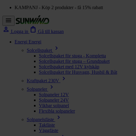
KAMPANJ - Köp 2 produkter - få 15% rabatt
menu
person
shopping_bag
Logga in
Gå till kassan
Energi
Energi
chevron_right
Solcellspaket
Solcellspaket för stuga - Kompletta
Solcellspaket för stuga – Grundpaket
Solcellspaket med 12V kylskåp
Solcellspaket för Husvagn, Husbil & Båt
chevron_right
Kraftpaket 230V
chevron_right
Solpaneler
Solpaneler 12V
Solpaneler 24V
Vikbar solpanel
Flexibla solpaneler
chevron_right
Solpanelsfäste
Takfäste
Väggfäste