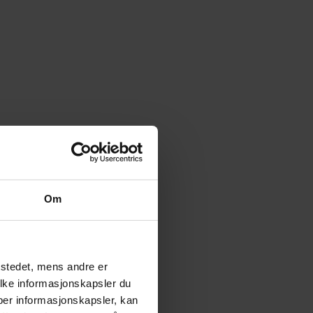
Om
tstedet, mens andre er
ilke informasjonskapsler du
yper informasjonskapsler, kan