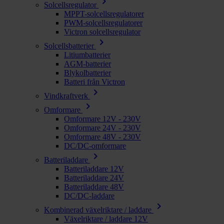
chevron_right
Solcellsregulator
MPPT-solcellsregulatorer
PWM-solcellsregulatorer
Victron solcellsregulator
chevron_right
Solcellsbatterier
Litiumbatterier
AGM-batterier
Blykolbatterier
Batteri från Victron
chevron_right
Vindkraftverk
chevron_right
Omformare
Omformare 12V - 230V
Omformare 24V - 230V
Omformare 48V - 230V
DC/DC-omformare
chevron_right
Batteriladdare
Batteriladdare 12V
Batteriladdare 24V
Batteriladdare 48V
DC/DC-laddare
chevron_right
Kombinerad växelriktare / laddare
Växelriktare / laddare 12V