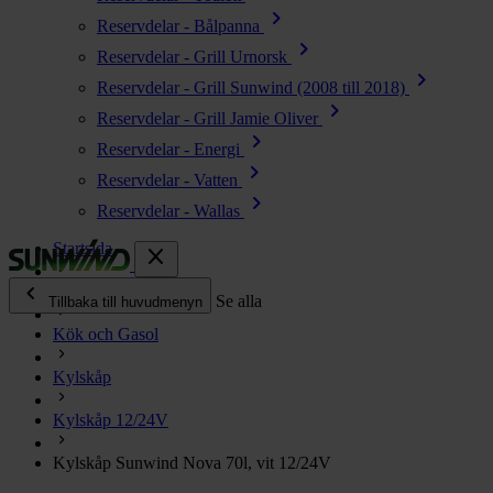
chevron_right
Reservdelar - Bålpanna
chevron_right
Reservdelar - Grill Urnorsk
chevron_right
Reservdelar - Grill Sunwind (2008 till 2018)
chevron_right
Reservdelar - Grill Jamie Oliver
chevron_right
Reservdelar - Energi
chevron_right
Reservdelar - Vatten
chevron_right
Reservdelar - Wallas
Startsida
close
chevron_left
Alla produkter
Se alla
Tillbaka till huvudmenyn
Kök och Gasol
chevron_right
Energi
Kylskåp
chevron_right
Kök & Gasol
chevron_right
Kylskåp 12/24V
Värme
chevron_right
Kylskåp Sunwind Nova 70l, vit 12/24V
Vatten