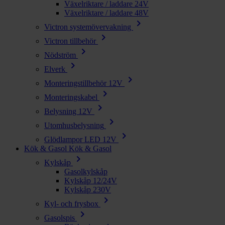
Växelriktare / laddare 24V
Växelriktare / laddare 48V
chevron_right
Victron systemövervakning
chevron_right
Victron tillbehör
chevron_right
Nödström
chevron_right
Elverk
chevron_right
Monteringstillbehör 12V
chevron_right
Monteringskabel
chevron_right
Belysning 12V
chevron_right
Utomhusbelysning
chevron_right
Glödlampor LED 12V
Kök & Gasol
Kök & Gasol
chevron_right
Kylskåp
Gasolkylskåp
Kylskåp 12/24V
Kylskåp 230V
chevron_right
Kyl- och frysbox
chevron_right
Gasolspis