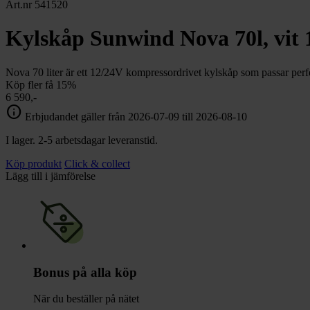
chevron_right
Art.nr 541520
Toalett
chevron_right
Grill & Fritid
Kylskåp Sunwind Nova 70l, vit 
Lacanche
chevron_right
Reservdelar
Nova 70 liter är ett 12/24V kompressordrivet kylskåp som passar perf
Köp fler få 15%
6 590,-
info
Erbjudandet gäller från 2026-07-09 till 2026-08-10
I lager. 2-5 arbetsdagar leveranstid.
Köp produkt
Click & collect
Lägg till i jämförelse
Bonus på alla köp
När du beställer på nätet