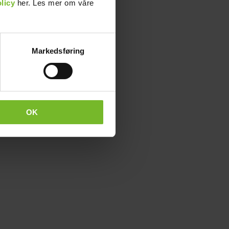
licy
her. Les mer om våre
Markedsføring
OK