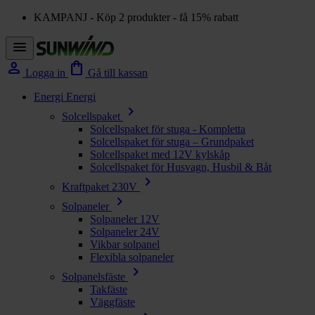
KAMPANJ - Köp 2 produkter - få 15% rabatt
menu
person
shopping_bag
Logga in
Gå till kassan
Energi
Energi
chevron_right
Solcellspaket
Solcellspaket för stuga - Kompletta
Solcellspaket för stuga – Grundpaket
Solcellspaket med 12V kylskåp
Solcellspaket för Husvagn, Husbil & Båt
chevron_right
Kraftpaket 230V
chevron_right
Solpaneler
Solpaneler 12V
Solpaneler 24V
Vikbar solpanel
Flexibla solpaneler
chevron_right
Solpanelsfäste
Takfäste
Väggfäste