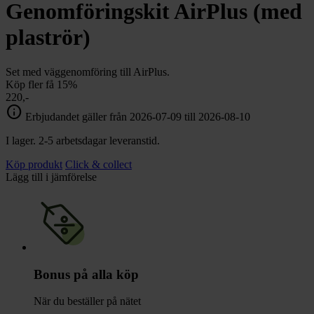
chevron_right
Genomföringskit AirPlus (med
Toalett
chevron_right
Grill & Fritid
plaströr)
Lacanche
chevron_right
Reservdelar
Set med väggenomföring till AirPlus.
Köp fler få 15%
220,-
info
Erbjudandet gäller från 2026-07-09 till 2026-08-10
I lager. 2-5 arbetsdagar leveranstid.
Köp produkt
Click & collect
Lägg till i jämförelse
Bonus på alla köp
När du beställer på nätet