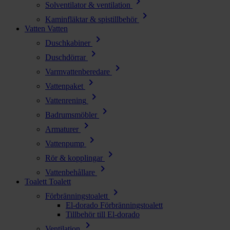
chevron_right
Solventilator & ventilation
chevron_right
Kaminfläktar & spistillbehör
Vatten
Vatten
chevron_right
Duschkabiner
chevron_right
Duschdörrar
chevron_right
Varmvattenberedare
chevron_right
Vattenpaket
chevron_right
Vattenrening
chevron_right
Badrumsmöbler
chevron_right
Armaturer
chevron_right
Vattenpump
chevron_right
Rör & kopplingar
chevron_right
Vattenbehållare
Toalett
Toalett
chevron_right
Förbränningstoalett
El-dorado Förbränningstoalett
Tillbehör till El-dorado
chevron_right
Ventilation