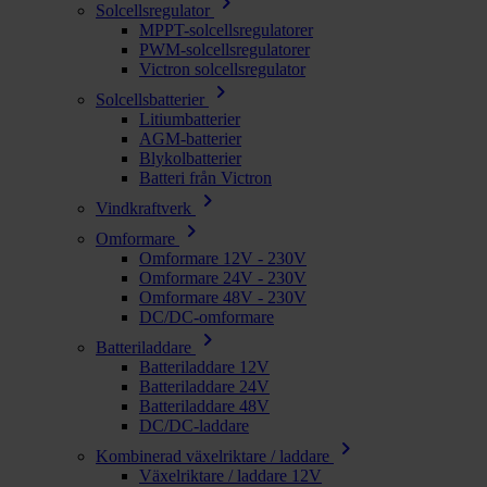
chevron_right
Solcellsregulator
MPPT-solcellsregulatorer
PWM-solcellsregulatorer
Victron solcellsregulator
chevron_right
Solcellsbatterier
Litiumbatterier
AGM-batterier
Blykolbatterier
Batteri från Victron
chevron_right
Vindkraftverk
chevron_right
Omformare
Omformare 12V - 230V
Omformare 24V - 230V
Omformare 48V - 230V
DC/DC-omformare
chevron_right
Batteriladdare
Batteriladdare 12V
Batteriladdare 24V
Batteriladdare 48V
DC/DC-laddare
chevron_right
Kombinerad växelriktare / laddare
Växelriktare / laddare 12V