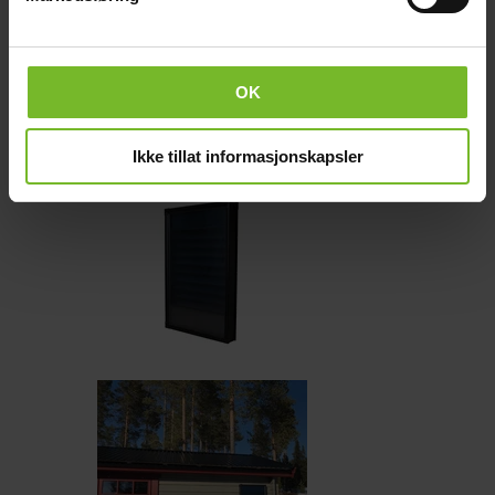
Solvärmepanel Sunwind AirPlus 120
5 490,-
OK
Köp fler få 15%
Ikke tillat informasjonskapsler