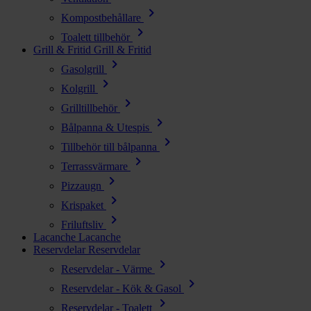
chevron_right
Kompostbehållare
chevron_right
Toalett tillbehör
Grill & Fritid
Grill & Fritid
chevron_right
Gasolgrill
chevron_right
Kolgrill
chevron_right
Grilltillbehör
chevron_right
Bålpanna & Utespis
chevron_right
Tillbehör till bålpanna
chevron_right
Terrassvärmare
chevron_right
Pizzaugn
chevron_right
Krispaket
chevron_right
Friluftsliv
Lacanche
Lacanche
Reservdelar
Reservdelar
chevron_right
Reservdelar - Värme
chevron_right
Reservdelar - Kök & Gasol
chevron_right
Reservdelar - Toalett