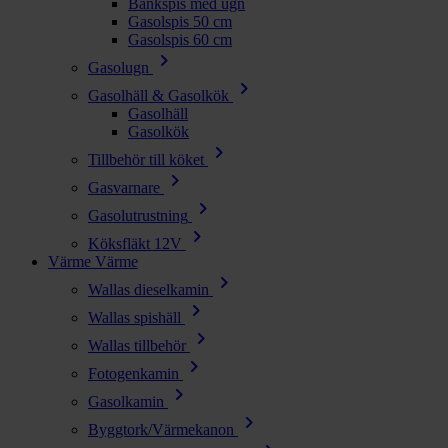
Bänkspis med ugn
Gasolspis 50 cm
Gasolspis 60 cm
chevron_right
Gasolugn
chevron_right
Gasolhäll & Gasolkök
Gasolhäll
Gasolkök
chevron_right
Tillbehör till köket
chevron_right
Gasvarnare
chevron_right
Gasolutrustning
chevron_right
Köksfläkt 12V
Värme
Värme
chevron_right
Wallas dieselkamin
chevron_right
Wallas spishäll
chevron_right
Wallas tillbehör
chevron_right
Fotogenkamin
chevron_right
Gasolkamin
chevron_right
Byggtork/Värmekanon