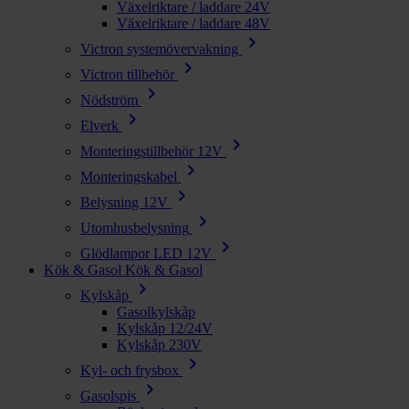
Växelriktare / laddare 24V
Växelriktare / laddare 48V
chevron_right
Victron systemövervakning
chevron_right
Victron tillbehör
chevron_right
Nödström
chevron_right
Elverk
chevron_right
Monteringstillbehör 12V
chevron_right
Monteringskabel
chevron_right
Belysning 12V
chevron_right
Utomhusbelysning
chevron_right
Glödlampor LED 12V
Kök & Gasol
Kök & Gasol
chevron_right
Kylskåp
Gasolkylskåp
Kylskåp 12/24V
Kylskåp 230V
chevron_right
Kyl- och frysbox
chevron_right
Gasolspis