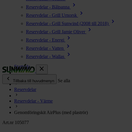
chevron_right
Reservdelar - Bålpanna
chevron_right
Reservdelar - Grill Urnorsk
chevron_right
Reservdelar - Grill Sunwind (2008 till 2018)
chevron_right
Reservdelar - Grill Jamie Oliver
chevron_right
Reservdelar - Energi
chevron_right
Reservdelar - Vatten
chevron_right
Reservdelar - Wallas
Startsida
close
chevron_left
Alla produkter
Se alla
Tillbaka till huvudmenyn
Reservdelar
chevron_right
Energi
Reservdelar - Värme
chevron_right
Kök & Gasol
chevron_right
Genomföringskit AirPlus (med plaströr)
Värme
chevron_right
Art.nr 105077
Vatten