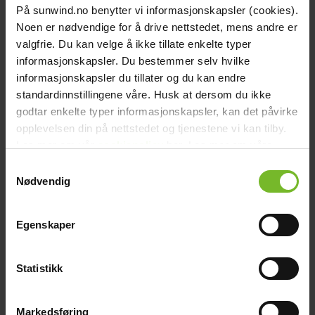
På sunwind.no benytter vi informasjonskapsler (cookies).
Köp fler få 15%
Noen er nødvendige for å drive nettstedet, mens andre er
valgfrie. Du kan velge å ikke tillate enkelte typer
informasjonskapsler. Du bestemmer selv hvilke
informasjonskapsler du tillater og du kan endre
standardinnstillingene våre. Husk at dersom du ikke
godtar enkelte typer informasjonskapsler, kan det påvirke
opplevelsen din på nettstedet og tjenestene vi kan tilby.
Les mer om vår
cookiepolicy
her. Les mer om våre
rutiner for
personvern
her.
Samtykkevalg
Nødvendig
Egenskaper
Statistikk
Markedsføring