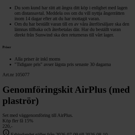
Du som kund har rätt att ångra ditt köp i enlighet med lagen
om distansavtal. Meddela oss om du vill nyttja ångerrätten
inom 14 dagar efter att du har mottagit varan.
Om du har beställt varan till en av våra återförsäljare ska den
lämnas tillbaka och återbetalas där. Har du beställt varan
direkt från Sunwind ska den returneras till vårt lager.
Priser
Alla priser är inkl moms
"Tidigare pris" avser lägsta pris senaste 30 dagarna
Art.nr 105077
Genomföringskit AirPlus (med
plaströr)
Set med väggenomföring till AirPlus.
Köp fler få 15%
220,-
info
Erbjudandet gäller från 2026-07-09 till 2026-08-10