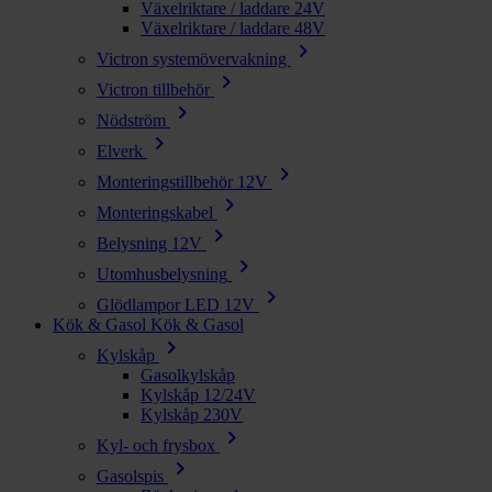
Växelriktare / laddare 24V
Växelriktare / laddare 48V
chevron_right
Victron systemövervakning
chevron_right
Victron tillbehör
chevron_right
Nödström
chevron_right
Elverk
chevron_right
Monteringstillbehör 12V
chevron_right
Monteringskabel
chevron_right
Belysning 12V
chevron_right
Utomhusbelysning
chevron_right
Glödlampor LED 12V
Kök & Gasol
Kök & Gasol
chevron_right
Kylskåp
Gasolkylskåp
Kylskåp 12/24V
Kylskåp 230V
chevron_right
Kyl- och frysbox
chevron_right
Gasolspis