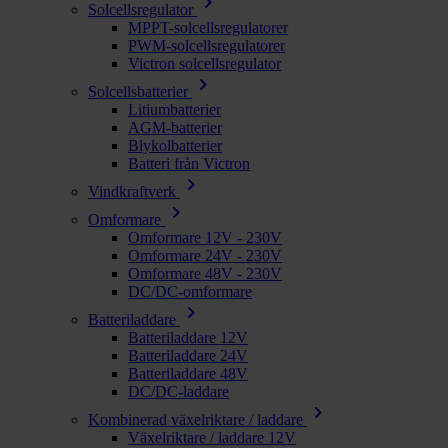
chevron_right
Solcellsregulator
MPPT-solcellsregulatorer
PWM-solcellsregulatorer
Victron solcellsregulator
chevron_right
Solcellsbatterier
Litiumbatterier
AGM-batterier
Blykolbatterier
Batteri från Victron
chevron_right
Vindkraftverk
chevron_right
Omformare
Omformare 12V - 230V
Omformare 24V - 230V
Omformare 48V - 230V
DC/DC-omformare
chevron_right
Batteriladdare
Batteriladdare 12V
Batteriladdare 24V
Batteriladdare 48V
DC/DC-laddare
chevron_right
Kombinerad växelriktare / laddare
Växelriktare / laddare 12V