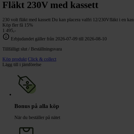
chevron_right
Fläkt 230V med kassett
Toalett
chevron_right
Grill & Fritid
Lacanche
230 volt fläkt med kassett Du kan placera valfri 12/230Vfläkt i en kas
chevron_right
Köp fler få 15%
Reservdelar
1 495,-
info
Erbjudandet gäller från 2026-07-09 till 2026-08-10
Tillfälligt slut / Beställningsvara
Köp produkt
Click & collect
Lägg till i jämförelse
Bonus på alla köp
När du beställer på nätet