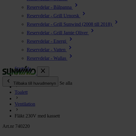
chevron_right
Reservdelar - Bålpanna
chevron_right
Reservdelar - Grill Urnorsk
chevron_right
Reservdelar - Grill Sunwind (2008 till 2018)
chevron_right
Reservdelar - Grill Jamie Oliver
chevron_right
Reservdelar - Energi
chevron_right
Reservdelar - Vatten
chevron_right
Reservdelar - Wallas
Startsida
close
chevron_left
Alla produkter
Se alla
Tillbaka till huvudmenyn
Toalett
chevron_right
Energi
Ventilation
chevron_right
Kök & Gasol
chevron_right
Fläkt 230V med kassett
Värme
chevron_right
Art.nr 740220
Vatten