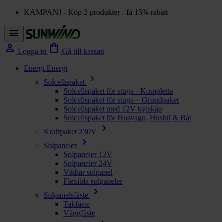
KAMPANJ - Köp 2 produkter - få 15% rabatt
menu
person
shopping_bag
Logga in
Gå till kassan
Energi
Energi
chevron_right
Solcellspaket
Solcellspaket för stuga - Kompletta
Solcellspaket för stuga – Grundpaket
Solcellspaket med 12V kylskåp
Solcellspaket för Husvagn, Husbil & Båt
chevron_right
Kraftpaket 230V
chevron_right
Solpaneler
Solpaneler 12V
Solpaneler 24V
Vikbar solpanel
Flexibla solpaneler
chevron_right
Solpanelsfäste
Takfäste
Väggfäste