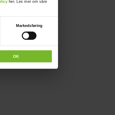
licy
her. Les mer om våre
Markedsføring
OK