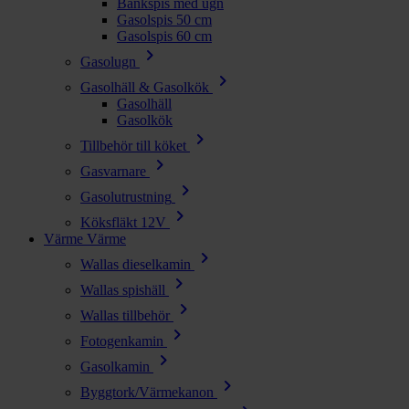
Bänkspis med ugn
Gasolspis 50 cm
Gasolspis 60 cm
chevron_right
Gasolugn
chevron_right
Gasolhäll & Gasolkök
Gasolhäll
Gasolkök
chevron_right
Tillbehör till köket
chevron_right
Gasvarnare
chevron_right
Gasolutrustning
chevron_right
Köksfläkt 12V
Värme
Värme
chevron_right
Wallas dieselkamin
chevron_right
Wallas spishäll
chevron_right
Wallas tillbehör
chevron_right
Fotogenkamin
chevron_right
Gasolkamin
chevron_right
Byggtork/Värmekanon