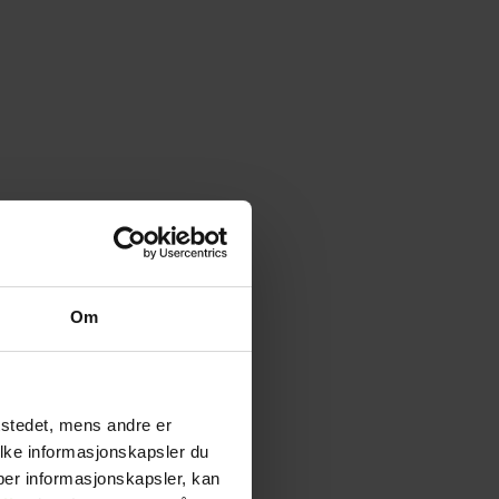
Om
tstedet, mens andre er
ilke informasjonskapsler du
yper informasjonskapsler, kan