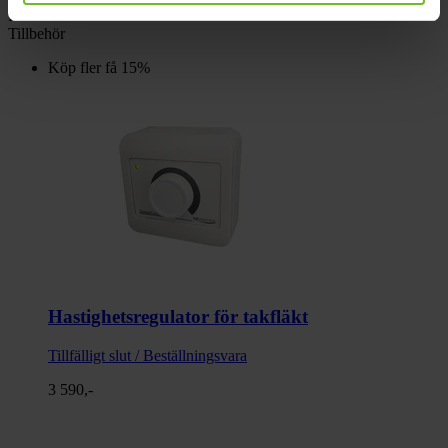
Recensioner
Tillbehör
Köp fler få 15%
Hastighetsregulator för takfläkt
Tillfälligt slut / Beställningsvara
3 590,-