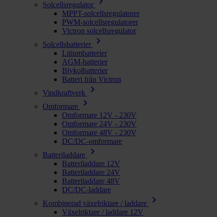
chevron_right
Solcellsregulator
MPPT-solcellsregulatorer
PWM-solcellsregulatorer
Victron solcellsregulator
chevron_right
Solcellsbatterier
Litiumbatterier
AGM-batterier
Blykolbatterier
Batteri från Victron
chevron_right
Vindkraftverk
chevron_right
Omformare
Omformare 12V - 230V
Omformare 24V - 230V
Omformare 48V - 230V
DC/DC-omformare
chevron_right
Batteriladdare
Batteriladdare 12V
Batteriladdare 24V
Batteriladdare 48V
DC/DC-laddare
chevron_right
Kombinerad växelriktare / laddare
Växelriktare / laddare 12V