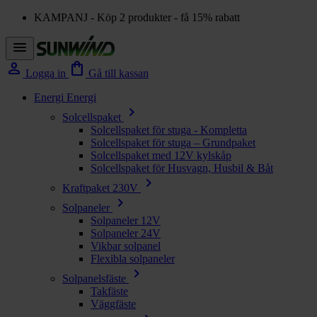
KAMPANJ - Köp 2 produkter - få 15% rabatt
menu
person
shopping_bag
Logga in
Gå till kassan
Energi
Energi
chevron_right
Solcellspaket
Solcellspaket för stuga - Kompletta
Solcellspaket för stuga – Grundpaket
Solcellspaket med 12V kylskåp
Solcellspaket för Husvagn, Husbil & Båt
chevron_right
Kraftpaket 230V
chevron_right
Solpaneler
Solpaneler 12V
Solpaneler 24V
Vikbar solpanel
Flexibla solpaneler
chevron_right
Solpanelsfäste
Takfäste
Väggfäste