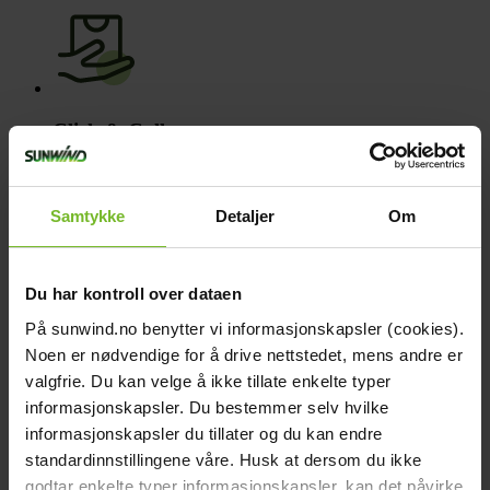
Click & Collect
Fraktfritt till våra återförsäljare
Samtykke
Detaljer
Om
Du har kontroll over dataen
Betala med Klarna
På sunwind.no benytter vi informasjonskapsler (cookies).
Noen er nødvendige for å drive nettstedet, mens andre er
Få varorna först, betala sen
valgfrie. Du kan velge å ikke tillate enkelte typer
Beskrivning
informasjonskapsler. Du bestemmer selv hvilke
Teknisk data
informasjonskapsler du tillater og du kan endre
Recensioner
standardinnstillingene våre. Husk at dersom du ikke
Tillbehör
Liknande produkter
godtar enkelte typer informasjonskapsler, kan det påvirke