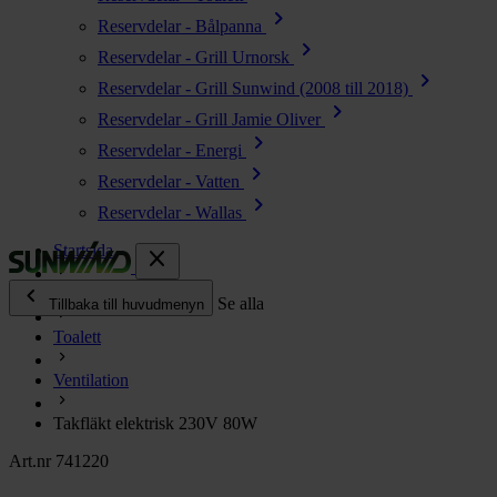
chevron_right
Reservdelar - Bålpanna
chevron_right
Reservdelar - Grill Urnorsk
chevron_right
Reservdelar - Grill Sunwind (2008 till 2018)
chevron_right
Reservdelar - Grill Jamie Oliver
chevron_right
Reservdelar - Energi
chevron_right
Reservdelar - Vatten
chevron_right
Reservdelar - Wallas
Startsida
close
chevron_left
Alla produkter
Se alla
Tillbaka till huvudmenyn
Toalett
chevron_right
Energi
Ventilation
chevron_right
Kök & Gasol
chevron_right
Takfläkt elektrisk 230V 80W
Värme
chevron_right
Art.nr 741220
Vatten