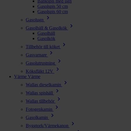
Bänkspis med ugn
Gasolspis 50 cm
Gasolspis 60 cm
chevron_right
Gasolugn
chevron_right
Gasolhäll & Gasolkök
Gasolhäll
Gasolkök
chevron_right
Tillbehör till köket
chevron_right
Gasvarnare
chevron_right
Gasolutrustning
chevron_right
Köksfläkt 12V
Värme
Värme
chevron_right
Wallas dieselkamin
chevron_right
Wallas spishäll
chevron_right
Wallas tillbehör
chevron_right
Fotogenkamin
chevron_right
Gasolkamin
chevron_right
Byggtork/Värmekanon