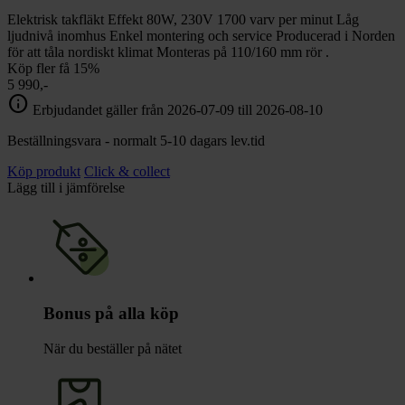
Elektrisk takfläkt Effekt 80W, 230V 1700 varv per minut Låg
ljudnivå inomhus Enkel montering och service Producerad i Norden
för att tåla nordiskt klimat Monteras på 110/160 mm rör .
Köp fler få 15%
5 990,-
info
Erbjudandet gäller från 2026-07-09 till 2026-08-10
Beställningsvara - normalt 5-10 dagars lev.tid
Köp produkt
Click & collect
Lägg till i jämförelse
Bonus på alla köp
När du beställer på nätet