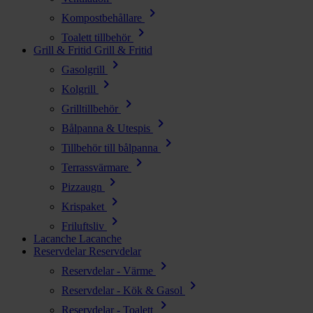
chevron_right
Kompostbehållare
chevron_right
Toalett tillbehör
Grill & Fritid
Grill & Fritid
chevron_right
Gasolgrill
chevron_right
Kolgrill
chevron_right
Grilltillbehör
chevron_right
Bålpanna & Utespis
chevron_right
Tillbehör till bålpanna
chevron_right
Terrassvärmare
chevron_right
Pizzaugn
chevron_right
Krispaket
chevron_right
Friluftsliv
Lacanche
Lacanche
Reservdelar
Reservdelar
chevron_right
Reservdelar - Värme
chevron_right
Reservdelar - Kök & Gasol
chevron_right
Reservdelar - Toalett