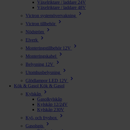
Växelriktare / laddare 24V
Växelriktare / laddare 48V
chevron_right
Victron systemövervakning
chevron_right
Victron tillbehör
chevron_right
Nödström
chevron_right
Elverk
chevron_right
Monteringstillbehör 12V
chevron_right
Monteringskabel
chevron_right
Belysning 12V
chevron_right
Utomhusbelysning
chevron_right
Glödlampor LED 12V
Kök & Gasol
Kök & Gasol
chevron_right
Kylskåp
Gasolkylskåp
Kylskåp 12/24V
Kylskåp 230V
chevron_right
Kyl- och frysbox
chevron_right
Gasolspis