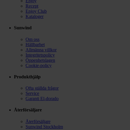
Enjoy
Recept
Enjoy Club
Kataloger
Sunwind
Om oss
Hållbarhet
Allmänna villkor
Integritetspolicy
Öppenhetslagen
Cookie-policy
Produkthjälp
Ofta ställda frågor
Service
Garanti El-dorado
Återförsäljare
Återförsäljare
Sunwind Stockholm