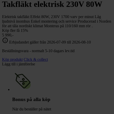
chevron_right
Takfläkt elektrisk 230V 80W
Toalett
chevron_right
Grill & Fritid
Lacanche
Elektrisk takfläkt Effekt 80W, 230V 1700 varv per minut Låg
chevron_right
ljudnivå inomhus Enkel montering och service Producerad i Norden
Reservdelar
för att tåla nordiskt klimat Monteras på 110/160 mm rör .
Köp fler få 15%
5 990,-
info
Erbjudandet gäller från 2026-07-09 till 2026-08-10
Beställningsvara - normalt 5-10 dagars lev.tid
Köp produkt
Click & collect
Lägg till i jämförelse
Bonus på alla köp
När du beställer på nätet