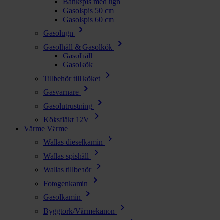
Bänkspis med ugn
Gasolspis 50 cm
Gasolspis 60 cm
chevron_right
Gasolugn
chevron_right
Gasolhäll & Gasolkök
Gasolhäll
Gasolkök
chevron_right
Tillbehör till köket
chevron_right
Gasvarnare
chevron_right
Gasolutrustning
chevron_right
Köksfläkt 12V
Värme
Värme
chevron_right
Wallas dieselkamin
chevron_right
Wallas spishäll
chevron_right
Wallas tillbehör
chevron_right
Fotogenkamin
chevron_right
Gasolkamin
chevron_right
Byggtork/Värmekanon