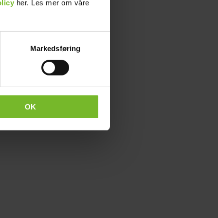
licy
her. Les mer om våre
Markedsføring
OK