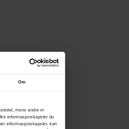
Om
tstedet, mens andre er
ilke informasjonskapsler du
yper informasjonskapsler, kan