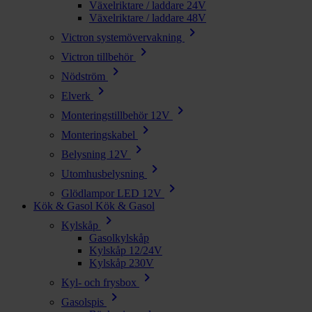
Växelriktare / laddare 24V
Växelriktare / laddare 48V
chevron_right
Victron systemövervakning
chevron_right
Victron tillbehör
chevron_right
Nödström
chevron_right
Elverk
chevron_right
Monteringstillbehör 12V
chevron_right
Monteringskabel
chevron_right
Belysning 12V
chevron_right
Utomhusbelysning
chevron_right
Glödlampor LED 12V
Kök & Gasol
Kök & Gasol
chevron_right
Kylskåp
Gasolkylskåp
Kylskåp 12/24V
Kylskåp 230V
chevron_right
Kyl- och frysbox
chevron_right
Gasolspis