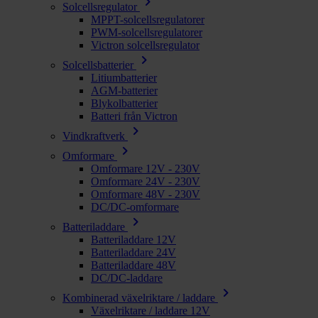
chevron_right
Solcellsregulator
MPPT-solcellsregulatorer
PWM-solcellsregulatorer
Victron solcellsregulator
chevron_right
Solcellsbatterier
Litiumbatterier
AGM-batterier
Blykolbatterier
Batteri från Victron
chevron_right
Vindkraftverk
chevron_right
Omformare
Omformare 12V - 230V
Omformare 24V - 230V
Omformare 48V - 230V
DC/DC-omformare
chevron_right
Batteriladdare
Batteriladdare 12V
Batteriladdare 24V
Batteriladdare 48V
DC/DC-laddare
chevron_right
Kombinerad växelriktare / laddare
Växelriktare / laddare 12V