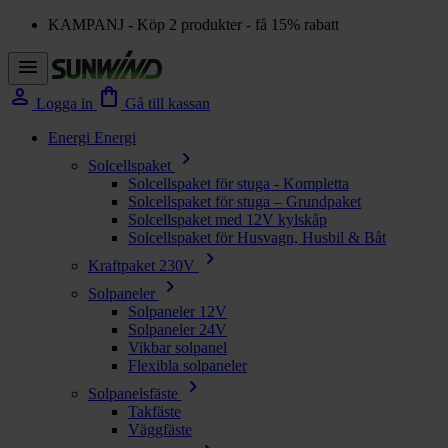
KAMPANJ - Köp 2 produkter - få 15% rabatt
menu
person
shopping_bag
Logga in
Gå till kassan
Energi
Energi
chevron_right
Solcellspaket
Solcellspaket för stuga - Kompletta
Solcellspaket för stuga – Grundpaket
Solcellspaket med 12V kylskåp
Solcellspaket för Husvagn, Husbil & Båt
chevron_right
Kraftpaket 230V
chevron_right
Solpaneler
Solpaneler 12V
Solpaneler 24V
Vikbar solpanel
Flexibla solpaneler
chevron_right
Solpanelsfäste
Takfäste
Väggfäste