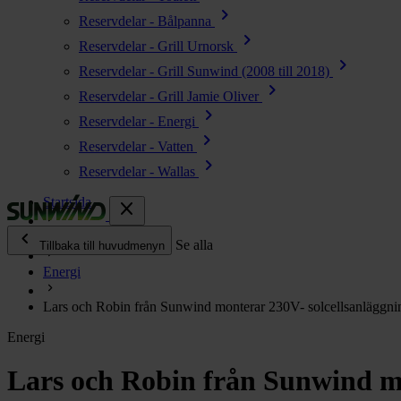
chevron_right
Reservdelar - Bålpanna
chevron_right
Reservdelar - Grill Urnorsk
chevron_right
Reservdelar - Grill Sunwind (2008 till 2018)
chevron_right
Reservdelar - Grill Jamie Oliver
chevron_right
Reservdelar - Energi
chevron_right
Reservdelar - Vatten
chevron_right
Reservdelar - Wallas
Startsida
close
chevron_left
Enjoy
Se alla
Tillbaka till huvudmenyn
Energi
chevron_right
Energi
Lars och Robin från Sunwind monterar 230V- solcellsanläggni
chevron_right
Kök & Gasol
Energi
chevron_right
Värme
chevron_right
Lars och Robin från Sunwind mo
Vatten