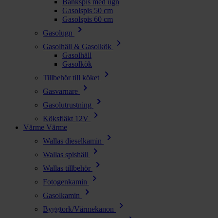
Bänkspis med ugn
Gasolspis 50 cm
Gasolspis 60 cm
chevron_right
Gasolugn
chevron_right
Gasolhäll & Gasolkök
Gasolhäll
Gasolkök
chevron_right
Tillbehör till köket
chevron_right
Gasvarnare
chevron_right
Gasolutrustning
chevron_right
Köksfläkt 12V
Värme
Värme
chevron_right
Wallas dieselkamin
chevron_right
Wallas spishäll
chevron_right
Wallas tillbehör
chevron_right
Fotogenkamin
chevron_right
Gasolkamin
chevron_right
Byggtork/Värmekanon