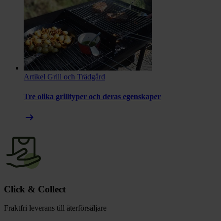
Artikel
Grill och Trädgård
Tre olika grilltyper och deras egenskaper
arrow_right_alt
Click & Collect
Fraktfri leverans till återförsäljare