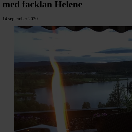
chevron_right
med facklan Helene
Toalett
chevron_right
Grill & Fritid
Lacanche
14 september 2020
chevron_right
Reservdelar