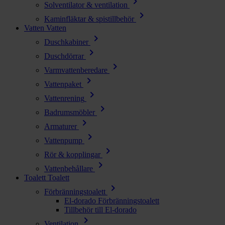
chevron_right
Solventilator & ventilation
chevron_right
Kaminfläktar & spistillbehör
Vatten
Vatten
chevron_right
Duschkabiner
chevron_right
Duschdörrar
chevron_right
Varmvattenberedare
chevron_right
Vattenpaket
chevron_right
Vattenrening
chevron_right
Badrumsmöbler
chevron_right
Armaturer
chevron_right
Vattenpump
chevron_right
Rör & kopplingar
chevron_right
Vattenbehållare
Toalett
Toalett
chevron_right
Förbränningstoalett
El-dorado Förbränningstoalett
Tillbehör till El-dorado
chevron_right
Ventilation