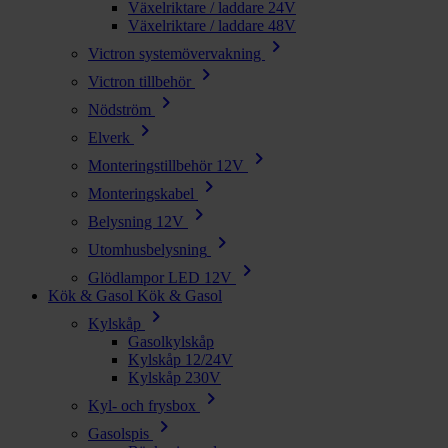
Växelriktare / laddare 24V
Växelriktare / laddare 48V
chevron_right
Victron systemövervakning
chevron_right
Victron tillbehör
chevron_right
Nödström
chevron_right
Elverk
chevron_right
Monteringstillbehör 12V
chevron_right
Monteringskabel
chevron_right
Belysning 12V
chevron_right
Utomhusbelysning
chevron_right
Glödlampor LED 12V
Kök & Gasol
Kök & Gasol
chevron_right
Kylskåp
Gasolkylskåp
Kylskåp 12/24V
Kylskåp 230V
chevron_right
Kyl- och frysbox
chevron_right
Gasolspis