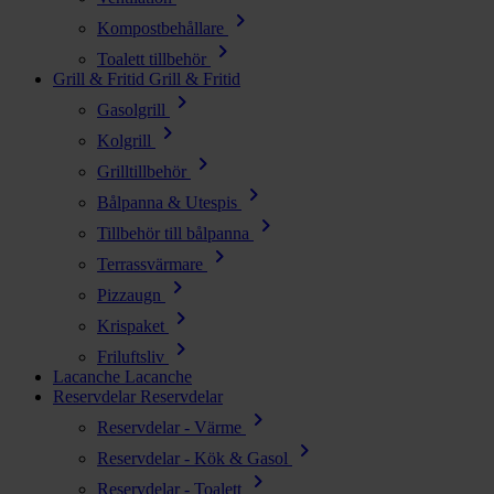
chevron_right
Kompostbehållare
chevron_right
Toalett tillbehör
Grill & Fritid
Grill & Fritid
chevron_right
Gasolgrill
chevron_right
Kolgrill
chevron_right
Grilltillbehör
chevron_right
Bålpanna & Utespis
chevron_right
Tillbehör till bålpanna
chevron_right
Terrassvärmare
chevron_right
Pizzaugn
chevron_right
Krispaket
chevron_right
Friluftsliv
Lacanche
Lacanche
Reservdelar
Reservdelar
chevron_right
Reservdelar - Värme
chevron_right
Reservdelar - Kök & Gasol
chevron_right
Reservdelar - Toalett