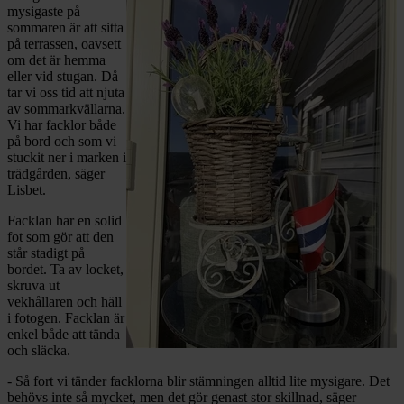
mysigaste på
sommaren är att sitta
på terrassen, oavsett
om det är hemma
eller vid stugan. Då
tar vi oss tid att njuta
av sommarkvällarna.
Vi har facklor både
på bord och som vi
stuckit ner i marken i
trädgården, säger
Lisbet.
Facklan har en solid
fot som gör att den
står stadigt på
bordet. Ta av locket,
skruva ut
vekhållaren och häll
i fotogen. Facklan är
enkel både att tända
och släcka.
- Så fort vi tänder facklorna blir stämningen alltid lite mysigare. Det
behövs inte så mycket, men det gör genast stor skillnad, säger