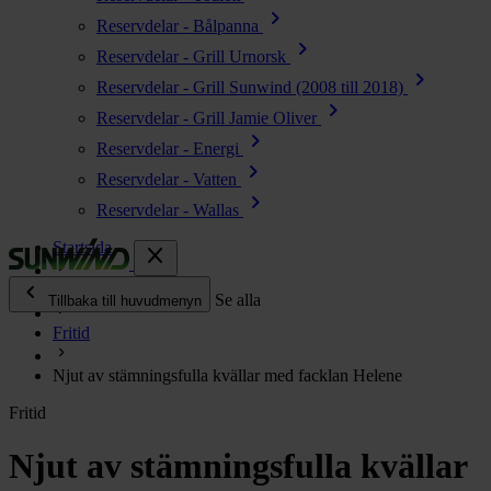
chevron_right
Reservdelar - Bålpanna
chevron_right
Reservdelar - Grill Urnorsk
chevron_right
Reservdelar - Grill Sunwind (2008 till 2018)
chevron_right
Reservdelar - Grill Jamie Oliver
chevron_right
Reservdelar - Energi
chevron_right
Reservdelar - Vatten
chevron_right
Reservdelar - Wallas
Startsida
close
chevron_left
Enjoy
Se alla
Tillbaka till huvudmenyn
Fritid
chevron_right
Energi
Njut av stämningsfulla kvällar med facklan Helene
chevron_right
Kök & Gasol
Fritid
chevron_right
Värme
chevron_right
Njut av stämningsfulla kvällar
Vatten