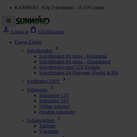
KAMPANJ - Köp 2 produkter - få 15% rabatt
menu
person
shopping_bag
Logga in
Gå till kassan
Energi
Energi
chevron_right
Solcellspaket
Solcellspaket för stuga - Kompletta
Solcellspaket för stuga – Grundpaket
Solcellspaket med 12V kylskåp
Solcellspaket för Husvagn, Husbil & Båt
chevron_right
Kraftpaket 230V
chevron_right
Solpaneler
Solpaneler 12V
Solpaneler 24V
Vikbar solpanel
Flexibla solpaneler
chevron_right
Solpanelsfäste
Takfäste
Väggfäste