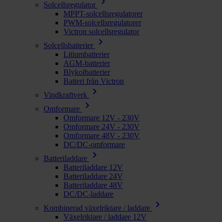
chevron_right
Solcellsregulator
MPPT-solcellsregulatorer
PWM-solcellsregulatorer
Victron solcellsregulator
chevron_right
Solcellsbatterier
Litiumbatterier
AGM-batterier
Blykolbatterier
Batteri från Victron
chevron_right
Vindkraftverk
chevron_right
Omformare
Omformare 12V - 230V
Omformare 24V - 230V
Omformare 48V - 230V
DC/DC-omformare
chevron_right
Batteriladdare
Batteriladdare 12V
Batteriladdare 24V
Batteriladdare 48V
DC/DC-laddare
chevron_right
Kombinerad växelriktare / laddare
Växelriktare / laddare 12V