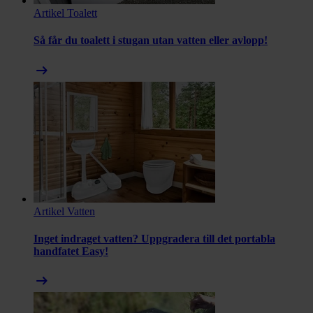
Artikel
Toalett
Så får du toalett i stugan utan vatten eller avlopp!
arrow_right_alt
Artikel
Vatten
Inget indraget vatten? Uppgradera till det portabla
handfatet Easy!
arrow_right_alt