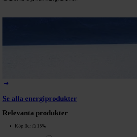
arrow_right_alt
Se alla energiprodukter
Relevanta produkter
Köp fler få 15%