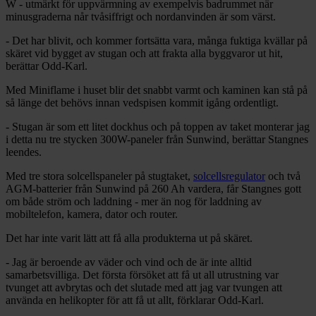
W - utmärkt för uppvärmning av exempelvis badrummet när
minusgraderna når tvåsiffrigt och nordanvinden är som värst.
- Det har blivit, och kommer fortsätta vara, många fuktiga kvällar på
skäret vid bygget av stugan och att frakta alla byggvaror ut hit,
berättar Odd-Karl.
Med Miniflame i huset blir det snabbt varmt och kaminen kan stå på
så länge det behövs innan vedspisen kommit igång ordentligt.
- Stugan är som ett litet dockhus och på toppen av taket monterar jag
i detta nu tre stycken 300W-paneler från Sunwind, berättar Stangnes
leendes.
Med tre stora solcellspaneler på stugtaket,
solcellsregulator
och två
AGM-batterier från Sunwind på 260 Ah vardera, får Stangnes gott
om både ström och laddning - mer än nog för laddning av
mobiltelefon, kamera, dator och router.
Det har inte varit lätt att få alla produkterna ut på skäret.
- Jag är beroende av väder och vind och de är inte alltid
samarbetsvilliga. Det första försöket att få ut all utrustning var
tvunget att avbrytas och det slutade med att jag var tvungen att
använda en helikopter för att få ut allt, förklarar Odd-Karl.