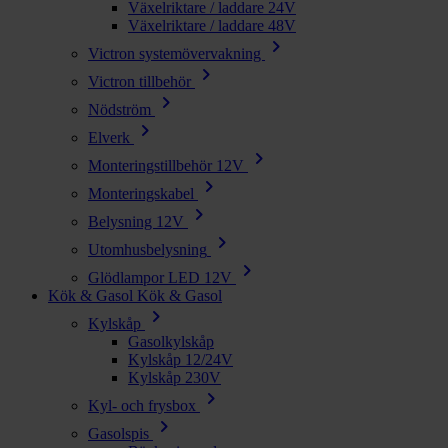
Växelriktare / laddare 24V
Växelriktare / laddare 48V
chevron_right
Victron systemövervakning
chevron_right
Victron tillbehör
chevron_right
Nödström
chevron_right
Elverk
chevron_right
Monteringstillbehör 12V
chevron_right
Monteringskabel
chevron_right
Belysning 12V
chevron_right
Utomhusbelysning
chevron_right
Glödlampor LED 12V
Kök & Gasol
Kök & Gasol
chevron_right
Kylskåp
Gasolkylskåp
Kylskåp 12/24V
Kylskåp 230V
chevron_right
Kyl- och frysbox
chevron_right
Gasolspis