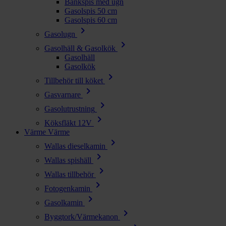
Bänkspis med ugn
Gasolspis 50 cm
Gasolspis 60 cm
chevron_right
Gasolugn
chevron_right
Gasolhäll & Gasolkök
Gasolhäll
Gasolkök
chevron_right
Tillbehör till köket
chevron_right
Gasvarnare
chevron_right
Gasolutrustning
chevron_right
Köksfläkt 12V
Värme
Värme
chevron_right
Wallas dieselkamin
chevron_right
Wallas spishäll
chevron_right
Wallas tillbehör
chevron_right
Fotogenkamin
chevron_right
Gasolkamin
chevron_right
Byggtork/Värmekanon