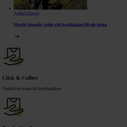
Artikel
Energi
Martti Suosalo valde rätt kraftpaket till sin stuga
arrow_right_alt
Click & Collect
Fraktfri leverans till återförsäljare