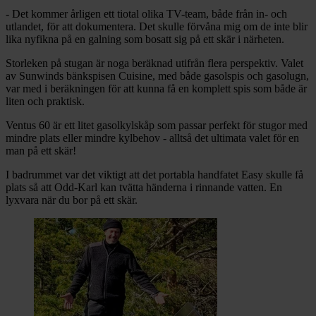
- Det kommer årligen ett tiotal olika TV-team, både från in- och
utlandet, för att dokumentera. Det skulle förvåna mig om de inte blir
lika nyfikna på en galning som bosatt sig på ett skär i närheten.
Storleken på stugan är noga beräknad utifrån flera perspektiv. Valet
av Sunwinds bänkspisen Cuisine, med både gasolspis och gasolugn,
var med i beräkningen för att kunna få en komplett spis som både är
liten och praktisk.
Ventus 60 är ett litet gasolkylskåp som passar perfekt för stugor med
mindre plats eller mindre kylbehov - alltså det ultimata valet för en
man på ett skär!
I badrummet var det viktigt att det portabla handfatet Easy skulle få
plats så att Odd-Karl kan tvätta händerna i rinnande vatten. En
lyxvara när du bor på ett skär.