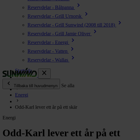
chevron_right
Reservdelar - Bålpanna
chevron_right
Reservdelar - Grill Urnorsk
chevron_right
Reservdelar - Grill Sunwind (2008 till 2018)
chevron_right
Reservdelar - Grill Jamie Oliver
chevron_right
Reservdelar - Energi
chevron_right
Reservdelar - Vatten
chevron_right
Reservdelar - Wallas
Startsida
close
chevron_left
Enjoy
Se alla
Tillbaka till huvudmenyn
Energi
chevron_right
Energi
Odd-Karl lever ett år på ett skär
chevron_right
Kök & Gasol
Energi
chevron_right
Värme
chevron_right
Odd-Karl lever ett år på ett
Vatten