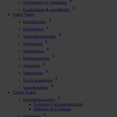
chevron_right
Solventilator & ventilation
chevron_right
Kaminfläktar & spistillbehör
Vatten
Vatten
chevron_right
Duschkabiner
chevron_right
Duschdörrar
chevron_right
Varmvattenberedare
chevron_right
Vattenpaket
chevron_right
Vattenrening
chevron_right
Badrumsmöbler
chevron_right
Armaturer
chevron_right
Vattenpump
chevron_right
Rör & kopplingar
chevron_right
Vattenbehållare
Toalett
Toalett
chevron_right
Förbränningstoalett
El-dorado Förbränningstoalett
Tillbehör till El-dorado
chevron_right
Ventilation