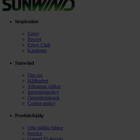
Inspiration
Enjoy
Recept
Enjoy Club
Kataloger
Sunwind
Om oss
Hållbarhet
Allmänna villkor
Integritetspolicy
Öppenhetslagen
Cookie-policy
Produkthjälp
Ofta ställda frågor
Service
Garanti El-dorado