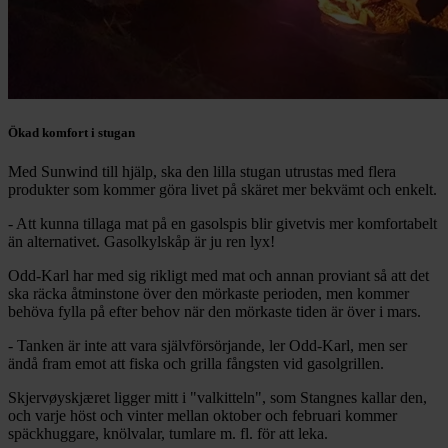
Ökad komfort i stugan
Med Sunwind till hjälp, ska den lilla stugan utrustas med flera
produkter som kommer göra livet på skäret mer bekvämt och enkelt.
- Att kunna tillaga mat på en gasolspis blir givetvis mer komfortabelt
än alternativet. Gasolkylskåp är ju ren lyx!
Odd-Karl har med sig rikligt med mat och annan proviant så att det
ska räcka åtminstone över den mörkaste perioden, men kommer
behöva fylla på efter behov när den mörkaste tiden är över i mars.
- Tanken är inte att vara självförsörjande, ler Odd-Karl, men ser
ändå fram emot att fiska och grilla fångsten vid gasolgrillen.
Skjervøyskjæret ligger mitt i "valkitteln", som Stangnes kallar den,
och varje höst och vinter mellan oktober och februari kommer
späckhuggare, knölvalar, tumlare m. fl. för att leka.