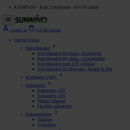
KAMPANJ - Köp 2 produkter - få 15% rabatt
menu
person
shopping_bag
Logga in
Gå till kassan
Energi
Energi
chevron_right
Solcellspaket
Solcellspaket för stuga - Kompletta
Solcellspaket för stuga – Grundpaket
Solcellspaket med 12V kylskåp
Solcellspaket för Husvagn, Husbil & Båt
chevron_right
Kraftpaket 230V
chevron_right
Solpaneler
Solpaneler 12V
Solpaneler 24V
Vikbar solpanel
Flexibla solpaneler
chevron_right
Solpanelsfäste
Takfäste
Väggfäste