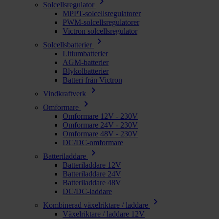
chevron_right
Solcellsregulator
MPPT-solcellsregulatorer
PWM-solcellsregulatorer
Victron solcellsregulator
chevron_right
Solcellsbatterier
Litiumbatterier
AGM-batterier
Blykolbatterier
Batteri från Victron
chevron_right
Vindkraftverk
chevron_right
Omformare
Omformare 12V - 230V
Omformare 24V - 230V
Omformare 48V - 230V
DC/DC-omformare
chevron_right
Batteriladdare
Batteriladdare 12V
Batteriladdare 24V
Batteriladdare 48V
DC/DC-laddare
chevron_right
Kombinerad växelriktare / laddare
Växelriktare / laddare 12V