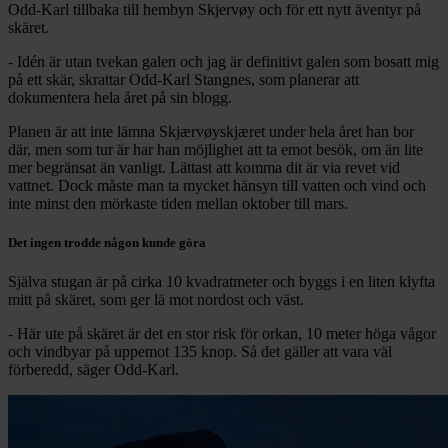
Odd-Karl tillbaka till hembyn Skjervøy och för ett nytt äventyr på
skäret.
- Idén är utan tvekan galen och jag är definitivt galen som bosatt mig
på ett skär, skrattar Odd-Karl Stangnes, som planerar att
dokumentera hela året på sin blogg.
Planen är att inte lämna Skjærvøyskjæret under hela året han bor
där, men som tur är har han möjlighet att ta emot besök, om än lite
mer begränsat än vanligt. Lättast att komma dit är via revet vid
vattnet. Dock måste man ta mycket hänsyn till vatten och vind och
inte minst den mörkaste tiden mellan oktober till mars.
Det ingen trodde någon kunde göra
Själva stugan är på cirka 10 kvadratmeter och byggs i en liten klyfta
mitt på skäret, som ger lä mot nordost och väst.
- Här ute på skäret är det en stor risk för orkan, 10 meter höga vågor
och vindbyar på uppemot 135 knop. Så det gäller att vara väl
förberedd, säger Odd-Karl.