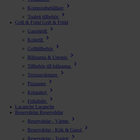
chevron_right
Kompostbehållare
chevron_right
Toalett tillbehör
Grill & Fritid
Grill & Fritid
chevron_right
Gasolgrill
chevron_right
Kolgrill
chevron_right
Grilltillbehör
chevron_right
Bålpanna & Utespis
chevron_right
Tillbehör till bålpanna
chevron_right
Terrassvärmare
chevron_right
Pizzaugn
chevron_right
Krispaket
chevron_right
Friluftsliv
Lacanche
Lacanche
Reservdelar
Reservdelar
chevron_right
Reservdelar - Värme
chevron_right
Reservdelar - Kök & Gasol
chevron_right
Reservdelar - Toalett