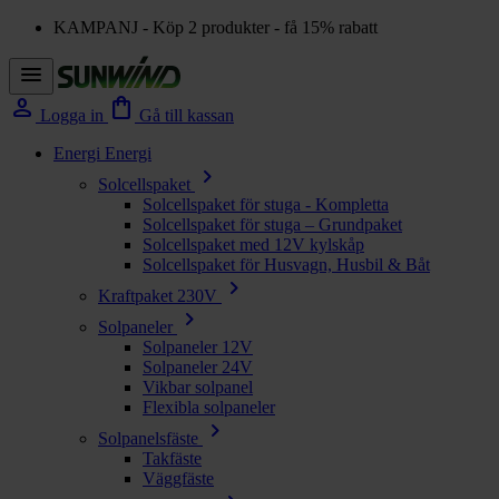
KAMPANJ - Köp 2 produkter - få 15% rabatt
menu
person
shopping_bag
Logga in
Gå till kassan
Energi
Energi
chevron_right
Solcellspaket
Solcellspaket för stuga - Kompletta
Solcellspaket för stuga – Grundpaket
Solcellspaket med 12V kylskåp
Solcellspaket för Husvagn, Husbil & Båt
chevron_right
Kraftpaket 230V
chevron_right
Solpaneler
Solpaneler 12V
Solpaneler 24V
Vikbar solpanel
Flexibla solpaneler
chevron_right
Solpanelsfäste
Takfäste
Väggfäste