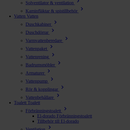
chevron_right
Solventilator & ventilation
chevron_right
Kaminfläktar & spistillbehör
Vatten
Vatten
chevron_right
Duschkabiner
chevron_right
Duschdörrar
chevron_right
Varmvattenberedare
chevron_right
Vattenpaket
chevron_right
Vattenrening
chevron_right
Badrumsmöbler
chevron_right
Armaturer
chevron_right
Vattenpump
chevron_right
Rör & kopplingar
chevron_right
Vattenbehållare
Toalett
Toalett
chevron_right
Förbränningstoalett
El-dorado Förbränningstoalett
Tillbehör till El-dorado
chevron_right
Ventilation