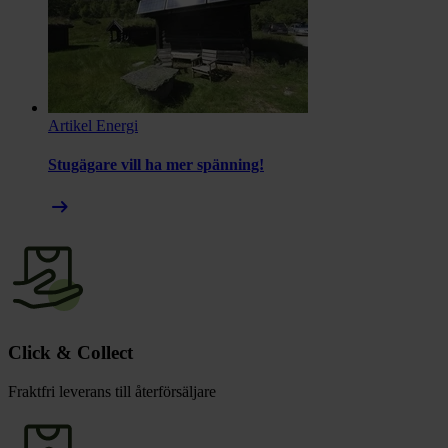
Artikel
Energi
Stugägare vill ha mer spänning!
arrow_right_alt
Click & Collect
Fraktfri leverans till återförsäljare