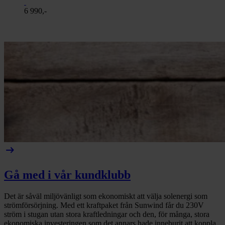
6 990,-
arrow_right_alt
Gå med i vår kundklubb
Det är såväl miljövänligt som ekonomiskt att välja solenergi som
strömförsörjning. Med ett kraftpaket från Sunwind får du 230V
ström i stugan utan stora kraftledningar och den, för många, stora
ekonomiska investeringen som det annars hade inneburit att koppla