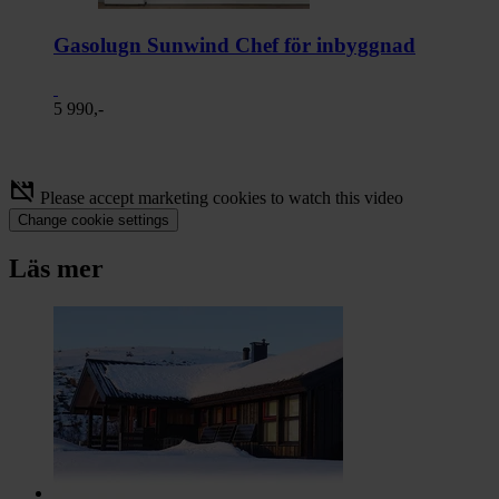
Gasolugn Sunwind Chef för inbyggnad
5 990,-
movie_off
Please accept marketing cookies to watch this video
Change cookie settings
Läs mer