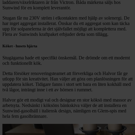
laddaren/växelriktaren är från Victron. Båda märkena säljs hos
Sunwind för en komplett leverantör.
Stugan får nu 230V ström i elkontakten med hjälp av solenergi. De
har inget aggregat installerat. Önskar du ett aggregat som kan täcka
upp för solpanelerna är det självfallet möjligt att komplettera med.
Flera av Sunwinds kraftpaket erbjuder detta som tillägg.
Köket - husets hjärta
Stugägarna hade ett specifikt önskemål. De drömde om ett modernt
och funktionellt kök.
Detta försöker renoveringsteamet att förverkliga och Halvor får ge
utlopp för sin kreativitet. Han väljer att göra om planlösningen för att
uppdatera köket. Tidigare fanns i stort sett bara en liten kokhäll med
två lågor, inträngt inne i ett av hörnen i rummet.
Halvor gör ett modigt val och designar en stor köksö med massor av
arbetsyta. Nedsänkt i köksöns bänkskiva väljer de att installera en
Sunwind-gasolhäll i italiensk design, nämligen en Glem-spis med
hela fem gasolbrännare.