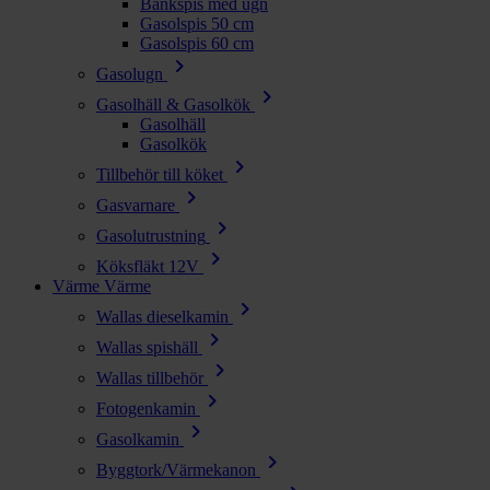
Bänkspis med ugn
Gasolspis 50 cm
Gasolspis 60 cm
chevron_right
Gasolugn
chevron_right
Gasolhäll & Gasolkök
Gasolhäll
Gasolkök
chevron_right
Tillbehör till köket
chevron_right
Gasvarnare
chevron_right
Gasolutrustning
chevron_right
Köksfläkt 12V
Värme
Värme
chevron_right
Wallas dieselkamin
chevron_right
Wallas spishäll
chevron_right
Wallas tillbehör
chevron_right
Fotogenkamin
chevron_right
Gasolkamin
chevron_right
Byggtork/Värmekanon