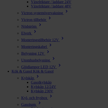
Växelriktare / laddare 24V
Växelriktare / laddare 48V
chevron_right
Victron systemövervakning
chevron_right
Victron tillbehör
chevron_right
Nödström
chevron_right
Elverk
chevron_right
Monteringstillbehör 12V
chevron_right
Monteringskabel
chevron_right
Belysning 12V
chevron_right
Utomhusbelysning
chevron_right
Glödlampor LED 12V
Kök & Gasol
Kök & Gasol
chevron_right
Kylskåp
Gasolkylskåp
Kylskåp 12/24V
Kylskåp 230V
chevron_right
Kyl- och frysbox
chevron_right
Gasolspis