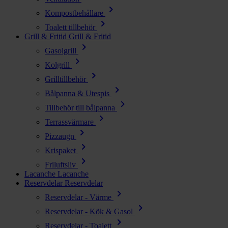
chevron_right
Kompostbehållare
chevron_right
Toalett tillbehör
Grill & Fritid
Grill & Fritid
chevron_right
Gasolgrill
chevron_right
Kolgrill
chevron_right
Grilltillbehör
chevron_right
Bålpanna & Utespis
chevron_right
Tillbehör till bålpanna
chevron_right
Terrassvärmare
chevron_right
Pizzaugn
chevron_right
Krispaket
chevron_right
Friluftsliv
Lacanche
Lacanche
Reservdelar
Reservdelar
chevron_right
Reservdelar - Värme
chevron_right
Reservdelar - Kök & Gasol
chevron_right
Reservdelar - Toalett