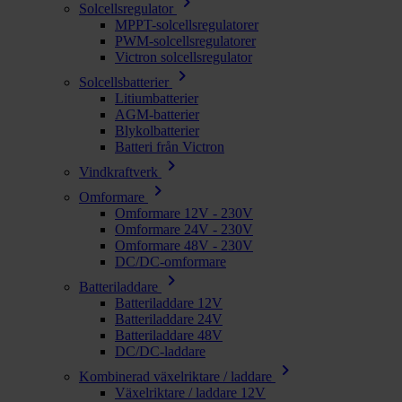
chevron_right
Solcellsregulator
MPPT-solcellsregulatorer
PWM-solcellsregulatorer
Victron solcellsregulator
chevron_right
Solcellsbatterier
Litiumbatterier
AGM-batterier
Blykolbatterier
Batteri från Victron
chevron_right
Vindkraftverk
chevron_right
Omformare
Omformare 12V - 230V
Omformare 24V - 230V
Omformare 48V - 230V
DC/DC-omformare
chevron_right
Batteriladdare
Batteriladdare 12V
Batteriladdare 24V
Batteriladdare 48V
DC/DC-laddare
chevron_right
Kombinerad växelriktare / laddare
Växelriktare / laddare 12V