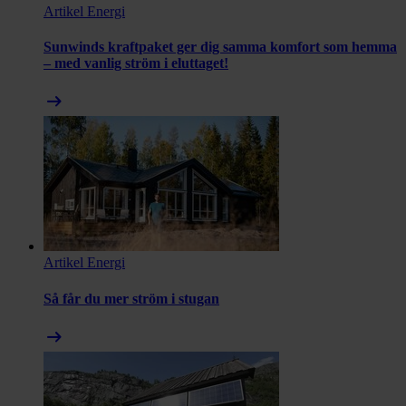
Artikel
Energi
Sunwinds kraftpaket ger dig samma komfort som hemma
– med vanlig ström i eluttaget!
arrow_right_alt
Artikel
Energi
Så får du mer ström i stugan
arrow_right_alt