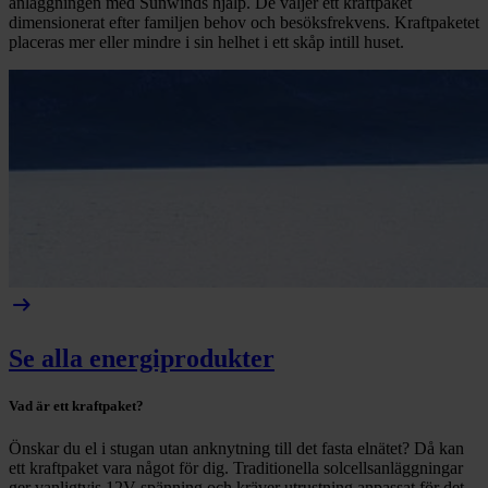
anläggningen med Sunwinds hjälp. De väljer ett kraftpaket
dimensionerat efter familjen behov och besöksfrekvens. Kraftpaketet
placeras mer eller mindre i sin helhet i ett skåp intill huset.
arrow_right_alt
Se alla energiprodukter
Vad är ett kraftpaket?
Önskar du el i stugan utan anknytning till det fasta elnätet? Då kan
ett kraftpaket vara något för dig. Traditionella solcellsanläggningar
ger vanligtvis 12V spänning och kräver utrustning anpassat för det.