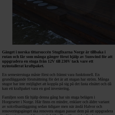
Gänget i norska tittarsuccén Stugfixarna Norge är tillbaka i
rutan och får som många gånger förut hjälp av Sunwind för att
uppgradera en stuga från 12V till 230V tack vare ett
nyinstallerat kraftpaket.
En semesterstuga måste först och främst vara funktionell. En
grundläggande förutsättning för det är att stugan har ström. Många
stugor har inte möjlighet att koppla på sig på det fasta elnätet och då
kan ett kraftpaket vara en god investering.
Familjen som får hjälp denna gång har sin stuga belägen i
Horgeseter i Norge. Här finns en mindre, enklare och äldre variant
av solcellsanläggning sedan tidigare men när ändå Halvor och
renoveringsgänget ska renovera stugan passar dem på att uppgradera