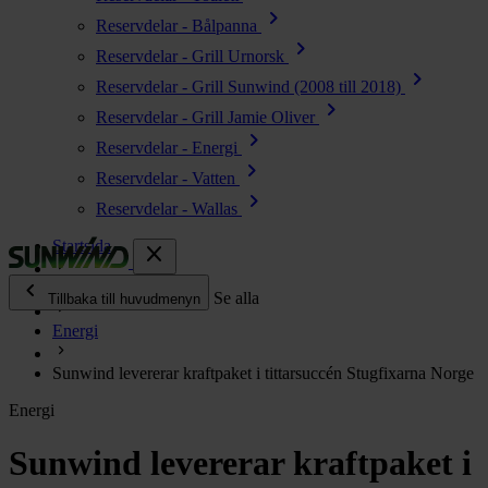
chevron_right
Reservdelar - Bålpanna
chevron_right
Reservdelar - Grill Urnorsk
chevron_right
Reservdelar - Grill Sunwind (2008 till 2018)
chevron_right
Reservdelar - Grill Jamie Oliver
chevron_right
Reservdelar - Energi
chevron_right
Reservdelar - Vatten
chevron_right
Reservdelar - Wallas
Startsida
close
chevron_left
Enjoy
Se alla
Tillbaka till huvudmenyn
Energi
chevron_right
Energi
Sunwind levererar kraftpaket i tittarsuccén Stugfixarna Norge
chevron_right
Kök & Gasol
Energi
chevron_right
Värme
chevron_right
Sunwind levererar kraftpaket i
Vatten