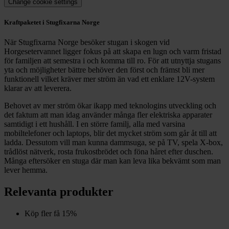
Change cookie settings
Kraftpaketet i Stugfixarna Norge
När Stugfixarna Norge besöker stugan i skogen vid
Horgesetervannet ligger fokus på att skapa en lugn och varm fristad
för familjen att semestra i och komma till ro. För att utnyttja stugans
yta och möjligheter bättre behöver den först och främst bli mer
funktionell vilket kräver mer ström än vad ett enklare 12V-system
klarar av att leverera.
Behovet av mer ström ökar ikapp med teknologins utveckling och
det faktum att man idag använder många fler elektriska apparater
samtidigt i ett hushåll. I en större familj, alla med varsina
mobiltelefoner och laptops, blir det mycket ström som går åt till att
ladda. Dessutom vill man kunna dammsuga, se på TV, spela X-box,
trådlöst nätverk, rosta frukostbrödet och föna håret efter duschen.
Många eftersöker en stuga där man kan leva lika bekvämt som man
lever hemma.
Relevanta produkter
Köp fler få 15%