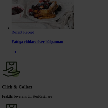
Recept
Recept
Fattiga riddare över bålpannan
arrow_right_alt
Click & Collect
Fraktfri leverans till återförsäljare