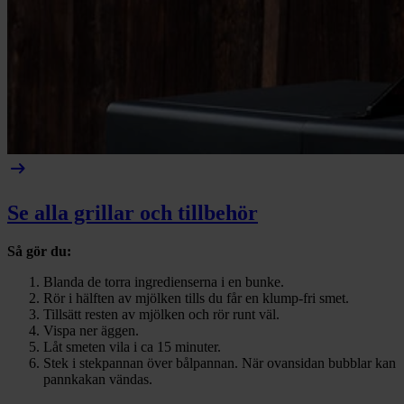
arrow_right_alt
Se alla grillar och tillbehör
Så gör du:
Blanda de torra ingredienserna i en bunke.
Rör i hälften av mjölken tills du får en klump-fri smet.
Tillsätt resten av mjölken och rör runt väl.
Vispa ner äggen.
Låt smeten vila i ca 15 minuter.
Stek i stekpannan över bålpannan. När ovansidan bubblar kan
pannkakan vändas.