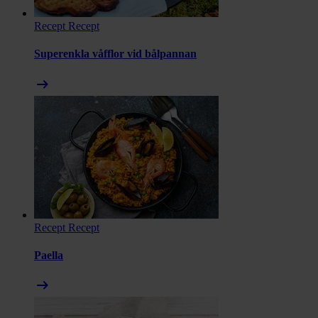
Recept
Recept
Superenkla våfflor vid bålpannan
arrow_right_alt
Recept
Recept
Paella
arrow_right_alt