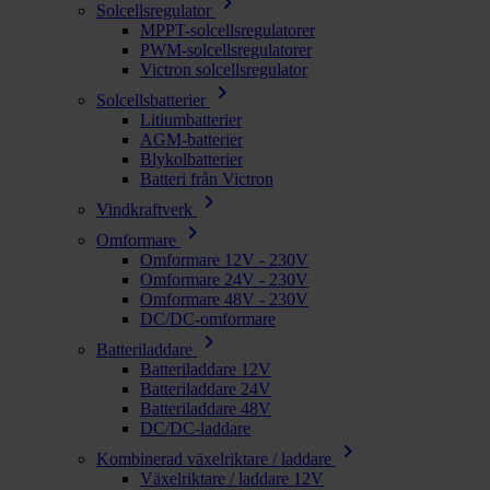
chevron_right
Solcellsregulator
MPPT-solcellsregulatorer
PWM-solcellsregulatorer
Victron solcellsregulator
chevron_right
Solcellsbatterier
Litiumbatterier
AGM-batterier
Blykolbatterier
Batteri från Victron
chevron_right
Vindkraftverk
chevron_right
Omformare
Omformare 12V - 230V
Omformare 24V - 230V
Omformare 48V - 230V
DC/DC-omformare
chevron_right
Batteriladdare
Batteriladdare 12V
Batteriladdare 24V
Batteriladdare 48V
DC/DC-laddare
chevron_right
Kombinerad växelriktare / laddare
Växelriktare / laddare 12V