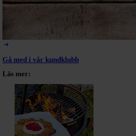
arrow_right_alt
Gå med i vår kundklubb
Läs mer: