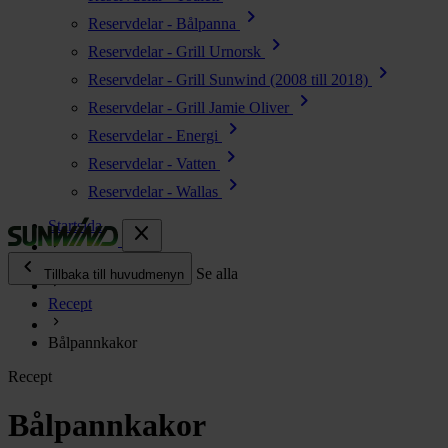
chevron_right
Reservdelar - Bålpanna
chevron_right
Reservdelar - Grill Urnorsk
chevron_right
Reservdelar - Grill Sunwind (2008 till 2018)
chevron_right
Reservdelar - Grill Jamie Oliver
chevron_right
Reservdelar - Energi
chevron_right
Reservdelar - Vatten
chevron_right
Reservdelar - Wallas
Startsida
close
chevron_left
Enjoy
Se alla
Tillbaka till huvudmenyn
Recept
chevron_right
Energi
Bålpannkakor
chevron_right
Kök & Gasol
Recept
chevron_right
Värme
chevron_right
Bålpannkakor
Vatten