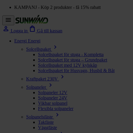
KAMPANJ - Köp 2 produkter - få 15% rabatt
menu
person
shopping_bag
Logga in
Gå till kassan
Energi
Energi
chevron_right
Solcellspaket
Solcellspaket för stuga - Kompletta
Solcellspaket för stuga – Grundpaket
Solcellspaket med 12V kylskåp
Solcellspaket för Husvagn, Husbil & Båt
chevron_right
Kraftpaket 230V
chevron_right
Solpaneler
Solpaneler 12V
Solpaneler 24V
Vikbar solpanel
Flexibla solpaneler
chevron_right
Solpanelsfäste
Takfäste
Väggfäste