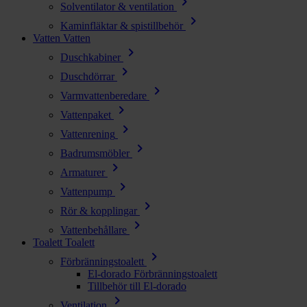
chevron_right
Solventilator & ventilation
chevron_right
Kaminfläktar & spistillbehör
Vatten
Vatten
chevron_right
Duschkabiner
chevron_right
Duschdörrar
chevron_right
Varmvattenberedare
chevron_right
Vattenpaket
chevron_right
Vattenrening
chevron_right
Badrumsmöbler
chevron_right
Armaturer
chevron_right
Vattenpump
chevron_right
Rör & kopplingar
chevron_right
Vattenbehållare
Toalett
Toalett
chevron_right
Förbränningstoalett
El-dorado Förbränningstoalett
Tillbehör till El-dorado
chevron_right
Ventilation