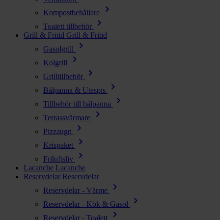
chevron_right
Kompostbehållare
chevron_right
Toalett tillbehör
Grill & Fritid
Grill & Fritid
chevron_right
Gasolgrill
chevron_right
Kolgrill
chevron_right
Grilltillbehör
chevron_right
Bålpanna & Utespis
chevron_right
Tillbehör till bålpanna
chevron_right
Terrassvärmare
chevron_right
Pizzaugn
chevron_right
Krispaket
chevron_right
Friluftsliv
Lacanche
Lacanche
Reservdelar
Reservdelar
chevron_right
Reservdelar - Värme
chevron_right
Reservdelar - Kök & Gasol
chevron_right
Reservdelar - Toalett