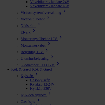
Växelriktare / laddare 24V
Växelriktare / laddare 48V
chevron_right
Victron systemövervakning
chevron_right
Victron tillbehör
chevron_right
Nödström
chevron_right
Elverk
chevron_right
Monteringstillbehör 12V
chevron_right
Monteringskabel
chevron_right
Belysning 12V
chevron_right
Utomhusbelysning
chevron_right
Glödlampor LED 12V
Kök & Gasol
Kök & Gasol
chevron_right
Kylskåp
Gasolkylskåp
Kylskåp 12/24V
Kylskåp 230V
chevron_right
Kyl- och frysbox
chevron_right
Gasolspis