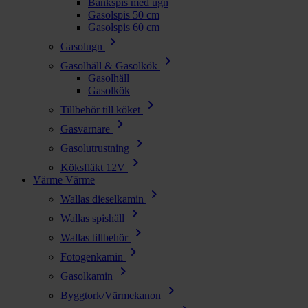
Bänkspis med ugn
Gasolspis 50 cm
Gasolspis 60 cm
chevron_right
Gasolugn
chevron_right
Gasolhäll & Gasolkök
Gasolhäll
Gasolkök
chevron_right
Tillbehör till köket
chevron_right
Gasvarnare
chevron_right
Gasolutrustning
chevron_right
Köksfläkt 12V
Värme
Värme
chevron_right
Wallas dieselkamin
chevron_right
Wallas spishäll
chevron_right
Wallas tillbehör
chevron_right
Fotogenkamin
chevron_right
Gasolkamin
chevron_right
Byggtork/Värmekanon