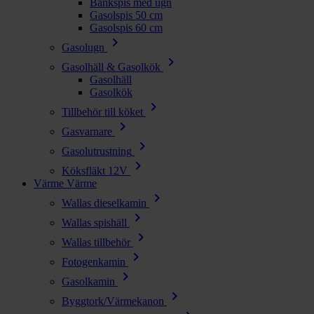
Bänkspis med ugn
Gasolspis 50 cm
Gasolspis 60 cm
chevron_right
Gasolugn
chevron_right
Gasolhäll & Gasolkök
Gasolhäll
Gasolkök
chevron_right
Tillbehör till köket
chevron_right
Gasvarnare
chevron_right
Gasolutrustning
chevron_right
Köksfläkt 12V
Värme
Värme
chevron_right
Wallas dieselkamin
chevron_right
Wallas spishäll
chevron_right
Wallas tillbehör
chevron_right
Fotogenkamin
chevron_right
Gasolkamin
chevron_right
Byggtork/Värmekanon