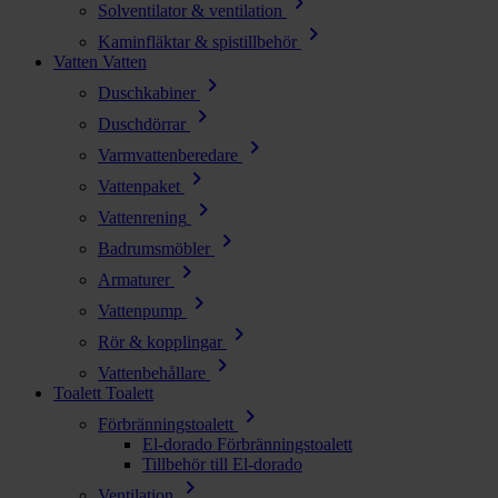
chevron_right
Solventilator & ventilation
chevron_right
Kaminfläktar & spistillbehör
Vatten
Vatten
chevron_right
Duschkabiner
chevron_right
Duschdörrar
chevron_right
Varmvattenberedare
chevron_right
Vattenpaket
chevron_right
Vattenrening
chevron_right
Badrumsmöbler
chevron_right
Armaturer
chevron_right
Vattenpump
chevron_right
Rör & kopplingar
chevron_right
Vattenbehållare
Toalett
Toalett
chevron_right
Förbränningstoalett
El-dorado Förbränningstoalett
Tillbehör till El-dorado
chevron_right
Ventilation