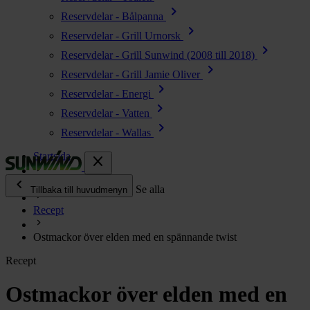
chevron_right
Reservdelar - Bålpanna
chevron_right
Reservdelar - Grill Urnorsk
chevron_right
Reservdelar - Grill Sunwind (2008 till 2018)
chevron_right
Reservdelar - Grill Jamie Oliver
chevron_right
Reservdelar - Energi
chevron_right
Reservdelar - Vatten
chevron_right
Reservdelar - Wallas
Startsida
close
chevron_left
Enjoy
Se alla
Tillbaka till huvudmenyn
Recept
chevron_right
Energi
Ostmackor över elden med en spännande twist
chevron_right
Kök & Gasol
Recept
chevron_right
Värme
chevron_right
Ostmackor över elden med en
Vatten