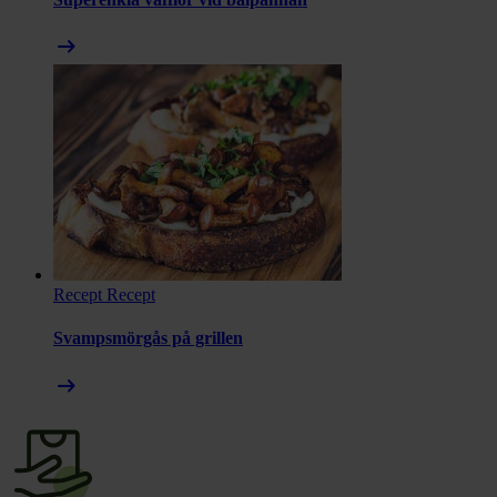
arrow_right_alt
Recept
Recept
Svampsmörgås på grillen
arrow_right_alt