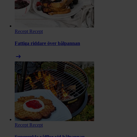
Recept
Recept
Fattiga riddare över bålpannan
arrow_right_alt
Recept
Recept
Superenkla våfflor vid bålpannan