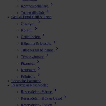
chevron_right
Kompostbehållare
chevron_right
Toalett tillbehör
Grill & Fritid
Grill & Fritid
chevron_right
Gasolgrill
chevron_right
Kolgrill
chevron_right
Grilltillbehör
chevron_right
Bålpanna & Utespis
chevron_right
Tillbehör till bålpanna
chevron_right
Terrassvärmare
chevron_right
Pizzaugn
chevron_right
Krispaket
chevron_right
Friluftsliv
Lacanche
Lacanche
Reservdelar
Reservdelar
chevron_right
Reservdelar - Värme
chevron_right
Reservdelar - Kök & Gasol
chevron_right
Reservdelar - Toalett