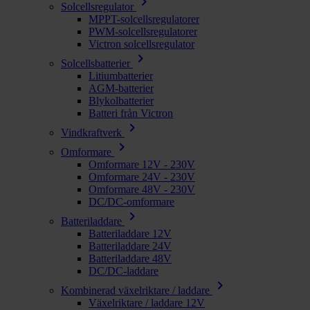
chevron_right
Solcellsregulator
MPPT-solcellsregulatorer
PWM-solcellsregulatorer
Victron solcellsregulator
chevron_right
Solcellsbatterier
Litiumbatterier
AGM-batterier
Blykolbatterier
Batteri från Victron
chevron_right
Vindkraftverk
chevron_right
Omformare
Omformare 12V - 230V
Omformare 24V - 230V
Omformare 48V - 230V
DC/DC-omformare
chevron_right
Batteriladdare
Batteriladdare 12V
Batteriladdare 24V
Batteriladdare 48V
DC/DC-laddare
chevron_right
Kombinerad växelriktare / laddare
Växelriktare / laddare 12V