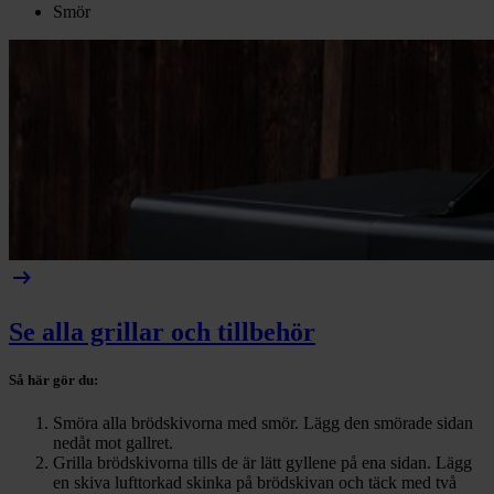
Smör
arrow_right_alt
Se alla grillar och tillbehör
Så här gör du:
Smöra alla brödskivorna med smör. Lägg den smörade sidan
nedåt mot gallret.
Grilla brödskivorna tills de är lätt gyllene på ena sidan. Lägg
en skiva lufttorkad skinka på brödskivan och täck med två