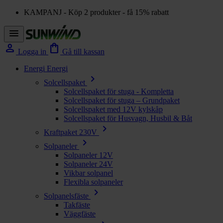
KAMPANJ - Köp 2 produkter - få 15% rabatt
menu
person
shopping_bag
Logga in
Gå till kassan
Energi
Energi
chevron_right
Solcellspaket
Solcellspaket för stuga - Kompletta
Solcellspaket för stuga – Grundpaket
Solcellspaket med 12V kylskåp
Solcellspaket för Husvagn, Husbil & Båt
chevron_right
Kraftpaket 230V
chevron_right
Solpaneler
Solpaneler 12V
Solpaneler 24V
Vikbar solpanel
Flexibla solpaneler
chevron_right
Solpanelsfäste
Takfäste
Väggfäste