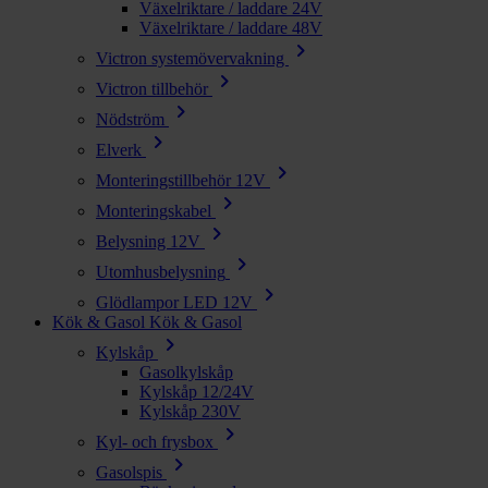
Växelriktare / laddare 24V
Växelriktare / laddare 48V
chevron_right
Victron systemövervakning
chevron_right
Victron tillbehör
chevron_right
Nödström
chevron_right
Elverk
chevron_right
Monteringstillbehör 12V
chevron_right
Monteringskabel
chevron_right
Belysning 12V
chevron_right
Utomhusbelysning
chevron_right
Glödlampor LED 12V
Kök & Gasol
Kök & Gasol
chevron_right
Kylskåp
Gasolkylskåp
Kylskåp 12/24V
Kylskåp 230V
chevron_right
Kyl- och frysbox
chevron_right
Gasolspis