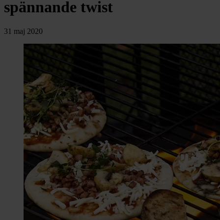
chevron_right
spännande twist
Toalett
chevron_right
Grill & Fritid
Lacanche
31 maj 2020
chevron_right
Reservdelar