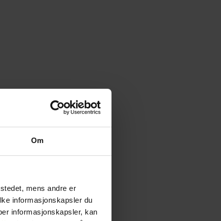
Om
tstedet, mens andre er
ilke informasjonskapsler du
yper informasjonskapsler, kan