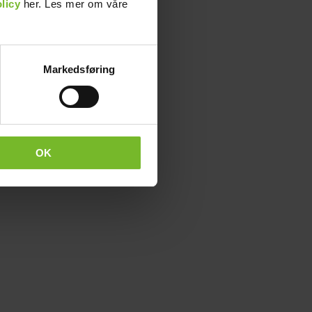
licy
her. Les mer om våre
Markedsføring
OK