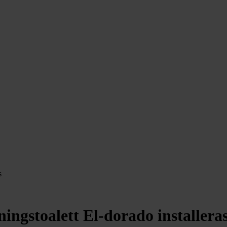
s
ingstoalett El-dorado installera