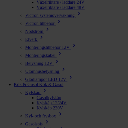
Växelriktare / laddare 24V
Växelriktare / laddare 48V
chevron_right
Victron systemövervakning
chevron_right
Victron tillbehör
chevron_right
Nödström
chevron_right
Elverk
chevron_right
Monteringstillbehör 12V
chevron_right
Monteringskabel
chevron_right
Belysning 12V
chevron_right
Utomhusbelysning
chevron_right
Glödlampor LED 12V
Kök & Gasol
Kök & Gasol
chevron_right
Kylskåp
Gasolkylskåp
Kylskåp 12/24V
Kylskåp 230V
chevron_right
Kyl- och frysbox
chevron_right
Gasolspis