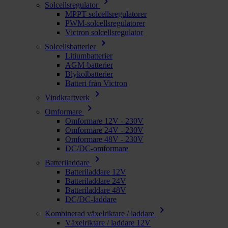
chevron_right
Solcellsregulator
MPPT-solcellsregulatorer
PWM-solcellsregulatorer
Victron solcellsregulator
chevron_right
Solcellsbatterier
Litiumbatterier
AGM-batterier
Blykolbatterier
Batteri från Victron
chevron_right
Vindkraftverk
chevron_right
Omformare
Omformare 12V - 230V
Omformare 24V - 230V
Omformare 48V - 230V
DC/DC-omformare
chevron_right
Batteriladdare
Batteriladdare 12V
Batteriladdare 24V
Batteriladdare 48V
DC/DC-laddare
chevron_right
Kombinerad växelriktare / laddare
Växelriktare / laddare 12V