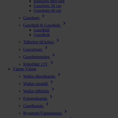
Bänkspis med ugn
Gasolspis 50 cm
Gasolspis 60 cm
chevron_right
Gasolugn
chevron_right
Gasolhäll & Gasolkök
Gasolhäll
Gasolkök
chevron_right
Tillbehör till köket
chevron_right
Gasvarnare
chevron_right
Gasolutrustning
chevron_right
Köksfläkt 12V
Värme
Värme
chevron_right
Wallas dieselkamin
chevron_right
Wallas spishäll
chevron_right
Wallas tillbehör
chevron_right
Fotogenkamin
chevron_right
Gasolkamin
chevron_right
Byggtork/Värmekanon