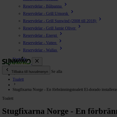
chevron_right
Reservdelar - Bålpanna
chevron_right
Reservdelar - Grill Urnorsk
chevron_right
Reservdelar - Grill Sunwind (2008 till 2018)
chevron_right
Reservdelar - Grill Jamie Oliver
chevron_right
Reservdelar - Energi
chevron_right
Reservdelar - Vatten
chevron_right
Reservdelar - Wallas
Startsida
close
chevron_left
Enjoy
Se alla
Tillbaka till huvudmenyn
Toalett
chevron_right
Energi
Stugfixarna Norge - En förbränningstoalett El-dorado installera
chevron_right
Kök & Gasol
Toalett
chevron_right
Värme
chevron_right
Stugfixarna Norge - En förbränn
Vatten