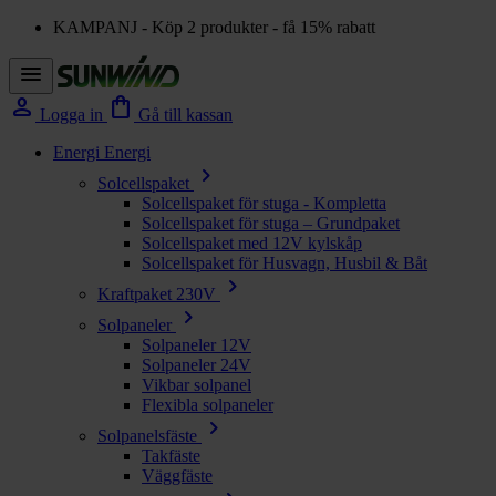
KAMPANJ - Köp 2 produkter - få 15% rabatt
menu
person
shopping_bag
Logga in
Gå till kassan
Energi
Energi
chevron_right
Solcellspaket
Solcellspaket för stuga - Kompletta
Solcellspaket för stuga – Grundpaket
Solcellspaket med 12V kylskåp
Solcellspaket för Husvagn, Husbil & Båt
chevron_right
Kraftpaket 230V
chevron_right
Solpaneler
Solpaneler 12V
Solpaneler 24V
Vikbar solpanel
Flexibla solpaneler
chevron_right
Solpanelsfäste
Takfäste
Väggfäste