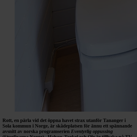
Rott, en pärla vid det öppna havet strax utanför Tananger i
Sola kommun i Norge, är skådeplatsen för ännu ett spännande
avsnitt av norska programserien
Eventyrlig oppussing
(Stugfixarna Norge). Halvor, Torkel och Ole är tillbaka på TV-