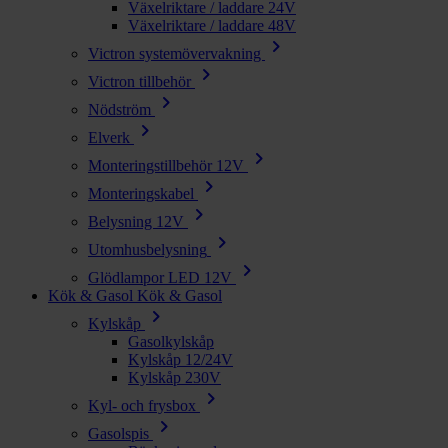
Växelriktare / laddare 24V
Växelriktare / laddare 48V
chevron_right
Victron systemövervakning
chevron_right
Victron tillbehör
chevron_right
Nödström
chevron_right
Elverk
chevron_right
Monteringstillbehör 12V
chevron_right
Monteringskabel
chevron_right
Belysning 12V
chevron_right
Utomhusbelysning
chevron_right
Glödlampor LED 12V
Kök & Gasol
Kök & Gasol
chevron_right
Kylskåp
Gasolkylskåp
Kylskåp 12/24V
Kylskåp 230V
chevron_right
Kyl- och frysbox
chevron_right
Gasolspis