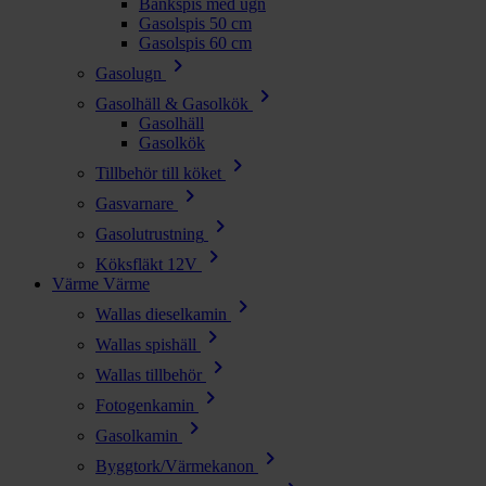
Bänkspis med ugn
Gasolspis 50 cm
Gasolspis 60 cm
chevron_right
Gasolugn
chevron_right
Gasolhäll & Gasolkök
Gasolhäll
Gasolkök
chevron_right
Tillbehör till köket
chevron_right
Gasvarnare
chevron_right
Gasolutrustning
chevron_right
Köksfläkt 12V
Värme
Värme
chevron_right
Wallas dieselkamin
chevron_right
Wallas spishäll
chevron_right
Wallas tillbehör
chevron_right
Fotogenkamin
chevron_right
Gasolkamin
chevron_right
Byggtork/Värmekanon