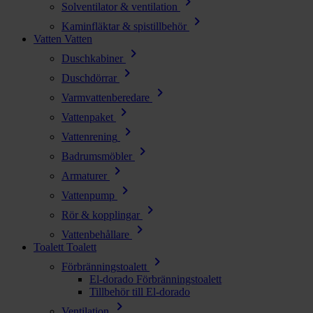
chevron_right
Solventilator & ventilation
chevron_right
Kaminfläktar & spistillbehör
Vatten
Vatten
chevron_right
Duschkabiner
chevron_right
Duschdörrar
chevron_right
Varmvattenberedare
chevron_right
Vattenpaket
chevron_right
Vattenrening
chevron_right
Badrumsmöbler
chevron_right
Armaturer
chevron_right
Vattenpump
chevron_right
Rör & kopplingar
chevron_right
Vattenbehållare
Toalett
Toalett
chevron_right
Förbränningstoalett
El-dorado Förbränningstoalett
Tillbehör till El-dorado
chevron_right
Ventilation