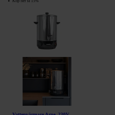
Köp fler få 15%
Vattenvärmare Arne, 230V