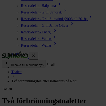
chevron_right
Reservdelar - Bålpanna
chevron_right
Reservdelar - Grill Urnorsk
chevron_right
Reservdelar - Grill Sunwind (2008 till 2018)
chevron_right
Reservdelar - Grill Jamie Oliver
chevron_right
Reservdelar - Energi
chevron_right
Reservdelar - Vatten
chevron_right
Reservdelar - Wallas
Startsida
close
chevron_left
Enjoy
Se alla
Tillbaka till huvudmenyn
Toalett
chevron_right
Energi
Två förbränningstoaletter installeras på Rott
chevron_right
Kök & Gasol
Toalett
chevron_right
Värme
chevron_right
Två förbränningstoaletter
Vatten