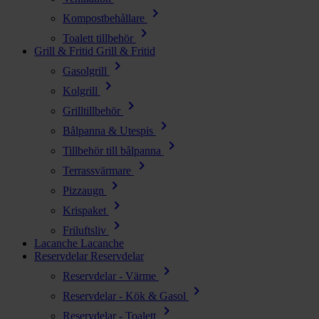
chevron_right
Kompostbehållare
chevron_right
Toalett tillbehör
Grill & Fritid
Grill & Fritid
chevron_right
Gasolgrill
chevron_right
Kolgrill
chevron_right
Grilltillbehör
chevron_right
Bålpanna & Utespis
chevron_right
Tillbehör till bålpanna
chevron_right
Terrassvärmare
chevron_right
Pizzaugn
chevron_right
Krispaket
chevron_right
Friluftsliv
Lacanche
Lacanche
Reservdelar
Reservdelar
chevron_right
Reservdelar - Värme
chevron_right
Reservdelar - Kök & Gasol
chevron_right
Reservdelar - Toalett