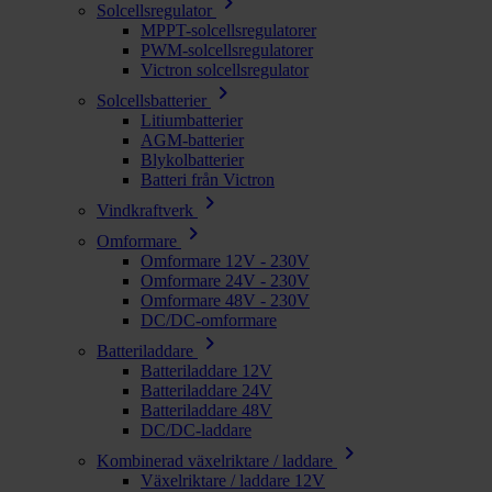
chevron_right
Solcellsregulator
MPPT-solcellsregulatorer
PWM-solcellsregulatorer
Victron solcellsregulator
chevron_right
Solcellsbatterier
Litiumbatterier
AGM-batterier
Blykolbatterier
Batteri från Victron
chevron_right
Vindkraftverk
chevron_right
Omformare
Omformare 12V - 230V
Omformare 24V - 230V
Omformare 48V - 230V
DC/DC-omformare
chevron_right
Batteriladdare
Batteriladdare 12V
Batteriladdare 24V
Batteriladdare 48V
DC/DC-laddare
chevron_right
Kombinerad växelriktare / laddare
Växelriktare / laddare 12V