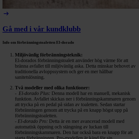
arrow_right_alt
Gå med i vår kundklubb
Info om förbränningstoaletten El-dorado
Miljövänlig förbränningsteknik:
El-dorados förbränningstoalett använder hög värme för att
bränna avfallet till miljövänlig aska. Detta minskar behovet av
traditionella avloppssystem och ger en mer hållbar
sanitetslösning.
Två modeller med olika funktioner:
-
El-dorado Plus:
Denna modell har en manuell, mekanisk
funktion. Avfallet skickas ner i förbränningskammaren genom
att trycka på en pedal på sidan av toaletten. Sedan startar
förbränningen genom att trycka på en knapp högst upp på
förbränningstoaletten.
-
El-dorado Pro:
Detta är en mer avancerad modell med
automatisk öppning och stängning av luckan till
förbränningskammaren. Den har också bara en knapp för att
starta förbränningen. Pro-modellen är känd för sin