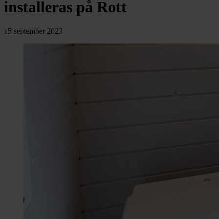
chevron_right
installeras på Rott
Toalett
chevron_right
Grill & Fritid
Lacanche
15 september 2023
chevron_right
Reservdelar