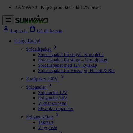
KAMPANJ - Köp 2 produkter - få 15% rabatt
menu
person
shopping_bag
Logga in
Gå till kassan
Energi
Energi
chevron_right
Solcellspaket
Solcellspaket för stuga - Kompletta
Solcellspaket för stuga – Grundpaket
Solcellspaket med 12V kylskåp
Solcellspaket för Husvagn, Husbil & Båt
chevron_right
Kraftpaket 230V
chevron_right
Solpaneler
Solpaneler 12V
Solpaneler 24V
Vikbar solpanel
Flexibla solpaneler
chevron_right
Solpanelsfäste
Takfäste
Väggfäste