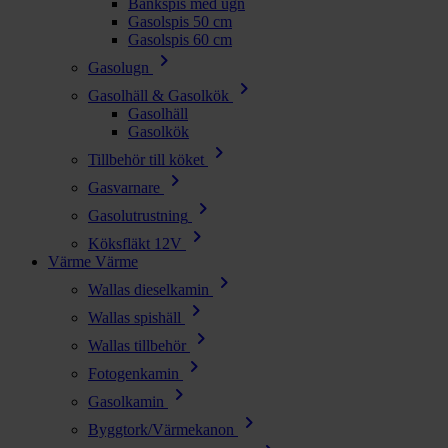
Bänkspis med ugn
Gasolspis 50 cm
Gasolspis 60 cm
chevron_right
Gasolugn
chevron_right
Gasolhäll & Gasolkök
Gasolhäll
Gasolkök
chevron_right
Tillbehör till köket
chevron_right
Gasvarnare
chevron_right
Gasolutrustning
chevron_right
Köksfläkt 12V
Värme
Värme
chevron_right
Wallas dieselkamin
chevron_right
Wallas spishäll
chevron_right
Wallas tillbehör
chevron_right
Fotogenkamin
chevron_right
Gasolkamin
chevron_right
Byggtork/Värmekanon