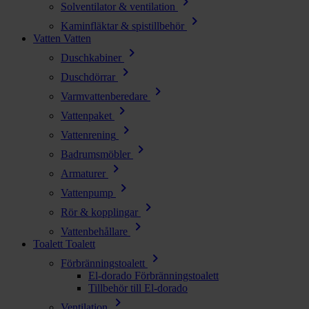
chevron_right
Solventilator & ventilation
chevron_right
Kaminfläktar & spistillbehör
Vatten
Vatten
chevron_right
Duschkabiner
chevron_right
Duschdörrar
chevron_right
Varmvattenberedare
chevron_right
Vattenpaket
chevron_right
Vattenrening
chevron_right
Badrumsmöbler
chevron_right
Armaturer
chevron_right
Vattenpump
chevron_right
Rör & kopplingar
chevron_right
Vattenbehållare
Toalett
Toalett
chevron_right
Förbränningstoalett
El-dorado Förbränningstoalett
Tillbehör till El-dorado
chevron_right
Ventilation