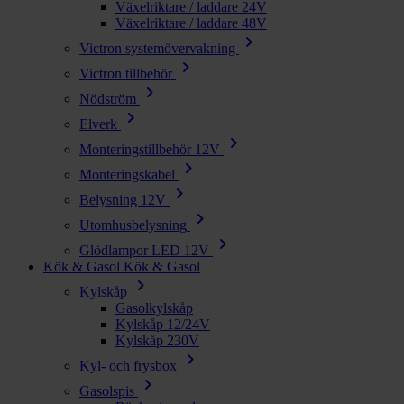
Växelriktare / laddare 24V
Växelriktare / laddare 48V
chevron_right
Victron systemövervakning
chevron_right
Victron tillbehör
chevron_right
Nödström
chevron_right
Elverk
chevron_right
Monteringstillbehör 12V
chevron_right
Monteringskabel
chevron_right
Belysning 12V
chevron_right
Utomhusbelysning
chevron_right
Glödlampor LED 12V
Kök & Gasol
Kök & Gasol
chevron_right
Kylskåp
Gasolkylskåp
Kylskåp 12/24V
Kylskåp 230V
chevron_right
Kyl- och frysbox
chevron_right
Gasolspis