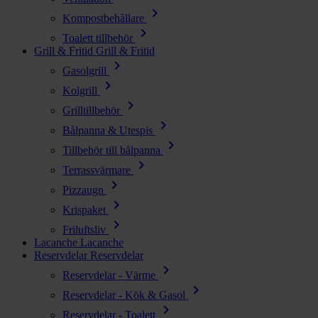
chevron_right
Kompostbehållare
chevron_right
Toalett tillbehör
Grill & Fritid
Grill & Fritid
chevron_right
Gasolgrill
chevron_right
Kolgrill
chevron_right
Grilltillbehör
chevron_right
Bålpanna & Utespis
chevron_right
Tillbehör till bålpanna
chevron_right
Terrassvärmare
chevron_right
Pizzaugn
chevron_right
Krispaket
chevron_right
Friluftsliv
Lacanche
Lacanche
Reservdelar
Reservdelar
chevron_right
Reservdelar - Värme
chevron_right
Reservdelar - Kök & Gasol
chevron_right
Reservdelar - Toalett