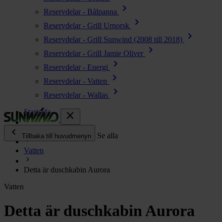
chevron_right
Reservdelar - Bålpanna
chevron_right
Reservdelar - Grill Urnorsk
chevron_right
Reservdelar - Grill Sunwind (2008 till 2018)
chevron_right
Reservdelar - Grill Jamie Oliver
chevron_right
Reservdelar - Energi
chevron_right
Reservdelar - Vatten
chevron_right
Reservdelar - Wallas
Startsida
close
chevron_left
Enjoy
Se alla
Tillbaka till huvudmenyn
Vatten
chevron_right
Energi
Detta är duschkabin Aurora
chevron_right
Kök & Gasol
Vatten
chevron_right
Värme
chevron_right
Detta är duschkabin Aurora
Vatten