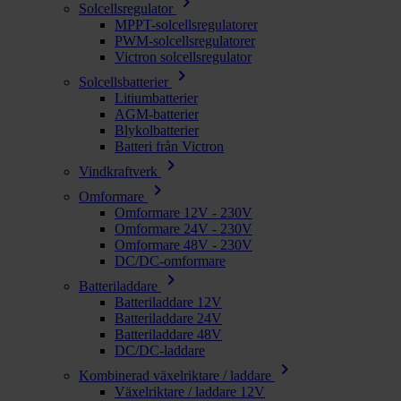
chevron_right
Solcellsregulator
MPPT-solcellsregulatorer
PWM-solcellsregulatorer
Victron solcellsregulator
chevron_right
Solcellsbatterier
Litiumbatterier
AGM-batterier
Blykolbatterier
Batteri från Victron
chevron_right
Vindkraftverk
chevron_right
Omformare
Omformare 12V - 230V
Omformare 24V - 230V
Omformare 48V - 230V
DC/DC-omformare
chevron_right
Batteriladdare
Batteriladdare 12V
Batteriladdare 24V
Batteriladdare 48V
DC/DC-laddare
chevron_right
Kombinerad växelriktare / laddare
Växelriktare / laddare 12V