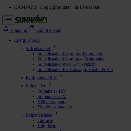
KAMPANJ - Köp 2 produkter - få 15% rabatt
menu
person
shopping_bag
Logga in
Gå till kassan
Energi
Energi
chevron_right
Solcellspaket
Solcellspaket för stuga - Kompletta
Solcellspaket för stuga – Grundpaket
Solcellspaket med 12V kylskåp
Solcellspaket för Husvagn, Husbil & Båt
chevron_right
Kraftpaket 230V
chevron_right
Solpaneler
Solpaneler 12V
Solpaneler 24V
Vikbar solpanel
Flexibla solpaneler
chevron_right
Solpanelsfäste
Takfäste
Väggfäste