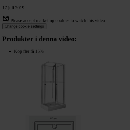
chevron_right
Toalett
17 juli 2019
chevron_right
Grill & Fritid
movie_off
Lacanche
Please accept marketing cookies to watch this video
chevron_right
Change cookie settings
Reservdelar
Produkter i denna video:
Köp fler få 15%