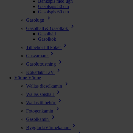
Bänkspis med ugn
Gasolspis 50 cm
Gasolspis 60 cm
chevron_right
Gasolugn
chevron_right
Gasolhäll & Gasolkök
Gasolhäll
Gasolkök
chevron_right
Tillbehör till köket
chevron_right
Gasvarnare
chevron_right
Gasolutrustning
chevron_right
Köksfläkt 12V
Värme
Värme
chevron_right
Wallas dieselkamin
chevron_right
Wallas spishäll
chevron_right
Wallas tillbehör
chevron_right
Fotogenkamin
chevron_right
Gasolkamin
chevron_right
Byggtork/Värmekanon