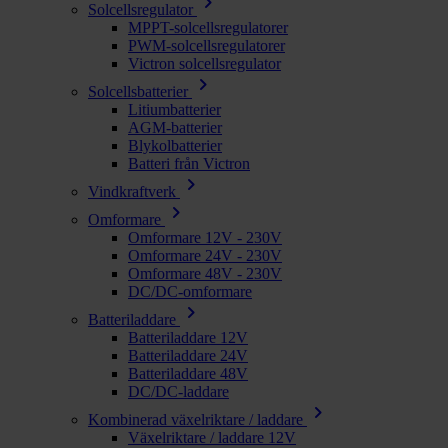
chevron_right
Solcellsregulator
MPPT-solcellsregulatorer
PWM-solcellsregulatorer
Victron solcellsregulator
chevron_right
Solcellsbatterier
Litiumbatterier
AGM-batterier
Blykolbatterier
Batteri från Victron
chevron_right
Vindkraftverk
chevron_right
Omformare
Omformare 12V - 230V
Omformare 24V - 230V
Omformare 48V - 230V
DC/DC-omformare
chevron_right
Batteriladdare
Batteriladdare 12V
Batteriladdare 24V
Batteriladdare 48V
DC/DC-laddare
chevron_right
Kombinerad växelriktare / laddare
Växelriktare / laddare 12V