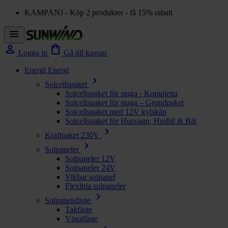
KAMPANJ - Köp 2 produkter - få 15% rabatt
menu
person
shopping_bag
Logga in
Gå till kassan
Energi
Energi
chevron_right
Solcellspaket
Solcellspaket för stuga - Kompletta
Solcellspaket för stuga – Grundpaket
Solcellspaket med 12V kylskåp
Solcellspaket för Husvagn, Husbil & Båt
chevron_right
Kraftpaket 230V
chevron_right
Solpaneler
Solpaneler 12V
Solpaneler 24V
Vikbar solpanel
Flexibla solpaneler
chevron_right
Solpanelsfäste
Takfäste
Väggfäste