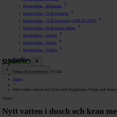
chevron_right
Reservdelar - Bålpanna
chevron_right
Reservdelar - Grill Urnorsk
chevron_right
Reservdelar - Grill Sunwind (2008 till 2018)
chevron_right
Reservdelar - Grill Jamie Oliver
chevron_right
Reservdelar - Energi
chevron_right
Reservdelar - Vatten
chevron_right
Reservdelar - Wallas
Startsida
close
chevron_left
Enjoy
Se alla
Tillbaka till huvudmenyn
Vatten
chevron_right
Energi
Nytt vatten i dusch och kran med Stugfixarna Norge och Sunw
chevron_right
Kök & Gasol
Vatten
chevron_right
Värme
chevron_right
Nytt vatten i dusch och kran m
Vatten