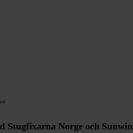
ind
ed Stugfixarna Norge och Sunwi