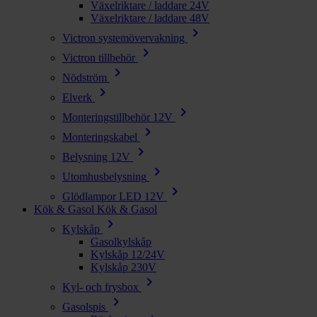
Växelriktare / laddare 24V
Växelriktare / laddare 48V
chevron_right
Victron systemövervakning
chevron_right
Victron tillbehör
chevron_right
Nödström
chevron_right
Elverk
chevron_right
Monteringstillbehör 12V
chevron_right
Monteringskabel
chevron_right
Belysning 12V
chevron_right
Utomhusbelysning
chevron_right
Glödlampor LED 12V
Kök & Gasol
Kök & Gasol
chevron_right
Kylskåp
Gasolkylskåp
Kylskåp 12/24V
Kylskåp 230V
chevron_right
Kyl- och frysbox
chevron_right
Gasolspis