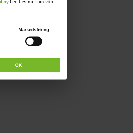
licy
her. Les mer om våre
Markedsføring
OK