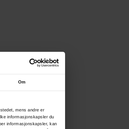
Om
tstedet, mens andre er
ilke informasjonskapsler du
yper informasjonskapsler, kan