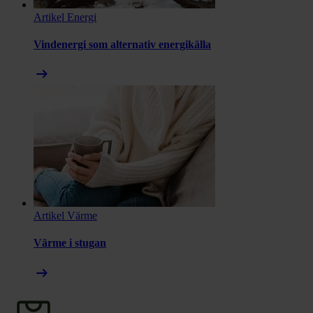
Artikel
Energi
Vindenergi som alternativ energikälla
arrow_right_alt
Artikel
Värme
Värme i stugan
arrow_right_alt