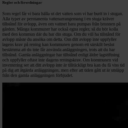
Regler och förordningar
Som regel får vi bara hälla ut det vatten som vi har burit in i stugan.
Alla typer av permanenta vattenarrangemang i en stuga kräver
tillstånd för avlopp, även om vattnet bara pumpas från brunnen på
gården. Många kommuner har också egna regler, så du bör kolla
med den kommun där du har din stuga. Om du vill ha tillstånd för
avlopp måste du ansöka om detta. Om ditt avlopp inte uppfyller
lagens krav på rening kan kommunen genom ett särskilt beslut
bestämma att du inte får använda anläggningen, trots att du har
tillstånd. Gamla anläggningar har tillstånd enligt äldre lagstiftning
och uppfyller oftast inte dagens reningskrav. Om kommunen vid
inventering ser att ditt avlopp inte är tillräckligt bra kan du få viss tid
på dig att åtgärda anläggningen, men efter att tiden gått ut är utsläpp
från den gamla anläggningen förbjudet.