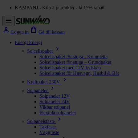
KAMPANJ - Köp 2 produkter - få 15% rabatt
menu
person
shopping_bag
Logga in
Gå till kassan
Energi
Energi
chevron_right
Solcellspaket
Solcellspaket för stuga - Kompletta
Solcellspaket för stuga – Grundpaket
Solcellspaket med 12V kylskåp
Solcellspaket för Husvagn, Husbil & Båt
chevron_right
Kraftpaket 230V
chevron_right
Solpaneler
Solpaneler 12V
Solpaneler 24V
Vikbar solpanel
Flexibla solpaneler
chevron_right
Solpanelsfäste
Takfäste
Väggfäste