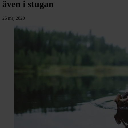
chevron_right
även i stugan
Toalett
chevron_right
Grill & Fritid
Lacanche
25 maj 2020
chevron_right
Reservdelar