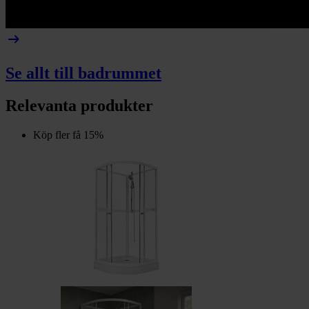
arrow_right_alt
Se allt till badrummet
Relevanta produkter
Köp fler få 15%