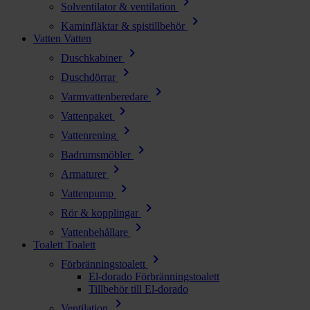
chevron_right
Solventilator & ventilation
chevron_right
Kaminfläktar & spistillbehör
Vatten
Vatten
chevron_right
Duschkabiner
chevron_right
Duschdörrar
chevron_right
Varmvattenberedare
chevron_right
Vattenpaket
chevron_right
Vattenrening
chevron_right
Badrumsmöbler
chevron_right
Armaturer
chevron_right
Vattenpump
chevron_right
Rör & kopplingar
chevron_right
Vattenbehållare
Toalett
Toalett
chevron_right
Förbränningstoalett
El-dorado Förbränningstoalett
Tillbehör till El-dorado
chevron_right
Ventilation