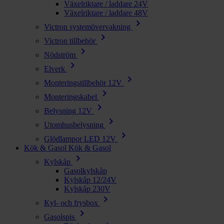
Växelriktare / laddare 24V
Växelriktare / laddare 48V
chevron_right
Victron systemövervakning
chevron_right
Victron tillbehör
chevron_right
Nödström
chevron_right
Elverk
chevron_right
Monteringstillbehör 12V
chevron_right
Monteringskabel
chevron_right
Belysning 12V
chevron_right
Utomhusbelysning
chevron_right
Glödlampor LED 12V
Kök & Gasol
Kök & Gasol
chevron_right
Kylskåp
Gasolkylskåp
Kylskåp 12/24V
Kylskåp 230V
chevron_right
Kyl- och frysbox
chevron_right
Gasolspis