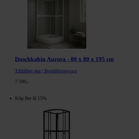
Duschkabin Aurora - 80 x 80 x 195 cm
Tillfälligt slut / Beställningsvara
7 590,-
Köp fler få 15%