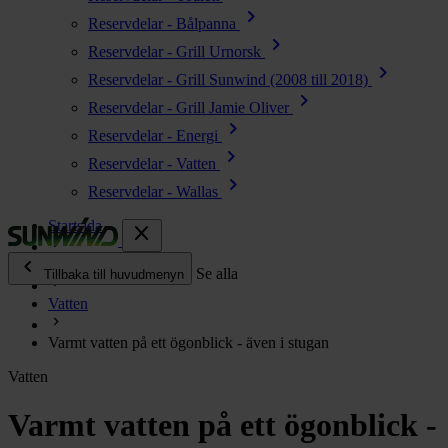
chevron_right
Reservdelar - Bålpanna
chevron_right
Reservdelar - Grill Urnorsk
chevron_right
Reservdelar - Grill Sunwind (2008 till 2018)
chevron_right
Reservdelar - Grill Jamie Oliver
chevron_right
Reservdelar - Energi
chevron_right
Reservdelar - Vatten
chevron_right
Reservdelar - Wallas
Startsida
close
chevron_left
Enjoy
Se alla
Tillbaka till huvudmenyn
Vatten
chevron_right
Energi
Varmt vatten på ett ögonblick - även i stugan
chevron_right
Kök & Gasol
Vatten
chevron_right
Värme
chevron_right
Varmt vatten på ett ögonblick -
Vatten