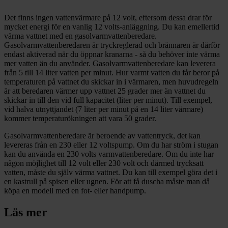
Det finns ingen vattenvärmare på 12 volt, eftersom dessa drar för
mycket energi för en vanlig 12 volts-anläggning. Du kan emellertid
värma vattnet med en gasolvarmvattenberedare.
Gasolvarmvattenberedaren är tryckreglerad och brännaren är därför
endast aktiverad när du öppnar kranarna - så du behöver inte värma
mer vatten än du använder. Gasolvarmvattenberedare kan leverera
från 5 till 14 liter vatten per minut. Hur varmt vatten du får beror på
temperaturen på vattnet du skickar in i värmaren, men huvudregeln
är att beredaren värmer upp vattnet 25 grader mer än vattnet du
skickar in till den vid full kapacitet (liter per minut). Till exempel,
vid halva utnyttjandet (7 liter per minut på en 14 liter värmare)
kommer temperaturökningen att vara 50 grader.
Gasolvarmvattenberedare är beroende av vattentryck, det kan
levereras från en 230 eller 12 voltspump. Om du har ström i stugan
kan du använda en 230 volts varmvattenberedare. Om du inte har
någon möjlighet till 12 volt eller 230 volt och därmed trycksatt
vatten, måste du själv värma vattnet. Du kan till exempel göra det i
en kastrull på spisen eller ugnen. För att få duscha måste man då
köpa en modell med en fot- eller handpump.
Läs mer