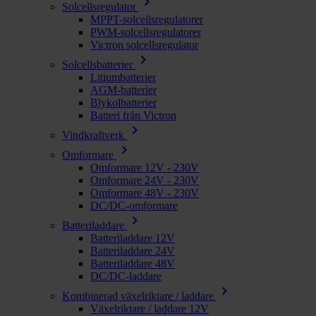
chevron_right
Solcellsregulator
MPPT-solcellsregulatorer
PWM-solcellsregulatorer
Victron solcellsregulator
chevron_right
Solcellsbatterier
Litiumbatterier
AGM-batterier
Blykolbatterier
Batteri från Victron
chevron_right
Vindkraftverk
chevron_right
Omformare
Omformare 12V - 230V
Omformare 24V - 230V
Omformare 48V - 230V
DC/DC-omformare
chevron_right
Batteriladdare
Batteriladdare 12V
Batteriladdare 24V
Batteriladdare 48V
DC/DC-laddare
chevron_right
Kombinerad växelriktare / laddare
Växelriktare / laddare 12V