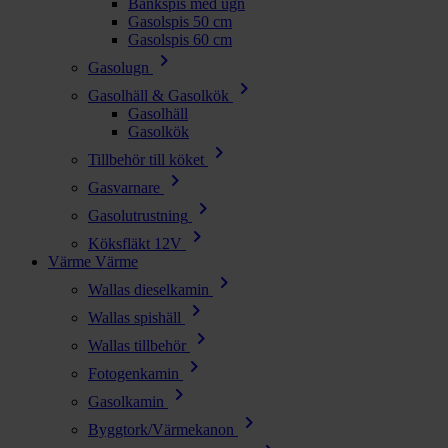
Bänkspis med ugn
Gasolspis 50 cm
Gasolspis 60 cm
chevron_right
Gasolugn
chevron_right
Gasolhäll & Gasolkök
Gasolhäll
Gasolkök
chevron_right
Tillbehör till köket
chevron_right
Gasvarnare
chevron_right
Gasolutrustning
chevron_right
Köksfläkt 12V
Värme
Värme
chevron_right
Wallas dieselkamin
chevron_right
Wallas spishäll
chevron_right
Wallas tillbehör
chevron_right
Fotogenkamin
chevron_right
Gasolkamin
chevron_right
Byggtork/Värmekanon