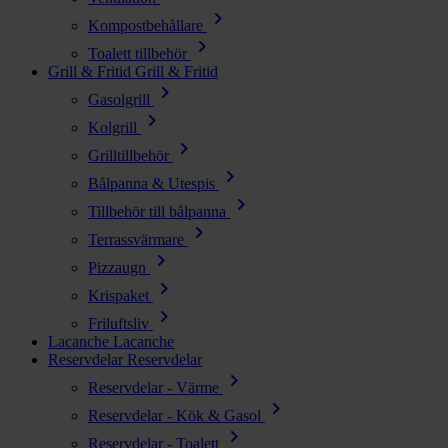
chevron_right
Kompostbehållare
chevron_right
Toalett tillbehör
Grill & Fritid
Grill & Fritid
chevron_right
Gasolgrill
chevron_right
Kolgrill
chevron_right
Grilltillbehör
chevron_right
Bålpanna & Utespis
chevron_right
Tillbehör till bålpanna
chevron_right
Terrassvärmare
chevron_right
Pizzaugn
chevron_right
Krispaket
chevron_right
Friluftsliv
Lacanche
Lacanche
Reservdelar
Reservdelar
chevron_right
Reservdelar - Värme
chevron_right
Reservdelar - Kök & Gasol
chevron_right
Reservdelar - Toalett