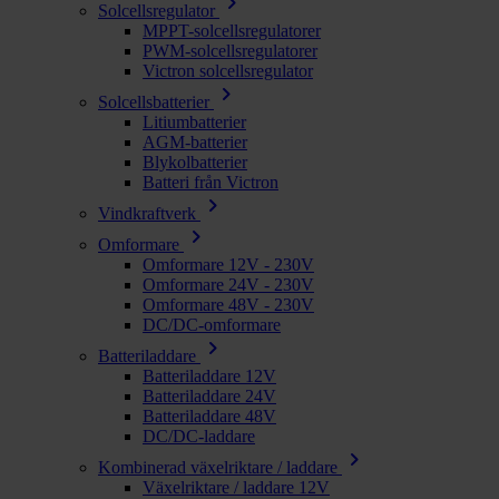
chevron_right
Solcellsregulator
MPPT-solcellsregulatorer
PWM-solcellsregulatorer
Victron solcellsregulator
chevron_right
Solcellsbatterier
Litiumbatterier
AGM-batterier
Blykolbatterier
Batteri från Victron
chevron_right
Vindkraftverk
chevron_right
Omformare
Omformare 12V - 230V
Omformare 24V - 230V
Omformare 48V - 230V
DC/DC-omformare
chevron_right
Batteriladdare
Batteriladdare 12V
Batteriladdare 24V
Batteriladdare 48V
DC/DC-laddare
chevron_right
Kombinerad växelriktare / laddare
Växelriktare / laddare 12V