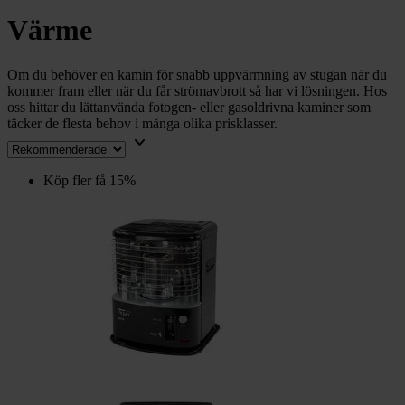
chevron_right
Toalett
Värme
chevron_right
Grill & Fritid
Lacanche
chevron_right
Om du behöver en kamin för snabb uppvärmning av stugan när du
Reservdelar
kommer fram eller när du får strömavbrott så har vi lösningen. Hos
oss hittar du lättanvända fotogen- eller gasoldrivna kaminer som
täcker de flesta behov i många olika prisklasser.
keyboard_arrow_down
Köp fler få 15%