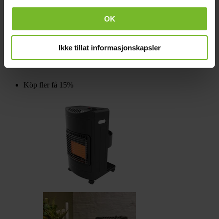
OK
Fotogenkamin Inverter 6026 4kW
Ikke tillat informasjonskapsler
5 990,-
Köp fler få 15%