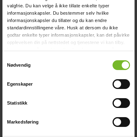
3 790,-
valgfrie. Du kan velge å ikke tillate enkelte typer
informasjonskapsler. Du bestemmer selv hvilke
informasjonskapsler du tillater og du kan endre
Köp fler få 15%
standardinnstillingene våre. Husk at dersom du ikke
godtar enkelte typer informasjonskapsler, kan det påvirke
opplevelsen din på nettstedet og tjenestene vi kan tilby.
Les mer om vår
cookiepolicy
her. Les mer om våre
rutiner for
personvern
her.
Samtykkevalg
Nødvendig
Egenskaper
Statistikk
Markedsføring