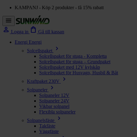
KAMPANJ - Köp 2 produkter - få 15% rabatt
menu
person
shopping_bag
Logga in
Gå till kassan
Energi
Energi
chevron_right
Solcellspaket
Solcellspaket för stuga - Kompletta
Solcellspaket för stuga – Grundpaket
Solcellspaket med 12V kylskåp
Solcellspaket för Husvagn, Husbil & Båt
chevron_right
Kraftpaket 230V
chevron_right
Solpaneler
Solpaneler 12V
Solpaneler 24V
Vikbar solpanel
Flexibla solpaneler
chevron_right
Solpanelsfäste
Takfäste
Väggfäste