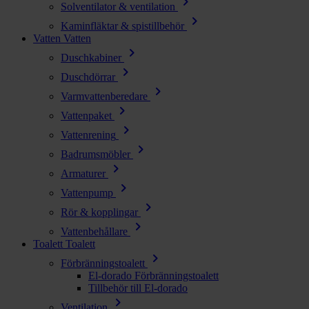
chevron_right
Solventilator & ventilation
chevron_right
Kaminfläktar & spistillbehör
Vatten
Vatten
chevron_right
Duschkabiner
chevron_right
Duschdörrar
chevron_right
Varmvattenberedare
chevron_right
Vattenpaket
chevron_right
Vattenrening
chevron_right
Badrumsmöbler
chevron_right
Armaturer
chevron_right
Vattenpump
chevron_right
Rör & kopplingar
chevron_right
Vattenbehållare
Toalett
Toalett
chevron_right
Förbränningstoalett
El-dorado Förbränningstoalett
Tillbehör till El-dorado
chevron_right
Ventilation