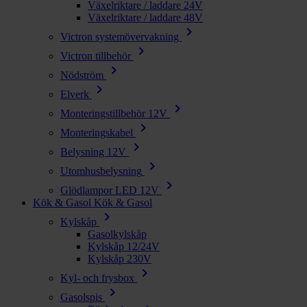
Växelriktare / laddare 24V
Växelriktare / laddare 48V
chevron_right
Victron systemövervakning
chevron_right
Victron tillbehör
chevron_right
Nödström
chevron_right
Elverk
chevron_right
Monteringstillbehör 12V
chevron_right
Monteringskabel
chevron_right
Belysning 12V
chevron_right
Utomhusbelysning
chevron_right
Glödlampor LED 12V
Kök & Gasol
Kök & Gasol
chevron_right
Kylskåp
Gasolkylskåp
Kylskåp 12/24V
Kylskåp 230V
chevron_right
Kyl- och frysbox
chevron_right
Gasolspis