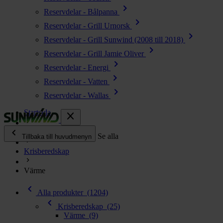
chevron_right
Reservdelar - Bålpanna
chevron_right
Reservdelar - Grill Urnorsk
chevron_right
Reservdelar - Grill Sunwind (2008 till 2018)
chevron_right
Reservdelar - Grill Jamie Oliver
chevron_right
Reservdelar - Energi
chevron_right
Reservdelar - Vatten
chevron_right
Reservdelar - Wallas
Startsida
close
chevron_left
Alla produkter
Se alla
Tillbaka till huvudmenyn
Krisberedskap
chevron_right
Energi
Värme
chevron_right
Kök & Gasol
chevron_left
chevron_right
Alla produkter
(1204)
Värme
chevron_left
chevron_right
Krisberedskap
(25)
Vatten
Värme
(9)