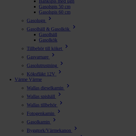
Bänkspis med ugn
Gasolspis 50 cm
Gasolspis 60 cm
chevron_right
Gasolugn
chevron_right
Gasolhäll & Gasolkök
Gasolhäll
Gasolkök
chevron_right
Tillbehör till köket
chevron_right
Gasvarnare
chevron_right
Gasolutrustning
chevron_right
Köksfläkt 12V
Värme
Värme
chevron_right
Wallas dieselkamin
chevron_right
Wallas spishäll
chevron_right
Wallas tillbehör
chevron_right
Fotogenkamin
chevron_right
Gasolkamin
chevron_right
Byggtork/Värmekanon