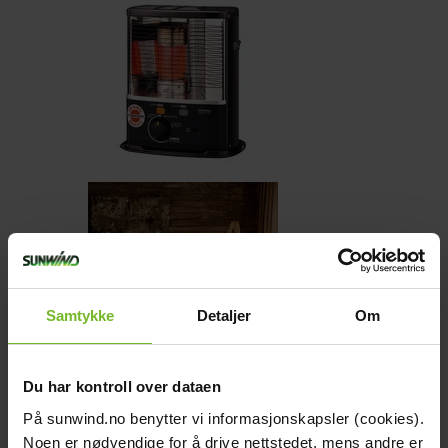
Samtykke
Detaljer
Om
Du har kontroll over dataen
Fotogenkamin Corona RX3085 3,0kW
På sunwind.no benytter vi informasjonskapsler (cookies).
Noen er nødvendige for å drive nettstedet, mens andre er