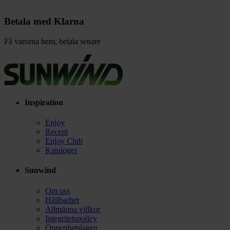
Betala med Klarna
Få varorna hem, betala senare
Inspiration
Enjoy
Recept
Enjoy Club
Kataloger
Sunwind
Om oss
Hållbarhet
Allmänna villkor
Integritetspolicy
Öppenhetslagen