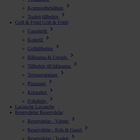
chevron_right
Kompostbehållare
chevron_right
Toalett tillbehör
Grill & Fritid
Grill & Fritid
chevron_right
Gasolgrill
chevron_right
Kolgrill
chevron_right
Grilltillbehör
chevron_right
Bålpanna & Utespis
chevron_right
Tillbehör till bålpanna
chevron_right
Terrassvärmare
chevron_right
Pizzaugn
chevron_right
Krispaket
chevron_right
Friluftsliv
Lacanche
Lacanche
Reservdelar
Reservdelar
chevron_right
Reservdelar - Värme
chevron_right
Reservdelar - Kök & Gasol
chevron_right
Reservdelar - Toalett