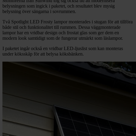
Montörerna från Sunwind tog sig också tid att modernisera
belysningen som ingick i paketet, och resultatet blev mysig
belysning över sängarna i sovrummen.
Två Spotlight LED Frosty lampor monterades i stugan för att tillföra
både stil och funktionalitet till rummen. Dessa väggmonterade
lampor har en vridbar design och frostat glas som ger dem en
modern look samtidigt som de fungerar utmärkt som läslampor.
I paketet ingår också en vridbar LED-ljuslist som kan monteras
under köksskåp för att belysa köksbänken.