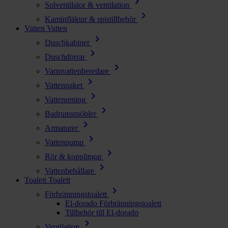
chevron_right
Solventilator & ventilation
chevron_right
Kaminfläktar & spistillbehör
Vatten
Vatten
chevron_right
Duschkabiner
chevron_right
Duschdörrar
chevron_right
Varmvattenberedare
chevron_right
Vattenpaket
chevron_right
Vattenrening
chevron_right
Badrumsmöbler
chevron_right
Armaturer
chevron_right
Vattenpump
chevron_right
Rör & kopplingar
chevron_right
Vattenbehållare
Toalett
Toalett
chevron_right
Förbränningstoalett
El-dorado Förbränningstoalett
Tillbehör till El-dorado
chevron_right
Ventilation