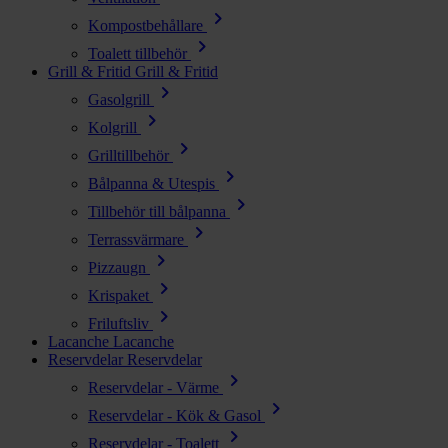
chevron_right
Kompostbehållare
chevron_right
Toalett tillbehör
Grill & Fritid
Grill & Fritid
chevron_right
Gasolgrill
chevron_right
Kolgrill
chevron_right
Grilltillbehör
chevron_right
Bålpanna & Utespis
chevron_right
Tillbehör till bålpanna
chevron_right
Terrassvärmare
chevron_right
Pizzaugn
chevron_right
Krispaket
chevron_right
Friluftsliv
Lacanche
Lacanche
Reservdelar
Reservdelar
chevron_right
Reservdelar - Värme
chevron_right
Reservdelar - Kök & Gasol
chevron_right
Reservdelar - Toalett