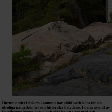
Hurumlandet i Askers kommun har alltid varit känt för sin
otroliga naturskönhet och historiska betydelse. I detta avsnitt av
Stugfixarna Norge har vi haft glädjen att vara med och