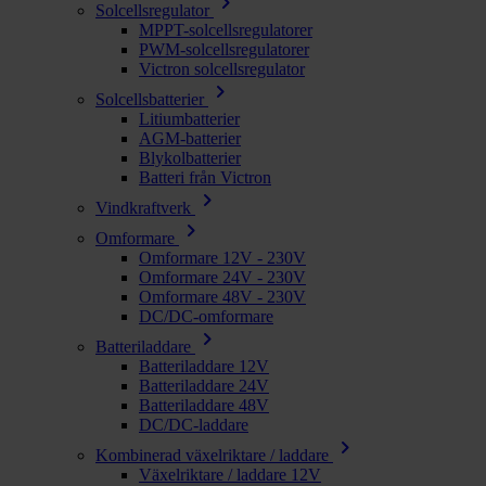
chevron_right
Solcellsregulator
MPPT-solcellsregulatorer
PWM-solcellsregulatorer
Victron solcellsregulator
chevron_right
Solcellsbatterier
Litiumbatterier
AGM-batterier
Blykolbatterier
Batteri från Victron
chevron_right
Vindkraftverk
chevron_right
Omformare
Omformare 12V - 230V
Omformare 24V - 230V
Omformare 48V - 230V
DC/DC-omformare
chevron_right
Batteriladdare
Batteriladdare 12V
Batteriladdare 24V
Batteriladdare 48V
DC/DC-laddare
chevron_right
Kombinerad växelriktare / laddare
Växelriktare / laddare 12V