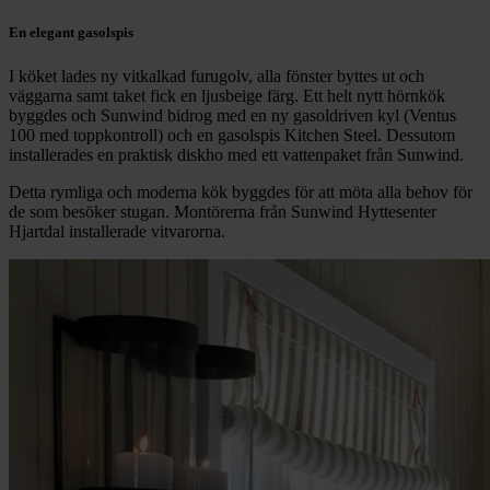
En elegant gasolspis
I köket lades ny vitkalkad furugolv, alla fönster byttes ut och
väggarna samt taket fick en ljusbeige färg. Ett helt nytt hörnkök
byggdes och Sunwind bidrog med en ny gasoldriven kyl (Ventus
100 med toppkontroll) och en gasolspis Kitchen Steel. Dessutom
installerades en praktisk diskho med ett vattenpaket från Sunwind.
Detta rymliga och moderna kök byggdes för att möta alla behov för
de som besöker stugan. Montörerna från Sunwind Hyttesenter
Hjartdal installerade vitvarorna.