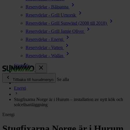
chevron_right
Reservdelar - Bålpanna
chevron_right
Reservdelar - Grill Urnorsk
chevron_right
Reservdelar - Grill Sunwind (2008 till 2018)
chevron_right
Reservdelar - Grill Jamie Oliver
chevron_right
Reservdelar - Energi
chevron_right
Reservdelar - Vatten
chevron_right
Reservdelar - Wallas
Startsida
close
chevron_left
Enjoy
Se alla
Tillbaka till huvudmenyn
Energi
chevron_right
Energi
Stugfixarna Norge är i Hurum – installation av nytt kök och
chevron_right
Kök & Gasol
solcellsanläggning
chevron_right
Värme
Energi
chevron_right
Vatten
Stugfixarna Norge är i Hurum