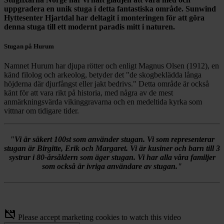
uppgradera en unik stuga i detta fantastiska område. Sunwind
Hyttesenter Hjartdal har deltagit i monteringen för att göra
denna stuga till ett modernt paradis mitt i naturen.
Stugan på Hurum
Namnet Hurum har djupa rötter och enligt Magnus Olsen (1912), en
känd filolog och arkeolog, betyder det "de skogbeklädda långa
höjderna där djurfångst eller jakt bedrivs." Detta område är också
känt för att vara rikt på historia, med några av de mest
anmärkningsvärda vikinggravarna och en medeltida kyrka som
vittnar om tidigare tider.
"Vi är säkert 100st som använder stugan. Vi som representerar
stugan är Birgitte, Erik och Margaret. Vi är kusiner och barn till 3
systrar i 80-årsåldern som äger stugan. Vi har alla våra familjer
som också är ivriga användare av stugan."
movie_off
Please accept marketing cookies to watch this video