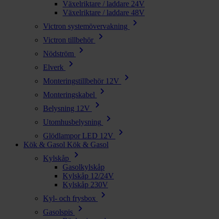
Växelriktare / laddare 24V
Växelriktare / laddare 48V
chevron_right
Victron systemövervakning
chevron_right
Victron tillbehör
chevron_right
Nödström
chevron_right
Elverk
chevron_right
Monteringstillbehör 12V
chevron_right
Monteringskabel
chevron_right
Belysning 12V
chevron_right
Utomhusbelysning
chevron_right
Glödlampor LED 12V
Kök & Gasol
Kök & Gasol
chevron_right
Kylskåp
Gasolkylskåp
Kylskåp 12/24V
Kylskåp 230V
chevron_right
Kyl- och frysbox
chevron_right
Gasolspis