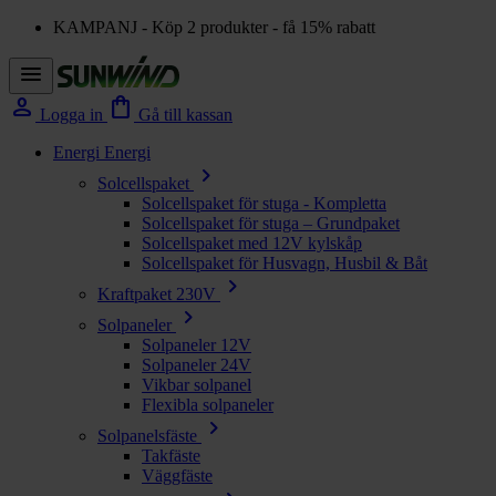
KAMPANJ - Köp 2 produkter - få 15% rabatt
menu
person
shopping_bag
Logga in
Gå till kassan
Energi
Energi
chevron_right
Solcellspaket
Solcellspaket för stuga - Kompletta
Solcellspaket för stuga – Grundpaket
Solcellspaket med 12V kylskåp
Solcellspaket för Husvagn, Husbil & Båt
chevron_right
Kraftpaket 230V
chevron_right
Solpaneler
Solpaneler 12V
Solpaneler 24V
Vikbar solpanel
Flexibla solpaneler
chevron_right
Solpanelsfäste
Takfäste
Väggfäste