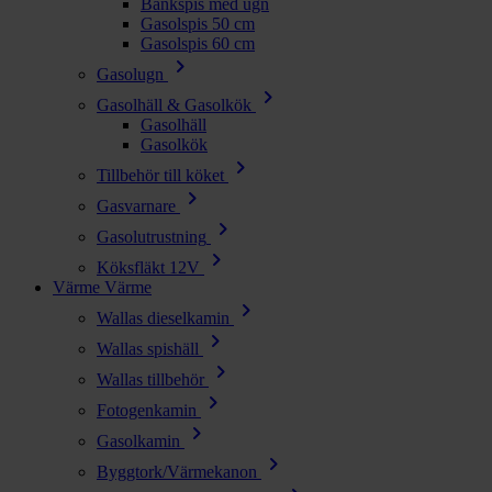
Bänkspis med ugn
Gasolspis 50 cm
Gasolspis 60 cm
chevron_right
Gasolugn
chevron_right
Gasolhäll & Gasolkök
Gasolhäll
Gasolkök
chevron_right
Tillbehör till köket
chevron_right
Gasvarnare
chevron_right
Gasolutrustning
chevron_right
Köksfläkt 12V
Värme
Värme
chevron_right
Wallas dieselkamin
chevron_right
Wallas spishäll
chevron_right
Wallas tillbehör
chevron_right
Fotogenkamin
chevron_right
Gasolkamin
chevron_right
Byggtork/Värmekanon