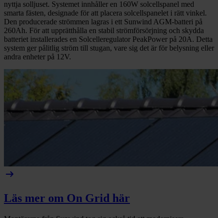
nyttja solljuset. Systemet innhåller en 160W solcellspanel med
smarta fästen, designade för att placera solcellspanelet i rätt vinkel.
Den producerade strömmen lagras i ett Sunwind AGM-batteri på
260Ah. För att upprätthålla en stabil strömförsörjning och skydda
batteriet installerades en Solcelleregulator PeakPower på 20A. Detta
system ger pålitlig ström till stugan, vare sig det är för belysning eller
andra enheter på 12V.
arrow_right_alt
Läs mer om On Grid här