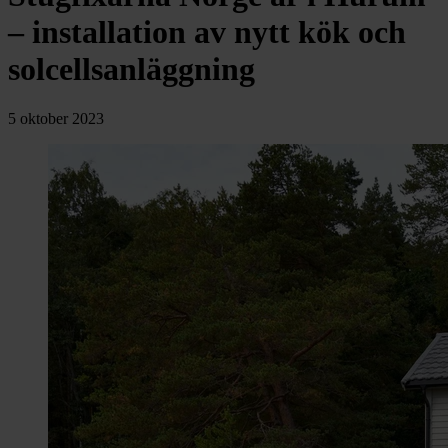
chevron_right
Toalett
– installation av nytt kök och
chevron_right
Grill & Fritid
Lacanche
solcellsanläggning
chevron_right
Reservdelar
5 oktober 2023