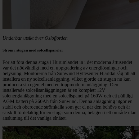
Underbar utsikt över Oslofjorden
Ström i stugan med solcellspaneler
För att föra denna stuga i Hurumlandet in i det moderna årtusendet
var det nödvändigt med en uppgradering av energilösningar och
belysning. Montörerna från Sunwind Hyttesenter Hjartdal såg till att
installera en ny solcellsanläggning, vilket gjorde att stugan nu kan
producera sin egen el med en toppmodern anläggning. Den
installerade solcellsanläggningen är en komplett 12V
solenergianläggning med en solcellspanel på 160W och ett pålitligt
AGM-batteri på 260Ah från Sunwind. Denna anläggning utgör en
stabil och oberoende strömkälla som ger el när den behövs och är
särskilt fördelaktig för en stuga som denna, belägen i ett område utan
anslutning till det vanliga elnätet.