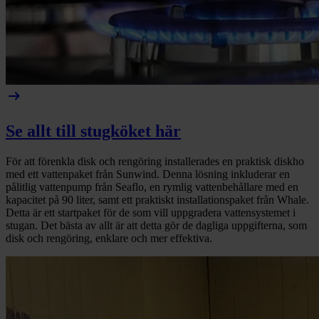
arrow_right_alt
Se allt till stugköket här
För att förenkla disk och rengöring installerades en praktisk diskho
med ett vattenpaket från Sunwind. Denna lösning inkluderar en
pålitlig vattenpump från Seaflo, en rymlig vattenbehållare med en
kapacitet på 90 liter, samt ett praktiskt installationspaket från Whale.
Detta är ett startpaket för de som vill uppgradera vattensystemet i
stugan. Det bästa av allt är att detta gör de dagliga uppgifterna, som
disk och rengöring, enklare och mer effektiva.