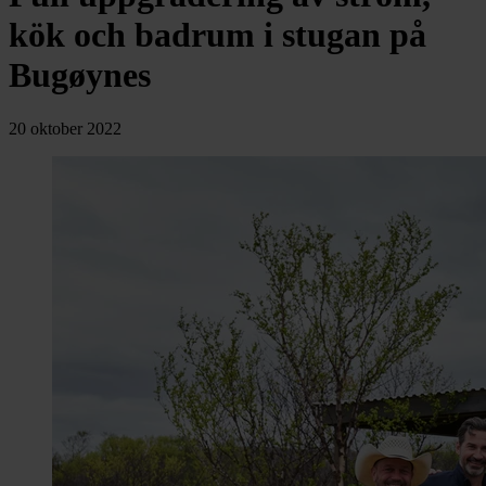
chevron_right
Toalett
kök och badrum i stugan på
chevron_right
Grill & Fritid
Lacanche
Bugøynes
chevron_right
Reservdelar
20 oktober 2022