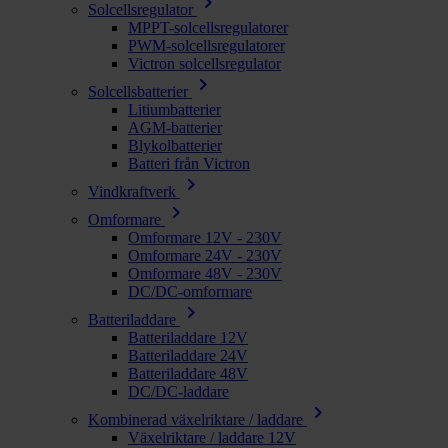
chevron_right
Solcellsregulator
MPPT-solcellsregulatorer
PWM-solcellsregulatorer
Victron solcellsregulator
chevron_right
Solcellsbatterier
Litiumbatterier
AGM-batterier
Blykolbatterier
Batteri från Victron
chevron_right
Vindkraftverk
chevron_right
Omformare
Omformare 12V - 230V
Omformare 24V - 230V
Omformare 48V - 230V
DC/DC-omformare
chevron_right
Batteriladdare
Batteriladdare 12V
Batteriladdare 24V
Batteriladdare 48V
DC/DC-laddare
chevron_right
Kombinerad växelriktare / laddare
Växelriktare / laddare 12V