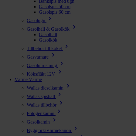
Bänkspis med ugn
Gasolspis 50 cm
Gasolspis 60 cm
chevron_right
Gasolugn
chevron_right
Gasolhäll & Gasolkök
Gasolhäll
Gasolkök
chevron_right
Tillbehör till köket
chevron_right
Gasvarnare
chevron_right
Gasolutrustning
chevron_right
Köksfläkt 12V
Värme
Värme
chevron_right
Wallas dieselkamin
chevron_right
Wallas spishäll
chevron_right
Wallas tillbehör
chevron_right
Fotogenkamin
chevron_right
Gasolkamin
chevron_right
Byggtork/Värmekanon