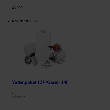
43 990,-
Köp fler få 15%
Vattenpaket 12V/Gasol- 14l
13 990,-