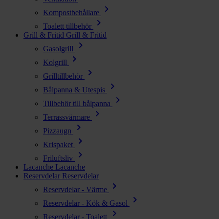
chevron_right
Kompostbehållare
chevron_right
Toalett tillbehör
Grill & Fritid
Grill & Fritid
chevron_right
Gasolgrill
chevron_right
Kolgrill
chevron_right
Grilltillbehör
chevron_right
Bålpanna & Utespis
chevron_right
Tillbehör till bålpanna
chevron_right
Terrassvärmare
chevron_right
Pizzaugn
chevron_right
Krispaket
chevron_right
Friluftsliv
Lacanche
Lacanche
Reservdelar
Reservdelar
chevron_right
Reservdelar - Värme
chevron_right
Reservdelar - Kök & Gasol
chevron_right
Reservdelar - Toalett