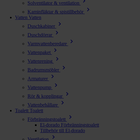
chevron_right
Solventilator & ventilation
chevron_right
Kaminfläktar & spistillbehör
Vatten
Vatten
chevron_right
Duschkabiner
chevron_right
Duschdörrar
chevron_right
Varmvattenberedare
chevron_right
Vattenpaket
chevron_right
Vattenrening
chevron_right
Badrumsmöbler
chevron_right
Armaturer
chevron_right
Vattenpump
chevron_right
Rör & kopplingar
chevron_right
Vattenbehållare
Toalett
Toalett
chevron_right
Förbränningstoalett
El-dorado Förbränningstoalett
Tillbehör till El-dorado
chevron_right
Ventilation