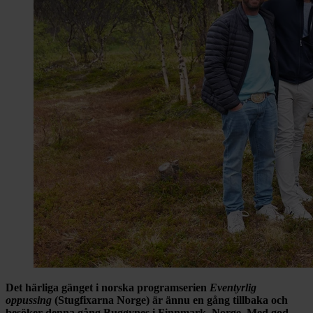
Det härliga gänget i norska programserien
Eventyrlig
oppussing
(Stugfixarna Norge) är ännu en gång tillbaka och
besöker denna gång Bugøynes i Finnmark, Norge. Med god