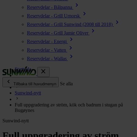
chevron_right
Reservdelar - Bålpanna
chevron_right
Reservdelar - Grill Urnorsk
chevron_right
Reservdelar - Grill Sunwind (2008 till 2018)
chevron_right
Reservdelar - Grill Jamie Oliver
chevron_right
Reservdelar - Energi
chevron_right
Reservdelar - Vatten
chevron_right
Reservdelar - Wallas
Startsida
close
chevron_left
Enjoy
Se alla
Tillbaka till huvudmenyn
Sunwind-nytt
chevron_right
Energi
Full uppgradering av ström, kök och badrum i stugan på
chevron_right
Kök & Gasol
Bugøynes
chevron_right
Värme
Sunwind-nytt
chevron_right
Vatten
Full uppgradering av ström,