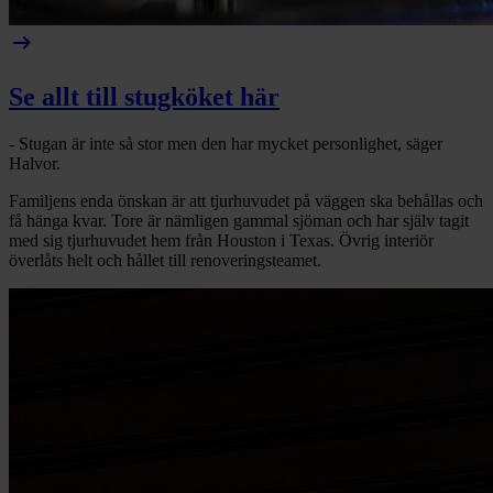
arrow_right_alt
Se allt till stugköket här
- Stugan är inte så stor men den har mycket personlighet, säger
Halvor.
Familjens enda önskan är att tjurhuvudet på väggen ska behållas och
få hänga kvar. Tore är nämligen gammal sjöman och har själv tagit
med sig tjurhuvudet hem från Houston i Texas. Övrig interiör
överlåts helt och hållet till renoveringsteamet.