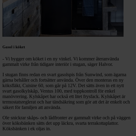
Gasol i köket
- Vi bygger om köket i en ny vinkel. Vi kommer återanvända
gammalt virke från tidigare interiör i stugan, säger Halvor.
I stugan finns redan en svart gasolspis från Sunwind, som ägarna
gärna behåller och fortsätter använda. Över den monteras en ny
köksfläkt, Cuisine 60, som går på 12V. Det sätts även in ett nytt
svart gasolkylskåp, Ventus 100, med toppkontroll för enkel
manövrering. Kylskåpet har också ett litet frysfack. Kylskåpet är
termostatsreglerat och har tändsäkring som gör att det är enkelt och
säkert för familjen att använda.
Ole snickrar skåps- och lådfronter av gammalt virke och på väggen
över köksbänken sätts det upp läckra, svarta terrakottaplattor.
Köksbänken i ek oljas in.