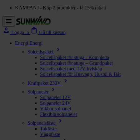
KAMPANJ - Köp 2 produkter - få 15% rabatt
menu
person
shopping_bag
Logga in
Gå till kassan
Energi
Energi
chevron_right
Solcellspaket
Solcellspaket för stuga - Kompletta
Solcellspaket för stuga – Grundpaket
Solcellspaket med 12V kylskåp
Solcellspaket för Husvagn, Husbil & Båt
chevron_right
Kraftpaket 230V
chevron_right
Solpaneler
Solpaneler 12V
Solpaneler 24V
Vikbar solpanel
Flexibla solpaneler
chevron_right
Solpanelsfäste
Takfäste
Väggfäste