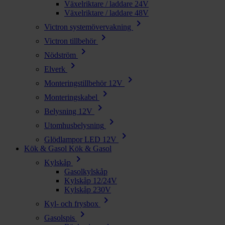
Växelriktare / laddare 24V
Växelriktare / laddare 48V
chevron_right
Victron systemövervakning
chevron_right
Victron tillbehör
chevron_right
Nödström
chevron_right
Elverk
chevron_right
Monteringstillbehör 12V
chevron_right
Monteringskabel
chevron_right
Belysning 12V
chevron_right
Utomhusbelysning
chevron_right
Glödlampor LED 12V
Kök & Gasol
Kök & Gasol
chevron_right
Kylskåp
Gasolkylskåp
Kylskåp 12/24V
Kylskåp 230V
chevron_right
Kyl- och frysbox
chevron_right
Gasolspis