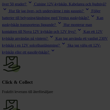
keyboard_arrow_down
över 50 grader?
Cuisine 12V-kylskåp. Kabelarea och ljudnivå?
keyboard_arrow_down
keyboard_arrow_down
Hur får jag över- och undervärme i min gasspis?
Följer
keyboard_arrow_down
batterier till belysning/tändning med Ventus gaskylskåp?
Kan
keyboard_arrow_down
gaskylskåp transporteras liggande?
Hur monterar man
keyboard_arrow_down
kontakten till Nova 12V kylskåp och 12V frys?
Kan ett 12V
keyboard_arrow_down
kylskåp användas på vintern?
Kan jag använda ett vanligt 230V
keyboard_arrow_down
kylskåp i en 12V solcellsanläggning?
Ska jag välja ett 12V-
keyboard_arrow_down
kylskåp eller ett gasolkylskåp?
Click & Collect
Fraktfri leverans till återförsäljare