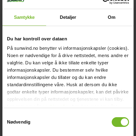
chevron_right
Reservdelar - Bålpanna
chevron_right
Reservdelar - Grill Urnorsk
Samtykke
Detaljer
Om
chevron_right
Reservdelar - Grill Sunwind (2008 till 2018)
chevron_right
Reservdelar - Grill Jamie Oliver
chevron_right
Du har kontroll over dataen
Reservdelar - Energi
chevron_right
På sunwind.no benytter vi informasjonskapsler (cookies).
Reservdelar - Vatten
chevron_right
Noen er nødvendige for å drive nettstedet, mens andre er
Reservdelar - Wallas
valgfrie. Du kan velge å ikke tillate enkelte typer
Startsida
close
informasjonskapsler. Du bestemmer selv hvilke
informasjonskapsler du tillater og du kan endre
chevron_left
Ofta ställda frågor
Se alla
Tillbaka till huvudmenyn
standardinnstillingene våre. Husk at dersom du ikke
godtar enkelte typer informasjonskapsler, kan det påvirke
Kök och gasol
chevron_right
Energi
opplevelsen din på nettstedet og tjenestene vi kan tilby.
Gasbrännaren på gasolugnen eller spisen slocknar när jag
chevron_right
Les mer om vår
cookiepolicy
her. Les mer om våre
Kök & Gasol
släpper knappen?
rutiner for
personvern
her.
chevron_right
Samtykkevalg
Värme
Båt och caravan
Energi
Fritid
Generellt
Grill och trädgård
Kök och
Nødvendig
chevron_right
Gasol
Toalett
Vatten
Värme
Vatten