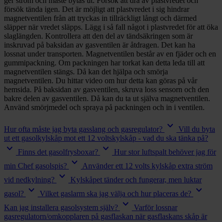
ger ström och måste bytas ut. Försök att dra av plastvredet och
försök tända igen. Det är möjligt att plastvredet i sig hindrar
magnetventilen från att tryckas in tillräckligt långt och därmed
släpper när vredet släpps. Lägg i så fall något i plastvredet för att öka
slaglängden. Kontrollera att den del av tändsäkringen som är
inskruvad på baksidan av gasventilen är åtdragen. Det kan ha
lossnat under transporten. Magnetventilen består av en fjäder och en
gummipackning. Om packningen har torkat kan detta leda till att
magnetventilen stängs. Då kan det hjälpa och smörja
magnetventilen. Du hittar video om hur detta kan göras på vår
hemsida. På baksidan av gasventilen, skruva loss sensorn och den
bakre delen av gasventilen. Då kan du ta ut själva magnetventilen.
Använd smörjmedel och spraya på packningen och in i ventilen.
keyboard_arrow_down
Hur ofta måste jag byta gasslang och gasregulator?
Vill du byta
ut ett gasolkylskåp mot ett 12 voltskylskåp - vad du ska tänka på?
keyboard_arrow_down
keyboard_arrow_down
Finns det gasolfrysboxar?
Hur stor luftspalt behöver jag för
keyboard_arrow_down
min Chef gasolspis?
Använder ett 12 volts kylskåp extra ström
keyboard_arrow_down
vid nedkylning?
Kylskåpet tänder och fungerar, men luktar
keyboard_arrow_down
keyboard_arrow_down
gasol?
Vilket gaslarm ska jag välja och hur placeras de?
keyboard_arrow_down
Kan jag installera gasolsystem själv?
Varför lossnar
gasregulatorn/omkopplaren på gasflaskan när gasflaskans skåp är