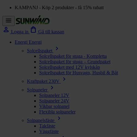
KAMPANJ - Köp 2 produkter - få 15% rabatt
menu
person
shopping_bag
Logga in
Gå till kassan
Energi
Energi
chevron_right
Solcellspaket
Solcellspaket för stuga - Kompletta
Solcellspaket för stuga – Grundpaket
Solcellspaket med 12V kylskåp
Solcellspaket för Husvagn, Husbil & Båt
chevron_right
Kraftpaket 230V
chevron_right
Solpaneler
Solpaneler 12V
Solpaneler 24V
Vikbar solpanel
Flexibla solpaneler
chevron_right
Solpanelsfäste
Takfäste
Väggfäste