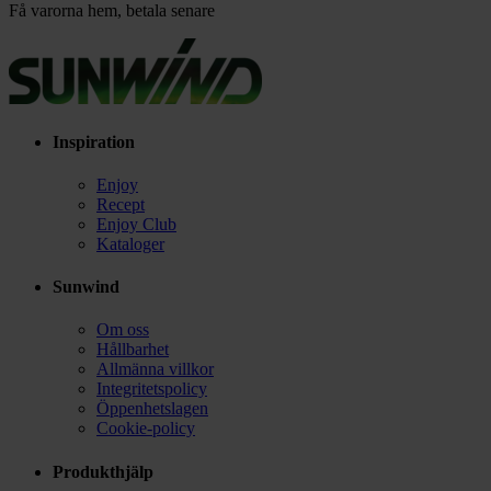
Få varorna hem, betala senare
Inspiration
Enjoy
Recept
Enjoy Club
Kataloger
Sunwind
Om oss
Hållbarhet
Allmänna villkor
Integritetspolicy
Öppenhetslagen
Cookie-policy
Produkthjälp