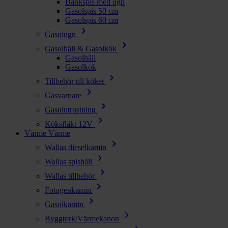
Bänkspis med ugn
Gasolspis 50 cm
Gasolspis 60 cm
chevron_right
Gasolugn
chevron_right
Gasolhäll & Gasolkök
Gasolhäll
Gasolkök
chevron_right
Tillbehör till köket
chevron_right
Gasvarnare
chevron_right
Gasolutrustning
chevron_right
Köksfläkt 12V
Värme
Värme
chevron_right
Wallas dieselkamin
chevron_right
Wallas spishäll
chevron_right
Wallas tillbehör
chevron_right
Fotogenkamin
chevron_right
Gasolkamin
chevron_right
Byggtork/Värmekanon