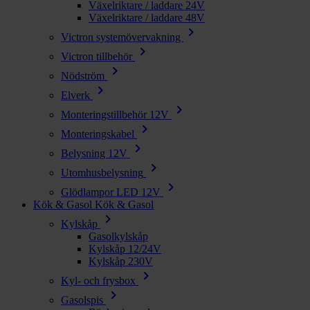
Växelriktare / laddare 24V
Växelriktare / laddare 48V
chevron_right
Victron systemövervakning
chevron_right
Victron tillbehör
chevron_right
Nödström
chevron_right
Elverk
chevron_right
Monteringstillbehör 12V
chevron_right
Monteringskabel
chevron_right
Belysning 12V
chevron_right
Utomhusbelysning
chevron_right
Glödlampor LED 12V
Kök & Gasol
Kök & Gasol
chevron_right
Kylskåp
Gasolkylskåp
Kylskåp 12/24V
Kylskåp 230V
chevron_right
Kyl- och frysbox
chevron_right
Gasolspis