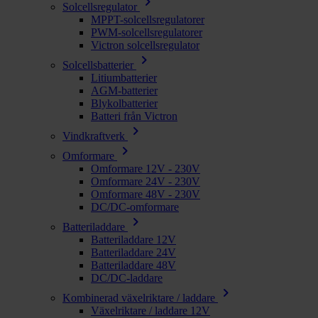
chevron_right
Solcellsregulator
MPPT-solcellsregulatorer
PWM-solcellsregulatorer
Victron solcellsregulator
chevron_right
Solcellsbatterier
Litiumbatterier
AGM-batterier
Blykolbatterier
Batteri från Victron
chevron_right
Vindkraftverk
chevron_right
Omformare
Omformare 12V - 230V
Omformare 24V - 230V
Omformare 48V - 230V
DC/DC-omformare
chevron_right
Batteriladdare
Batteriladdare 12V
Batteriladdare 24V
Batteriladdare 48V
DC/DC-laddare
chevron_right
Kombinerad växelriktare / laddare
Växelriktare / laddare 12V