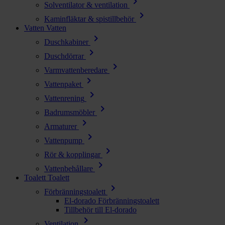
chevron_right
Solventilator & ventilation
chevron_right
Kaminfläktar & spistillbehör
Vatten
Vatten
chevron_right
Duschkabiner
chevron_right
Duschdörrar
chevron_right
Varmvattenberedare
chevron_right
Vattenpaket
chevron_right
Vattenrening
chevron_right
Badrumsmöbler
chevron_right
Armaturer
chevron_right
Vattenpump
chevron_right
Rör & kopplingar
chevron_right
Vattenbehållare
Toalett
Toalett
chevron_right
Förbränningstoalett
El-dorado Förbränningstoalett
Tillbehör till El-dorado
chevron_right
Ventilation