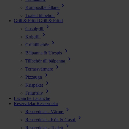
chevron_right
Kompostbehållare
chevron_right
Toalett tillbehör
Grill & Fritid
Grill & Fritid
chevron_right
Gasolgrill
chevron_right
Kolgrill
chevron_right
Grilltillbehör
chevron_right
Bålpanna & Utespis
chevron_right
Tillbehör till bålpanna
chevron_right
Terrassvärmare
chevron_right
Pizzaugn
chevron_right
Krispaket
chevron_right
Friluftsliv
Lacanche
Lacanche
Reservdelar
Reservdelar
chevron_right
Reservdelar - Värme
chevron_right
Reservdelar - Kök & Gasol
chevron_right
Reservdelar - Toalett