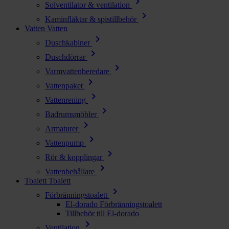
chevron_right
Solventilator & ventilation
chevron_right
Kaminfläktar & spistillbehör
Vatten
Vatten
chevron_right
Duschkabiner
chevron_right
Duschdörrar
chevron_right
Varmvattenberedare
chevron_right
Vattenpaket
chevron_right
Vattenrening
chevron_right
Badrumsmöbler
chevron_right
Armaturer
chevron_right
Vattenpump
chevron_right
Rör & kopplingar
chevron_right
Vattenbehållare
Toalett
Toalett
chevron_right
Förbränningstoalett
El-dorado Förbränningstoalett
Tillbehör till El-dorado
chevron_right
Ventilation