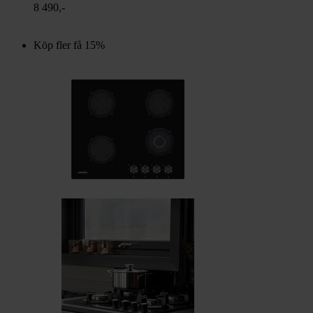
8 490,-
Köp fler få 15%