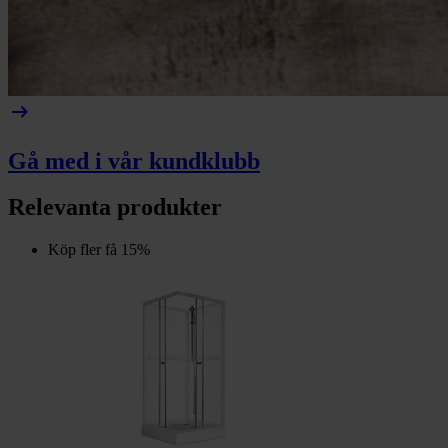
arrow_right_alt
Gå med i vår kundklubb
Relevanta produkter
Köp fler få 15%