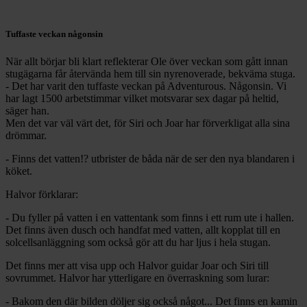
Tuffaste veckan någonsin
När allt börjar bli klart reflekterar Ole över veckan som gått innan
stugägarna får återvända hem till sin nyrenoverade, bekväma stuga.
- Det har varit den tuffaste veckan på Adventurous. Någonsin. Vi
har lagt 1500 arbetstimmar vilket motsvarar sex dagar på heltid,
säger han.
Men det var väl värt det, för Siri och Joar har förverkligat alla sina
drömmar.
- Finns det vatten!? utbrister de båda när de ser den nya blandaren i
köket.
Halvor förklarar:
- Du fyller på vatten i en vattentank som finns i ett rum ute i hallen.
Det finns även dusch och handfat med vatten, allt kopplat till en
solcellsanläggning som också gör att du har ljus i hela stugan.
Det finns mer att visa upp och Halvor guidar Joar och Siri till
sovrummet. Halvor har ytterligare en överraskning som lurar:
- Bakom den där bilden döljer sig också något... Det finns en kamin