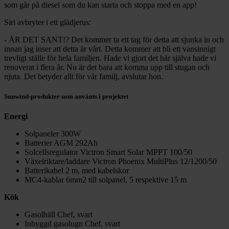
som går på diesel som du kan starta och stoppa med en app!
Siri avbryter i ett glädjerus:
- ÄR DET SANT!? Det kommer ta ett tag för detta att sjunka in och
innan jag inser att detta är vårt. Detta kommer att bli ett vansinnigt
trevligt ställe för hela familjen. Hade vi gjort det här själva hade vi
renoverat i flera år. Nu är det bara att komma upp till stugan och
njuta. Det betyder allt för vår familj, avslutar hon.
Sunwind-produkter som använts i projektet
Energi
Solpaneler 300W
Batterier AGM 292Ah
Solcellsregulator Victron Smart Solar MPPT 100/50
Växelriktare/laddare Victron Phoenix MultiPlus 12/1200/50
Batterikabel 2 m, med kabelskor
MC4-kablar 6mm2 till solpanel, 5 respektive 15 m
Kök
Gasolhäll Chef, svart
Inbyggd gasolugn Chef, svart