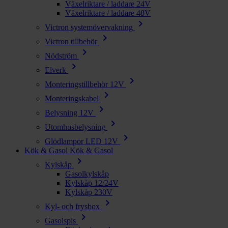
Växelriktare / laddare 24V
Växelriktare / laddare 48V
chevron_right
Victron systemövervakning
chevron_right
Victron tillbehör
chevron_right
Nödström
chevron_right
Elverk
chevron_right
Monteringstillbehör 12V
chevron_right
Monteringskabel
chevron_right
Belysning 12V
chevron_right
Utomhusbelysning
chevron_right
Glödlampor LED 12V
Kök & Gasol
Kök & Gasol
chevron_right
Kylskåp
Gasolkylskåp
Kylskåp 12/24V
Kylskåp 230V
chevron_right
Kyl- och frysbox
chevron_right
Gasolspis