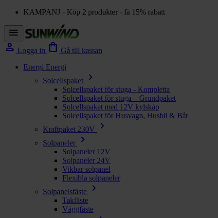
KAMPANJ - Köp 2 produkter - få 15% rabatt
menu
person
shopping_bag
Logga in
Gå till kassan
Energi
Energi
chevron_right
Solcellspaket
Solcellspaket för stuga - Kompletta
Solcellspaket för stuga – Grundpaket
Solcellspaket med 12V kylskåp
Solcellspaket för Husvagn, Husbil & Båt
chevron_right
Kraftpaket 230V
chevron_right
Solpaneler
Solpaneler 12V
Solpaneler 24V
Vikbar solpanel
Flexibla solpaneler
chevron_right
Solpanelsfäste
Takfäste
Väggfäste