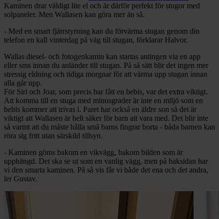
Kaminen drar väldigt lite el och är därför perfekt för stugor med
solpaneler. Men Wallasen kan göra mer än så.
- Med en smart fjärrstyrning kan du förvärma stugan genom din
telefon en kall vinterdag på väg till stugan, förklarar Halvor.
Wallas diesel- och fotogenkamin kan startas antingen via en app
eller sms innan du anländer till stugan. På så sätt blir det ingen mer
stressig eldning och tidiga morgnar för att värma upp stugan innan
alla går upp.
För Siri och Joar, som precis har fått en bebis, var det extra viktigt.
Att komma till en stuga med minusgrader är inte en miljö som en
bebis kommer att trivas i. Paret har också en äldre son så det är
viktigt att Wallasen är helt säker för barn att vara med. Det blir inte
så varmt att du måste hålla små barns fingrar borta - båda barnen kan
röra sig fritt utan särskild tillsyn.
- Kaminen göms bakom en vikvägg, bakom bilden som är
upphängd. Det ska se ut som en vanlig vägg, men på baksidan har
vi den smarta kaminen. På så vis får vi både det ena och det andra,
ler Gustav.