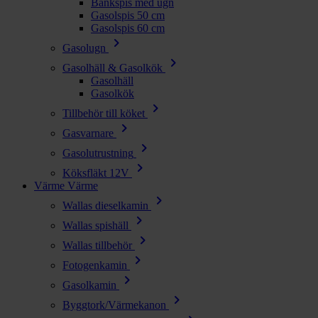
Bänkspis med ugn
Gasolspis 50 cm
Gasolspis 60 cm
chevron_right
Gasolugn
chevron_right
Gasolhäll & Gasolkök
Gasolhäll
Gasolkök
chevron_right
Tillbehör till köket
chevron_right
Gasvarnare
chevron_right
Gasolutrustning
chevron_right
Köksfläkt 12V
Värme
Värme
chevron_right
Wallas dieselkamin
chevron_right
Wallas spishäll
chevron_right
Wallas tillbehör
chevron_right
Fotogenkamin
chevron_right
Gasolkamin
chevron_right
Byggtork/Värmekanon