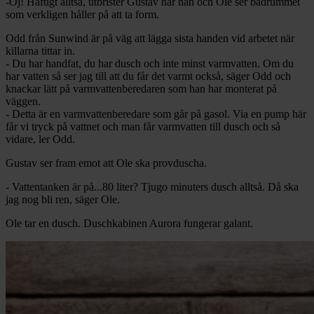
-Oj! Häftigt alltså, utbrister Gustav när han och Ole ser badrummet
som verkligen håller på att ta form.
Odd från Sunwind är på väg att lägga sista handen vid arbetet när
killarna tittar in.
- Du har handfat, du har dusch och inte minst varmvatten. Om du
har vatten så ser jag till att du får det varmt också, säger Odd och
knackar lätt på varmvattenberedaren som han har monterat på
väggen.
- Detta är en varmvattenberedare som går på gasol. Via en pump här
får vi tryck på vattnet och man får varmvatten till dusch och så
vidare, ler Odd.
Gustav ser fram emot att Ole ska provduscha.
- Vattentanken är på...80 liter? Tjugo minuters dusch alltså. Då ska
jag nog bli ren, säger Ole.
Ole tar en dusch. Duschkabinen Aurora fungerar galant.