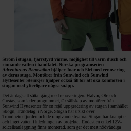
Ström i stugan, fjärrstyrd värme, möjlighet till varm dusch och
rinnande vatten i handfatet. Norska programserien
Adventurous Renovation
hjälper Joar och Siri med renovering
av deras stuga. Montörer från Sunwind och Sunwind
Hyttesenter Steinkjer hjälper också till för att öka komforten i
stugan med ytterligare några snäpp.
Det är dags att sätta igång med renoveringen. Halvor, Ole och
Gustav, som leder programmet, får sällskap av montörer från
Sunwind Hyttesenter för en rejäl uppgradering av stugan i samhället
Skogn, Trøndelag, i Norge. Stugan har utsikt över
Trondheimsfjorden och de omgivande byarna. Stugan har knappt el
och inget vatten i inledningen av projektet. Endast en enkel 12V-
solcellsanläggning finns monterad, som ger det mest nödvändiga