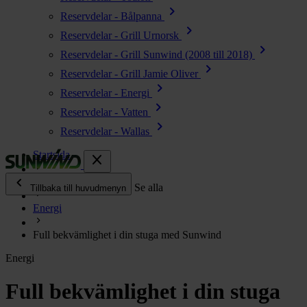
chevron_right
Reservdelar - Bålpanna
chevron_right
Reservdelar - Grill Urnorsk
chevron_right
Reservdelar - Grill Sunwind (2008 till 2018)
chevron_right
Reservdelar - Grill Jamie Oliver
chevron_right
Reservdelar - Energi
chevron_right
Reservdelar - Vatten
chevron_right
Reservdelar - Wallas
Startsida
close
chevron_left
Enjoy
Se alla
Tillbaka till huvudmenyn
Energi
chevron_right
Energi
Full bekvämlighet i din stuga med Sunwind
chevron_right
Kök & Gasol
Energi
chevron_right
Värme
chevron_right
Full bekvämlighet i din stuga
Vatten