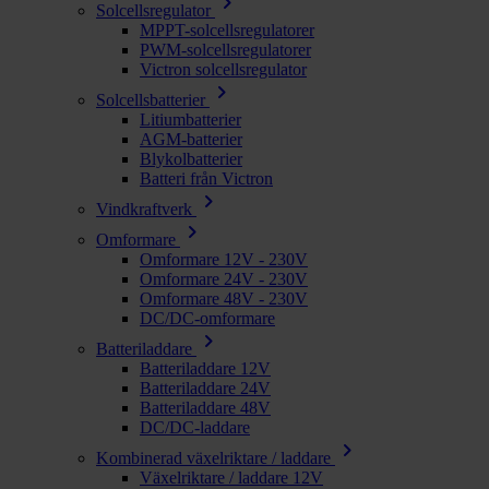
chevron_right
Solcellsregulator
MPPT-solcellsregulatorer
PWM-solcellsregulatorer
Victron solcellsregulator
chevron_right
Solcellsbatterier
Litiumbatterier
AGM-batterier
Blykolbatterier
Batteri från Victron
chevron_right
Vindkraftverk
chevron_right
Omformare
Omformare 12V - 230V
Omformare 24V - 230V
Omformare 48V - 230V
DC/DC-omformare
chevron_right
Batteriladdare
Batteriladdare 12V
Batteriladdare 24V
Batteriladdare 48V
DC/DC-laddare
chevron_right
Kombinerad växelriktare / laddare
Växelriktare / laddare 12V