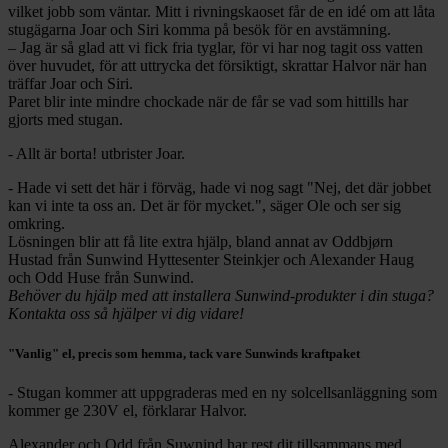
vilket jobb som väntar. Mitt i rivningskaoset får de en idé om att låta
stugägarna Joar och Siri komma på besök för en avstämning.
– Jag är så glad att vi fick fria tyglar, för vi har nog tagit oss vatten
över huvudet, för att uttrycka det försiktigt, skrattar Halvor när han
träffar Joar och Siri.
Paret blir inte mindre chockade när de får se vad som hittills har
gjorts med stugan.
- Allt är borta! utbrister Joar.
- Hade vi sett det här i förväg, hade vi nog sagt "Nej, det där jobbet
kan vi inte ta oss an. Det är för mycket.", säger Ole och ser sig
omkring.
Lösningen blir att få lite extra hjälp, bland annat av Oddbjørn
Hustad från Sunwind Hyttesenter Steinkjer och Alexander Haug
och Odd Huse från Sunwind.
Behöver du hjälp med att installera Sunwind-produkter i din stuga?
Kontakta oss så hjälper vi dig vidare!
"Vanlig" el, precis som hemma, tack vare Sunwinds kraftpaket
- Stugan kommer att uppgraderas med en ny solcellsanläggning som
kommer ge 230V el, förklarar Halvor.
Alexander och Odd från Suwnind har rest dit tillsammans med