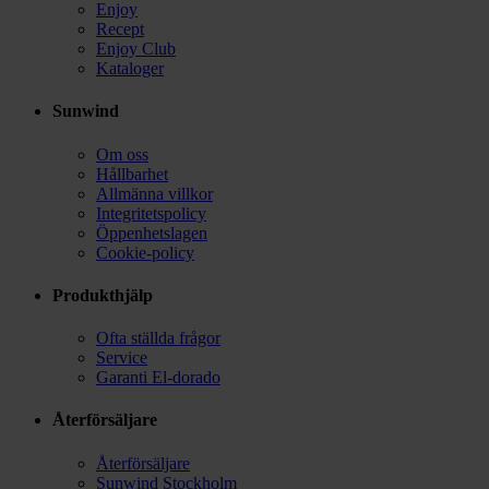
Enjoy
Recept
Enjoy Club
Kataloger
Sunwind
Om oss
Hållbarhet
Allmänna villkor
Integritetspolicy
Öppenhetslagen
Cookie-policy
Produkthjälp
Ofta ställda frågor
Service
Garanti El-dorado
Återförsäljare
Återförsäljare
Sunwind Stockholm