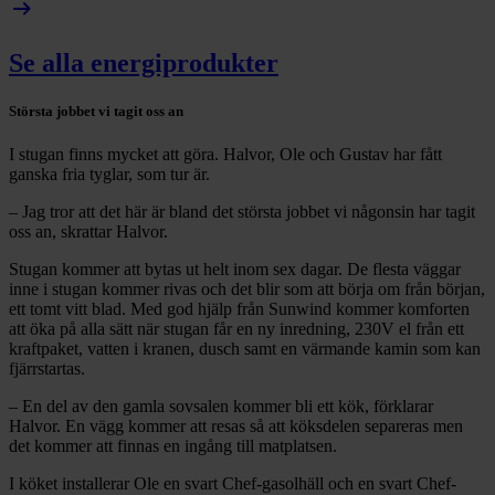
arrow_right_alt
Se alla energiprodukter
Största jobbet vi tagit oss an
I stugan finns mycket att göra. Halvor, Ole och Gustav har fått
ganska fria tyglar, som tur är.
– Jag tror att det här är bland det största jobbet vi någonsin har tagit
oss an, skrattar Halvor.
Stugan kommer att bytas ut helt inom sex dagar. De flesta väggar
inne i stugan kommer rivas och det blir som att börja om från början,
ett tomt vitt blad. Med god hjälp från Sunwind kommer komforten
att öka på alla sätt när stugan får en ny inredning, 230V el från ett
kraftpaket, vatten i kranen, dusch samt en värmande kamin som kan
fjärrstartas.
– En del av den gamla sovsalen kommer bli ett kök, förklarar
Halvor. En vägg kommer att resas så att köksdelen separeras men
det kommer att finnas en ingång till matplatsen.
I köket installerar Ole en svart Chef-gasolhäll och en svart Chef-