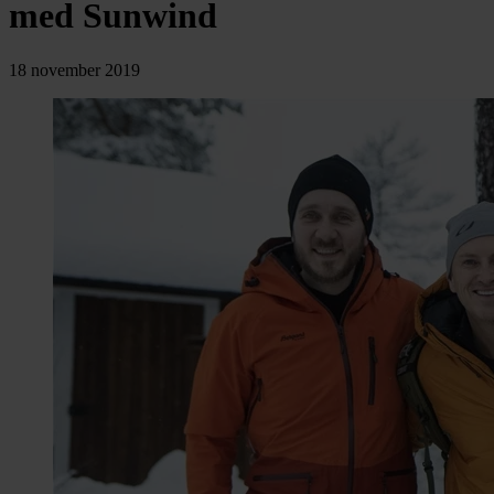
chevron_right
med Sunwind
Toalett
chevron_right
Grill & Fritid
Lacanche
18 november 2019
chevron_right
Reservdelar