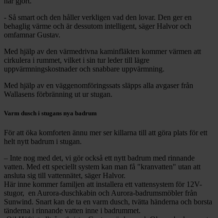
har gjort.
- Så smart och den håller verkligen vad den lovar. Den ger en
behaglig värme och är dessutom intelligent, säger Halvor och
omfamnar Gustav.
Med hjälp av den värmedrivna kaminfläkten kommer värmen att
cirkulera i rummet, vilket i sin tur leder till lägre
uppvärmningskostnader och snabbare uppvärmning.
Med hjälp av en väggenomföringssats släpps alla avgaser från
Wallasens förbränning ut ur stugan.
Varm dusch i stugans nya badrum
För att öka komforten ännu mer ser killarna till att göra plats för ett
helt nytt badrum i stugan.
– Inte nog med det, vi gör också ett nytt badrum med rinnande
vatten. Med ett speciellt system kan man få "kranvatten" utan att
ansluta sig till vattennätet, säger Halvor.
Här inne kommer familjen att installera ett vattensystem för 12V-
stugor, en Aurora-duschkabin och Aurora-badrumsmöbler från
Sunwind. Snart kan de ta en varm dusch, tvätta händerna och borsta
tänderna i rinnande vatten inne i badrummet.