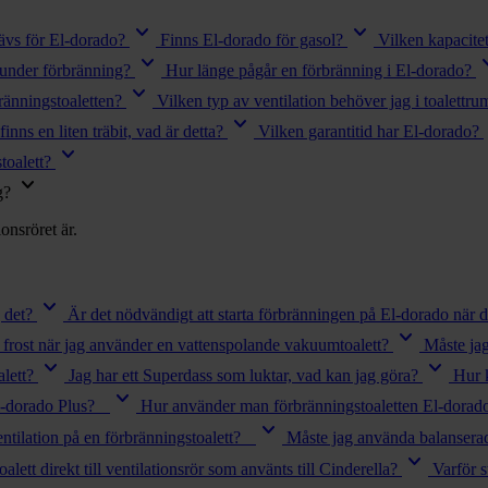
keyboard_arrow_down
keyboard_arrow_down
ävs för El-dorado?
Finns El-dorado för gasol?
Vilken kapacite
keyboard_arrow_down
keyboard
 under förbränning?
Hur länge pågår en förbränning i El-dorado?
keyboard_arrow_down
ränningstoaletten?
Vilken typ av ventilation behöver jag i toalett
keyboard_arrow_down
key
nns en liten träbit, vad är detta?
Vilken garantitid har El-dorado?
keyboard_arrow_down
toalett?
keyboard_arrow_down
g?
onsröret är.
keyboard_arrow_down
 det?
Är det nödvändigt att starta förbränningen på El-dorado när d
keyboard_arrow_down
h frost när jag använder en vattenspolande vakuumtoalett?
Måste jag
keyboard_arrow_down
keyboard_arrow_down
lett?
Jag har ett Superdass som luktar, vad kan jag göra?
Hur k
keyboard_arrow_down
El-dorado Plus?
Hur använder man förbränningstoaletten El-dorad
keyboard_arrow_down
ntilation på en förbränningstoalett?
Måste jag använda balanserad
keyboard_arrow_down
lett direkt till ventilationsrör som använts till Cinderella?
Varför s