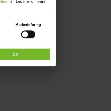
licy
her. Les mer om våre
Markedsføring
OK