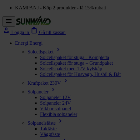
KAMPANJ - Köp 2 produkter - få 15% rabatt
menu
person
shopping_bag
Logga in
Gå till kassan
Energi
Energi
chevron_right
Solcellspaket
Solcellspaket för stuga - Kompletta
Solcellspaket för stuga – Grundpaket
Solcellspaket med 12V kylskåp
Solcellspaket för Husvagn, Husbil & Båt
chevron_right
Kraftpaket 230V
chevron_right
Solpaneler
Solpaneler 12V
Solpaneler 24V
Vikbar solpanel
Flexibla solpaneler
chevron_right
Solpanelsfäste
Takfäste
Väggfäste