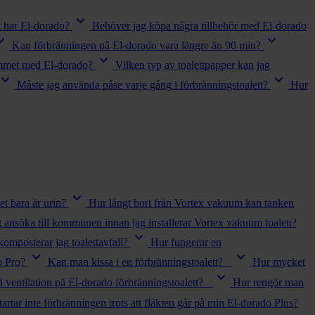
keyboard_arrow_down
t har El-dorado?
Behöver jag köpa några tillbehör med El-dorado
_arrow_down
keyboard_arrow_down
Kan förbränningen på El-dorado vara längre än 90 min?
keyboard_arrow_down
rummet med El-dorado?
Vilken typ av toalettpapper kan jag
board_arrow_down
keyboard_arrow_down
Måste jag använda påse varje gång i förbränningstoalett?
Hur
keyboard_arrow_down
et bara är urin?
Hur långt bort från Vortex vakuum kan tanken
 ansöka till kommunen innan jag installerar Vortex vakuum toalett?
keyboard_arrow_down
omposterar jag toalettavfall?
Hur fungerar en
keyboard_arrow_down
keyboard_arrow_down
o Pro?
Kan man kissa i en förbränningstoalett?
Hur mycket
keyboard_arrow_down
 ventilation på El-dorado förbränningstoalett?
Hur rengör man
tartar inte förbränningen trots att fläkten går på min El-dorado Plus?