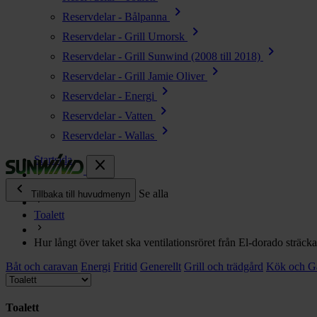
chevron_right
Reservdelar - Bålpanna
chevron_right
Reservdelar - Grill Urnorsk
chevron_right
Reservdelar - Grill Sunwind (2008 till 2018)
chevron_right
Reservdelar - Grill Jamie Oliver
chevron_right
Reservdelar - Energi
chevron_right
Reservdelar - Vatten
chevron_right
Reservdelar - Wallas
Startsida
close
chevron_left
Ofta ställda frågor
Se alla
Tillbaka till huvudmenyn
Toalett
chevron_right
Energi
Hur långt över taket ska ventilationsröret från El-dorado sträcka
chevron_right
Kök & Gasol
Båt och caravan
chevron_right
Energi
Fritid
Generellt
Grill och trädgård
Kök och G
Värme
chevron_right
Vatten
Toalett