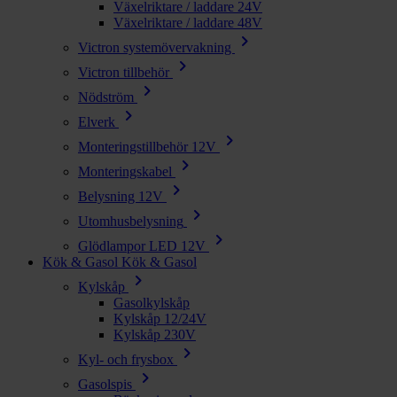
Växelriktare / laddare 24V
Växelriktare / laddare 48V
chevron_right
Victron systemövervakning
chevron_right
Victron tillbehör
chevron_right
Nödström
chevron_right
Elverk
chevron_right
Monteringstillbehör 12V
chevron_right
Monteringskabel
chevron_right
Belysning 12V
chevron_right
Utomhusbelysning
chevron_right
Glödlampor LED 12V
Kök & Gasol
Kök & Gasol
chevron_right
Kylskåp
Gasolkylskåp
Kylskåp 12/24V
Kylskåp 230V
chevron_right
Kyl- och frysbox
chevron_right
Gasolspis