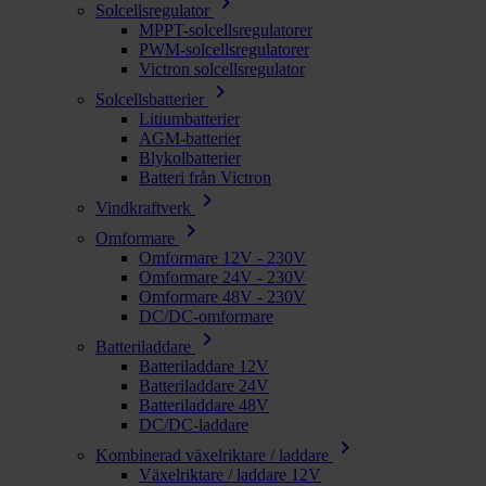
chevron_right
Solcellsregulator
MPPT-solcellsregulatorer
PWM-solcellsregulatorer
Victron solcellsregulator
chevron_right
Solcellsbatterier
Litiumbatterier
AGM-batterier
Blykolbatterier
Batteri från Victron
chevron_right
Vindkraftverk
chevron_right
Omformare
Omformare 12V - 230V
Omformare 24V - 230V
Omformare 48V - 230V
DC/DC-omformare
chevron_right
Batteriladdare
Batteriladdare 12V
Batteriladdare 24V
Batteriladdare 48V
DC/DC-laddare
chevron_right
Kombinerad växelriktare / laddare
Växelriktare / laddare 12V