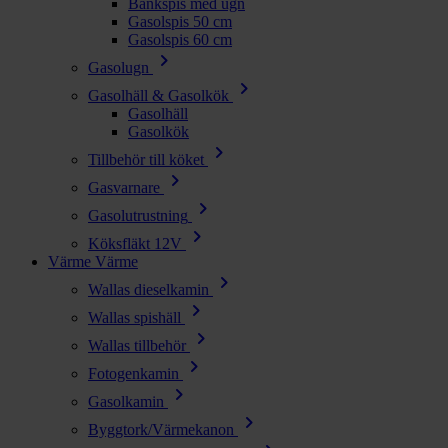
Bänkspis med ugn
Gasolspis 50 cm
Gasolspis 60 cm
chevron_right
Gasolugn
chevron_right
Gasolhäll & Gasolkök
Gasolhäll
Gasolkök
chevron_right
Tillbehör till köket
chevron_right
Gasvarnare
chevron_right
Gasolutrustning
chevron_right
Köksfläkt 12V
Värme
Värme
chevron_right
Wallas dieselkamin
chevron_right
Wallas spishäll
chevron_right
Wallas tillbehör
chevron_right
Fotogenkamin
chevron_right
Gasolkamin
chevron_right
Byggtork/Värmekanon