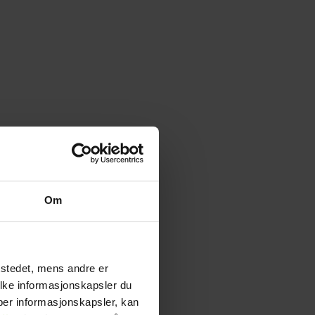
Om
tstedet, mens andre er
ilke informasjonskapsler du
yper informasjonskapsler, kan