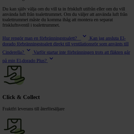
Du kan själv välja om du vill ta in friskluft utifrån eller om du vill
använda luft från toalettrummet. Om du väljer att använda luft från
toalettrummet måste du komma ihåg att montera en separat
friskluftsventil i toalettrummet.
keyboard_arrow_down
Hur rengör man en förbränningstoalett?
Kan jag ansluta El-
dorado förbränningstoalett direkt till ventilationsrör som använts till
keyboard_arrow_down
Cinderella?
Varför startar inte förbränningen trots att fläkten går
keyboard_arrow_down
på min El-dorado Plus?
Click & Collect
Fraktfri leverans till återförsäljare