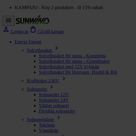
KAMPANJ - Köp 2 produkter - få 15% rabatt
menu
person
shopping_bag
Logga in
Gå till kassan
Energi
Energi
chevron_right
Solcellspaket
Solcellspaket för stuga - Kompletta
Solcellspaket för stuga – Grundpaket
Solcellspaket med 12V kylskåp
Solcellspaket för Husvagn, Husbil & Båt
chevron_right
Kraftpaket 230V
chevron_right
Solpaneler
Solpaneler 12V
Solpaneler 24V
Vikbar solpanel
Flexibla solpaneler
chevron_right
Solpanelsfäste
Takfäste
Väggfäste