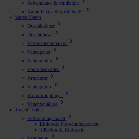
chevron_right
Solventilator & ventilation
chevron_right
Kaminfläktar & spistillbehör
Vatten
Vatten
chevron_right
Duschkabiner
chevron_right
Duschdörrar
chevron_right
Varmvattenberedare
chevron_right
Vattenpaket
chevron_right
Vattenrening
chevron_right
Badrumsmöbler
chevron_right
Armaturer
chevron_right
Vattenpump
chevron_right
Rör & kopplingar
chevron_right
Vattenbehållare
Toalett
Toalett
chevron_right
Förbränningstoalett
El-dorado Förbränningstoalett
Tillbehör till El-dorado
chevron_right
Ventilation