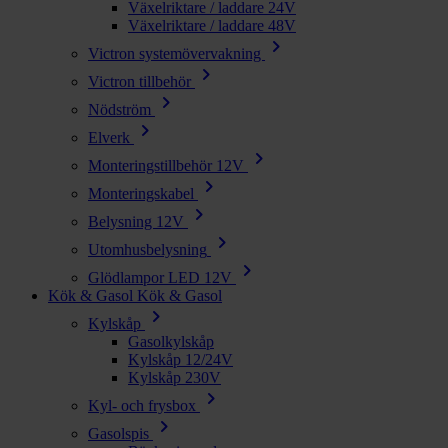
Växelriktare / laddare 24V
Växelriktare / laddare 48V
chevron_right
Victron systemövervakning
chevron_right
Victron tillbehör
chevron_right
Nödström
chevron_right
Elverk
chevron_right
Monteringstillbehör 12V
chevron_right
Monteringskabel
chevron_right
Belysning 12V
chevron_right
Utomhusbelysning
chevron_right
Glödlampor LED 12V
Kök & Gasol
Kök & Gasol
chevron_right
Kylskåp
Gasolkylskåp
Kylskåp 12/24V
Kylskåp 230V
chevron_right
Kyl- och frysbox
chevron_right
Gasolspis