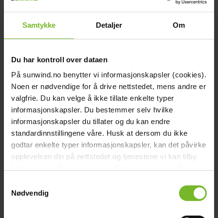
chevron_right
Reservdelar - Bålpanna
chevron_right
Samtykke
Detaljer
Om
Reservdelar - Grill Urnorsk
chevron_right
Reservdelar - Grill Sunwind (2008 till 2018)
chevron_right
Reservdelar - Grill Jamie Oliver
Du har kontroll over dataen
chevron_right
Reservdelar - Energi
chevron_right
På sunwind.no benytter vi informasjonskapsler (cookies).
Reservdelar - Vatten
Noen er nødvendige for å drive nettstedet, mens andre er
chevron_right
Reservdelar - Wallas
valgfrie. Du kan velge å ikke tillate enkelte typer
informasjonskapsler. Du bestemmer selv hvilke
Startsida
close
informasjonskapsler du tillater og du kan endre
chevron_left
Ofta ställda frågor
standardinnstillingene våre. Husk at dersom du ikke
Se alla
Tillbaka till huvudmenyn
godtar enkelte typer informasjonskapsler, kan det påvirke
Toalett
chevron_right
opplevelsen din på nettstedet og tjenestene vi kan tilby.
Energi
Måste jag använda balanserad ventilation på El-dorado
chevron_right
Les mer om vår
cookiepolicy
her. Les mer om våre
Kök & Gasol
förbränningstoalett?
rutiner for
personvern
her.
Samtykkevalg
chevron_right
Värme
Nødvendig
Båt och caravan
Energi
Fritid
Generellt
Grill och trädgård
Kök och
chevron_right
Gasol
Toalett
Vatten
Värme
Vatten