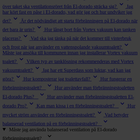
keyboard_arrow_down
över taket ska ventilationsröret från El-dorado sträcka sig?
Jag
har kört fast en påse i El-dorado, vad gör jag och hur undviker jag
keyboard_arrow_down
det?
Är det nödvändigt att starta förbränningen på El-dorado när
keyboard_arrow_down
det bara är urin?
Hur långt bort från Vortex vakuum kan tanken
keyboard_arrow_down
placeras?
Vad ska jag tänka på när det kommer till vinterbruk
keyboard_arrow_down
och frost när jag använder en vattenspolande vakuumtoalett?
Måste jag ansöka till kommunen innan jag installerar Vortex vakuum
keyboard_arrow_down
toalett?
Vilken typ av tanklösning rekommenderas med Vortex
keyboard_arrow_down
vakuumtoalett?
Jag har ett Superdass som luktar, vad kan jag
keyboard_arrow_down
keyboard_arrow_down
göra?
Hur komposterar jag toalettavfall?
Hur fungerar en
keyboard_arrow_down
förbränningstoalett?
Hur använder man förbränningstoaletten
keyboard_arrow_down
El-dorado Plus?
Hur använder man förbränningstoaletten El-
keyboard_arrow_down
keyboard_arrow_down
dorado Pro?
Kan man kissa i en förbränningstoalett?
Hur
keyboard_arrow_down
mycket ström använder en förbränningstoalett?
Vad betyder
keyboard_arrow_down
balanserad ventilation på en förbränningstoalett?
Måste jag använda balanserad ventilation på El-dorado
keyboard_arrow_down
förbränningstoalett?