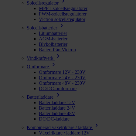
chevron_right
Solcellsregulator
MPPT-solcellsregulatorer
PWM-solcellsregulatorer
Victron solcellsregulator
chevron_right
Solcellsbatterier
Litiumbatterier
AGM-batterier
Blykolbatterier
Batteri från Victron
chevron_right
Vindkraftverk
chevron_right
Omformare
Omformare 12V - 230V
Omformare 24V - 230V
Omformare 48V - 230V
DC/DC-omformare
chevron_right
Batteriladdare
Batteriladdare 12V
Batteriladdare 24V
Batteriladdare 48V
DC/DC-laddare
chevron_right
Kombinerad växelriktare / laddare
Växelriktare / laddare 12V