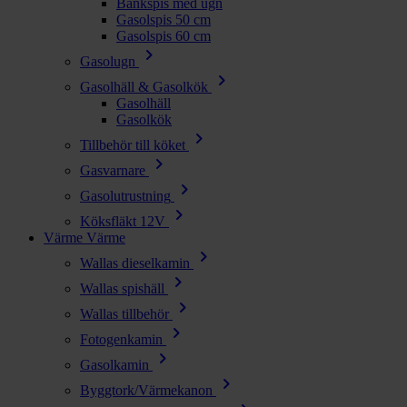
Bänkspis med ugn
Gasolspis 50 cm
Gasolspis 60 cm
chevron_right
Gasolugn
chevron_right
Gasolhäll & Gasolkök
Gasolhäll
Gasolkök
chevron_right
Tillbehör till köket
chevron_right
Gasvarnare
chevron_right
Gasolutrustning
chevron_right
Köksfläkt 12V
Värme
Värme
chevron_right
Wallas dieselkamin
chevron_right
Wallas spishäll
chevron_right
Wallas tillbehör
chevron_right
Fotogenkamin
chevron_right
Gasolkamin
chevron_right
Byggtork/Värmekanon