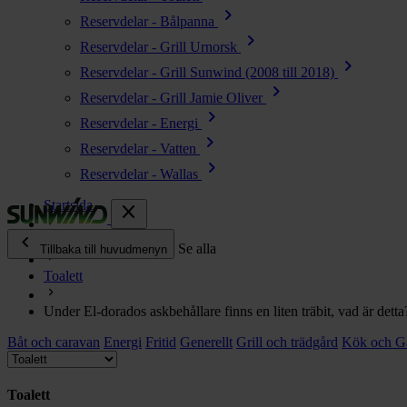
chevron_right
Reservdelar - Bålpanna
chevron_right
Reservdelar - Grill Urnorsk
chevron_right
Reservdelar - Grill Sunwind (2008 till 2018)
chevron_right
Reservdelar - Grill Jamie Oliver
chevron_right
Reservdelar - Energi
chevron_right
Reservdelar - Vatten
chevron_right
Reservdelar - Wallas
Startsida
close
chevron_left
Ofta ställda frågor
Se alla
Tillbaka till huvudmenyn
Toalett
chevron_right
Energi
Under El-dorados askbehållare finns en liten träbit, vad är detta
chevron_right
Kök & Gasol
Båt och caravan
chevron_right
Energi
Fritid
Generellt
Grill och trädgård
Kök och G
Värme
chevron_right
Vatten
Toalett