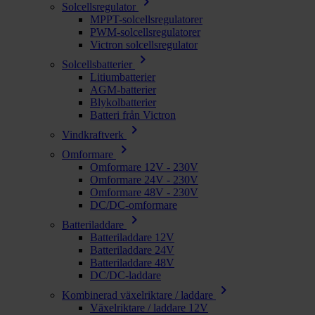
chevron_right
Solcellsregulator
MPPT-solcellsregulatorer
PWM-solcellsregulatorer
Victron solcellsregulator
chevron_right
Solcellsbatterier
Litiumbatterier
AGM-batterier
Blykolbatterier
Batteri från Victron
chevron_right
Vindkraftverk
chevron_right
Omformare
Omformare 12V - 230V
Omformare 24V - 230V
Omformare 48V - 230V
DC/DC-omformare
chevron_right
Batteriladdare
Batteriladdare 12V
Batteriladdare 24V
Batteriladdare 48V
DC/DC-laddare
chevron_right
Kombinerad växelriktare / laddare
Växelriktare / laddare 12V