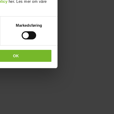
licy
her. Les mer om våre
Markedsføring
OK