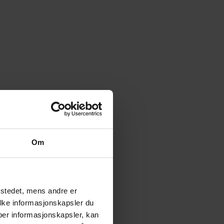
Om
tstedet, mens andre er
ilke informasjonskapsler du
yper informasjonskapsler, kan