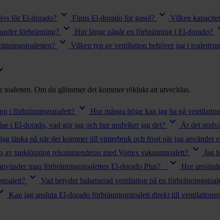
keyboard_arrow_down
keyboard_arrow_down
ävs för El-dorado?
Finns El-dorado för gasol?
Vilken kapacite
keyboard_arrow_down
keyboard
 under förbränning?
Hur länge pågår en förbränning i El-dorado?
keyboard_arrow_down
ränningstoaletten?
Vilken typ av ventilation behöver jag i toalett
_arrow_down
er toaletten. Om du glömmer det kommer röklukt att utvecklas.
keyboard_arrow_down
g i förbränningstoalett?
Hur många böjar kan jag ha på ventilations
keyboard_arrow_down
påse i El-dorado, vad gör jag och hur undviker jag det?
Är det nödvä
jag tänka på när det kommer till vinterbruk och frost när jag använder
keyboard_arrow_down
yp av tanklösning rekommenderas med Vortex vakuumtoalett?
Jag h
keyboard_arrow_down
använder man förbränningstoaletten El-dorado Plus?
Hur använde
keyboard_arrow_down
toalett?
Vad betyder balanserad ventilation på en förbränningstoa
d_arrow_down
Kan jag ansluta El-dorado förbränningstoalett direkt till ventilations