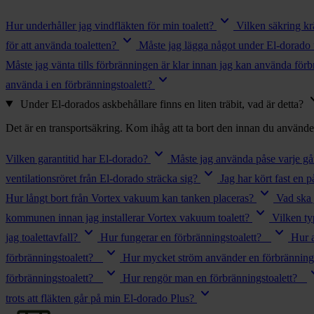
chevron_right
Toalett
keyboard_arrow_down
chevron_right
Hur underhåller jag vindfläkten för min toalett?
Vilken säkring kr
Grill & Fritid
keyboard_arrow_down
Lacanche
för att använda toaletten?
Måste jag lägga något under El-dorado
chevron_right
Måste jag vänta tills förbränningen är klar innan jag kan använda förb
Reservdelar
keyboard_arrow_down
använda i en förbränningstoalett?
keyboard
Under El-dorados askbehållare finns en liten träbit, vad är detta?
Det är en transportsäkring. Kom ihåg att ta bort den innan du använd
keyboard_arrow_down
Vilken garantitid har El-dorado?
Måste jag använda påse varje gån
keyboard_arrow_down
ventilationsröret från El-dorado sträcka sig?
Jag har kört fast en 
keyboard_arrow_down
Hur långt bort från Vortex vakuum kan tanken placeras?
Vad ska 
keyboard_arrow_down
kommunen innan jag installerar Vortex vakuum toalett?
Vilken t
keyboard_arrow_down
keyboard_arrow_down
jag toalettavfall?
Hur fungerar en förbränningstoalett?
Hur 
keyboard_arrow_down
förbränningstoalett?
Hur mycket ström använder en förbrännings
keyboard_arrow_down
keyboar
förbränningstoalett?
Hur rengör man en förbränningstoalett?
keyboard_arrow_down
trots att fläkten går på min El-dorado Plus?