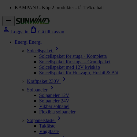
KAMPANJ - Köp 2 produkter - få 15% rabatt
menu
person
shopping_bag
Logga in
Gå till kassan
Energi
Energi
chevron_right
Solcellspaket
Solcellspaket för stuga - Kompletta
Solcellspaket för stuga – Grundpaket
Solcellspaket med 12V kylskåp
Solcellspaket för Husvagn, Husbil & Båt
chevron_right
Kraftpaket 230V
chevron_right
Solpaneler
Solpaneler 12V
Solpaneler 24V
Vikbar solpanel
Flexibla solpaneler
chevron_right
Solpanelsfäste
Takfäste
Väggfäste