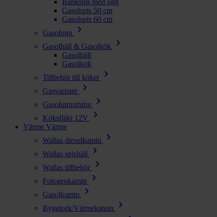
Bänkspis med ugn
Gasolspis 50 cm
Gasolspis 60 cm
chevron_right
Gasolugn
chevron_right
Gasolhäll & Gasolkök
Gasolhäll
Gasolkök
chevron_right
Tillbehör till köket
chevron_right
Gasvarnare
chevron_right
Gasolutrustning
chevron_right
Köksfläkt 12V
Värme
Värme
chevron_right
Wallas dieselkamin
chevron_right
Wallas spishäll
chevron_right
Wallas tillbehör
chevron_right
Fotogenkamin
chevron_right
Gasolkamin
chevron_right
Byggtork/Värmekanon