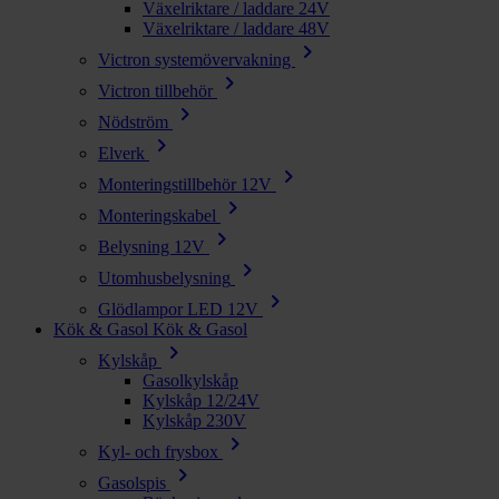
Växelriktare / laddare 24V
Växelriktare / laddare 48V
chevron_right
Victron systemövervakning
chevron_right
Victron tillbehör
chevron_right
Nödström
chevron_right
Elverk
chevron_right
Monteringstillbehör 12V
chevron_right
Monteringskabel
chevron_right
Belysning 12V
chevron_right
Utomhusbelysning
chevron_right
Glödlampor LED 12V
Kök & Gasol
Kök & Gasol
chevron_right
Kylskåp
Gasolkylskåp
Kylskåp 12/24V
Kylskåp 230V
chevron_right
Kyl- och frysbox
chevron_right
Gasolspis