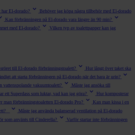
keyboard_arrow_down
t har El-dorado?
Behöver jag köpa några tillbehör med El-dorado
_arrow_down
keyboard_arrow_down
Kan förbränningen på El-dorado vara längre än 90 min?
keyboard_arrow_down
rummet med El-dorado?
Vilken typ av toalettpapper kan jag
keyboard_arrow_down
röret till El-dorado förbränningstoalett?
Hur långt över taket ska
keyboard_arrow_down
ndigt att starta förbränningen på El-dorado när det bara är urin?
keyboard_arrow_down
 en vattenspolande vakuumtoalett?
Måste jag ansöka till
keyboard_arrow_down
ar ett Superdass som luktar, vad kan jag göra?
Hur komposterar
keyboard_arrow_down
r man förbränningstoaletten El-dorado Pro?
Kan man kissa i en
keyboard_arrow_down
lett?
Måste jag använda balanserad ventilation på El-dorado
keyboard_arrow_down
rör som använts till Cinderella?
Varför startar inte förbränningen